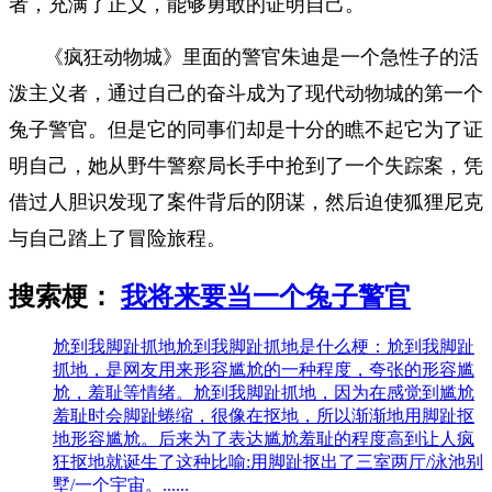
者，充满了正义，能够勇敢的证明自己。
《疯狂动物城》里面的警官朱迪是一个急性子的活
泼主义者，通过自己的奋斗成为了现代动物城的第一个
兔子警官。但是它的同事们却是十分的瞧不起它为了证
明自己，她从野牛警察局长手中抢到了一个失踪案，凭
借过人胆识发现了案件背后的阴谋，然后迫使狐狸尼克
与自己踏上了冒险旅程。
搜索梗：
我将来要当一个兔子警官
尬到我脚趾抓地
尬到我脚趾抓地是什么梗：尬到我脚趾
抓地，是网友用来形容尴尬的一种程度，夸张的形容尴
尬，羞耻等情绪。尬到我脚趾抓地，因为在感觉到尴尬
羞耻时会脚趾蜷缩，很像在抠地，所以渐渐地用脚趾抠
地形容尴尬。后来为了表达尴尬羞耻的程度高到让人疯
狂抠地就诞生了这种比喻:用脚趾抠出了三室两厅/泳池别
墅/一个宇宙。......