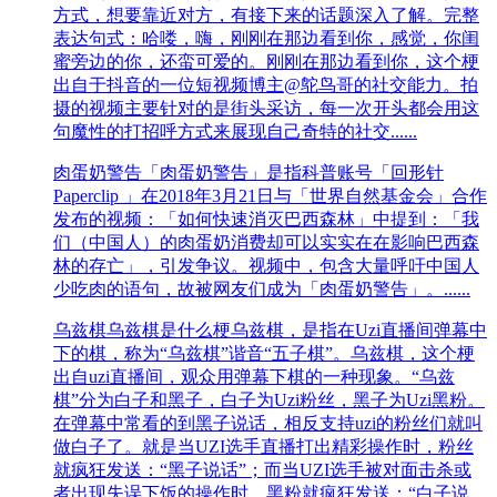
方式，想要靠近对方，有接下来的话题深入了解。完整
表达句式：哈喽，嗨，刚刚在那边看到你，感觉，你闺
蜜旁边的你，还蛮可爱的。刚刚在那边看到你，这个梗
出自于抖音的一位短视频博主@鸵鸟哥的社交能力。拍
摄的视频主要针对的是街头采访，每一次开头都会用这
句魔性的打招呼方式来展现自己奇特的社交......
肉蛋奶警告
「肉蛋奶警告」是指科普账号「回形针
Paperclip 」在2018年3月21日与「世界自然基金会」合作
发布的视频：「如何快速消灭巴西森林」中提到：「我
们（中国人）的肉蛋奶消费却可以实实在在影响巴西森
林的存亡」，引发争议。视频中，包含大量呼吁中国人
少吃肉的语句，故被网友们成为「肉蛋奶警告」。......
乌兹棋
乌兹棋是什么梗乌兹棋，是指在Uzi直播间弹幕中
下的棋，称为“乌兹棋”谐音“五子棋”。乌兹棋，这个梗
出自uzi直播间，观众用弹幕下棋的一种现象。“乌兹
棋”分为白子和黑子，白子为Uzi粉丝，黑子为Uzi黑粉。
在弹幕中常看的到黑子说话，相反支持uzi的粉丝们就叫
做白子了。就是当UZI选手直播打出精彩操作时，粉丝
就疯狂发送：“黑子说话”；而当UZI选手被对面击杀或
者出现失误下饭的操作时，黑粉就疯狂发送：“白子说