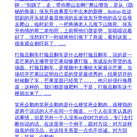
静：“别跳了，走，带你爬山去啊!”爬山警告，是从《隐
秘的角落》张东升故事里引申出来的新梗，&nbsp;在这
部剧的开头就是秦昊饰演的反派张东升带他的岳父岳母
去爬山，临时起意，一把将俩老人儿推下山致死。张东
升热情的帮二老拍照，上前帮他们摆姿势，笑嘻嘻说着
好了，没想到下一秒就将他们推下了悬崖，看到这里，
很多观众都吓坏了。......
打脸且翻车
打脸且翻车是什么梗打脸且翻车，说的是一
卖芒果的主播带货芒果却惨遭打脸，形成反向带货的名
场面。‌‌‌‌‌‌‌‌‌‌‌打脸且翻车，是视频中主播给大家展示芒果，当
场切开芒果以证明自己卖的货是最优秀的，结果切开的
时候翻了车，芒果里面已经黑了……，他只好强行挽尊
道：这种的，我们都是做肥料…于是，打脸且翻车这个
梗就出来了。......
笑死企鹅肉
笑死企鹅肉是什么梗笑死企鹅肉，该梗指的
是两个说话的人不在同一个频道。一个人在非常认真的
说事情，但是另外一个人没有get到对方的点，专门去打
断你说的话。在这里举一个例子，跟对方说：对方这样
做真的很没品，在这段关系里一点也不坦诚。对方回
答：笑死，企鹅肉。......