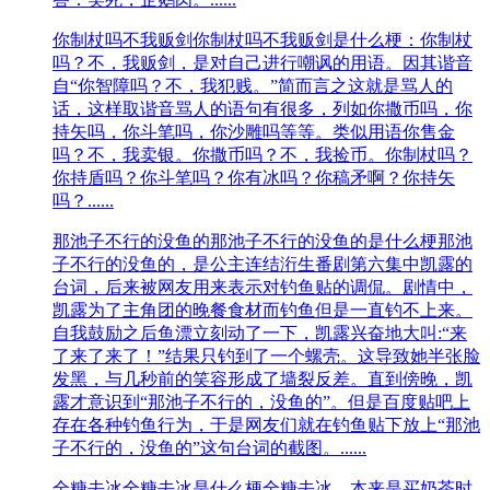
你制杖吗不我贩剑
你制杖吗不我贩剑是什么梗：你制杖
吗？不，我贩剑，是对自己进行嘲讽的用语。因其谐音
自“你智障吗？不，我犯贱。”简而言之这就是骂人的
话，这样取谐音骂人的语句有很多，列如你撒币吗，你
持矢吗，你斗笔吗，你沙雕吗等等。类似用语你售金
吗？不，我卖银。你撒币吗？不，我捡币。你制杖吗？
你持盾吗？你斗笔吗？你有冰吗？你稿矛啊？你持矢
吗？......
那池子不行的没鱼的
那池子不行的没鱼的是什么梗那池
子不行的没鱼的，是公主连结洐生番剧第六集中凯露的
台词，后来被网友用来表示对钓鱼贴的调侃。剧情中，
凯露为了主角团的晚餐食材而钓鱼但是一直钓不上来。
自我鼓励之后鱼漂立刻动了一下，凯露兴奋地大叫:“来
了来了来了！”结果只钓到了一个螺壳。这导致她半张脸
发黑，与几秒前的笑容形成了墙裂反差。直到傍晚，凯
露才意识到“那池子不行的，没鱼的”。但是百度贴吧上
存在各种钓鱼行为，于是网友们就在钓鱼贴下放上“那池
子不行的，没鱼的”这句台词的截图。......
全糖去冰
全糖去冰是什么梗全糖去冰，本来是买奶茶时