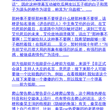
话”。因此这种弹幕互动被吃瓜网友以五子棋的白子和黑
子为源头的梗作为谐音，称其为“乌兹棋”。......
那种事不要呀
那种事不要呀是什么梗那种事不要呀，该
梗是知名‌‌‌‌‌‌‌‌‌‌漫画《进击的巨人》中主角艾伦的台词。在艾
伦死前的最后，在道路中与阿尔敏对话时，谈到三笠在
艾伦死后的未来，艾伦坐地崩溃痛哭，说出了”那种事不
要啊！三笠嫁给别人这种事不要啊！我希望她能够一辈
子都想着我！在我死后……至少，暂时持续十年吧！”与
先前艾伦总揽大局的形象有极强烈的反差，有强烈的喜
感，被做成表情包广为流传。......
前方低能
前方低能是什么梗前方低能，来源于【非正式
会谈】主持人大左的名言，意思是：接下来那个人可能
要做一个比较蠢的行为。例如，在看视频时.我知道这个
人接下来要做一个傻傻的行为，所以我发了一个弹幕
——前方低能。......
爬山警告
爬山警告是什么梗爬山警告，这个网络热梗在
抖音和社交媒体上流行，也有带你去爬山的说法。这个
梗和秦昊主演的电视剧《隐秘的角落》有关，秦昊在微
博上自己也用过。比如，秦昊cue热爱舞蹈的老婆伊能