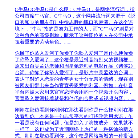
‌C牛马O
C牛马O是什么梗：‌C牛马O，是网络流行词，指
公司首席牛马官。‌‌C牛马O，这个网络流行词来源于‌《脱
口秀和Ta的朋友们》中徐志胜的脱口秀表演。在这个语
境下，"牛马"指的是努力工作的人，而"C牛马O"则是对
这种角色的高级别称，暗示了这种职位的人在公司中承
担着重要的劳动角色。‌......
你惨了你坠入爱河了
你惨了你坠入爱河了是什么梗你惨
了你坠入爱河了，这个梗是最近抖音特别火的视频梗，
原来出自吴孟达老师和周星驰老师的电影作品《赌侠2》
台词。你惨了你坠入爱河了，是影片中吴孟达的台词，
表达了对陷入恋爱的青年男女十分无奈的情绪，现在则
被网友们翻出来当作官宣秀恩爱的利器。例如：在抖音
平台内被大家用来官宣恋情会用的一个视频开头内容，
官宣坠入爱河接着就是和伴侣的合照或者视频内容。......
刚刚在那边看到你
刚刚在那边看到你是什么梗刚刚在那
边看到你，本来是一句非常平常的打招呼常用术语，乍
一看是没有任何问题，但是加入了演技成分，效果就不
一样了，这也成为了近期网络上热门的一种搭讪的新方
式。刚刚在那边看到你，这个梗是网络新增的一种搭讪