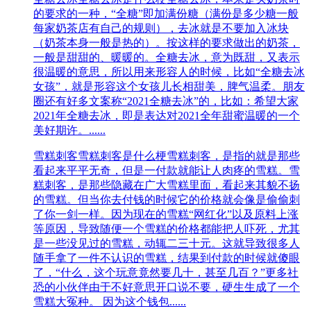
的要求的一种，“全糖”即加满份糖（满份是多少糖一般
每家奶茶店有自己的规则），去冰就是不要加入冰块
（奶茶本身一般是热的）。按这样的要求做出的奶茶，
一般是甜甜的、暖暖的。全糖去冰，意为既甜，又表示
很温暖的意思，所以用来形容人的时候，比如“全糖去冰
女孩”，就是形容这个女孩儿长相甜美，脾气温柔。朋友
圈还有好多文案称“2021全糖去冰”的，比如：希望大家
2021年全糖去冰，即是表达对2021全年甜蜜温暖的一个
美好期许。......
雪糕刺客
雪糕刺客是什么梗雪糕刺客，是指的就是那些
看起来平平无奇，但是一付款就能让人肉疼的雪糕。雪
糕刺客，是那些隐藏在广大雪糕里面，看起来其貌不扬
的雪糕。但当你去付钱的时候它的价格就会像是偷偷刺
了你一剑一样。因为现在的雪糕“网红化”以及原料上涨
等原因，导致随便一个雪糕的价格都能把人吓死，尤其
是一些没见过的雪糕，动辄二三十元。这就导致很多人
随手拿了一件不认识的雪糕，结果到付款的时候就傻眼
了，“什么，这个玩意竟然要几十，甚至几百？”更多社
恐的小伙伴由于不好意思开口说不要，硬生生成了一个
雪糕大冤种。 因为这个钱包......