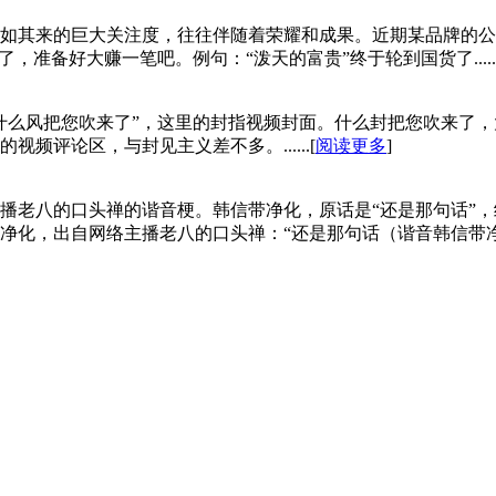
如其来的巨大关注度，往往伴随着荣耀和成果。近期某品牌的公
准备好大赚一笔吧。例句：“泼天的富贵”终于轮到国货了......
把您吹来了”，这里的封指视频封面。什么封把您吹来了，大概意思就是“
评论区，与封见主义差不多。......[
阅读更多
]
播老八的口头禅的谐音梗。韩信带净化，原话是“还是那句话”，
，出自网络主播老八的口头禅：“还是那句话（谐音韩信带净化），