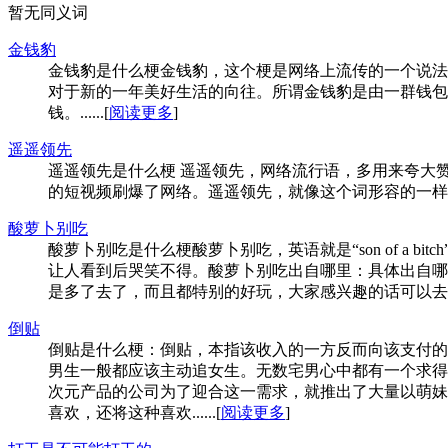
暂无同义词
金钱豹
金钱豹是什么梗金钱豹，这个梗是网络上流传的一个说法
对于新的一年美好生活的向往。所谓金钱豹是由一群钱包
钱。......[
阅读更多
]
遥遥领先
遥遥领先是什么梗 遥遥领先，网络流行语，多用来夸大赞
的短视频刷爆了网络。遥遥领先，就像这个词形容的一样，使HUAW
酸萝卜别吃
酸萝卜别吃是什么梗酸萝卜别吃，英语就是“son of a
让人看到后哭笑不得。酸萝卜别吃出自哪里：具体出自哪
是多了去了，而且都特别的好玩，大家感兴趣的话可以去【JO
倒贴
倒贴是什么梗：倒贴，本指该收入的一方反而向该支付的
男生一般都应该主动追女生。无数宅男心中都有一个求得
次元产品的公司为了迎合这一需求，就推出了大量以萌妹
喜欢，还将这种喜欢......[
阅读更多
]