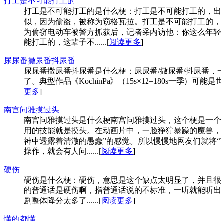
打工是不可能打工的
打工是不可能打工的是什么梗：打工是不可能打工的，出
似，因为偷盗，被称为窃格瓦拉。打工是不可能打工的，
为偷窃电动车被警方抓获后，记者采内访他：你这么年轻
能打工的，这辈子不......[
阅读更多
]
尿尿番撒尿番抖尿番
尿尿番撒尿番抖尿番是什么梗：尿尿番/撒尿番/抖尿番，
了。典型作品《KochinPa》（15s×12=180s一季）可能是世界
更多
]
南宫问雅摸过头
南宫问雅摸过头是什么梗南宫问雅摸过头，这个梗是一个
用的技能就是摸头。在动画片中，一脸狰狞暴躁的魔兽，
神中透露着清澈的愚蠢”的感觉。所以慢慢地网友们就将
操作，就会有人问......[
阅读更多
]
硬伤
硬伤是什么梗：硬伤，意思是这个缺点太明显了，并且很
的普通话是硬伤啊，指普通话说的不标准，一听就能听出
剧整体降分太多了......[
阅读更多
]
懂的都懂