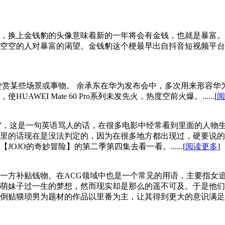
，换上金钱豹的头像意味着新的一年将会有金钱，也就是暴富。
空空的人对暴富的渴望。金钱豹这个梗最早出自抖音短视频平台
赏某些场景或事物。 余承东在华为发布会中，多次用来形容华为手
EI Mate 60 Pro系列未发先火，热度空前火爆。......[
阅
 bitch”，这是一句英语骂人的话，在很多电影中经常看到里面
里的话现在是没法判定的，因为在很多地方都出现过，硬要说的话
JO的奇妙冒险】的第二季第四集去看一看。......[
阅读更多
]
一方补贴钱物。在ACG领域中也是一个常见的用语，主要指女
萌妹子过一生的梦想，然而现实却是那么的遥不可及。于是他们
倒贴猥琐男为题材的作品以里番为主，让其得到更大的意识满足