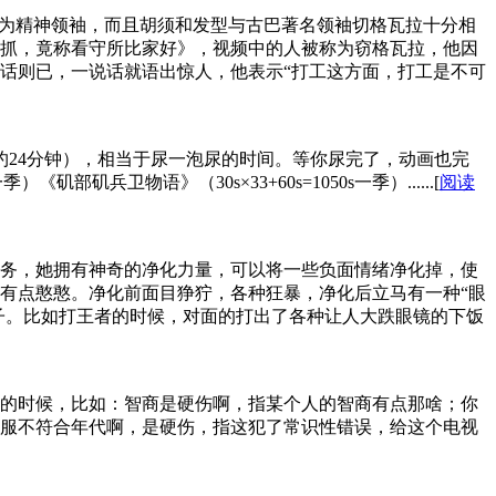
称为精神领袖，而且胡须和发型与古巴著名领袖切格瓦拉十分相
抓，竟称看守所比家好》，视频中的人被称为窃格瓦拉，他因
话则已，一说话就语出惊人，他表示“打工这方面，打工是不可
约24分钟），相当于尿一泡尿的时间。等你尿完了，动画也完
）《矶部矶兵卫物语》（30s×33+60s=1050s一季）......[
阅读
务，她拥有神奇的净化力量，可以将一些负面情绪净化掉，使
有点憨憨。净化前面目狰狞，各种狂暴，净化后立马有一种“眼
子。比如打王者的时候，对面的打出了各种让人大跌眼镜的下饭
的时候，比如：智商是硬伤啊，指某个人的智商有点那啥；你
服不符合年代啊，是硬伤，指这犯了常识性错误，给这个电视