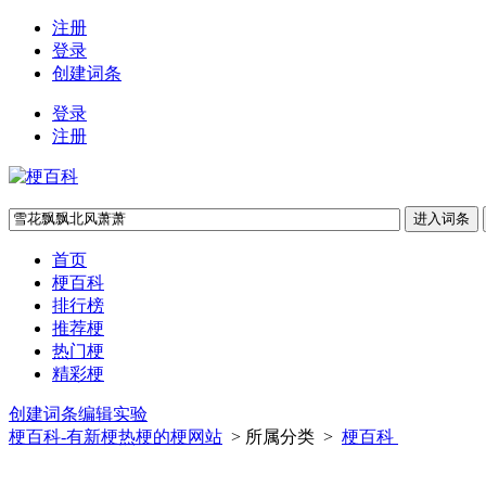
注册
登录
创建词条
登录
注册
首页
梗百科
排行榜
推荐梗
热门梗
精彩梗
创建词条
编辑实验
梗百科-有新梗热梗的梗网站
> 所属分类 >
梗百科