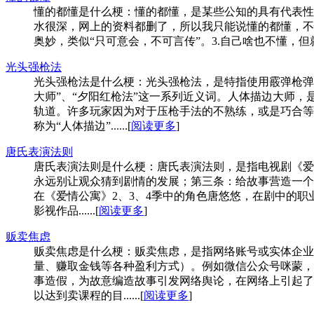
懂的都懂是什么梗：懂的都懂，是某些公知的具有代表性
水很深，网上的资料都删了，所以我只能说懂的都懂，不
奥妙，类似“只可意会，不可言传”。3.自己啥也不懂，但就
光头强枪法
光头强枪法是什么梗：光头强枪法，是特指使用霰弹枪弹
大师”、“夕阳红枪法”这一系列近义词。人体描边大师
轨道。许多玩家因为对于压枪手法的不熟练，或是巧合等
称为“人体描边”......[
阅读更多
]
唐氏表演法则
唐氏表演法则是什么梗：唐氏表演法则，是指电视剧《爱
永远别让观众猜到剧情的发展；第三条：给故事营造一个丰
在《爱情公寓》2、3、4季中的角色唐悠悠，在剧中的
影视作品......[
阅读更多
]
贩卖焦虑
贩卖焦虑是什么梗：贩卖焦虑，是指网络账号或实体企业
量、赚取金钱等各种盈利方式）。例如微信公众号咪蒙，
事造假，为故意编造故事引发网络舆论，在网络上引起了
以达到卖课程的目......[
阅读更多
]