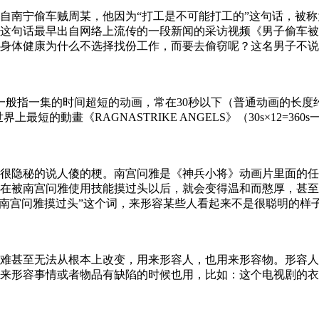
自南宁偷车贼周某，他因为“打工是不可能打工的”这句话，被
这句话最早出自网络上流传的一段新闻的采访视频《男子偷车被
身体健康为什么不选择找份工作，而要去偷窃呢？这名男子不说
一般指一集的时间超短的动画，常在30秒以下（普通动画的长度
上最短的動畫《RAGNASTRIKE ANGELS》（30s×12=360s一季
很隐秘的说人傻的梗。南宫问雅是《神兵小将》动画片里面的任
在被南宫问雅使用技能摸过头以后，就会变得温和而憨厚，甚至
“南宫问雅摸过头”这个词，来形容某些人看起来不是很聪明的样
难甚至无法从根本上改变，用来形容人，也用来形容物。形容人
来形容事情或者物品有缺陷的时候也用，比如：这个电视剧的衣