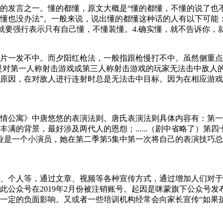
的发言之一。懂的都懂，原文大概是“懂的都懂，不懂的说了也
懂也没办法”。一般来说，说出懂的都懂这种话的人有以下可能：1
要强行表示只有自己懂，不懂装懂。4.确实懂，就不告诉你，就是要秀
片一发不中。而夕阳红枪法，一般指跟枪慢打不中。虽然侧重点
，是对第一人称射击游戏或第三人称射击游戏的玩家无法击中敌人
原因，在对敌人进行连射时总是无法击中目标。因为在相应游戏
情公寓》中唐悠悠的表演法则。唐氏表演法则具体内容有：第一
满的背景，最好涉及两代人的恩怨；......（剧中省略了）
职业是一个小演员，她在第二季第5集中第一次将自己的表演技巧
、个人等，通过文章、视频等各种宣传方式，通过增加人们对于
此公众号在2019年2月份被注销账号。起因是咪蒙旗下公众号
一定的负面影响。又或者一些培训机构经常会向家长宣传“如果