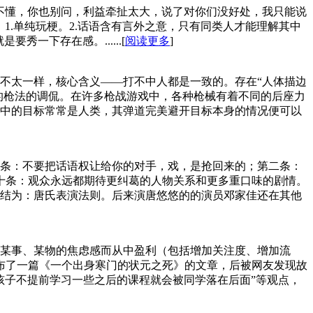
不懂，你也别问，利益牵扯太大，说了对你们没好处，我只能说
.单纯玩梗。2.话语含有言外之意，只有同类人才能理解其中
一下存在感。......[
阅读更多
]
不太一样，核心含义——打不中人都是一致的。存在“人体描边
的枪法的调侃。在许多枪战游戏中，各种枪械有着不同的后座力
中的目标常常是人类，其弹道完美避开目标本身的情况便可以
条：不要把话语权让给你的对手，戏，是抢回来的；第二条：
第四十条：观众永远都期待更纠葛的人物关系和更多重口味的剧情。
总结为：唐氏表演法则。后来演唐悠悠的的演员邓家佳还在其他
某事、某物的焦虑感而从中盈利（包括增加关注度、增加流
发布了一篇《一个出身寒门的状元之死》的文章，后被网友发现故
孩子不提前学习一些之后的课程就会被同学落在后面”等观点，