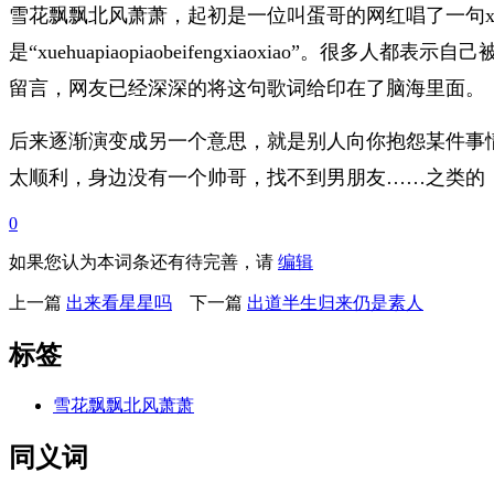
雪花飘飘北风萧萧，起初是一位叫蛋哥的网红唱了一句xuehua
是“xuehuapiaopiaobeifengxiaoxia
留言，网友已经深深的将这句歌词给印在了脑海里面。
后来逐渐演变成另一个意思，就是别人向你抱怨某件事
太顺利，身边没有一个帅哥，找不到男朋友……之类的，都可以用“XU
0
如果您认为本词条还有待完善，请
编辑
上一篇
出来看星星吗
下一篇
出道半生归来仍是素人
标签
雪花飘飘北风萧萧
同义词