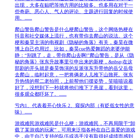
出现，大多在贴吧等地方用的比较多。也多用在对于一
些奇葩、恶心人、气人的评论、主题进行回复的时候使
用。......
爬山警告
爬山警告是什么梗爬山警告，这个网络热梗在
抖音和社交媒体上流行，也有带你去爬山的说法。这个
梗和秦昊主演的电视剧《隐秘的角落》有关，秦昊在微
博上自己也用过。比如，秦昊cue热爱舞蹈的老婆伊能
静：“别跳了，走，带你爬山去啊!”爬山警告，是从《隐
秘的角落》张东升故事里引申出来的新梗，&nbsp;在这
部剧的开头就是秦昊饰演的反派张东升带他的岳父岳母
去爬山，临时起意，一把将俩老人儿推下山致死。张东
升热情的帮二老拍照，上前帮他们摆姿势，笑嘻嘻说着
好了，没想到下一秒就将他们推下了悬崖，看到这里，
很多观众都吓坏了。......
亏内
1、代表着开心快乐 2、窥探内部（有贬低女性的意
味）......
游戏难民
游戏难民是什么梗：游戏难民，不再局限于“卸
载了某游戏的玩家”，可用来泛指各种在自己喜爱的游戏
中，由于自己支持的队伍或选手没有取得好成绩而感到