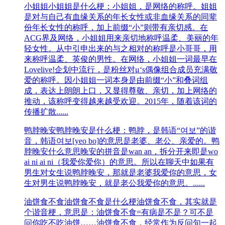
小姐姐
小姐姐是什么梗：小姐姐，是网络的称呼。姐姐
是对与自己有血缘关系的年长女性或非血缘关系的同辈
份年长女性的称呼，加上前缀“小”则带有亲切感。在
ACG界及网络，小姐姐用来亲切地称呼温柔、美丽的年
轻女性。从中引申出来的与之相对的称呼是小哥哥，用
来称呼温柔、英俊的男性。在网络，小姐姐一词最早在
Lovelive!企划中流行，是粉丝对μ‘s偶像组合成员充满敬
爱的称呼。因小姐姐一词本身是由前缀“小”和叠词组
成，表达上朗朗上口，又显得尊敬、亲切，加上网络的
推动，该称呼变得越来越受欢迎。2015年，随着该词的
传播扩散......
鸭脖晚安
鸭脖晚安是什么梗：鸭脖，是韩语“여보”的谐
音，韩语여보[yeo bo]的意思是老婆、老公、亲爱的。鸭
脖晚安什么意思晚安的拼音是wan an，拆分开来即是wo
ai ni ai ni（我爱你爱你）的意思。所以在聊天中如果有
男生对女生说鸭脖晚安，那就是老婆我爱你的意思，女
生对男生说鸭脖晚安，就是老公我爱你的意思。......
油饼食不食
油饼食不食是什么梗油饼食不食，其实就是
个谐音梗，意思是：油饼食不食=有病是不是？可不是
问你吃不吃油饼……油饼食不食，经常作为反问句一起