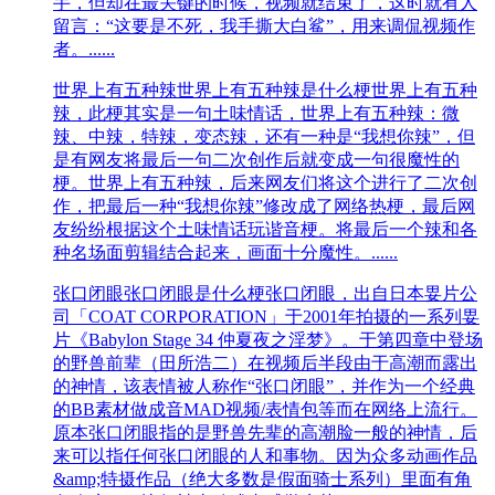
手，但却在最关键的时候，视频就结束了，这时就有人
留言：“这要是不死，我手撕大白鲨”，用来调侃视频作
者。......
世界上有五种辣
世界上有五种辣是什么梗世界上有五种
辣，此梗其实是一句土味情话，世界上有五种辣：微
辣、中辣，特辣，变态辣，还有一种是“我想你辣”，但
是有网友将最后一句二次创作后就变成一句很魔性的
梗。世界上有五种辣，后来网友们将这个进行了二次创
作，把最后一种“我想你辣”修改成了网络热梗，最后网
友纷纷根据这个土味情话玩谐音梗。将最后一个辣和各
种名场面剪辑结合起来，画面十分魔性。......
张口闭眼
张口闭眼是什么梗张口闭眼，出自日本㚻片公
司「COAT CORPORATION」于2001年拍摄的一系列㚻
片《Babylon Stage 34 仲夏夜之淫梦》。于第四章中登场
的野兽前辈（田所浩二）在视频后半段由于高潮而露出
的神情，该表情被人称作“张口闭眼”，并作为一个经典
的BB素材做成音MAD视频/表情包等而在网络上流行。
原本张口闭眼指的是野兽先辈的高潮脸一般的神情，后
来可以指任何张口闭眼的人和事物。因为众多动画作品
&amp;特摄作品（绝大多数是假面骑士系列）里面有角