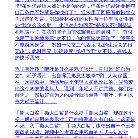
指“条件优越招人嫉妒不是你的错，但条件优越还要抱怨
自己条件不好就是你找打了”。通常用于回应看似抱怨实
为炫耀的发言，例如身材姣好的女性向一位丰满女性抱
怨“我怎么这么胖”，此时对方如回应“艰拆装死”则是温
和地表示“别在我们胖子面前炫耀自己的身材了”。有时
也用于委婉地表示“对不起，你的烦恼太高端了，我完全
不能感同身受”。例如一位富二代表示“我的生活真的很
无趣”，此时回应“艰拆装死”就相当于“对不起，有钱人
的快乐我想......
耗子喂汁
耗子喂汁是什么梗耗子喂汁，意思是“好自为
之”。耗子喂汁，出自浑元形意太极拳”掌门人马保国。
在一次视频中，他痛斥两个年轻人和他比试的时候偷袭
他这个69岁的老年人，说到：年轻人不讲武德、你们好
自为之，然后好自为之的发音就很像耗子喂汁，也可以
称为耗子萎汁。......
手撕大白鲨
手撕大白鲨是什么梗手撕大白鲨，现在这个
梗一般都是用来表示对自己的推测非常有自信，“这要是
不死，我手撕大白鲨”。手撕大白鲨，该梗出自一个王者
荣耀的视频。视频中作者喜欢用残血的方式去进攻对