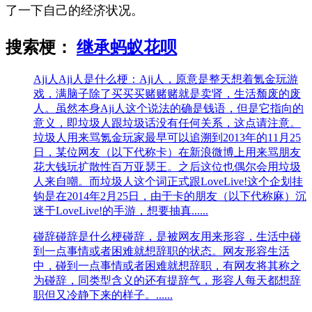
了一下自己的经济状况。
搜索梗：
继承蚂蚁花呗
Aji人
Aji人是什么梗：Aji人，原意是整天想着氪金玩游
戏，满脑子除了买买买赌赌赌就是卖肾，生活颓废的废
人。虽然本身Aji人这个说法的确是钱语，但是它指向的
意义，即垃圾人跟垃圾话没有任何关系，这点请注意。
垃圾人用来骂氪金玩家最早可以追溯到2013年的11月25
日，某位网友（以下代称卡）在新浪微博上用来骂朋友
花大钱玩扩散性百万亚瑟王。之后这位也偶尔会用垃圾
人来自嘲。而垃圾人这个词正式跟LoveLive!这个企划挂
钩是在2014年2月25日，由于卡的朋友（以下代称麻）沉
迷于LoveLive!的手游，想要抽真......
碰辞
碰辞是什么梗碰辞，是被网友用来形容，生活中碰
到一点事情或者困难就想辞职的状态。网友形容生活
中，碰到一点事情或者困难就想辞职，有网友将其称之
为碰辞，同类型含义的还有提辞气，形容人每天都想辞
职但又冷静下来的样子。......