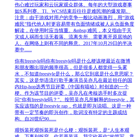
伤心难过玩家和云玩家观众群体。每年的大型游戏赛事
如S系列赛、TI、WCS结束后往往是难民潮的爆发期。
注意：由于游戏对用户的竞争一般比动画激烈，用“游戏
难民”指代他人时更容易带有负面情绪或被人从负面角度
解读，在使用时应当慎重。&nbsp;难民，本义指由于天
灾或人祸而生活无着落、流离失所、需要离开原居地的
人。在网络上则有不同的释意。2017年10月29日的半决
赛中......
你有freestyle吗
你有freestyle吗是什么梗该梗最近在微博
和朋友圈出现的频率很高，但是很多人都觉得一头雾
水，不知道freestyle是什么，那么它到底是什么意思呢？
其实，这是华语流行歌手兼演员吴亦凡在最近担任的国
内Hip-hop选秀节目评委《中国有嘻哈》时创造的一个
梗。作为该节目的评委，吴亦凡在考核选手时多次提
问“你有freestyle吗？”。按照吴亦凡所解释的freestyle，其
实应该指的是freestyle rap，也就是即兴说唱。这是一种
带有一定节奏的即兴创作，歌词没有特定的主题或结
构。自20世纪90......
艰拆装死
艰拆装死是什么梗：艰拆装死，是“人生本艰
难，万事别拆穿，你若再装逼，我定砍死你”的简写。意