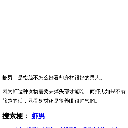
虾男，是指脸不怎么好看却身材很好的男人。
因为虾这种食物需要去掉头部才能吃，而虾男如果不看
脑袋的话，只看身材还是很养眼很帅气的。
搜索梗：
虾男