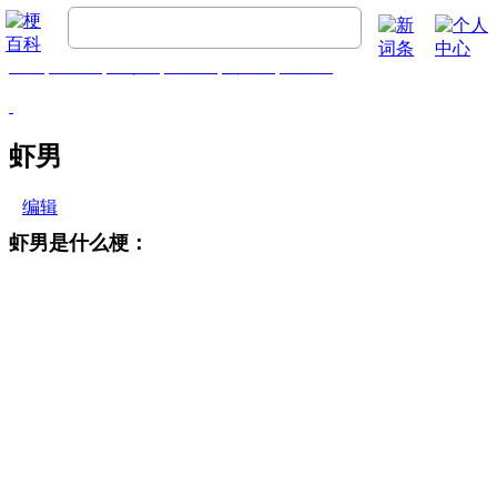
首页
梗百科
精彩梗
推荐梗
热门梗
排行榜
虾男
编辑
虾男是什么梗：