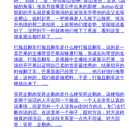
静：“别跳了，走，带你爬山去啊!”爬山警告，是从《隐
秘的角落》张东升故事里引申出来的新梗，&nbsp;在这
部剧的开头就是秦昊饰演的反派张东升带他的岳父岳母
去爬山，临时起意，一把将俩老人儿推下山致死。张东
升热情的帮二老拍照，上前帮他们摆姿势，笑嘻嘻说着
好了，没想到下一秒就将他们推下了悬崖，看到这里，
很多观众都吓坏了。......
打脸且翻车
打脸且翻车是什么梗打脸且翻车，说的是一
卖芒果的主播带货芒果却惨遭打脸，形成反向带货的名
场面。‌‌‌‌‌‌‌‌‌‌‌打脸且翻车，是视频中主播给大家展示芒果，当
场切开芒果以证明自己卖的货是最优秀的，结果切开的
时候翻了车，芒果里面已经黑了……，他只好强行挽尊
道：这种的，我们都是做肥料…于是，打脸且翻车这个
梗就出来了。......
笑死企鹅肉
笑死企鹅肉是什么梗笑死企鹅肉，该梗指的
是两个说话的人不在同一个频道。一个人在非常认真的
说事情，但是另外一个人没有get到对方的点，专门去打
断你说的话。在这里举一个例子，跟对方说：对方这样
做真的很没品，在这段关系里一点也不坦诚。对方回
答：笑死，企鹅肉。......