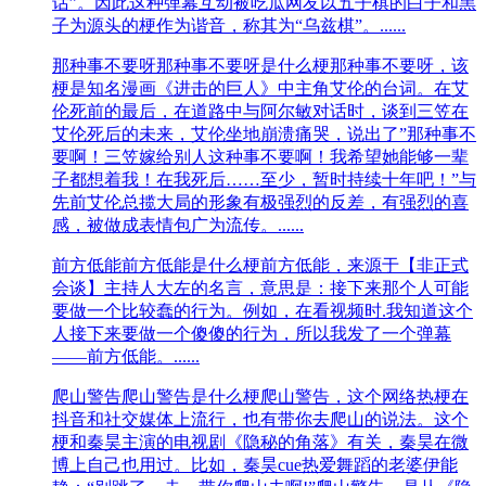
话”。因此这种弹幕互动被吃瓜网友以五子棋的白子和黑
子为源头的梗作为谐音，称其为“乌兹棋”。......
那种事不要呀
那种事不要呀是什么梗那种事不要呀，该
梗是知名‌‌‌‌‌‌‌‌‌‌漫画《进击的巨人》中主角艾伦的台词。在艾
伦死前的最后，在道路中与阿尔敏对话时，谈到三笠在
艾伦死后的未来，艾伦坐地崩溃痛哭，说出了”那种事不
要啊！三笠嫁给别人这种事不要啊！我希望她能够一辈
子都想着我！在我死后……至少，暂时持续十年吧！”与
先前艾伦总揽大局的形象有极强烈的反差，有强烈的喜
感，被做成表情包广为流传。......
前方低能
前方低能是什么梗前方低能，来源于【非正式
会谈】主持人大左的名言，意思是：接下来那个人可能
要做一个比较蠢的行为。例如，在看视频时.我知道这个
人接下来要做一个傻傻的行为，所以我发了一个弹幕
——前方低能。......
爬山警告
爬山警告是什么梗爬山警告，这个网络热梗在
抖音和社交媒体上流行，也有带你去爬山的说法。这个
梗和秦昊主演的电视剧《隐秘的角落》有关，秦昊在微
博上自己也用过。比如，秦昊cue热爱舞蹈的老婆伊能