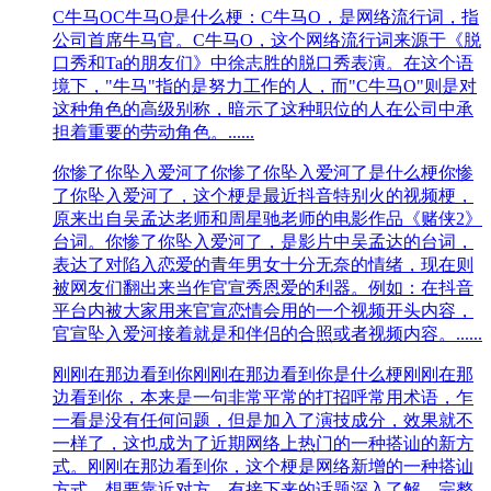
‌C牛马O
C牛马O是什么梗：‌C牛马O，是网络流行词，指
公司首席牛马官。‌‌C牛马O，这个网络流行词来源于‌《脱
口秀和Ta的朋友们》中徐志胜的脱口秀表演。在这个语
境下，"牛马"指的是努力工作的人，而"C牛马O"则是对
这种角色的高级别称，暗示了这种职位的人在公司中承
担着重要的劳动角色。‌......
你惨了你坠入爱河了
你惨了你坠入爱河了是什么梗你惨
了你坠入爱河了，这个梗是最近抖音特别火的视频梗，
原来出自吴孟达老师和周星驰老师的电影作品《赌侠2》
台词。你惨了你坠入爱河了，是影片中吴孟达的台词，
表达了对陷入恋爱的青年男女十分无奈的情绪，现在则
被网友们翻出来当作官宣秀恩爱的利器。例如：在抖音
平台内被大家用来官宣恋情会用的一个视频开头内容，
官宣坠入爱河接着就是和伴侣的合照或者视频内容。......
刚刚在那边看到你
刚刚在那边看到你是什么梗刚刚在那
边看到你，本来是一句非常平常的打招呼常用术语，乍
一看是没有任何问题，但是加入了演技成分，效果就不
一样了，这也成为了近期网络上热门的一种搭讪的新方
式。刚刚在那边看到你，这个梗是网络新增的一种搭讪
方式，想要靠近对方，有接下来的话题深入了解。完整