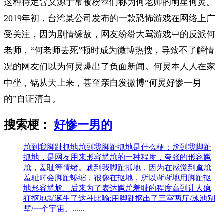
这种特定含义源于常被粉丝们称为何老师的明星何炅。
2019年初，台湾某公司发布的一款恐怖游戏在网络上广
受关注，因为剧情缘故，网友纷纷大骂游戏中的反派何
老师，“何老师去死”顿时成为微博热搜，导致不了解情
况的网友们以为何炅爆出了负面新闻。何炅本人人在家
中坐，锅从天上来，甚至亲自发微博“何炅好惨一男
的”自证清白。
搜索梗：
好惨一男的
尬到我脚趾抓地
尬到我脚趾抓地是什么梗：尬到我脚趾
抓地，是网友用来形容尴尬的一种程度，夸张的形容尴
尬，羞耻等情绪。尬到我脚趾抓地，因为在感觉到尴尬
羞耻时会脚趾蜷缩，很像在抠地，所以渐渐地用脚趾抠
地形容尴尬。后来为了表达尴尬羞耻的程度高到让人疯
狂抠地就诞生了这种比喻:用脚趾抠出了三室两厅/泳池别
墅/一个宇宙。......