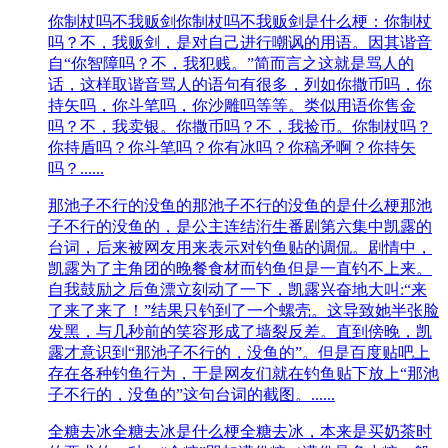
你制杖吗不我贩剑
你制杖吗不我贩剑是什么梗：你制杖
吗？不，我贩剑，是对自己进行嘲讽的用语。因其谐音
自“你智障吗？不，我犯贱。”简而言之这就是骂人的
话，这样取谐音骂人的语句有很多，列如你撒币吗，你
持矢吗，你斗笔吗，你沙雕吗等等。类似用语你售金
吗？不，我卖银。你撒币吗？不，我捡币。你制杖吗？
你持盾吗？你斗笔吗？你有冰吗？你稿矛啊？你持矢
吗？......
那池子不行的没鱼的
那池子不行的没鱼的是什么梗那池
子不行的没鱼的，是公主连结洐生番剧第六集中凯露的
台词，后来被网友用来表示对钓鱼贴的调侃。剧情中，
凯露为了主角团的晚餐食材而钓鱼但是一直钓不上来。
自我鼓励之后鱼漂立刻动了一下，凯露兴奋地大叫:“来
了来了来了！”结果只钓到了一个螺壳。这导致她半张脸
发黑，与几秒前的笑容形成了墙裂反差。直到傍晚，凯
露才意识到“那池子不行的，没鱼的”。但是百度贴吧上
存在各种钓鱼行为，于是网友们就在钓鱼贴下放上“那池
子不行的，没鱼的”这句台词的截图。......
全糖去冰
全糖去冰是什么梗全糖去冰，本来是买奶茶时