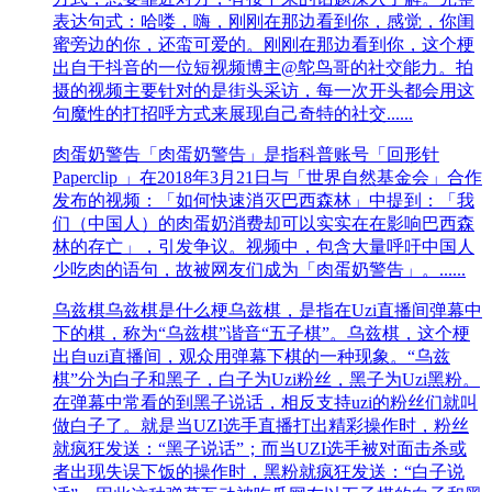
表达句式：哈喽，嗨，刚刚在那边看到你，感觉，你闺
蜜旁边的你，还蛮可爱的。刚刚在那边看到你，这个梗
出自于抖音的一位短视频博主@鸵鸟哥的社交能力。拍
摄的视频主要针对的是街头采访，每一次开头都会用这
句魔性的打招呼方式来展现自己奇特的社交......
肉蛋奶警告
「肉蛋奶警告」是指科普账号「回形针
Paperclip 」在2018年3月21日与「世界自然基金会」合作
发布的视频：「如何快速消灭巴西森林」中提到：「我
们（中国人）的肉蛋奶消费却可以实实在在影响巴西森
林的存亡」，引发争议。视频中，包含大量呼吁中国人
少吃肉的语句，故被网友们成为「肉蛋奶警告」。......
乌兹棋
乌兹棋是什么梗乌兹棋，是指在Uzi直播间弹幕中
下的棋，称为“乌兹棋”谐音“五子棋”。乌兹棋，这个梗
出自uzi直播间，观众用弹幕下棋的一种现象。“乌兹
棋”分为白子和黑子，白子为Uzi粉丝，黑子为Uzi黑粉。
在弹幕中常看的到黑子说话，相反支持uzi的粉丝们就叫
做白子了。就是当UZI选手直播打出精彩操作时，粉丝
就疯狂发送：“黑子说话”；而当UZI选手被对面击杀或
者出现失误下饭的操作时，黑粉就疯狂发送：“白子说