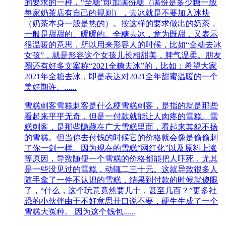
的要求的一种，“全糖”即加满份糖（满份是多少糖一般
每家奶茶店有自己的规则），去冰就是不要加入冰块
（奶茶本身一般是热的）。按这样的要求做出的奶茶，
一般是甜甜的、暖暖的。全糖去冰，意为既甜，又表示
很温暖的意思，所以用来形容人的时候，比如“全糖去冰
女孩”，就是形容这个女孩儿长相甜美，脾气温柔。朋友
圈还有好多文案称“2021全糖去冰”的，比如：希望大家
2021年全糖去冰，即是表达对2021全年甜蜜温暖的一个
美好期许。......
雪糕刺客
雪糕刺客是什么梗雪糕刺客，是指的就是那些
看起来平平无奇，但是一付款就能让人肉疼的雪糕。雪
糕刺客，是那些隐藏在广大雪糕里面，看起来其貌不扬
的雪糕。但当你去付钱的时候它的价格就会像是偷偷刺
了你一剑一样。因为现在的雪糕“网红化”以及原料上涨
等原因，导致随便一个雪糕的价格都能把人吓死，尤其
是一些没见过的雪糕，动辄二三十元。这就导致很多人
随手拿了一件不认识的雪糕，结果到付款的时候就傻眼
了，“什么，这个玩意竟然要几十，甚至几百？”更多社
恐的小伙伴由于不好意思开口说不要，硬生生成了一个
雪糕大冤种。 因为这个钱包......