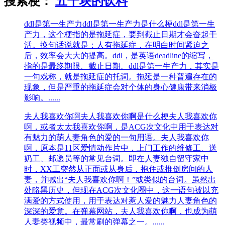
搜索梗：
五千块的饮料
ddl是第一生产力
ddl是第一生产力是什么梗ddl是第一生
产力，这‌‌‌‌‌‌‌‌个梗指的是拖延症，要到截止日期才会奋起干
活。换句话说就是：人有拖延症，在明白时间紧迫之
后，效率会大大的提高。ddl，是英语deadline的缩写，
指的是最终期限、截止日期。ddl是第一生产力，其实是
一句戏称，就是拖延症的托词。拖延是一种普遍存在的
现象，但是严重的拖延症会对个体的身心健康带来消极
影响。......
夫人我喜欢你啊
夫人我喜欢你啊是什么梗夫人我喜欢你
啊，或者太太我喜欢你啊，是ACG次文化中用于表达对
有魅力的萌人妻角色的爱的一句用语。夫人我喜欢你
啊，原本是11区爱情动作片中，上门工作的维修工、送
奶工、邮递员等的常见台词。即在人妻独自留守家中
时，XX工突然从正面或从身后，抱住或推倒房间的人
妻，并喊出“夫人我喜欢你啊！”或类似的台词。虽然出
处略黑历史，但现在ACG次文化圈中，这一语句被以充
满爱的方式使用，用于表达对惹人爱的魅力人妻角色的
深深的爱意。在弹幕网站，夫人我喜欢你啊，也成为萌
人妻类视频中，最常刷的弹幕之一。......