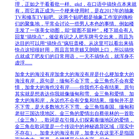
理，正如之于看看批一样。gkd，在口语中搞快点本来就
有，而它真正成为一个梗来使用时，是在2017年的抽象
TV和修车TV贴吧。这两个贴吧都是抽象工作室的嗨粉
们的聚集地，平常会讨论一些男人本色的事情。例如楼
主发了一张美女动图，却“留图不留种”，楼下就会有人
回复“搞快点”，催促有识之人把车牌号交出来，而且为
达目的可以用“搞快点”疯狂盖楼。从这里可以看出来搞
快点这招很好用，而且言简意赅又朗朗上口，所以搞快
点就成了吧友们的日常用语，一天不搞快点，就浑身不
虚浮......
加拿大的海没有岸
加拿大的海没有岸是什么梗加拿大的
海没有岸，原句是：缅甸不会下雪，金三角也不会有爱
情，加拿大的海也没有岸——你我也不会有结果。原句
其实就是想表达你我就像缅甸和雪、金三角和爱情、加
拿大的海和岸，永远也不会有交集和结果。缅甸并不是
不下雪，是大多数地方不下雪。金三角指泰国、缅甸和
老挝三国边境地区。金三角的爱情出自蔡依林的一首歌
《金三角》，歌词是在引领人们探索泰缅地区的爱情，
金三角在歌词里是一个传说中的神秘诡异区域（现实中
不存在）。加拿大的海没有岸，加拿大在这里不是指国