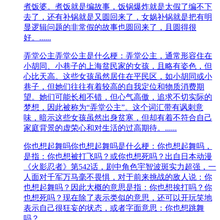
煮饭婆。煮饭就是编故事，饭锅爆炸就是太假了编不下
去了，还有补锅就是又圆回来了，女娲补锅就是把有明
显逻辑问题的非常假的故事也圆回来了，且圆得很
好。......
弄堂公主
弄堂公主是什么梗：弄堂公主，通常形容住在
小胡同、小巷子的上海贫民家的女孩，且略有姿色，但
心比天高。这些女孩虽然居住在平民区，如小胡同或小
巷子，但她们往往有着较高的自我定位和物质消费期
望。她们可能长相不错，但心气高傲，追求不切实际的
梦想，因此被称为“弄堂公主”。这个词汇带有讽刺意
味，暗示这些女孩虽然出身贫寒，但却有着不符合自己
家庭背景的虚荣心和对生活的过高期待。......
你也想起舞吗
你也想起舞吗是什么梗：你也想起舞吗，
是指：你也想被打飞吗？或你也想死吗？出自日本动漫
《火影忍者》第542话，剧中角色宇智波斑实力超强，一
人面对千军万马毫不畏惧，对于前来挑战的敌人说：你
也想起舞吗？因此大概的意思是指：你也想挨打吗？你
也想死吗？现在除了表示类似的意思，还可以开玩笑地
表示自己很狂妄的状态，或者字面意思：你也想跳舞
吗？......