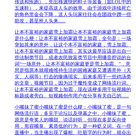
传送和疾跑），先出移速快的鞋子等装备（如LOL中的
五速鞋），来提高送人头的效率。由于游戏中连续死亡
的角色赏金会下降，送人头玩家往往会在团战中蹭一些
助攻，甚至抢人头来......
让本不富裕的家庭雪上加霜
让本不富裕的家庭雪上加霜
是什么梗：让本不富裕的家庭雪上加霜，全句是：一场
突如其来的意外，让这个本不富裕的家庭，雪上加霜。
让本不富裕的家庭雪上加霜，其实这最早应该是出自一
些法制类节目，或者农民致富类节目中用播音腔说的台
词“一场意外，让本不富裕的家庭更是雪上加霜。”，意
思是指原本就艰难维持生活的困难家庭又遭遇意外（天
灾、人祸等）打击的惨痛现实。后来多用于一些鸡汤类
的文章，视频节目，因为过于魔性变成了网络流行词。
让本不富裕的家庭雪上加霜，现在该梗多用于短视频的
标题或者旁白。短视频创作用户在分享有关自己的......
小嘴抹了蜜
小嘴抹了蜜是什么梗：小嘴抹了蜜，是一句
网络流行语，多见于论坛以及弹幕之中。小嘴抹了蜜，
原意是夸奖人的嘴甜、说话好听，但现在多是反向使
用，形容嘴臭、素质低的行为，是一种贬义词。在一些
直播中，当主播出现了爆粗、吐脏字的行为时，就会出