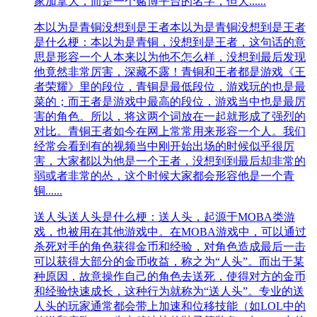
家加拿大，而是一个赌博平台的名字，但大......
本以为是青铜没想到是王者
本以为是青铜没想到是王者
是什么梗：本以为是青铜，没想到是王者，这句话的意
思是形容一个人本来以为他不怎么样，没想到最后发现
他竟然非常厉害，深藏不露！青铜和王者都是游戏《王
者荣耀》里的段位，青铜是最低段位，游戏玩的也是最
菜的；而王者是游戏中最高的段位，游戏当中也是最厉
害的角色。所以，将这两个词放在一起就形成了强烈的
对比。青铜王者如今在网上常常用来形容一个人。我们
经常会看到有的视频当中刚开始出场的时候似乎很厉
害，大家都以为他是一个王者，没想到到最后却非常的
弱或者非常的怂，这个时候大家都会形容他是一个青
铜......
送人头
送人头是什么梗：送人头，起源于MOBA类游
戏，也被用在其他游戏中。在MOBA游戏中，可以通过
杀死对手的角色获得金币和经验，对角色造成最后一击
可以获得大部分的金币收益，称之为“人头”。而出于某
种原因，故意操作自己的角色去送死，使得对方的金币
和经验快速成长，这种行为就称为“送人头”。专业的送
人头的玩家通常都会带上加速和位移技能（如LOL中的