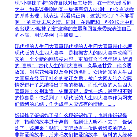
现“小嘴抹了蜜”的弹幕以对应其场景。在一些动漫番剧
之中，如果该番剧的某一集演完切入ED时，也会有这样
的弹幕出现，以表达“我看得正爽，这就演完了？不够看
啊！”的意犹未尽之情。同时，在贴吧和一些论坛之中也
会出现“小嘴抹了蜜”这样的主题和回复来委婉表达自己
的不满。用法举例（主播爆......
现代版的人生四大喜事
现代版的人生四大喜事是什么梗
现代版的人生四大喜事，是根据古人的四大喜事改编而
来的一个全新的网络梗内容，更加符合当代年轻人所谓
的“喜事”。古代人生的四大喜事：久旱逢甘霖、他乡遇
故知、洞房花烛夜以及金榜题名时。众所周知的人生四
大喜事在经历了社会的变迁之后，被广大网友结合实际
情况进行了总结得出了新的概括。而现代版的人生四大
喜事是：久别重逢、失而复得，虚惊一场，最意想不到
的惊喜是：快递到了！现代版的人生四大喜事作为网友
们情绪的总结，作为成年人应该有的情绪。......
饭锅炸了
饭锅炸了是什么梗饭锅炸了，也叫作饭锅爆
炸，指编的故事过于离谱，假到让人听不下去了。饭锅
炸了，该梗来自贴吧，某吧曾有一位叫煮饭婆的吧友，
非常爱编故事，后来吧友们把爱编故事、编料的人统称