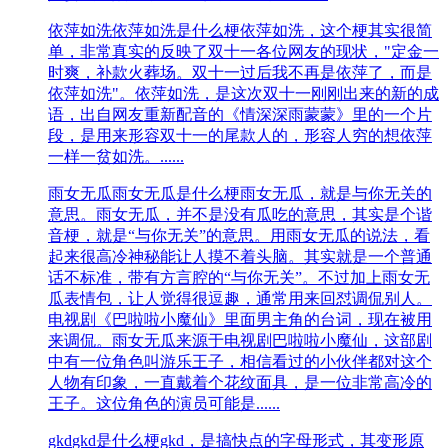
依萍如洗
依萍如洗是什么梗依萍如洗，这个梗其实很简
单，非常真实的反映了双十一各位网友的现状，"定金一
时爽，补款火葬场。双十一过后我不再是依萍了，而是
依萍如洗"。依萍如洗，是这次双十一刚刚出来的新的成
语，出自网友重新配音的《情深深雨蒙蒙》里的一个片
段，是用来形容双十一的尾款人的，形容人穷的想依萍
一样一贫如洗。......
雨女无瓜
雨女无瓜是什么梗雨女无瓜，就是与你无关的
意思。雨女无瓜，并不是没有瓜吃的意思，其实是个谐
音梗，就是“与你无关”的意思。用雨女无瓜的说法，看
起来很高冷神秘能让人摸不着头脑。其实就是一个普通
话不标准，带有方言腔的“与你无关”。不过加上雨女无
瓜表情包，让人觉得很逗趣，通常用来回怼调侃别人。
电视剧《巴啦啦小魔仙》里面男主角的台词，现在被用
来调侃。雨女无瓜来源于电视剧巴啦啦小魔仙，这部剧
中有一位角色叫游乐王子，相信看过的小伙伴都对这个
人物有印象，一直戴着个花纹面具，是一位非常高冷的
王子。这位角色的演员可能是......
gkd
gkd是什么梗gkd，是搞快点的字母形式，其变形原