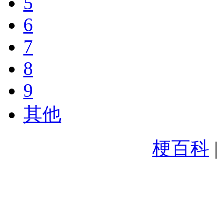
5
6
7
8
9
其他
梗百科