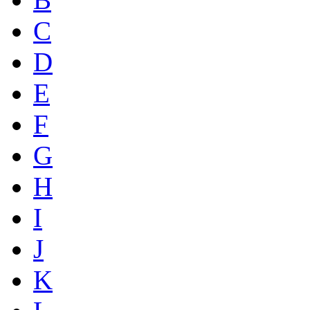
C
D
E
F
G
H
I
J
K