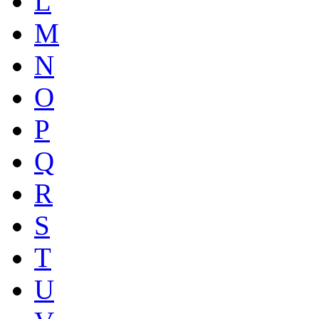
L
M
N
O
P
Q
R
S
T
U