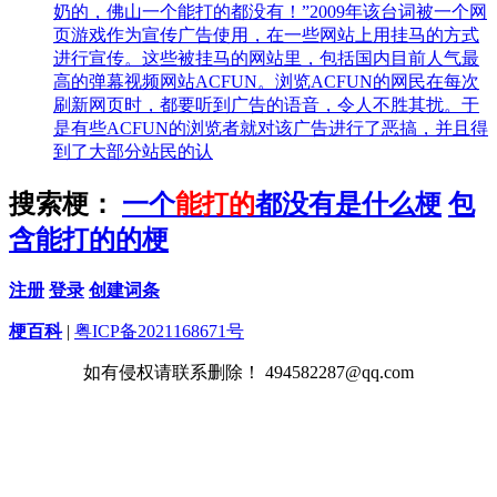
奶的，佛山一个能打的都没有！”2009年该台词被一个网
页游戏作为宣传广告使用，在一些网站上用挂马的方式
进行宣传。这些被挂马的网站里，包括国内目前人气最
高的弹幕视频网站ACFUN。浏览ACFUN的网民在每次
刷新网页时，都要听到广告的语音，令人不胜其扰。于
是有些ACFUN的浏览者就对该广告进行了恶搞，并且得
到了大部分站民的认
搜索梗：
一个
能打的
都没有是什么梗
包
含能打的的梗
注册
登录
创建词条
梗百科
|
粤ICP备2021168671号
如有侵权请联系删除！ 494582287@qq.com