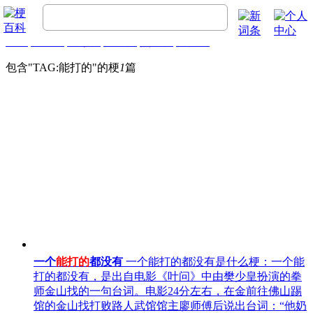
首页
梗百科
精彩梗
推荐梗
热门梗
排行榜
包含"
TAG:能打的
"的梗
1
篇
一个
能打的
都没有
一个能打的都没有是什么梗：一个能
打的都没有，是出自电影《叶问》中由樊少皇扮演的拳
师金山找的一句台词。电影24分左右，在金前往佛山踢
馆的金山找打败路人武馆馆主廖师傅后说出台词：“他奶