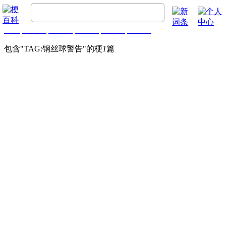
首页
梗百科
精彩梗
推荐梗
热门梗
排行榜
包含"
TAG:钢丝球警告
"的梗
1
篇