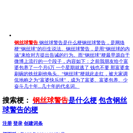
钢丝球警告
钢丝球警告是什么梗钢丝球警告，是网络
梗“钢丝球”的衍生说法。钢丝球警告，是用“钢丝球的内
涵”来给对方提出告诫的行为。而“钢丝球”梗最早源自于
微博上流行的一个段子，内容如下：之前我朋友给个富
婆包养了一个月6万 一个星期就逃了 钱也不要 那富婆拿
刷碗的铁丝刷他龟头。“钢丝球”梗就此走红，被大家调
侃地称之为“富婆快乐球”，成为了富婆、富婆包养、少
奋斗几十年...几十年的代名词。
搜索梗：
钢丝球警告
是什么梗
包含钢丝
球警告的梗
注册
登录
创建词条