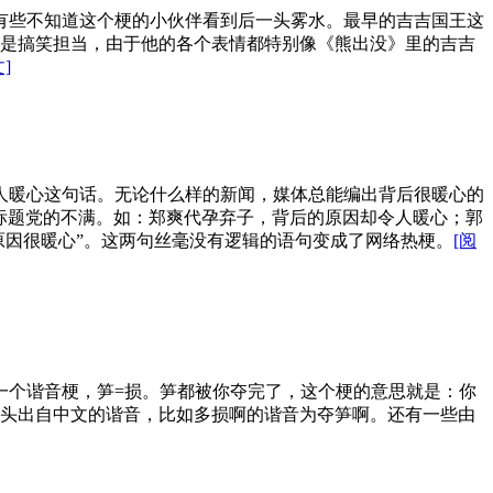
定有些不知道这个梗的小伙伴看到后一头雾水。最早的吉吉国王这
是搞笑担当，由于他的各个表情都特别像《熊出没》里的吉吉
]
令人暖心这句话。无论什么样的新闻，媒体总能编出背后很暖心的
标题党的不满。如：郑爽代孕弃子，背后的原因却令人暖心；郭
原因很暖心”。这两句丝毫没有逻辑的语句变成了网络热梗。
[阅
一个谐音梗，笋=损。笋都被你夺完了，这个梗的意思就是：你
头出自中文的谐音，比如多损啊的谐音为夺笋啊。还有一些由