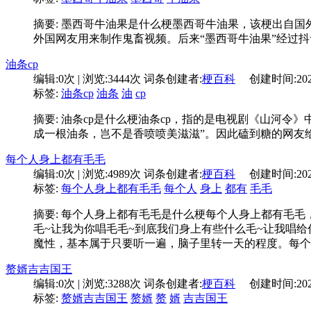
摘要: 墨西哥牛油果是什么梗墨西哥牛油果，该梗出自国外的一
外国网友用来制作鬼畜视频。后来“墨西哥牛油果”经过抖音
油条cp
编辑:
0次
| 浏览:
3444次
词条创建者:
梗百科
创建时间:
20
标签:
油条cp
油条
油
cp
摘要: 油条cp是什么梗油条cp，指的是电视剧《山河
成一根油条，岂不是香喷喷美滋滋”。因此磕到糖的网友给
每个人身上都有毛毛
编辑:
0次
| 浏览:
4989次
词条创建者:
梗百科
创建时间:
20
标签:
每个人身上都有毛毛
每个人
身上
都有
毛毛
摘要: 每个人身上都有毛毛是什么梗每个人身上都有毛
毛~让我为你唱毛毛~到底我们身上有些什么毛~让我唱
魔性，基本属于只要听一遍，脑子里转一天的程度。每个
赘婿吉吉国王
编辑:
0次
| 浏览:
3288次
词条创建者:
梗百科
创建时间:
20
标签:
赘婿吉吉国王
赘婿
赘
婿
吉吉国王