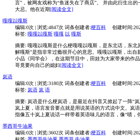
言”，被网友戏称为“鱼迷失在了商店”。 并由此衍生出
大忌。他在近期
[阅读全文]
嘎嘎以嘎斯
编辑:
0次
| 浏览:
4847次
词条创建者:
梗百科
创建时间:
20
标签:
嘎嘎以嘎斯
嘎嘎
以
嘎斯
摘要: 嘎嘎以嘎斯是什么梗嘎嘎以嘎斯，是东北话，东
解嘎斯”是指非常过瘾很开心的意思。嘎嘎以嘎斯，出自
小品《同学会》，在这期节目中，田娃为大家带来的作品
哥竟要向自己的媳妇
[阅读全文]
岚语
编辑:
0次
| 浏览:
3180次
词条创建者:
梗百科
创建时间:
20
标签:
岚语
岚
语
摘要: 岚语是什么梗岚语，是最近在抖音又掀起了一阵
岚上夏，语言发音要点就是用说英语的方式说中文。岚语
指像五十岚上夏说话一样带着英语味儿的语言，像“啧，你干什么”是“
墨西哥牛油果
编辑:
0次
| 浏览:
3602次
词条创建者:
梗百科
创建时间:
20
标签:
墨西哥牛油果
墨西哥
牛油果