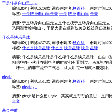
于是转身向山里走去
编辑:
0次
| 浏览:
6208次
词条创建者:
梗百科
创建时间:
20
标签:
于是转身向山里走去
于是
转身
向山里
走去
摘要: 于是转身向山里走去是什么梗于是转身向山里走
恐同谐音崆峒(山)，于是大家在遇到耽美剧粉丝疯狂磕
什么是快乐星球
编辑:
0次
| 浏览:
4373次
词条创建者:
梗百科
创建时间:
20
标签:
什么是快乐星球
什么是
快乐星球
快乐
星球
摘要: 什么是快乐星球是什么梗什么是快乐星球，出自《
相信很多小伙伴在刷抖音的时候都有看到过。马嘉祺在唱
土味十足的非主流中二气息，让人听过一遍就不能忘怀。
giegie
编辑:
0次
| 浏览:
3512次
词条创建者:
梗百科
创建时间:
20
标签:
giegie
gie
摘要: giegie是什么梗giegie，其实就是哥哥的意思
全文]
基金牛蛙