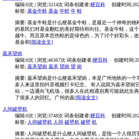
编辑:
0次
| 浏览:
3214次
词条创建者:
梗百科
创建时间:
20
标签:
基金牛蛙
基金
牛蛙
牛
蛙
摘要: 基金牛蛙是什么梗基金牛蛙，是最近一个神奇的物种
的基民们对基金翻红的美好期待和向往。基金牛蛙，这个
越牛。而且原本悲伤蛙的是绿色的，为了讨个好彩头，改
基金和
[阅读全文]
嘉禾望岗
编辑:
0次
| 浏览:
46367次
词条创建者:
梗百科
创建时间:
2
标签:
嘉禾望岗
嘉禾
望岗
望
岗
摘要: 嘉禾望岗是什么梗嘉禾望岗，本是广州地铁的一
多人来这里拍抖音视频打卡纪念。 有人说因为嘉禾望岗
站，一边通向飞机场，很多人在此相遇别离可能就此生再
了很多人的回忆。广州的嘉
[阅读全文]
人间破壁机
编辑:
0次
| 浏览:
3748次
词条创建者:
梗百科
创建时间:
20
标签:
人间破壁机
人间
破壁机
破壁
机
摘要: 人间破壁机是什么梗人间破壁机，是指一个人很