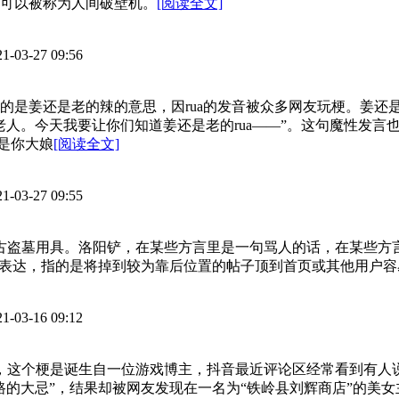
可以被称为人间破壁机。
[阅读全文]
21-03-27 09:56
表达的是姜还是老的辣的意思，因rua的发音被众多网友玩梗。姜还
老人。今天我要让你们知道姜还是老的rua——”。这句魔性发
还是你大娘
[阅读全文]
21-03-27 09:55
古盗墓用具。洛阳铲，在某些方言里是一句骂人的话，在某些方言
似表达，指的是将掉到较为靠后位置的帖子顶到首页或其他用户
21-03-16 09:12
忌，这个梗是诞生自一位游戏博主，抖音最近评论区经常看到有
路的大忌”，结果却被网友发现在一名为“铁岭县刘辉商店”的美