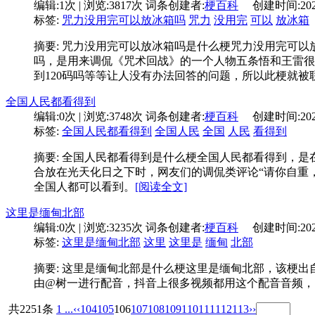
编辑:
1次
| 浏览:
3817次
词条创建者:
梗百科
创建时间:
20
标签:
咒力没用完可以放冰箱吗
咒力
没用完
可以
放冰箱
摘要: 咒力没用完可以放冰箱吗是什么梗咒力没用完可
吗，是用来调侃《咒术回战》的一个人物五条悟和王雷很
到120码吗等等让人没有办法回答的问题，所以此梗就
全国人民都看得到
编辑:
0次
| 浏览:
3748次
词条创建者:
梗百科
创建时间:
20
标签:
全国人民都看得到
全国人民
全国
人民
看得到
摘要: 全国人民都看得到是什么梗全国人民都看得到，是
合放在光天化日之下时，网友们的调侃类评论“请你自重
全国人都可以看到。
[阅读全文]
这里是缅甸北部
编辑:
0次
| 浏览:
3235次
词条创建者:
梗百科
创建时间:
20
标签:
这里是缅甸北部
这里
这里是
缅甸
北部
摘要: 这里是缅甸北部是什么梗这里是缅甸北部，该梗
由@树一进行配音，抖音上很多视频都用这个配音音频，
共2251条
1 ...
‹‹
104
105
106
107
108
109
110
111
112
113
››