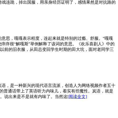
是游戏连跪，掉出国服，用亲身经历证明了，感情果然是对抗路的
的意思，嘎嘎表示程度，连起来就是特别的过瘾、舒服。“嘎嘎
挠痒痒很“解嘎斯”举例解释了该词的意思。《欢乐喜剧人》中的
以前的旧衣服，从田总变回学生时期的田大坑，面对老同学三
。岚语，是一种新兴的现代语言流派，创造人为网络视频作者五十
好的普通话带上了英语听力内味儿，着实有些魔性。岚语，就是
bach”。说出来是不是就有内味了。当然这
[阅读全文]