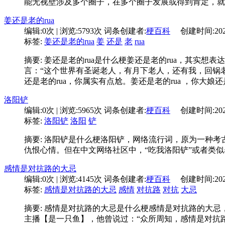
能无视壁涉及多个圈子，在多个圈子发展或得到肯定，就
姜还是老的rua
编辑:
0次
| 浏览:
5793次
词条创建者:
梗百科
创建时间:
20
标签:
姜还是老的rua
姜
还是
老
rua
摘要: 姜还是老的rua是什么梗姜还是老的rua，其实想
言：“这个世界有圣诞老人，有月下老人，还有我，回锅
还是老的rua，你属实有点尬。姜还是老的rua ，你大娘
洛阳铲
编辑:
0次
| 浏览:
5965次
词条创建者:
梗百科
创建时间:
20
标签:
洛阳铲
洛阳
铲
摘要: 洛阳铲是什么梗洛阳铲，网络流行词，原为一种考
仇恨心情。但在中文网络社区中，“吃我洛阳铲”或者类
感情是对抗路的大忌
编辑:
0次
| 浏览:
4145次
词条创建者:
梗百科
创建时间:
20
标签:
感情是对抗路的大忌
感情
对抗路
对抗
大忌
摘要: 感情是对抗路的大忌是什么梗感情是对抗路的大
主播【是一只鱼】，他曾说过：“众所周知，感情是对抗