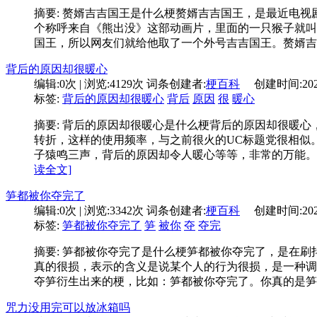
摘要: 赘婿吉吉国王是什么梗赘婿吉吉国王，是最近电
个称呼来自《熊出没》这部动画片，里面的一只猴子就叫
国王，所以网友们就给他取了一个外号吉吉国王。赘婿吉
背后的原因却很暖心
编辑:
0次
| 浏览:
4129次
词条创建者:
梗百科
创建时间:
20
标签:
背后的原因却很暖心
背后
原因
很
暖心
摘要: 背后的原因却很暖心是什么梗背后的原因却很暖
转折，这样的使用频率，与之前很火的UC标题党很相似
子猿鸣三声，背后的原因却令人暖心等等，非常的万能。
读全文]
笋都被你夺完了
编辑:
0次
| 浏览:
3342次
词条创建者:
梗百科
创建时间:
20
标签:
笋都被你夺完了
笋
被你
夺
夺完
摘要: 笋都被你夺完了是什么梗笋都被你夺完了，是在
真的很损，表示的含义是说某个人的行为很损，是一种调
夺笋衍生出来的梗，比如：笋都被你夺完了。你真的是笋
咒力没用完可以放冰箱吗