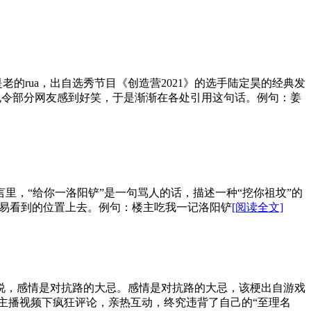
是老的rua，出自选秀节目《创造营2021》的选手陆定昊的经典发
言也令部分网友感到好笑，于是渐渐在各处引用这句话。例句：姜
里，“给你一洛阳铲”是一句骂人的话，描述一种“挖你祖坟”的
容易看到的位置上去。例句：楼主吃我一记洛阳铲
[阅读全文]
人说，感情是对抗路的大忌。感情是对抗路的大忌，该梗出自游戏
女主播视频下疯狂评论，亲热互动，终究违背了自己的“至理名