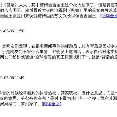
视剧《赘婿》大火，其中赘婿吉吉国王这个梗火起来了。但是肯
做吉吉国王。然后最近大火的电视剧《赘婿》里的苏文兴可以算
吉国王就是用来调侃赘婿里的苏文兴长得像吉吉国王。
[阅读全文
21-03-06 11:50
心，是网友们发现，在很多新闻事件的标题后，总有背后原因却
。于是网友们不管什么事情，都会发上这句话，表示自己对这类
网友们纷纷戏谑道“全球变暖的真正原因找到了”，就是“背后的
21-03-06 11:49
刷抖音的时候经常看到的抖音热梗，其实该梗并没什么意思，而是
侃的意思。笋都被你夺完了是时下最为热门的一个梗，而究其源
妈妈敲门，笋到家了。
[阅读全文]