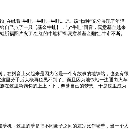
着“牛哇、牛哇、牛哇......”。该“物种”充分展现了年轻
给自己点了一只【基金牛蛙】，与“牛哇”同音，寓意基金越来
祈福图片火了,红红的牛蛙祈福,寓意着基金翻红,牛市不断。
望岗，在抖音上火起来是因为它是一个有故事的地铁站，也会有很
在这里分手后大概再也见不到了。而且因为地铁站一边通向火车
族在这里急匆匆的上上下下，奔赴自己的梦想，于是这里成为
间破壁机，这里的壁是把不同圈子之间的差别比作墙壁，当一个人