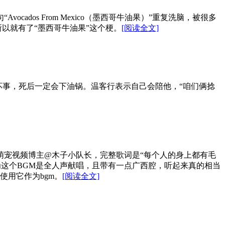
dos From Mexico（墨西哥牛油果）”重复洗脑，被很多
所以就有了“墨西哥牛油果”这个梗。
[阅读全文]
多坏事，死后一定会下油锅。温客行表示自己会陪他，“咱们俩捻
萌宠视频博主@木子小队长，完整歌词是“每个人的身上都有毛
为这个BGM是全人声献唱，且带有一点广西腔，听起来真的相当
用它作为bgm。
[阅读全文]