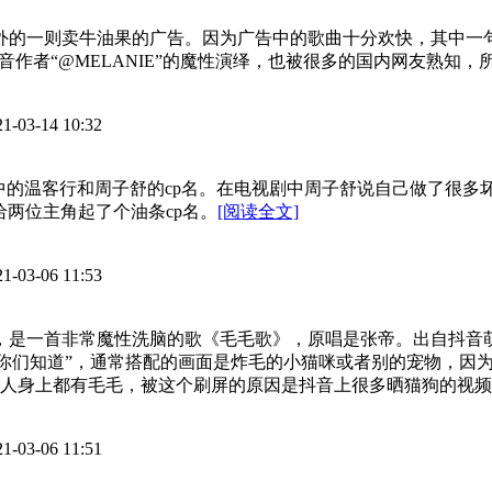
则卖牛油果的广告。因为广告中的歌曲十分欢快，其中一句“Avoca
作者“@MELANIE”的魔性演绎，也被很多的国内网友熟知，
21-03-14 10:32
令》中的温客行和周子舒的cp名。在电视剧中周子舒说自己做了很
两位主角起了个油条cp名。
[阅读全文]
21-03-06 11:53
毛，是一首非常魔性洗脑的歌《毛毛歌》，原唱是张帝。出自抖音
给你们知道”，通常搭配的画面是炸毛的小猫咪或者别的宠物，因
人身上都有毛毛，被这个刷屏的原因是抖音上很多晒猫狗的视频使
21-03-06 11:51