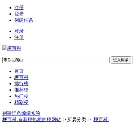
注册
登录
创建词条
登录
注册
首页
梗百科
排行榜
推荐梗
热门梗
精彩梗
创建词条
编辑实验
梗百科-有新梗热梗的梗网站
> 所属分类 >
梗百科