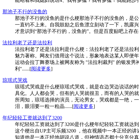
能站着和我媳妇说话4、我有多猛？我有多猛！我能跑步张嘴吃蚊子&
那池子不行的没鱼的
那池子不行的没鱼的是什么梗那池子不行的没鱼的，是公
一直钓不上来。自我鼓励之后鱼漂立刻动了一下，凯露兴
才意识到“那池子不行的，没鱼的”。但是百度贴吧上存在各
法拉利老了还是法拉利
法拉利老了还是法拉利是什么梗：法拉利老了还是法拉利
魅力著称。网友们借用这个说法，形象地表达某人即便年
运动会拉丁舞赛场上被网友称为 "法拉利裁判" 的银发
利"......[
阅读更多
]
琼瑶式哭戏
琼瑶式哭戏是什么梗琼瑶式哭戏，就是在边哭边说话的时
具化。人人都会哭，但有的人哭就很丑，而有的人哭的就
所周知，琼瑶选择的演员，无论男女，哭戏都是一绝，一
泪，眼泪要一粒一粒晶......[
阅读更多
]
年纪轻轻工资就达到了3200
年纪轻轻工资就达到了3200是什么梗年纪轻轻工资就达
这个梗出自UP主可乐频3200 ，他在视频中一本正经
知道他是一本正经地胡说八道，但神情语态都十分充分真