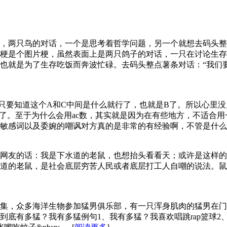
，两只鸟的对话，一个是思考着哲学问题，另一个就想去码头整
梗是个图片梗，虽然表面上是两只鸽子的对话，一只在讨论生存
就是为了生存吃饭而奔波忙碌。去码头整点薯条对话：“我们要飞
，只要知道这个A和C中间是什么就行了，也就是B了。所以心里没
高了。至于为什么会用ac数，其实就是因为在有些地方，不适合
感词以及委婉的嘲讽对方真的是非常的有经验啊，不管是什么方面都
网友的话：我是下水道的老鼠，也想抬头看看天；或许是这样的
道的老鼠，是社会底层穷苦人民或者底层打工人自嘲的说法。鼠
集，众多海洋生物参加猛男俱乐部，有一只浑身肌肉的猛男在门
底有多猛？我有多猛例句1、我有多猛？我喜欢唱跳rap篮球2