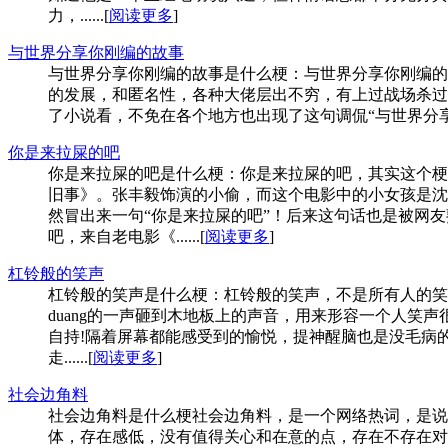
力，......[
阅读更多
]
与世界分享你刚编的故事
与世界分享你刚编的故事是什么梗：与世界分享你刚编的
的发展，和匿名性，各种大佬层出不穷，有上过战场杀过
了小说看，不免在各个地方也出现了这句调侃“与世界分享你刚编
你是来拉屎的吧
你是来拉屎的吧是什么梗：你是来拉屎的吧，其实这个梗
旧事》。张丰毅饰演的小偷，而这个电影中的小女孩是沈
然冒出来一句“你是来拉屎的吧”！后来这句话也是被网
吧，来自老电影《......[
阅读更多
]
杠铃般的笑声
杠铃般的笑声是什么梗：杠铃般的笑声，不是所有人的笑
duang的一声砸到木地板上的声音，用来形容一个人笑
自持!隔着屏幕都能感受到的愉悦，提神醒脑也是没毛病的。
走......[
阅读更多
]
社会边角料
社会边角料是什么梗社会边角料，是一个网络热词，是说
体，存在感低，没有值得关心和在意的点，存在不存在对