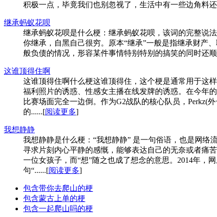
积极一点，毕竟我们也别忽视了，生活中有一些边角料还挺“香”
继承蚂蚁花呗
继承蚂蚁花呗是什么梗：继承蚂蚁花呗，该词的完整说法
你继承，自黑自己很穷。原本“继承”一般是指继承财产
般负债的情况，形容某件事情特别特别的搞笑的同时还顺带自黑
这谁顶得住啊
这谁顶得住啊什么梗这谁顶得住，这个梗是通常用于这样
福利照片的诱惑、性感女主播在线发牌的诱惑。在今年的英
比赛场面完全一边倒。作为G2战队的核心队员，Perkz
的......[
阅读更多
]
我想静静
我想静静是什么梗：“我想静静” 是一句俗语，也是网络
寻求片刻内心平静的感慨，能够表达自己的无奈或者痛苦
一位女孩子，而“想”随之也成了想念的意思。2014年
句“......[
阅读更多
]
包含带你去爬山的梗
包含蒙古上单的梗
包含一起爬山吗的梗