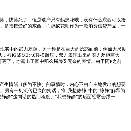
好笑，快笑死了，但是遗产只有蚂蚁花呗，没有什么东西可以给
来，是指接受好的东西，而蚂蚁花呗作为一款消费信贷产品，一
现实中的武力差距，另一种是在巨大的诱惑面前，例如大尺度
队，被IG战队3比0轻松碾压，双方表现出来的实力差距巨大，
全被打蔫了，才露出了图中那么屈辱又无奈的表情。由于阿P之前
令人产生情绪（多为不快）的事情时，内心不由自主地发出的想要
另有一则流传已久的笑话，将“我想静静”中的“静静”解释为
想静静”这句话的热门程度。“我想静静”的后面经常会跟一