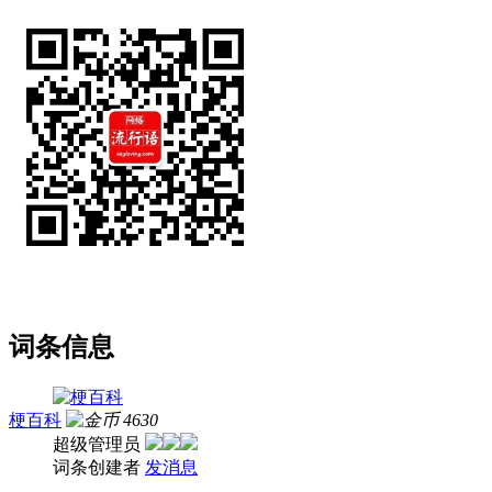
词条信息
梗百科
4630
超级管理员
词条创建者
发消息