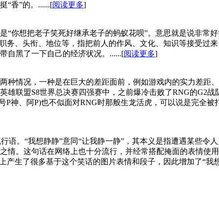
的。......[
阅读更多
]
是“你想把老子笑死好继承老子的蚂蚁花呗”。意思就是说非常
、职务、头衔、地位等，指把前人的作风、文化、知识等接受过
了一下自己的经济状况。......[
阅读更多
]
两种情况，一种是在巨大的差距面前，例如游戏内的实力差距、
雄联盟S8世界总决赛四强赛中，之前爆冷击败了RNG的G2战
(外号P神、阿P)也不似面对RNG时那般生龙活虎，可以说是完
流行语。“我想静静”意同“让我静一静”，其本义是指遭遇某些
之情。这句话在网络上也十分流行，并经常搭配掩面的表情使用。
，网上产生了很多基于这个笑话的图片表情和段子，因此增加了“我