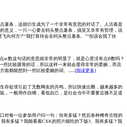
点薯条，这就衍生成为了一个非常有意思的对话了。人活着是
的意义，一只一心要去码头整点薯条，搞笑又非常有哲理，说
向何方?”“我打算待会去码头整点薯条。”“你误会我了伙
点ac数这句话的意思就非常的明显了，就是心里没有点B数吗？
用一些比较露骨的话，所以这样一来就会显得非常的委婉，而且
能想到一些比较委婉的词。......[
阅读更多
]
生存处境引起了无数网友的共鸣，所以快速出圈，越来越多的
鼠，一般用作自嘲，看低自己，是社会当中不重要且微不足道
口对每一位参加用户问一句：你有多猛？然后各种稀奇古怪的
、我有多猛？我能看着CXK的照片能吃的下饭3、我有多猛？我