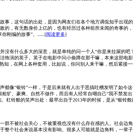
故事，这句话的出处，是因为网友们在各个地方调侃知乎出现的
敌的，有无数身价上亿的，也有经历过各种前所未闻的奇事的，
的故事”。......[
阅读更多
]
并没有什么多大的深意，就是单纯的问一个人“你是来拉屎的吧
洁饰演的英子。英子在电影中问小偷蹲在那干嘛，本来这部电影
友熟知，在网上各种套用，比如说，你问别人来干嘛，然后紧接一
声都像“银铃”一样，于是后来就有人出于恶搞吐槽发明了如今这
声很粗犷、豪爽、自然不做作，而后有人经常自嘲自己“我不禁发
杠铃般的笑声出处：最早出自于2013年的时候，是从“银铃般的
一群不被社会关心，不被重视也没有什么存在感的人。社会边角
于整个社会来说基本没有影响。很多人可能就是边角料，一辈子