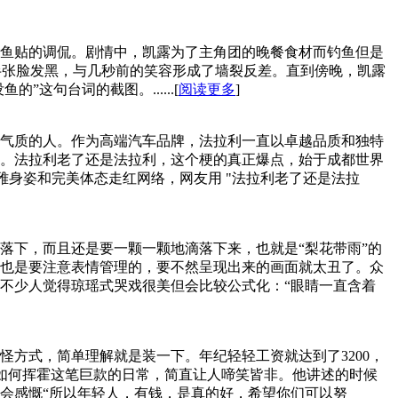
鱼贴的调侃。剧情中，凯露为了主角团的晚餐食材而钓鱼但是
半张脸发黑，与几秒前的笑容形成了墙裂反差。直到傍晚，凯露
句台词的截图。......[
阅读更多
]
气质的人。作为高端汽车品牌，法拉利一直以卓越品质和独特
。法拉利老了还是法拉利，这个梗的真正爆点，始于成都世界
优雅身姿和完美体态走红网络，网友用 "法拉利老了还是法拉
落下，而且还是要一颗一颗地滴落下来，也就是“梨花带雨”的
也是要注意表情管理的，要不然呈现出来的画面就太丑了。众
不少人觉得琼瑶式哭戏很美但会比较公式化：“眼睛一直含着
搞怪方式，简单理解就是装一下。年纪轻轻工资就达到了3200，
光，如何挥霍这笔巨款的日常，简直让人啼笑皆非。他讲述的时候
会感慨“所以年轻人，有钱，是真的好，希望你们可以努