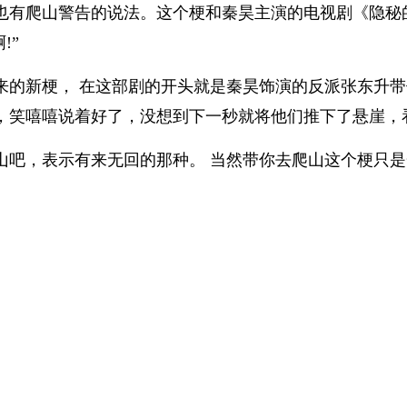
也有爬山警告的说法。这个梗和秦昊主演的电视剧《隐秘
!”
来的新梗， 在这部剧的开头就是秦昊饰演的反派张东升
，笑嘻嘻说着好了，
没想到下一秒就将他们推下了悬崖，
山吧，表示有来无回的那种。
当然
带你去爬山
这个梗只是