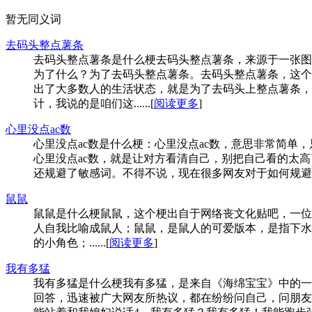
暂无同义词
去码头整点薯条
去码头整点薯条是什么梗去码头整点薯条，来源于一张图
为了什么？为了去码头整点薯条。去码头整点薯条，这个
出了大多数人的生活状态，就是为了去码头上整点薯条，也
计，我说的是咱们这......[
阅读更多
]
心里没点ac数
心里没点ac数是什么梗：心里没点ac数，意思非常简单
心里没点ac数，就是让对方看清自己，别把自己看的太
还规避了敏感词。不得不说，现在很多网友对于如何规避敏
鼠鼠
鼠鼠是什么梗鼠鼠，这个梗出自于网络丧文化贴吧，一位
人自我比喻成鼠人；鼠鼠，是鼠人的可爱版本，是指下水
的小角色；......[
阅读更多
]
我有多猛
我有多猛是什么梗我有多猛，是来自《海绵宝宝》中的一
回答，迅速被广大网友所热议，都在纷纷问自己，问朋友到