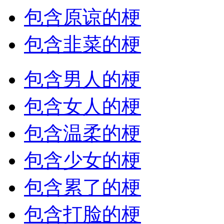
包含原谅的梗
包含韭菜的梗
包含男人的梗
包含女人的梗
包含温柔的梗
包含少女的梗
包含累了的梗
包含打脸的梗