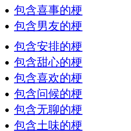
包含喜事的梗
包含男友的梗
包含安排的梗
包含甜心的梗
包含喜欢的梗
包含问候的梗
包含无聊的梗
包含土味的梗