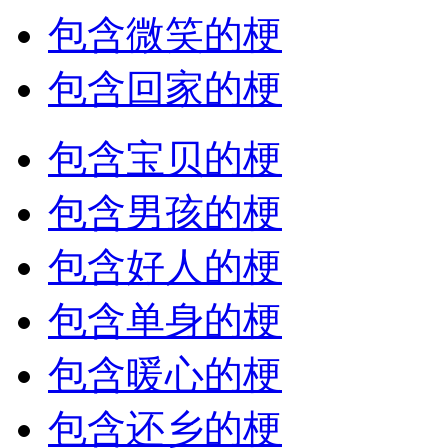
包含微笑的梗
包含回家的梗
包含宝贝的梗
包含男孩的梗
包含好人的梗
包含单身的梗
包含暖心的梗
包含还乡的梗