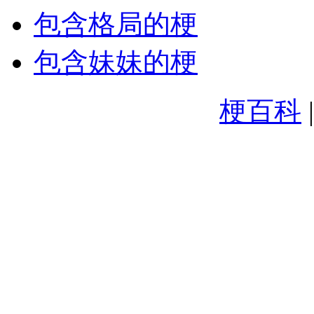
包含格局的梗
包含妹妹的梗
梗百科