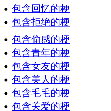
包含​回忆的梗
包含拒绝的梗
包含偷感的梗
包含青年的梗
包含女友的梗
包含美人的梗
包含毛毛的梗
包含关爱的梗