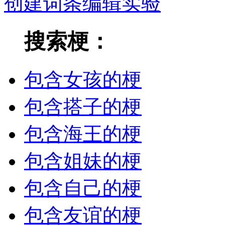
创建词条
编辑实验
搜索梗：
包含女孩的梗
包含搭子的梗
包含海王的梗
包含姐妹的梗
包含自己的梗
包含友谊的梗