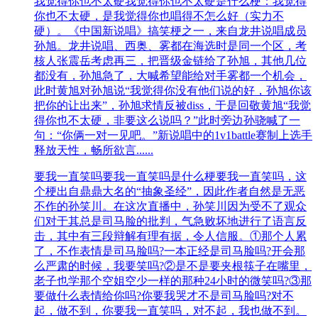
我觉得你也不太硬
我觉得你也不太硬是什么梗：我觉得
你也不太硬，是我觉得你也唱得不怎么好（实力不
硬）。《中国新说唱》搞笑梗之一，来自龙井说唱成员
孙旭。龙井说唱、西奥、雾都在海选时是同一个区，考
核人张震岳考虑再三，把晋级金链给了孙旭，其他几位
都没有，孙旭急了，大喊希望能给对手雾都一个机会，
此时黄旭对孙旭说“我觉得你没有他们说的好，孙旭你该
把你的让出来”，孙旭求情反被diss，于是回敬黄旭“我觉
得你也不太硬，非要这么说吗？”此时旁边孙骁喊了一
句：“你俩一对一见吧。”新说唱中的1v1battle赛制上选手
释放天性，畅所欲言......
要我一直笑吗
要我一直笑吗是什么梗要我一直笑吗，这
个梗出自鼎鼎大名的“抽象圣经”，因此作者自然是无恶
不作的孙笑川。在这次直播中，孙笑川因为受不了观众
们对于其总是司马脸的批判，气急败坏地进行了语言反
击，其中有三段辩解有理有据，令人信服。①那个人累
了，不作表情是司马脸吗?一本正经是司马脸吗?开会那
么严肃的时候，我要笑吗?②是不是要夹根筷子在嘴里，
老子也学那个空姐空少一样的那种24小时的微笑吗?③那
要做什么表情给你吗?你要我哭才不是司马脸吗?对不
起，做不到，你要我一直笑吗，对不起，我也做不到。