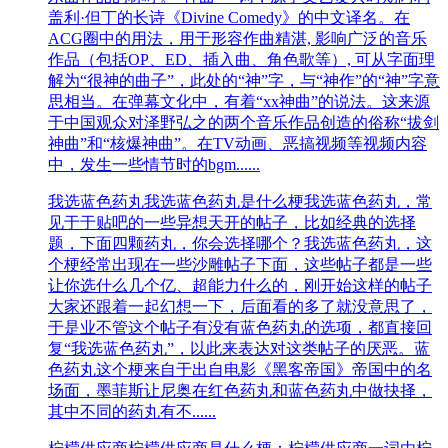
盖利·但丁的长诗《Divine Comedy》的中文译名。在
ACG圈中的用法，用于形容作曲精湛, 影响广泛的音乐
作品（包括OP、ED、插入曲、角色歌等）, 可从字面理
解为“很神的曲子”，此处的“神”字，与“神作”的“神”字意
思相当。在弹幕文化中，有着“xx神曲”的说法。这来源
于中国观众对泽野弘之的两个音乐作品创造的俗称“拔剑
神曲”和“核爆神曲”。在TV动画、恶搞视频等视频内容
中，发生一些情节时的bgm......
我选蓝色药丸
我选蓝色药丸是什么梗我选蓝色药丸，常
见于于贴吧的一些异想天开的帖子，比如经典的选择
题，下面四颗药丸，你会选择哪个？我选蓝色药丸，这
个梗经常出现在一些沙雕帖子下面，这些帖子都是一些
让你选什么几个亿、超能力什么的，刚开始这样的帖子
大家还跟着一起幻想一下，后面看的多了就没意思了，
于是业不管这个帖子有没有蓝色药丸的选项，都直接回
复“我选蓝色药丸”，以此来表达对这类帖子的厌恶。蓝
色药丸这个梗来自于出自‌‌‌‌‌‌‌‌电影《黑客帝国》帝国中的名
场面，墨菲斯让尼奥在红色药丸和蓝色药丸中做抉择，
其中不同的药丸有不......