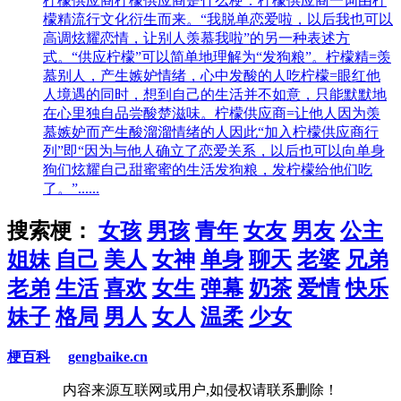
柠檬供应商
柠檬供应商是什么梗：柠檬供应商一词由柠
檬精流行文化衍生而来。“我脱单恋爱啦，以后我也可以
高调炫耀恋情，让别人羡慕我啦”的另一种表述方
式。“供应柠檬”可以简单地理解为“发狗粮”。柠檬精=羡
慕别人，产生嫉妒情绪，心中发酸的人吃柠檬=眼红他
人境遇的同时，想到自己的生活并不如意，只能默默地
在心里独自品尝酸楚滋味。柠檬供应商=让他人因为羡
慕嫉妒而产生酸溜溜情绪的人因此“加入柠檬供应商行
列”即“因为与他人确立了恋爱关系，以后也可以向单身
狗们炫耀自己甜蜜蜜的生活发狗粮，发柠檬给他们吃
了。”......
搜索梗：
女孩
男孩
青年
女友
男友
公主
姐妹
自己
美人
女神
单身
聊天
老婆
兄弟
老弟
生活
喜欢
女生
弹幕
奶茶
爱情
快乐
妹子
格局
男人
女人
温柔
少女
梗百科
gengbaike.cn
内容来源互联网或用户,如侵权请联系删除！