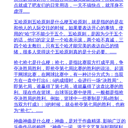
点就成了吧友们的日常用语，一天不搞快点，就浑身不
虚浮......
五哈原则
五哈原则是什么梗五哈原则，就是指的的是在
和他人的人际交往的时候，如果要表达开心的事情，使
用的“哈”字不能少于五个。五哈原则，是因为少于五个
的话，他们的定义是一个哈表示滚，两个哈不真诚，三
四个哈太敷衍，只有五个哈才能完美的表达自己的情
绪，很多人觉得这个五哈原则真的是十分必要。......
抢七
抢七是什么梗：抢七，是指比赛双方打成平局，争
夺决胜局胜利，即抢夺第七局比赛的胜利的说法。起源
于网球比赛，在网球比赛中，有一种计分方式为：当双
方在一盘中打出6：6的成绩时，会进行一场“决胜局”，
即第七局，谁赢得了第七局，谁就赢得了这盘比赛的胜
利。现在也在篮球、台球等比赛中使用，一般都是指抢
夺决胜局的胜利。例如，篮球中一些赛制是7局4胜制，
当双方打成3 ：3的时候，就会抢夺第七局的胜利，也称
为“抢七”。......
神曲
神曲是什么梗：神曲，是对于作曲精湛, 影响广泛的
乐曲作品的称呼。“神曲”一词，源于文艺复兴时期阿利