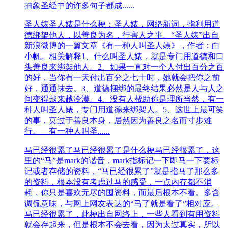
抽象圣经中的许多句子都成......
圣人婊
圣人婊是什么梗：圣人婊，网络新词，指利用道
德绑架他人，以善良为名，行害人之事。“圣人婊”出自
新浪微博的一篇文章《有一种人叫圣人婊》，作者：白
小帆。相关解释1、什么叫圣人婊，就是专门用道德和口
头善良来绑架他人。2、如果一直对一个人付出百分之百
的好，当你有一天付出百分之七十时，她就会把你之前
好，通通抹去。3、道德捆绑的最终结果必然是人与人之
间变得越来越冷漠。4、没有人帮助你是理所当然，有一
种人叫圣人婊，专门用道德来绑架人。5、这世上最可笑
的事，莫过于善良本身，居然因为善良之名而寸步难
行。—有一种人叫圣......
马已经很累了
马已经很累了是什么梗马已经很累了，这
里的“马”是mark的谐音，mark指标记一下即马一下要标
记或者存储的资料，“马已经很累了”就是指马了那么多
的资料，根本没有考虑过马的感受，一点内存都不消
耗，你只是喜欢无尽的囤资料，而最后根本不看。多含
调侃意味，与网上网友表达的“马了就是看了”相对应。
马已经很累了，此梗出自网络上，一些人看到有用资料
就会存起来，但是根本不会去看，因为太过真实，所以