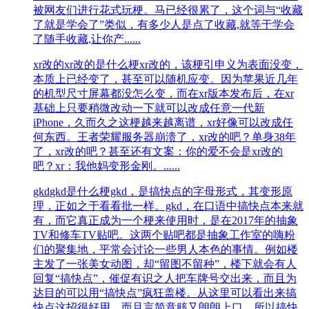
被网友们进行花式玩梗。马已经很累了，这个词与“收藏
了就是学会了”类似，有多少人是点了收藏,就等于学会
了随手收藏,让你产......
xr改的
xr改的是什么梗xr改的，该梗引申义为表面没变，
本质上已经变了，甚至可以随机应变。因为苹果近几年
的机型尺寸屏幕都没怎么变，而在xr版本发布后，在xr
基础上只要稍微改动一下就可以改成任意一代新
iPhone，久而久之这梗越来越离谱，xr好像可以改成任
何东西。王者荣耀服务器崩溃了，xr改的吧？单身38年
了，xr改的吧？甚至还有文案：你的爱不会是xr改的
吧？xr：我他妈变形金刚。......
gkd
gkd是什么梗gkd，是搞快点的字母形式，其变形原
理，正如之于看看批一样。gkd，在口语中搞快点本来就
有，而它真正成为一个梗来使用时，是在2017年的抽象
TV和修车TV贴吧。这两个贴吧都是抽象工作室的嗨粉
们的聚集地，平常会讨论一些男人本色的事情。例如楼
主发了一张美女动图，却“留图不留种”，楼下就会有人
回复“搞快点”，催促有识之人把车牌号交出来，而且为
达目的可以用“搞快点”疯狂盖楼。从这里可以看出来搞
快点这招很好用，而且言简意赅又朗朗上口，所以搞快