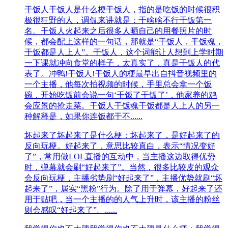
干饭人
干饭人是什么梗干饭人，指的是吃饭的时候很积
极很狂野的人，调侃来讲就是：干啥啥不行干饭第一
名。干饭人火起来之后很多人晒自己的用餐照片的时
候，都会配上这样的一句话，那就是“干饭人，干饭魂，
干饭都是人上人”。干饭人，这个词能让人想到上学时期
一下课就冲向食堂的样子，太真实了，真是干饭人的代
表了。冲鸭!干饭人!干饭人的梗最早出自抖音视频里的
一个主播，他每次拍视频的时候，手里总会拿一个饭
碗，开始吃饭前会说一句‘干饭了干饭了’，他家养的鸡
会应景的抢走菜。干饭人干饭魂干饭都是人上人的另一
种解释是，如果你连饭都干不......
坏起来了
坏起来了是什么梗：坏起来了，是好起来了的
反向玩梗。好起来了，意思比较直白，表示“情况变好
了”，常用做LOL直播的互动中，当主播这边取得优势
时，弹幕就会刷“好起来了”。当然，很多比较皮的观众
会反向玩梗，主播劣势刷“好起来了”，主播优势就刷“坏
起来了”，属实“黑粉”行为。除了用于弹幕，好起来了还
用于贴吧，当一个主播的的人气上升时，该主播的粉丝
则会感叹“好起来了”。......