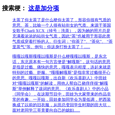
搜索梗：
这是加分项
太茶了
你太茶了是什么梗你太茶了，形容你很有气质的
意思。茶，比喻一个人很有站街女的气质。来源于英国
女歌手Charli XCX（绰号：洗茶），因为她的照片总是
充满着浓浓的站街女气质，因此“茶”也被用于形容此类
气质或穿着打扮的人。衍生词：“你茶了”、“茶化”、 “茶
里茶气”等。例句：你这身打扮太茶了！......
嘎嘎以嘎斯
嘎嘎以嘎斯是什么梗嘎嘎以嘎斯，是东北
话，东北原本有一句方言便是“解嘎斯”，这句话的意思
是指是过瘾、痛快的意思，嘎嘎表示程度，连起来就是
特别的过瘾、舒服。“嘎嘎解嘎斯”是指非常过瘾很开心
的意思。嘎嘎以嘎斯，出自新《欢乐喜剧人》中田娃
对“嘎嘎以嘎斯”的解读，用他人帮自己挠痒痒很“解嘎
斯”举例解释了该词的意思。《欢乐喜剧人》中的小品
《同学会》，在这期节目中，田娃为大家带来的作品非
常的有趣。一开始，田娃参加同学会为显低调，把西装
换成了以前的旧衣服，从田总变回学生时期的田大坑，
面对老同学三哥竟要向自己的媳妇......