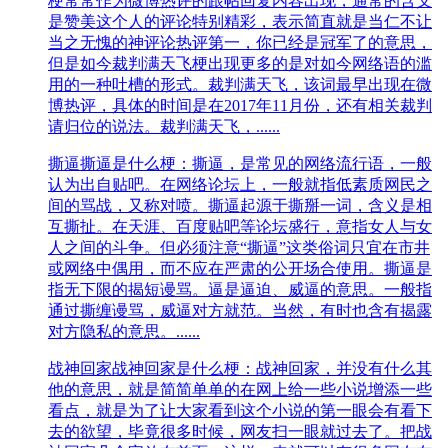
梗常常作为微博热评的跟帖回复内容出现，通常的含义
是赞美这个人的评论特别精彩，表示简直就是当仁不让
当之无愧的神评论热评第一，你已经是冠军了的意思，
但是如今裁判满天飞梗出现更多的是对如今网络语的滥
用的一种吐槽的形式。裁判满天飞，该词最早出现在微
博热评，具体的时间是在2017年11月份，还有相关裁判
请归位的说法。裁判满天飞，......
撕逼
撕逼是什么梗：撕逼，是常见的网络流行语，一般
认为出自贴吧。在网络论坛上，一般就指低素质网民之
间的骂战，又称对喷。撕逼起源于撕掰一词，含义是相
互撕扯。在天涯、百度贴吧等论坛盛行，意指女人与女
人之间的斗争。但必须注意“撕逼”这类俗词只宜在市井
或网络中偶用，而不应在严肃的公开场合使用。撕逼是
指无下限的揭短谩骂。逼是逼迫、威逼的意思。一般指
通过撕缠谩骂，威逼对方就范。当然，有时也含有揭露
对方隐私的意思。......
战神回家
战神回家是什么梗：战神回家，并没有什么其
他的意思，就是简简单单的在网上给一些小说增添一些
看点，就是为了让大家看到这个小说的第一眼会有看下
去的欲望，毕竟很多时候，网友扫一眼就过去了。把战