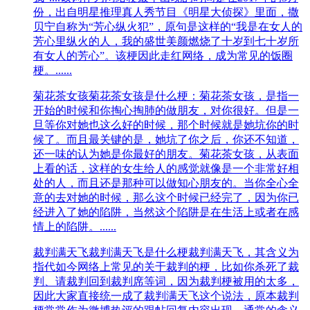
份，出自明星推理真人秀节目《明星大侦探》里面，撒
贝宁自称为“芳心纵火犯”，原句是这样的“我是在女人的
芳心里纵火的人，我的盛世美颜燃烧了十岁到七十岁所
有女人的芳心”。该梗因此走红网络，成为常见的饭圈
梗。......
菊花茶女孩
菊花茶女孩是什么梗：菊花茶女孩，是指一
开始的时候和你掏心掏肺的做朋友，对你很好。但是一
旦等你对她也这么好的时候，那个时候就是她坑你的时
候了。而且最关键的是，她坑了你之后，你还不知道，
还一味的认为她是你最好的朋友。菊花茶女孩，从表面
上看的话，这样的女生给人的感觉就像是一个非常好相
处的人，而且还是那种可以做知心朋友的。当你全心全
意的去对她的时候，那么这个时候已经完了，因为你已
经进入了她的陷阱，当然这个陷阱是在生活上或者在感
情上的陷阱。......
裁判满天飞
裁判满天飞是什么梗裁判满天飞，其含义为
指代如今网络上常见的关于裁判的梗，比如你杀死了裁
判、请裁判回到裁判席等词，因为裁判梗被用的太多，
因此大家直接统一成了裁判满天飞这个说法，原本裁判