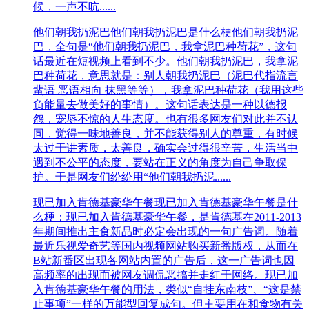
候，一声不吭......
他们朝我扔泥巴
他们朝我扔泥巴是什么梗他们朝我扔泥
巴，全句是“他们朝我扔泥巴，我拿泥巴种荷花”，这句
话最近在短视频上看到不少。他们朝我扔泥巴，我拿泥
巴种荷花，意思就是：别人朝我扔泥巴（泥巴代指流言
蜚语 恶语相向 抹黑等等），我拿泥巴种荷花（我用这些
负能量去做美好的事情）。这句话表达是一种以德报
怨，宠辱不惊的人生态度。也有很多网友们对此并不认
同，觉得一味地善良，并不能获得别人的尊重，有时候
太过于讲素质，太善良，确实会过得很辛苦，生活当中
遇到不公平的态度，要站在正义的角度为自己争取保
护。于是网友们纷纷用“他们朝我扔泥......
现已加入肯德基豪华午餐
现已加入肯德基豪华午餐是什
么梗：现已加入肯德基豪华午餐，是肯德基在2011-2013
年期间推出主食新品时必定会出现的一句广告词。随着
最近乐视爱奇艺等国内视频网站购买新番版权，从而在
B站新番区出现各网站内置的广告后，这一广告词也因
高频率的出现而被网友调侃恶搞并走红于网络。现已加
入肯德基豪华午餐的用法，类似“自挂东南枝”、“这是禁
止事项”一样的万能型回复成句。但主要用在和食物有关