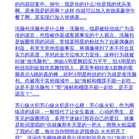
的内容回复中。例句：我是你的什么?你是我的优乐美
啊。原来我是奶茶啊？这样,你就可以加入肯德基豪华午
餐了啊。其实现已加入肯德基......
洗脑包
洗脑包是什么梗：洗脑包，指易被轻信或广为流
传的谣言，也指被伪装成客观事实的个人观点。洗脑包
是饭圈常用的词语，常指某明星的粉丝为了自家偶像的
利益，有意无意地歪曲事实，将偶像捧到了本不符合其
实力的高度，并对此全方位地大力宣传。这种行为就被
叫做“放洗脑包”。例如A明星舞蹈实力平平，但A明星的
粉丝却到处鼓吹其舞技惊人，甚至争相转发A尬舞的视
频表示A跳的真的棒，此时A明星粉丝的行为就是发洗脑
包。也被用于其他领域中，如“海鲜和榴莲不能一起吃，
这是不是洗脑包？”即“海鲜和榴莲不能一起吃，是不是
谣言？”......
芳心纵火犯
芳心纵火犯是什么梗：芳心纵火犯，作为网
络语的该词，一般指代了让女生着迷、心动的男生，是
常见的饭圈用语，多用于迷妹们形容自己的爱豆。就像
是歌词里唱的“你就像那冬天里的一把火，熊熊火焰温暖
了我的心窝，每次当你悄悄走进我身边 火光照亮了
我”....该词作为网络梗最早出现的时间是在2017年的3月