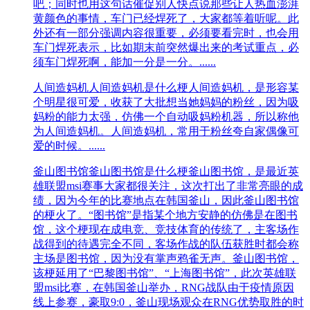
吧；同时也用这句话催促别人快点说那些让人热血澎湃
黄颜色的事情，车门已经焊死了，大家都等着听呢。此
外还有一部分强调内容很重要，必须要看完时，也会用
车门焊死表示，比如期末前突然爆出来的考试重点，必
须车门焊死啊，能加一分是一分。......
人间造妈机
人间造妈机是什么梗人间造妈机，是形容某
个明星很可爱，收获了大批想当她妈妈的粉丝，因为吸
妈粉的能力太强，仿佛一个自动吸妈粉机器，所以称他
为人间造妈机。人间造妈机，常用于粉丝夸自家偶像可
爱的时候。......
釜山图书馆
釜山图书馆是什么梗釜山图书馆，是最近英
雄联盟msi赛事大家都很关注，这次打出了非常亮眼的成
绩，因为今年的比赛地点在韩国釜山，因此釜山图书馆
的梗火了。“图书馆”是指某个地方安静的仿佛是在图书
馆，这个梗现在成电竞、竞技体育的传统了，主客场作
战得到的待遇完全不同，客场作战的队伍获胜时都会称
主场是图书馆，因为没有掌声鸦雀无声。釜山图书馆，
该梗延用了“巴黎图书馆”、“上海图书馆”，此次英雄联
盟msi比赛，在韩国釜山举办，RNG战队由于疫情原因
线上参赛，豪取9:0，釜山现场观众在RNG优势取胜的时