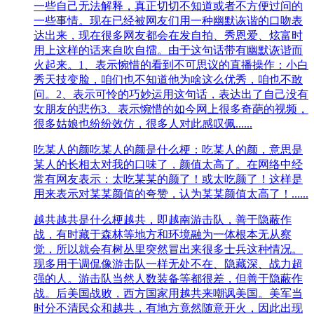
一些自己无法解释，真正切切不知道或者不方便过问的
一些事情。现在已经被网友们用一种幽默诙谐的口吻表
达出来，现在很多网友都会在发自拍、秀恩爱、炫富时
用上这样的话来自吹自擂。由于这句话带有幽默诙谐而
火起来。1、表示惋惜的看到不可思议的直播操作：小白
秀天技变脸，咱们也不知道他为啥这么优秀，咱也不敢
问。2、表示可怜的巧妙运用这句话，表达出了自己没有
女朋友的悲伤3、表示惋惜的如今网上很多奇葩的视频，
很多姑娘也纷纷效仿，很多人对此感叹佩......
吃某人的颜
吃某人的颜是什么梗：吃某人的颜，意思是
某人的长相太对我的口味了，颜值太高了。在网络中经
常有网友表示：太吃某某的颜了！或太吃颜了！这样是
用来表示对某某颜值的夸赞，认为某某颜值太高了！......
越共
越共是什么梗越共，即越南游击队，善于隐蔽作
战，有时藏于森林等地方和环境融为一体根本无从察
觉，所以就会有树丛里突然冒出来很多士兵这种情况。
现多用于调侃像游击队一样无处不在、隐藏深、战力超
强的人。游击队当然人数装备等都很差，但善于隐蔽作
战。后美国战败，西方国家用越共来嘲讽美国。美军当
时分不清民众和越共，有地方竟然随意开火，因此出现