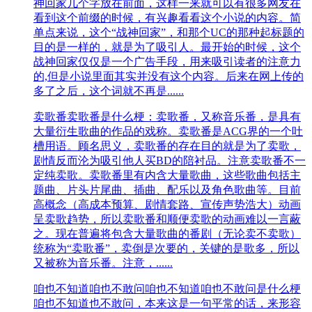
神回家几个字放在前面，这样一来就可以有很多网友在
看到这个前缀的时候，有兴趣看看这个小说的内容。简
单点来说，这个“战神回家”，和那个UC的那种起标题的
目的是一样的，就是为了吸引人。最开始的时候，这个
战神回家仅仅是一个广告手段，用来吸引读者的注意力
的,但是小说里面其实并没有这个内容。后来在网上传的
多了之后，这个词就不再是......
卖歌番
卖歌番是什么梗：卖歌番，又称音乐番，是具有
大量衍生歌曲的作品的戏称。卖歌番是ACG界的一个吐
槽用语。顾名思义，卖歌番的存在目的就是为了卖歌，
剧情反而沦为吸引他人买BD的陪衬品。注意卖歌番不一
定纯卖歌。卖歌番里有内含大量歌曲，这些歌曲包括主
题曲、片头片尾曲、插曲、配乐以及角色歌曲等。目前
高概念（高成本预算、剧情套路、宣传声势浩大）动画
呈卖歌趋势，所以卖歌番和顺便卖歌的动画难以一言蔽
之。现在普遍将包含大量歌曲的番剧（无论卖不卖歌）
统称为“卖歌番”，卖倒是次要的，关键的是歌多，所以
又被称为音乐番。注意，......
咱也不知道咱也不敢问
咱也不知道咱也不敢问是什么梗
咱也不知道也不敢问，本来这是一句平常的话，来形容