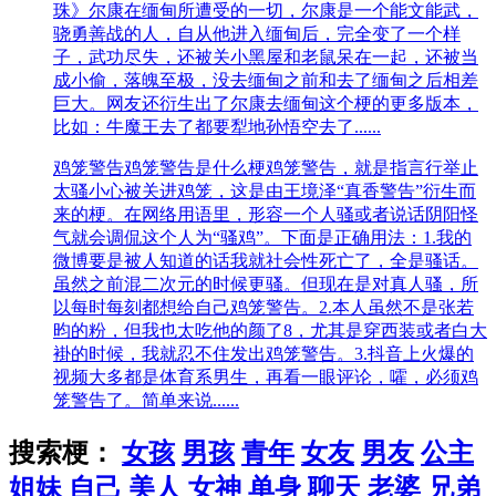
珠》尔康在缅甸所遭受的一切，尔康是一个能文能武，
骁勇善战的人，自从他进入缅甸后，完全变了一个样
子，武功尽失，还被关小黑屋和老鼠呆在一起，还被当
成小偷，落魄至极，没去缅甸之前和去了缅甸之后相差
巨大。网友还衍生出了尔康去缅甸这个梗的更多版本，
比如：牛魔王去了都要犁地孙悟空去了......
鸡笼警告
鸡笼警告是什么梗鸡笼警告，就是指言行举止
太骚小心被关进鸡笼，这是由王境泽“真香警告”衍生而
来的梗。在网络用语里，形容一个人骚或者说话阴阳怪
气就会调侃这个人为“骚鸡”。下面是正确用法：1.我的
微博要是被人知道的话我就社会性死亡了，全是骚话。
虽然之前混二次元的时候更骚。但现在是对真人骚，所
以每时每刻都想给自己鸡笼警告。2.本人虽然不是张若
昀的粉，但我也太吃他的颜了8，尤其是穿西装或者白大
褂的时候，我就忍不住发出鸡笼警告。3.抖音上火爆的
视频大多都是体育系男生，再看一眼评论，嚯，必须鸡
笼警告了。简单来说......
搜索梗：
女孩
男孩
青年
女友
男友
公主
姐妹
自己
美人
女神
单身
聊天
老婆
兄弟