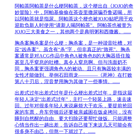
​阿帕茶
​阿帕茶是什么梗阿帕茶，这个梗出自《JOJO的奇
妙冒险》中，阿帕基偷偷在茶壶里撒尿骗乔鲁诺喝，所
以阿帕茶就是指尿。阿帕茶这个梗也被JOJO贴吧用于欢
迎欺负新人时使用“请新人喝阿帕茶”。阿帕茶也被誉为
JOJO三大美食之一，其他两个是典明粥和西撒酱。......
胸杀案
胸杀案是什么梗：胸杀案，是一种谐音吐槽，对
应“凶杀案”。虽含有“杀”字，但非真正的“致死”。胸杀
案通常是对ACG作品中角色A被角色B的大胸器捂住脸
甚至几乎窒息的吐槽。真令人窒息啊。但与洗面奶不
同，胸杀案更强调角色A的被动。且只有胸器较丰满的
女性才能做到。举例石田雨龙————《死神》在打败
第八十刃后，涅音梦用胸为其做了一些事情。......
出差式过年
出差式过年是什么梗出差式过年，是指这届
年轻人决定“出差式过年”，主打一个轻装上路，速去速
回。过年对很多年轻人来说麻烦大于欢乐，要提前抢回
家的车票，舟车劳顿后还要被亲戚困在饭桌拷问，没有
睡到自然醒的自由、要大扫除还要帮忙做饭。只能调整
心情当作出一趟出差，告诉自己接下来这几天可能会有
很多身不由己，但熬一下就过了。......