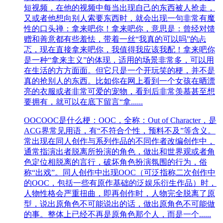
短视频，在他的视频中每当出现自己的东西被人抢走，
又或者他想向别人索要东西时，就会出现一句非常有魔
性的口头禅：拿来吧你！拿来吧你，意思是：曾经对馈
赠和善意都有些羞怯，带着一丝“我真的可以吗”的忐
忑，现在直接拿来吧你，我值得我应该我配！拿来吧你
是一种“拿来主义”的体现，适用的场景非常多，可以用
在生活的方方面面。但它只是一个开玩笑的梗，并不是
真的抢别人的东西。比如你在网上看到一个女孩在晒漂
亮的衣服或者非常可爱的宠物，看到后非常羡慕甚至想
要拥有，就可以在底下留言“拿......
OOC
OOC是什么梗：OOC，全称：Out of Character，是
ACG界常见用语，有“不符合个性，预料不及”等含义。
常出现在同人创作与系列作品的不同作者改编创作中，
通常指演出者脱离所扮演的角色，做出和世界观或者角
色定位相脱离的言行，破坏角色扮演氛围的行为，俗
称“出戏”。同人创作中出现OOC（可泛指称二次创作中
的OOC，包括一些有原作基础的泛娱乐衍生作品）时，
人物性格会严重扭曲，即再创作时，人物完全脱离了原
型，说出原角色不可能说出的话，做出原角色不可能做
的事。整体上已经不再是原角色那个人，而是一个......