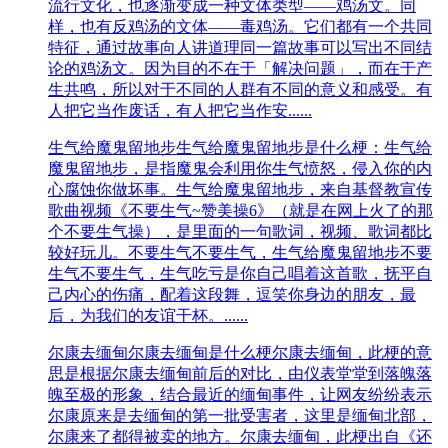
流行文化，也逐渐变成一种文体类型——鸡汤文。同
样，也有反鸡汤的文体——毒鸡汤。它们都有一个共同
特征，通过故事向人讲道理同一篇故事可以写出不同结
论的鸡汤文。因为目的不在于「解决问题」，而在于产
生共鸣，所以对于不同的人群有不同的意义和感受。有
人把它当作废话，有人把它当作安......
生气给魔鬼留地步
生气给魔鬼留地步是什么梗：生气给
魔鬼留地步，是指魔鬼会利用你生气愤怒，侵入你的内
心腐蚀你做坏事。生气给魔鬼留地步，来自基督教宣传
歌曲视频《不要生气~赞美操6》（就是在网上火了的那
个不要生气操），是里面的一句歌词，视频、歌词都比
较好玩儿。不要生气不要生气，生气给魔鬼留地步不要
生气不要生气，生气吃亏是你自己唱着这首歌，抚平自
己内心的伤痛，配着这段舞，逗笑你身边的朋友，最
后，为我们的友谊干杯。......
尔康去缅甸
尔康去缅甸是什么梗尔康去缅甸，此梗的意
思是根据尔康去缅甸前后的对比，由仪表堂堂到落魄落
魄至极的形象，结合最近的缅甸事件，让网友纷纷表示
尔康原来是去缅甸的第一批受害者，这里是缅甸北部，
尔康来了都得被卖的地方。尔康去缅甸，此梗出自《还