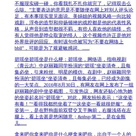
不服现实碰一碰，你看我扎不扎你就完了，记得双击么
么哒。”主要表达的意思是不要随便在网上对别人评头论
足，有本事现实里见面说。美娟姐的视频风格一向比较
戏剧，浮夸的造型和抑扬顿挫的戏腔都是他的代表性风
格，从声音到造型都很不羁，有些人喜欢他的搞怪，也
有人觉得他是哗众取宠的怪人，这个视频也许正是他对
外界批评的回应。有时该句也被写为“不要在网络上
bbll”，可能是为了规避敏感词。......
碧瑶坐
碧瑶坐是什么梗：碧瑶坐，网络语，指电视剧
《青云志》中赵丽颖同学扮演的“碧瑶”坐姿清奇，且每
集必坐，引来粉丝、明星的模仿。在剧中，赵丽颖同学
扮演的“碧瑶坐”坐姿清奇，且每集必坐，已经成为剧集
的一大笑点。2016年8月30日，有网友在网上发布了一组
赵丽颖的剧中坐姿截图 ，引发热议，网友还贴心地为她
的坐姿起名叫“碧瑶坐”。对此，网友纷纷表示：“这坐姿
有毒！”“看得我都想坐着了”“这坐姿一看就很舒服”。坐
姿第一，是在野狗面前双臂交叉于胸前，右腿浅搭在左
腿上，看上去甚是悠闲随意；&nbsp;第二，是在金瓶
儿......
拿来吧你
拿来吧你是什么梗拿来吧你，出自于一个人的