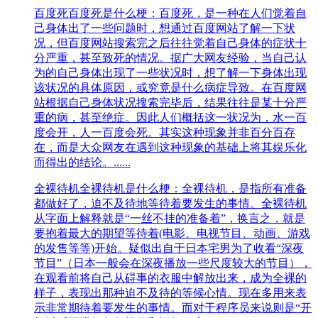
百度死
百度死是什么梗：百度死，是一种在人们觉着自
己身体出了一些问题时，想通过百度网站了解一下状
况，但百度网站搜索完之后往往觉着自己身体的症状十
分严重，甚至致死的情况。据广大网友经验，当自己认
为的自己身体出现了一些状况时，想了解一下身体出现
该状况的具体原因，或究竟是什么病症导致。在百度网
站根据自己身体状况搜索完毕后，结果往往是某十分严
重的病，甚至绝症。因此人们概括这一状况为，水一百
度会开，人一百度会死。其实这种现象并非百分百存
在，而是大众网友在遇到这种现象的基础上将其娱乐化
而得出的结论。......
全裸待机
全裸待机是什么梗：全裸待机，是指所有准备
都做好了，迫不及待地等待着要发生的事情。全裸待机
从字面上解释就是“一丝不挂的准备着”，换言之，就是
要抱着最大的期望等待着(电影、电视节目、动画、游戏
的发售等等)开始。疑似出自于日本宅男为了收看“深夜
节目”（日本一般会在深夜播放一些尺度较大的节目），
在观看前将自己从碍事的衣服中解放出来，成为全裸的
样子，表现出那种迫不及待的等候心情。现在多用来表
示非常期待着要发生的事情。而对于程序员来说则是“开