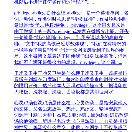
机以后不进行任何操作和运行程序”......
privilege
privilege是什么梗privilege，是一个英语单词，名
词、动词，作名词时意思是“特权;优待”，作及物动词时
意思是“给予…特权;特免”。privilege，这个词火起来是
由于微博上的一段“privilege”式发言在微博火出圈。开头
一句就是:“既然提到privilege，那我来说说我的高傲在
哪。”文中“我的高傲已经尽数体现”、“我们在有特权的
环境学会了善良”等句子让一众网友感受到了世界的参
差。这个微博文章表达了即使我们出身优越高傲，但是
我们不自满还是很努力的思想。privilege，这个词......
干净又卫生
干净又卫生是什么梗干净又卫生，该梗是抖
音博主刘墉在印‌‌‌‌‌‌‌‌‌度游‌‌‌‌‌‌‌‌‌玩，每次吃印‌‌‌‌‌‌‌‌‌度美食的‌‌‌‌‌‌‌‌‌时候对食物
的惯用评价。然后他本人还喝过印度恒河水，据说印度
人吃饭、洗衣服、洗澡、丢垃圾都是共用恒河水.........
心灵鸡汤
心灵鸡汤是什么梗：心灵鸡汤，是指安慰他人
的文体。又名励志故事、鸡汁、鸡汤文、精神安慰剂。
词源于【励志大师】杰克.坎菲尔德，因为想到奶奶熬鸡
汤给他治病，所以书名取为《心灵鸡汤》。心灵是指精
神世界。鸡汤没什么意义。此后，在网络上不仅形成了