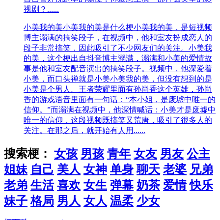
视剧？......
小美我的美
小美我的美是什么梗小美我的美，是短视频
博主溺满的搞笑段子，在视频中，他和室友扮成恋人的
段子非常搞笑，因此吸引了不少网友们的关注。小美我
的美，这个梗出自抖音博主溺满，溺满和小美的爱情故
事是他和室友配音演出的搞笑段子。视频中，他深爱着
小美，而口头禅就是小美小美我的美，但没有想到的是
小美是个男人。王者荣耀里面有孙尚香这个英雄，孙尚
香的游戏语音里面有一句话：“本小姐，是废墟中唯一的
信仰。”而溺满在视频中，他深情喊话：小美才是废墟中
唯一的信仰，这段视频既搞笑又荒唐，吸引了很多人的
关注。在那之后，就开始有人用......
搜索梗：
女孩
男孩
青年
女友
男友
公主
姐妹
自己
美人
女神
单身
聊天
老婆
兄弟
老弟
生活
喜欢
女生
弹幕
奶茶
爱情
快乐
妹子
格局
男人
女人
温柔
少女