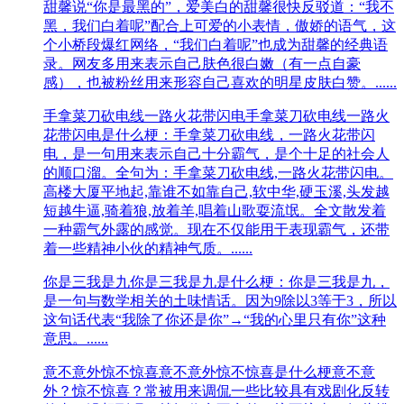
甜馨说“你是最黑的”，爱美白的甜馨很快反驳道：“我不
黑，我们白着呢”配合上可爱的小表情，傲娇的语气，这
个小桥段爆红网络，“我们白着呢”也成为甜馨的经典语
录。网友多用来表示自己肤色很白嫩（有一点自豪
感），也被粉丝用来形容自己喜欢的明星皮肤白赞。......
手拿菜刀砍电线一路火花带闪电
手拿菜刀砍电线一路火
花带闪电是什么梗：手拿菜刀砍电线，一路火花带闪
电，是一句用来表示自己十分霸气，是个十足的社会人
的顺口溜。全句为：手拿菜刀砍电线,一路火花带闪电。
高楼大厦平地起,靠谁不如靠自己,软中华,硬玉溪,头发越
短越牛逼,骑着狼,放着羊,唱着山歌耍流氓。全文散发着
一种霸气外露的感觉。现在不仅能用于表现霸气，还带
着一些精神小伙的精神气质。......
你是三我是九
你是三我是九是什么梗：你是三我是九，
是一句与数学相关的土味情话。因为9除以3等于3，所以
这句话代表“我除了你还是你”→“我的心里只有你”这种
意思。......
意不意外惊不惊喜
意不意外惊不惊喜是什么梗意不意
外？惊不惊喜？常被用来调侃一些比较具有戏剧化反转