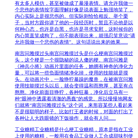
有太多人模仿，甚至被做成了暴漫表情。请允许我做一
个悲伤的表情按字面理解好像是说表面上勉强地笑了，
内心实际上是很悲伤的。但实际则恰恰相反。举个栗
子，当对方跟你讲了他的一段经历时，暂且不论他是以
何种心态，也许是自黑，也许是寻求安慰，这时候你的
内心简直笑成狗了，但不能表现出来，就强忍笑意说“请
允许我做一个悲伤的表情”。这句话说出来的效果......
南宫问雅摸过头
南宫问雅摸过头是什么梗南宫问雅摸过
头，这个梗是一个很隐秘的说人傻的梗。南宫问雅是
《神兵小将》动画片里面的任务，她拥有神奇的净化力
量，可以将一些负面情绪净化掉，使用的技能就是摸
头。在动画片中，一脸狰狞暴躁的魔兽，在被南宫问雅
使用技能摸过头以后，就会变得温和而憨厚，甚至有点
憨憨。净化前面目狰狞，各种狂暴，净化后立马有一
种“眼神中透露着清澈的愚蠢”的感觉。所以慢慢地网友
们就将“南宫问雅摸过头”这个词，来形容某些人看起来
不是很聪明的样子。比如打王者的时候，对面的打出了
各种让人大跌眼镜的下饭操作，就会有人问......
工业糖精
工业糖精是什么梗工业糖精，原本是指在工业
上使用的糖精，一般用在食品工业做人工合成甜味剂使