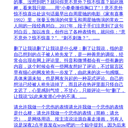
的事。没想到吧？就问你意不意外？惊不惊喜？如此挑
衅，看来我只能……用“小拳拳捶你胸口了”！意不意外
惊不惊喜出处这句话最早出自周星驰的电影《家有喜事
1992》里，张曼玉饰演的何里玉和周星驰饰演的常欢二
人间的一段经典对白。​2017年，段子手们注意到了这句
对白后，加以改良，创作出了各种表情包，就问你：“意
不意外？惊不惊喜？”、“刺不刺激？”。......
删了让我说
删了让我说是什么梗：删了让我说，指的是
自己想到的点子被人抢先发了，是一种善意的调侃，经
常会出现在网上评论里。抖音和微博都会有一些有趣的
内容，这个时候会有一些网友想好了评论，不过留言区
早有细心的网友抢先一步发了，由此来的这一句感慨。
具体来源未知，也是网友兴起的一种花式评论。自己的
想法已经被人抢先说掉了，而且还在热评里面只怪自己
太迟了，心里感到气愤，不甘心，只能评论一句“删了，
让我说”以此来发泄心中的不满。......
请允许我做一个悲伤的表情
请允许我做一个悲伤的表情
是什么梗：请允许我做一个悲伤的表情（简称：请允
悲），是网络用语。按主流说法源自暴走漫画，另有人
说是深夜2点半首发在wow吧的一个贴中提到，因为后来