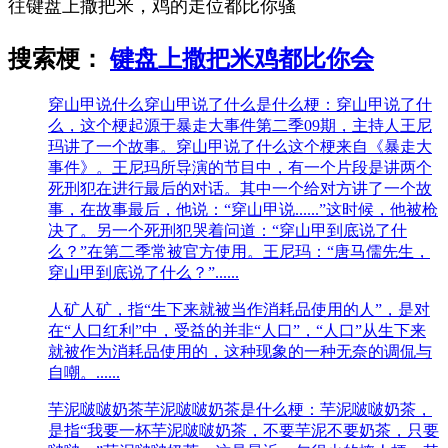
往键盘上撒把米，鸡的走位都比你骚
搜索梗：
键盘上撒把米鸡都比你会
穿山甲说什么
穿山甲说了什么是什么梗：穿山甲说了什
么，这个梗起源于暴走大事件第二季09期，主持人王尼
玛讲了一个故事。穿山甲说了什么这个梗来自《暴走大
事件》。王尼玛所导演的节目中，有一个片段是讲两个
死刑犯在进行最后的对话。其中一个给对方讲了一个故
事，在故事最后，他说：“穿山甲说......”这时候，他被枪
决了。另一个死刑犯哭着问道：“穿山甲到底说了什
么？”在第二季常被官方使用。王尼玛：“唐马儒先生，
穿山甲到底说了什么？”......
人矿
人矿，指“生下来就被当作消耗品使用的人”，是对
在“人口红利”中，受益的并非“人口”，“人口”从生下来
就被作为消耗品使用的，这种现象的一种无奈的调侃与
自嘲。......
芋泥啵啵奶茶
芋泥啵啵奶茶是什么梗：芋泥啵啵奶茶，
是指“我要一杯芋泥啵啵奶茶，不要芋泥不要奶茶，只要