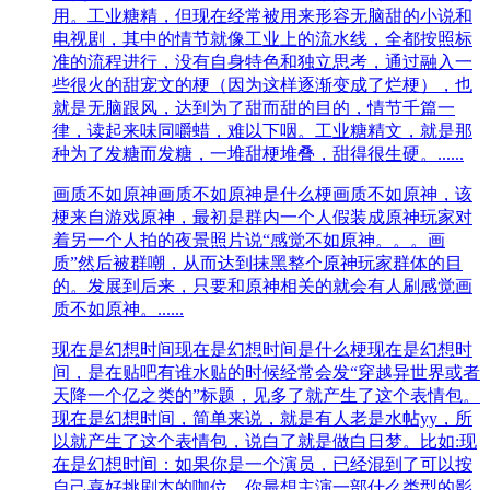
用。工业糖精，但现在经常被用来形容无脑甜的小说和
电视剧，其中的情节就像工业上的流水线，全都按照标
准的流程进行，没有自身特色和独立思考，通过融入一
些很火的甜宠文的梗（因为这样逐渐变成了烂梗），也
就是无脑跟风，达到为了甜而甜的目的，情节千篇一
律，读起来味同嚼蜡，难以下咽。工业糖精文，就是那
种为了发糖而发糖，一堆甜梗堆叠，甜得很生硬。......
画质不如原神
​画质不如原神是什么梗画质不如原神，该
梗来自游戏原神，最初是群内一个人假装成原神玩家对
着另一个人拍的夜景照片说“感觉不如原神。。。画
质”然后被群嘲，从而达到抹黑整个原神玩家群体的目
的。发展到后来，只要和原神相关的就会有人刷感觉画
质不如原神。......
现在是幻想时间
现在是幻想时间是什么梗现在是幻想时
间，是在贴吧有谁水贴的时候经常会发“穿越异世界或者
天降一个亿之类的”标题，见多了就产生了这个表情包。
现在是幻想时间，简单来说，就是有人老是水帖yy，所
以就产生了这个表情包，说白了就是做白日梦。比如:现
在是幻想时间：如果你是一个演员，已经混到了可以按
自己喜好挑剧本的咖位，你最想主演一部什么类型的影