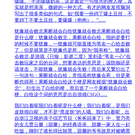
啵啵。”芋泥啵啵奶茶，这是最近一句很火的撩人梗，其
实就是想亲亲，撒娇的一种方式。有才的网友发挥脑洞
写出了很多类似的句式。如“我要一份鸡丁爆土豆丝，不
要鸡丁不要土豆丝，要爆爆（抱抱）。”......
犹豫就会败北果断就会白给
犹豫就会败北果断就会白给
是什么梗：犹豫就会败北，果断就会白给，指的是要打
的时候不要犹豫，一犹豫就可能直接为苇名一心给击败
了，但是就算是不犹豫也是死，因为“我有枪”。犹豫就
会败北,是游戏《只狼：影逝二度》里剑圣“苇名一心”在
击败玩家之后的台词，想要表达的意思是：该防御还是
该攻击，不能犹豫，犹豫就会失败！而后来又繁衍出了
一句连句：果断就会白给，意指虽然犹豫会死，但是果
断也得死！果断就会白给这个梗是网友根据“犹豫就会败
北”，衍生出了白给的梗，而后造了一个果断就会白给
梗。白给这个词的意思是出自游戏CSGO......
我们白着呢
我们白着呢是什么梗：我们白着呢，是我们
皮肤很白呢，才不是“黑皮肤”的人哦。我们白着呢，出
自浙江卫视的亲子综艺节目《爸爸回来了》中，贾乃亮
的女儿贾云馨（甜馨）的经典语录。甜馨一家人在一起
吃饭，聊到了谁长得比较黑，甜馨的爷爷故意对被晒黑