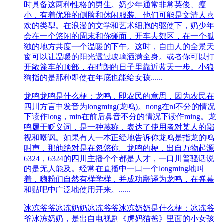
时具备这两种性格的男生。奶少年通常非常英俊、瘦
小，有着优雅的侧脸和休闲服装。他们可能是文清人喜
欢的类型。在浪漫的文学和艺术细胞的驱使下，奶少年
会在一个悠闲的周末和你碰面，开车去郊区，在一个孤
独的地方共度一个温暖的下午。这时，自由人的全景天
窗可以让温暖的阳光透过玻璃洒满全身。或者你可以打
开敞篷车的顶部，在晴朗的日子里靠近蓝天一步。小狼
狗指的是那种即使在年底也能给女孩......
龙鸣
龙鸣是什么梗：龙鸣，即农民的意思，因为农民在
四川方言中发音为longming(龙鸣)。nong在nl不分的情况
下读作long，min在前后鼻音不分的情况下读作ming。龙
鸣属于贬义词，是一种蔑称，表达了使用者对某人的鄙
视和嘲讽。​如果有人一本正经地告诉你龙鸣是指龙的鸣
叫声，那他绝对是在忽悠你。龙鸣的梗，出自万物起源
6324，6324的四川主播个个都是人才，一口川普骚话说
的是无人能及。经常在直播中一口一个longming地叫
着，嗨粉们自然有样学样，并成功翻译为龙鸣，在弹幕
和贴吧中广泛地使用开来。......
冰冻爷爷冰冻奶奶
冰冻爷爷冰冻奶奶是什么梗：冰冻爷
爷冰冻奶奶，是出自电视剧《虎妈猫爸》里面的小女孩