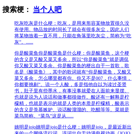
搜索梗：
当个人吧
吃灰
吃灰是什么梗：吃灰，是用来形容某物放置很久没
有使用。物品放的时间长了就会有很多灰尘，因此人们
将某物放着一直不用，只能在角落里吃灰尘，简称为“吃
灰”。......
你是酸菜鱼
你是酸菜鱼是什么梗：你是酸菜鱼，这个梗
的含义是又酸又菜又多余，所以“你是酸菜鱼”就是调侃
你又酸又菜又多余。你是酸菜鱼的梗出自于一首歌，歌
名是《酸菜鱼》，其中的歌词就有“你是酸菜鱼，又酸又
菜又多余，怎么哪里都有你。你又不是007，什么事情，
你都要挑剔”。说一个人酸，多是指他自以为读过圣贤
书，肚子里有些墨水，有事没事就爱在人面前来显摆。
也就是说为人说话和做事都很做作。酸还有一解释是柠
檬精，也就是表示的就是人类的本质是柠檬精，酸表示
的含义是羡慕嫉妒、说话酸溜溜的、吃醋等等。菜就是
菜鸟简称。“菜鸟”这是从......
姚明是jojo
姚明是jojo是什么梗：姚明是jojo，是最近新出
来的一个网络流行词，该词出自于动漫电视动画《JOJO