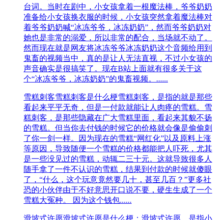
台词。当时在剧中，小女孩拿着一根魔法棒，爷爷奶奶
准备给小女孩换衣服的时候，小女孩突然拿着魔法棒对
着爷爷奶奶喊“冰冻爷爷，冰冻奶奶”，然而爷爷奶奶对
她也是非常的溺爱，所以非常的配合，当场就不动了。
然而现在就是网友将冰冻爷爷冰冻奶奶这个音频给用到
鬼畜的视频当中，真的是让人无法直视，不过小女孩的
声音确实是很搞笑了。现在B站上面就有很多关于这
个“冰冻爷爷，冰冻奶奶”的鬼畜视频。......
雪糕刺客
雪糕刺客是什么梗雪糕刺客，是指的就是那些
看起来平平无奇，但是一付款就能让人肉疼的雪糕。雪
糕刺客，是那些隐藏在广大雪糕里面，看起来其貌不扬
的雪糕。但当你去付钱的时候它的价格就会像是偷偷刺
了你一剑一样。因为现在的雪糕“网红化”以及原料上涨
等原因，导致随便一个雪糕的价格都能把人吓死，尤其
是一些没见过的雪糕，动辄二三十元。这就导致很多人
随手拿了一件不认识的雪糕，结果到付款的时候就傻眼
了，“什么，这个玩意竟然要几十，甚至几百？”更多社
恐的小伙伴由于不好意思开口说不要，硬生生成了一个
雪糕大冤种。 因为这个钱包......
滑坡式许愿
滑坡式许愿是什么梗：滑坡式许愿，是指小