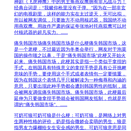
神剧《飞虎神鹰》中的男主角燕双鹰拥有非凡战斗力！
经典台词是：“我赌你枪里没有子弹。”因为在一部非玄
幻的电视剧里，这样的能力实在太过逆天，无可比拟，
所以被网友调侃，只要敌方不动用核武器，我国绝不动
用燕双鹰。用故作严肃的保证夸张地衬托燕双鹰可以对
付核武器的超凡实力。......
痛失韩国市场
痛失韩国市场是什么梗痛失韩国市场，这
是一个老梗，不过最近因为冬奥会举行，网友对于泡菜
国的操作嗤之以鼻，于是“痛失韩国市场”此梗又开始火
起来。痛失韩国市场，此梗其实是指一个类似于拿捏的
手式，在韩国具有特殊意义的拿捏手势是具有公开挑衅
意味的手势，要使用这个手式或者表情包一定要慎重，
因为在韩国这个表情几乎只被解读为一种侮辱和内涵的
意思，只要出现此种手势都会遭到韩国男性的抵制，就
会被网友调侃痛失韩国市场。痛失韩国市场，此梗最后
延伸为只要做拿捏手势就会被韩国网友抵制，也就是所
谓的“痛失韩国市场”。......
可奶可狼
可奶可狼是什么梗：可奶可狼，是网络上对男
生两种性格的评价，奶是指会撒娇会卖萌的男生，狼是
指男友力爆棚给女生安全感的男生。可奶可狼意思是同