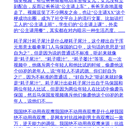
搞笑视频：有位爸爸骑着电动车去接女儿，女儿没有立
刻配合，反而让爸爸说“公主请上车”，爸爸无奈地直接
走了。视频逗笑了不少网友之余，也让“公主请XX”这个
梗成功出圈，成为了社交平台上的流行文案。比如说打
工人的“公主请上班”，学生们的“公主请上课”，外卖
的“公主请用餐”，其实都在对内暗示一种生活态度。......
耗子尾汁
耗子尾汁是什么梗耗子尾汁，这个梗出自于浑
元形意太极拳掌门人马保国的口中，这句话的意思是“好
自为之”，但是因为说的普通话不标准，听起来就像
是“耗子尾汁”、“耗子喂汁”、“耗子萎汁”等等。在一次
视频中，他痛斥两个年轻人和他比试的时候，偷袭他这
个69岁的老年人，说“年轻人不讲武德、你们好自为
之!”，因为不标准的普通话， “好自为之”听起来就好像
是“耗子尾汁”。耗子尾汁出处耗子尾汁出自于马保国和
两位年轻人比试，但是因为两位年轻人在比试中偷袭马
保国，然后马保国发视频痛斥他们偷袭他这个69岁的老
年人，说他们不......
我国绝不动用燕双鹰
我国绝不动用燕双鹰是什么梗我国
绝不动用燕双鹰，是网友对抗战神剧男主燕双鹰以一敌
万，逆天能力的调侃。我国绝不动用燕双鹰来源：抗战