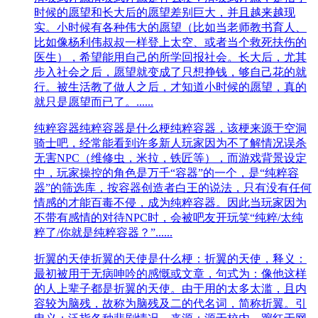
时候的愿望和长大后的愿望差别巨大，并且越来越现
实。小时候有各种伟大的愿望（比如当老师教书育人、
比如像杨利伟叔叔一样登上太空、或者当个救死扶伤的
医生），希望能用自己的所学回报社会。长大后，尤其
步入社会之后，愿望就变成了只想挣钱，够自己花的就
行。被生活教了做人之后，才知道小时候的愿望，真的
就只是愿望而已了。......
纯粹容器
纯粹容器是什么梗纯粹容器，该梗来源于空洞
骑士吧，经常能看到许多新人玩家因为不了解情况误杀
无害NPC（维修虫，米拉，铁匠等），而游戏背景设定
中，玩家操控的‌‌‌‌‌‌‌‌‌‌‌‌‌‌角色是万千“容器”的一个，是“纯粹容
器”的筛选库，按容器创造者白王的说法，只有没有任何
情感的才能百毒不侵，成为纯粹容器。因此当玩家因为
不带有感情的对待NPC时，会被吧友开玩笑“纯粹/太纯
粹了/你就是纯粹容器？”......
折翼的天使
折翼的天使是什么梗：折翼的天使，释义：
最初被用于无病呻吟的感慨或文章，句式为：像他这样
的人上辈子都是折翼的天使。由于用的太多太滥，且内
容较为脑残，故称为脑残及二的代名词，简称折翼。引