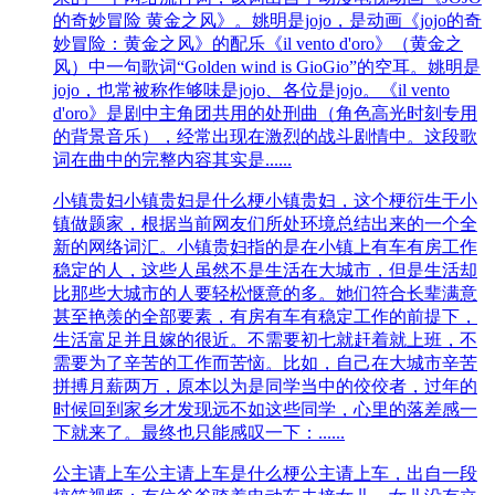
的奇妙冒险 黄金之风》。姚明是jojo，是动画《jojo的奇
妙冒险：黄金之风》的配乐《il vento d'oro》（黄金之
风）中一句歌词“Golden wind is GioGio”的空耳。姚明是
jojo，也常被称作够味是jojo、各位是jojo。《il vento
d'oro》是剧中主角团共用的处刑曲（角色高光时刻专用
的背景音乐），经常出现在激烈的战斗剧情中。这段歌
词在曲中的完整内容其实是......
小镇贵妇
小镇贵妇是什么梗小镇贵妇，这个梗衍生于小
镇做题家，根据当前网友们所处环境总结出来的一个全
新的网络词汇。小镇贵妇指的是在小镇上有车有房工作
稳定的人，这些人虽然不是生活在大城市，但是生活却
比那些大城市的人要轻松惬意的多。她们符合长辈满意
甚至艳羡的全部要素，有房有车有稳定工作的前提下，
生活富足并且嫁的很近。不需要初七就赶着就上班，不
需要为了辛苦的工作而苦恼。比如，自己在大城市辛苦
拼搏月薪两万，原本以为是同学当中的佼佼者，过年的
时候回到家乡才发现远不如这些同学，心里的落差感一
下就来了。最终也只能感叹一下：......
公主请上车
公主请上车是什么梗公主请上车，出自一段