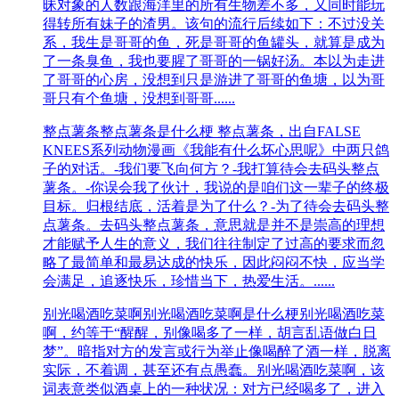
昧对象的人数跟海洋里的所有生物差不多，又同时能玩
得转所有妹子的渣男。该句的流行后续如下：不过没关
系，我生是哥哥的鱼，死是哥哥的鱼罐头，就算是成为
了一条臭鱼，我也要腥了哥哥的一锅好汤。本以为走进
了哥哥的心房，没想到只是游进了哥哥的鱼塘，以为哥
哥只有个鱼塘，没想到哥哥......
整点薯条
整点薯条是什么梗 整点薯条，出自FALSE
KNEES系列动物漫画《我能有什么坏心思呢》中两只鸽
子的对话。-我们要飞向何方？​-我打算待会去码头整点
薯条。-你误会我了伙计，我说的是咱们这一辈子的终极
目标。归根结底，活着是为了什么？-为了待会去码头整
点薯条。去码头整点薯条，意思就是并不是崇高的理想
才能赋予人生的意义，我们往往制定了过高的要求而忽
略了最简单和最易达成的快乐，因此闷闷不快，应当学
会满足，追逐快乐，珍惜当下，热爱生活。......
别光喝酒吃菜啊
别光喝酒吃菜啊是什么梗别光喝酒吃菜
啊，约等于“醒醒，别像喝多了一样，胡言乱语做白日
梦”。暗指对方的发言或行为举止像喝醉了酒一样，脱离
实际，不着调，甚至还有点愚蠢。别光喝酒吃菜啊，该
词表意类似酒桌上的一种状况：对方已经喝多了，进入