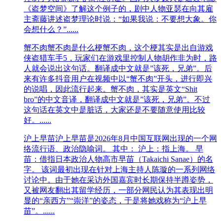
《盗梦空间》了解这个例子的，剧中人物亚瑟在向其雇
主斋藤讲述盗梦理论时说：“如果我说：不要想大象。你
会想什么？”......
蟹不肉
蟹不肉是什么梗蟹不肉，这个梗其实是出自游戏
侠盗猎车手5，玩家们在游戏里控制人物胡作非为时，路
人就会说出这句话。翻译成中文就是”该死，兄弟”。后
来有许多抖音用户在视频中以“蟹不肉”开头，进行即兴
的说唱，因此流行起来。蟹不肉，其实是英文“Shit
bro”的中文音译，翻译成中文就是”该死，兄弟”。不过
这句话在英文中是脏话，大家还是不要随意使用比较
好。......
沪上早苗
沪上早苗是2026年8月中国互联网出现的一个网
络流行语、政治隐喻词。 其中： 沪上：指上海。 早
苗：借指日本政治人物高市早苗（Takaichi Sanae）的名
字。 该词最初出现在针对上海主持人陈璇的一系列网络
讨论中。由于她在采访外国嘉宾时长期保持半蹲姿势，
又被网友翻出其留学经历，一部分网民认为其表现出明
显的“亲西方”“崇洋”的姿态，于是将她戏称为“沪上早
苗”。......