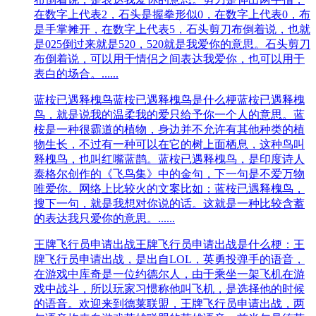
在数字上代表2，石头是握拳形似0，在数字上代表0，布
是手掌摊开，在数字上代表5，石头剪刀布倒着说，也就
是025倒过来就是520，520就是我爱你的意思。石头剪刀
布倒着说，可以用于情侣之间表达我爱你，也可以用于
表白的场合。......
蓝桉已遇释槐鸟
蓝桉已遇释槐鸟是什么梗蓝桉已遇释槐
鸟，就是说我的温柔我的爱只给予你一个人的意思。蓝
桉是一种很霸道的植物，身边并不允许有其他种类的植
物生长，不过有一种可以在它的树上面栖息，这种鸟叫
释槐鸟，也叫红嘴蓝鹊。蓝桉已遇释槐鸟，是印度诗人
泰格尔创作的《飞鸟集》中的金句，下一句是不爱万物
唯爱你。网络上比较火的文案比如：蓝桉已遇释槐鸟，
搜下一句，就是我想对你说的话。这就是一种比较含蓄
的表达我只爱你的意思。......
王牌飞行员申请出战
王牌飞行员申请出战是什么梗：王
牌飞行员申请出战，是出自LOL，英勇投弹手的语音，
在游戏中库奇是一位约德尔人，由于乘坐一架飞机在游
戏中战斗，所以玩家习惯称他叫飞机，是选择他的时候
的语音。欢迎来到德莱联盟，王牌飞行员申请出战，两