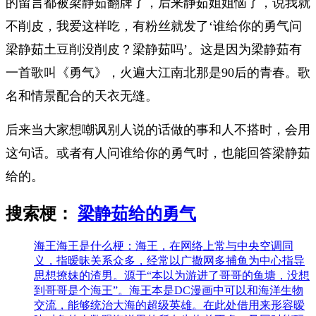
的留言都被梁静茹翻牌了，后来静茹姐姐恼了，说我就
不削皮，我爱这样吃，有粉丝就发了‘谁给你的勇气问
梁静茹土豆削没削皮？梁静茹吗’。这是因为梁静茹有
一首歌叫《勇气》，火遍大江南北那是90后的青春。歌
名和情景配合的天衣无缝。
后来当大家想嘲讽别人说的话做的事和人不搭时，会用
这句话。或者有人问谁给你的勇气时，也能回答梁静茹
给的。
搜索梗：
梁静茹给的勇气
海王
海王是什么梗：海王，在网络上常与中央空调同
义，指暧昧关系众多，经常以广撒网多捕鱼为中心指导
思想撩妹的渣男。源于“本以为游进了哥哥的鱼塘，没想
到哥哥是个海王”。海王本是DC漫画中可以和海洋生物
交流，能够统治大海的超级英雄。在此处借用来形容暧