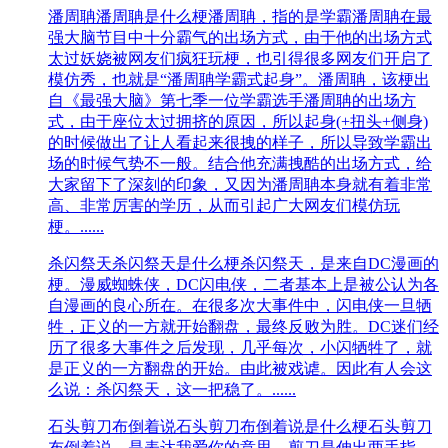
潘周聃
潘周聃是什么梗潘周聃，指的是学霸潘周聃在最
强大脑节目中十分霸气的出场方式，由于他的出场方式
太过妖娆被网友们疯狂玩梗，也引得很多网友们开启了
模仿秀，也就是“潘周聃学霸式起身”。潘周聃，该梗出
自《最强大脑》第七季一位学霸选手潘周聃的出场方
式，由于座位太过拥挤的原因，所以起身(+扭头+侧身)
的时候做出了让人看起来很拽的样子，所以导致学霸出
场的时候气势不一般。结合他充满拽酷的出场方式，给
大家留下了深刻的印象，又因为潘周聃本身就有着非常
高、非常厉害的学历，从而引起广大网友们模仿玩
梗。......
杀闪祭天
杀闪祭天是什么梗杀闪祭天，是来自DC漫画的
梗。漫威蜘蛛侠，DC闪电侠，二者基本上是被公认为各
自漫画的良心所在。在很多次大事件中，闪电侠一旦牺
牲，正义的一方就开始翻盘，最终反败为胜。DC迷们经
历了很多大事件之后发现，几乎每次，小闪牺牲了，就
是正义的一方翻盘的开始。由此被戏谑。因此有人会这
么说：杀闪祭天，这一把稳了。......
石头剪刀布倒着说
石头剪刀布倒着说是什么梗石头剪刀
布倒着说，是表达我爱你的意思。剪刀是伸出两手指，