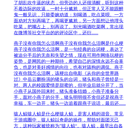
了胡乱吹牛逼的状态，但旁边的人还很清醒，听到这种
不着边际的吹逼，一时十分尴尬，但正常人又不能跟醉
鬼一般见识，只能委婉劝道：别喝酒，吃点菜呗。一方
面劝对方别再喝了，再喝更尴尬，另一方面想让他埋头
吃菜，把嘴占上，别再说了。别光喝酒吃菜啊，常出现
在微博等社交平台的的评论区中，还衍......
燕子没有你我怎么活啊
燕子没有你我怎么活啊是什么梗
燕子没有你我怎么活啊，是一句经典的台词梗，表达了
被迫分手后的无奈和失望之情，现在可用作网络玩梗的
姿势，是网民的一种期待，希望自己的深情永远不会辜
负，也是对美好感情的向往，也有对舔狗的调侃。燕子
没有你我怎么活啊，该梗出自电影《从你的全世界路
过》中岳云鹏扮演的猪头的台词，猪头和燕子曾经是一
对。两人的校园爱情是甜蜜的，但毕业后就分开了，当
小燕子从国外回来时，猪头准备结婚，小燕子准备分
手，面对小燕子的分手，猪头明明很不舍但还是祝燕子
幸福，车一边开，猪头一边追着跟燕子说话，最后还......
骇人鲸
骇人鲸是什么梗骇人鲸，是害人精的谐音。常见
于游戏圈中，骇人鲸以奇葩的操作，帮助对面团灭己
方，这种玩家被统称为”骇人鲸“。骇人鲸，最早出自各