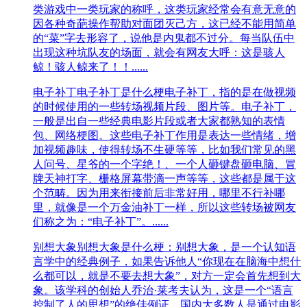
类游戏中一类玩家的称呼，这类玩家经常会有意无意的
因各种奇葩操作帮助对面团灭己方，这已经不能用简单
的“菜”字去形容了，说他是内鬼都不过分。每当队伍中
出现这种坑队友的场面，就会有网友大呼：这是骇人
鲸！骇人鲸来了！！......
电子补丁
电子补丁是什么梗电子补丁，指的是在做视频
的时候使用的一些转场视频片段、图片等。电子补丁，
一般是出自一些经典电影片段或者大家都熟知的表情
包、网络梗图。这些电子补丁作用是表达一些情绪，增
加视频趣味，使得转场不生硬等等，比如我们常见的黑
人问号、星爷的一个字绝！、一个人砸键盘砸电脑、冒
牌天神打字、栅格屏幕带滴一声等等，这些都是属于这
个范畴。因为用来衔接前后非常好用，哪里不行补哪
里，就像是一个万金油补丁一样，所以这些转场被网友
们称之为：“电子补丁”。......
别想大象
别想大象是什么梗：别想大象，是一个认知语
言学中的经典例子，如果告诉他人“你现在在脑海中想什
么都可以，就是不要去想大象”，对方一定会首先想到大
象。该学科的创始人乔治·莱考夫认为，这是一个“语言
控制了人的思想”的绝佳例证。国内大多数人是通过电影