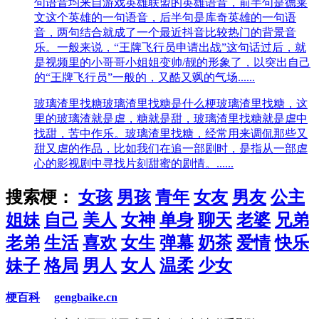
句语音均来自游戏英雄联盟的英雄语音，前半句是德莱
文这个英雄的一句语音，后半句是库奇英雄的一句语
音，两句结合就成了一个最近抖音比较热门的背景音
乐。一般来说，“王牌飞行员申请出战”这句话过后，就
是视频里的小哥哥小姐姐变帅/靓的形象了，以突出自己
的“王牌飞行员”一般的，又酷又飒的气场......
玻璃渣里找糖
玻璃渣里找糖是什么梗玻璃渣里找糖，这
里的玻璃渣就是虐，糖就是甜，玻璃渣里找糖就是虐中
找甜，苦中作乐。玻璃渣里找糖，经常用来调侃那些又
甜又虐的作品，比如我们在追一部剧时，是指从一部虐
心的影视剧中寻找片刻甜蜜的剧情。......
搜索梗：
女孩
男孩
青年
女友
男友
公主
姐妹
自己
美人
女神
单身
聊天
老婆
兄弟
老弟
生活
喜欢
女生
弹幕
奶茶
爱情
快乐
妹子
格局
男人
女人
温柔
少女
梗百科
gengbaike.cn