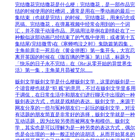
完结撒花
完结撒花是什么梗：完结撒花，是一部作品完
结的时候使用的吐槽词，通常是用在一季动画的最后一
集结束（也就是完结）的时候。完结撒花，用来纪念或
恶搞。完结撒花，在弹幕视频中经常会用到的一个词
汇，并不限于动漫作品。恶搞用法举例在剧情处在了一
种貌似这部动画已经结束了的气氛中使用：或者第十五
集结尾(完结撒雪)在《寒蝉鸣泣之时》鬼隐篇第四集，
主角前原圭一死后在《黄金拼图》第一集开头，大宫忍
离开英国的时候在《珈百璃的堕落》第11话，标题为
「快乐的日子永不完结」在《Re:从零开始的异世界生
活》第一集，主角菜月昴被艾尔......
贩剑文学
贩剑文学是什么梗贩剑文学，这里的贩剑是一
个谐音梗也就是“犯 贱”的意思，不过在贩剑文学里多用
于调侃，在日常生活中和朋友们进行聊天中出现的一种
贩剑表达方式，也就是戏精的表达。贩剑文学，来源于
网友分享的一些与冤种朋友们一起玩的贩剑文学，对没
有话题的朋友简直是非常好的选择，贩剑文学就是一种
互动话题，因为比较另类而被网友争相模仿。贩剑文
学，其实也是可以理解为是一种另类的表达方式，偶尔
也是会出现的一种一般正经的说胡话，从而开始莫名的