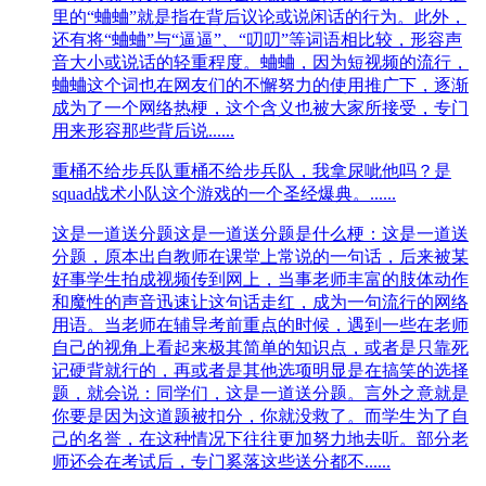
里的“蛐蛐”就是指在背后议论或说闲话的行为。此外，
还有将“蛐蛐”与“逼逼”、“叨叨”等词语相比较，形容声
音大小或说话的轻重程度。蛐蛐，因为短视频的流行，
蛐蛐这个词也在网友们的不懈努力的使用推广下，逐渐
成为了一个网络热梗，这个含义也被大家所接受，专门
用来形容那些背后说......
重桶不给步兵队
重桶不给步兵队，我拿尿呲他吗？是
squad战术小队这个游戏的一个圣经爆典。......
这是一道送分题
这是一道送分题是什么梗：这是一道送
分题，原本出自教师在课堂上常说的一句话，后来被某
好事学生拍成视频传到网上，当事老师丰富的肢体动作
和魔性的声音迅速让这句话走红，成为一句流行的网络
用语。当老师在辅导考前重点的时候，遇到一些在老师
自己的视角上看起来极其简单的知识点，或者是只靠死
记硬背就行的，再或者是其他选项明显是在搞笑的选择
题，就会说：同学们，这是一道送分题。言外之意就是
你要是因为这道题被扣分，你就没救了。而学生为了自
己的名誉，在这种情况下往往更加努力地去听。部分老
师还会在考试后，专门奚落这些送分都不......