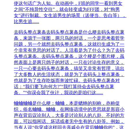
使这句话广为人知。在动画中，F班的同学一看到男女
之间“不纯异性交往”，就会转变成为FFF团，对“狗男
女”进行制裁。女生追男生的场景（送便当、告白等），
比男生追......
去码头整点薯条
去码头整点薯条是什么梗去码头整点薯
条，来源于一张图，两只鸟的对话，一个是思考着哲学
问题，另一个就想去码头整点薯条，这就衍生成为了一
个非常有意思的对话了。人活着是为了什么？为了去码
头整点薯条。去码头整点薯条，这个梗是个图片梗，虽
然表面上是两只鸽子的对话，一只在讨论生存的意义，
一只一心要去码头整点薯条，搞笑又非常有哲理，说出
了大多数人的生活状态，就是为了去码头上整点薯条，
也就是为了生存吃饭而奔波忙碌。去码头整点薯条对
话：“我们要飞向何方?”“我打算待会去码头整点薯
条。”“你误会我了伙计，我说的是咱们这......
蛐蛐
蛐蛐是什么梗：蛐蛐，本是蟋蟀的别称，亦称促
织，俗名蛐蛐。蛐蛐，在网络语境中的意思就是形容小
声在背后议论别人，大多是讨论别人的八卦、不好的方
面，可以指闲话、坏话或者无中生有的八卦等。例如，
当有人说“你穿成这样回去亲戚会在背后蛐蛐你的”，这