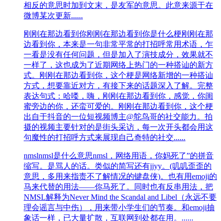
相反的意思时加到文末，是友军的意思。此意来源于在
微博某次更新......
刚刚在那边看到你
刚刚在那边看到你是什么梗刚刚在那
边看到你，本来是一句非常平常的打招呼常用术语，乍
一看是没有任何问题，但是加入了演技成分，效果就不
一样了，这也成为了近期网络上热门的一种搭讪的新方
式。刚刚在那边看到你，这个梗是网络新增的一种搭讪
方式，想要靠近对方，有接下来的话题深入了解。完整
表达句式：哈喽，嗨，刚刚在那边看到你，感觉，你闺
蜜旁边的你，还蛮可爱的。刚刚在那边看到你，这个梗
出自于抖音的一位短视频博主@鸵鸟哥的社交能力。拍
摄的视频主要针对的是街头采访，每一次开头都会用这
句魔性的打招呼方式来展现自己奇特的社交......
nmsl
nmsl是什么意思nmsl，网络用语，你妈死了”的拼音
缩写。是骂人的话。类似的简写还有jjyy。(叽叽歪歪的
意思，多用来指责不了解情况的键盘侠)。也有用emoji的
马来代替的用法——你马死了。同时也有反串用法，把
NMSL解释为Never Mind the Scandal and Libel（永远不要
理会谣言与中伤），用来带小学生们的节奏。和emoji抽
象话一样，已大量扩散，互联网到处都在用。......