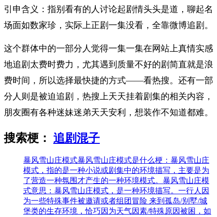
引申含义：指别看有的人讨论起剧情头头是道，聊起名
场面如数家珍，实际上正剧一集没看，全靠微博追剧。
这个群体中的一部分人觉得一集一集在网站上真情实感
地追剧太费时费力，尤其遇到质量不好的剧简直就是浪
费时间，所以选择最快捷的方式——看热搜。还有一部
分人则是被迫追剧，热搜上天天挂着剧集的相关内容，
朋友圈有各种迷妹迷弟天天安利，想装作不知道都难。
搜索梗：
追剧混子
暴风雪山庄模式
暴风雪山庄模式是什么梗：暴风雪山庄
模式，指的是一种小说或剧集中的环境描写，主要是为
了营造一种氛围才产生的一种环境模式。暴风雪山庄模
式意思：暴风雪山庄模式，是一种环境描写。一行人因
为一些特殊事件被邀请或者组团冒险 来到孤岛/别墅/城
堡类的生存环境，恰巧因为天气因素/特殊原因被困，如