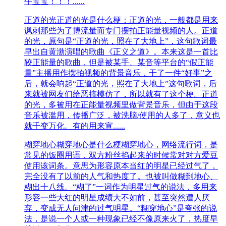
牛宝宝！！！......
​正道的光
正道的光是什么梗：正道的光，一般都是用来
讽刺那些为了博流量而专门摆拍正能量视频的人。正道
的光，原句是“正道的光，照在了大地上”，这句歌词最
早出自黄渤演唱的歌曲《正义之道》。本来这是一首比
较正能量的歌曲，但是被某手、某音等平台的“假正能
量”主播用作摆拍视频的背景音乐，干了一件“好事”之
后，就会响起“正道的光，照在了大地上”这句歌词，后
来就被网友们给恶搞模仿了，所以就有了这个梗。正道
的光，多被用在正能量视频里做背景音乐，但由于这段
音乐被滥用，传播广泛，被洗脑/使用的人多了，意义也
就千变万化。有的用来宣......
糊穿地心
糊穿地心是什么梗糊穿地心，网络流行词，是
常见的饭圈用语，双方粉丝掐起来的时候常对对方爱豆
使用该词条。意思为形容原本当红的明星已经过气了，
完全没有了以前的人气和热度了。也被叫做糊到地心、
糊出十八线。“糊了”一词作为明星过气的说法，多用来
形容一些大红的明星成绩大不如前，甚至突然遭人厌
弃，变成无人问津的过气明星。“糊穿地心”是夸张的说
法，是说一个人或一种现象已经不像原来火了，热度早