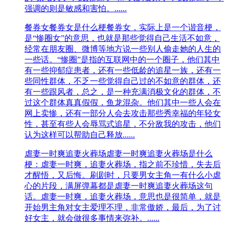
强调的则是敏感和害怕。......
餐券女
餐券女是什么梗餐券女，实际上是一个谐音梗，
是“惨圈女”的意思，也就是那些觉得自己生活不如意，
经常在朋友圈、微博等地方说一些别人偷走她的人生的
一些话。“惨圈”是指的互联网中的一个圈子，他们其中
有一些抑郁症患者，还有一些低龄的追星一族，还有一
些同性群体，不乏一些觉得自己过的不如意的群体，还
有一些跟风者，总之，是一种充满消极文化的群体，不
过这个群体真真假假，鱼龙混杂。他们其中一些人会在
网上卖惨，还有一部分人会去攻击那些秀幸福的年轻女
性，甚至有些人会辱骂式追星，不分敌我的攻击，他们
认为这样可以帮助自己释放......
虐妻一时爽追妻火葬场
虐妻一时爽追妻火葬场是什么
梗：虐妻一时爽，追妻火葬场，指之前不珍惜，失去后
才醒悟，又后悔。刷剧时，只要男女主角一有什么小虐
心的片段，满屏弹幕都是虐妻一时爽追妻火葬场这句
话。虐妻一时爽，追妻火葬场，意思也是很简单，就是
开始男主角对女主爱理不理，非常傲娇，最后，为了讨
好女主，就会做很多事情来弥补。......