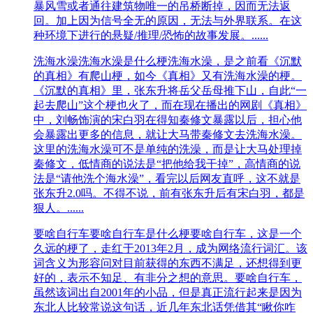
暴风雪或者通往建筑物唯一的吊桥断掉，因而无法返
回。加上因为信号全无的原因，无法与外界联系。在这
种环境下进行的悬疑/推理/恐怖的故事发展。......
洗海水澡
洗海水澡是什么梗洗海水澡，是之前看《沉默
的真相》有爬山梗，如今《真相》又有洗海水澡的梗。
《沉默的真相》里，张东升将岳父岳母推下山，自此“一
起去爬山”这个梗也火了，而在现在播出的网剧《真相》
中，刘畅饰演的宋白羽在得知秦修文暴露以后，担心他
会暴露出更多的信息，就让大马带秦修文去洗海水澡。
这里的洗海水澡可不是单纯的洗澡，而是让大马处理掉
秦修文，低情商的说法是“把他给我干掉”，高情商的说
法是“请他洗个海水澡”，看完以后网友直呼，这不就是
张东升2.0吗。不得不说，前有张东升后有宋白羽，都是
狠人。......
要啥自行车
要啥自行车是什么梗要啥自行车，这是一个
久远的梗了，走红于2013年2月，成为网络流行词汇。该
词含义为形容问对目前获得的东西不满足，还想得到更
好的，表示不知足、有非分之想的意思。要啥自行车，
虽然该词出自2001年的小品，但是真正流行起来是因为
东北人比较常说这句话，近几年东北话凭借其“瞅你咋