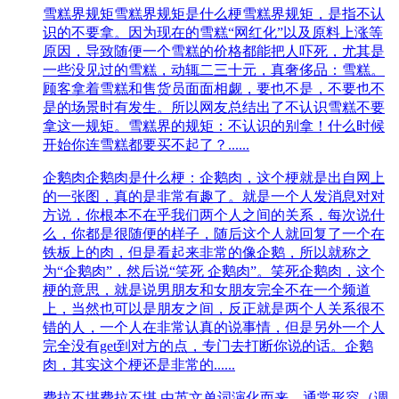
雪糕界规矩
雪糕界规矩是什么梗雪糕界规矩，是指不认
识的不要拿。因为现在的雪糕“网红化”以及原料上涨等
原因，导致随便一个雪糕的价格都能把人吓死，尤其是
一些没见过的雪糕，动辄二三十元，真奢侈品：雪糕。
顾客拿着‌‌‌‌‌‌‌‌‌‌‌‌雪糕和售货员面面相觑，要也不是，不要也不
是的场景时有发生。所以网友总结出了不认识雪糕不要
拿这一规矩。雪糕界的规矩：不认识的别拿！什么时候
开始你连雪糕都要买不起了？......
企鹅肉
企鹅肉是什么梗：企鹅肉，这个梗就是出自网上
的一张图，真的是非常有趣了。就是一个人发消息对对
方说，你根本不在乎我们两个人之间的关系，每次说什
么，你都是很随便的样子，随后这个人就回复了一个在
铁板上的肉，但是看起来非常的像企鹅，所以就称之
为“企鹅肉”，然后说“笑死 企鹅肉”。笑死企鹅肉，这个
梗的意思，就是说男朋友和女朋友完全不在一个频道
上，当然也可以是朋友之间，反正就是两个人关系很不
错的人，一个人在非常认真的说事情，但是另外一个人
完全没有get到对方的点，专门去打断你说的话。企鹅
肉，其实这个梗还是非常的......
费拉不堪
费拉不堪 由英文单词演化而来，通常形容（调