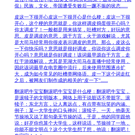
侃）民族，文化，帝国遭受失败后一蹶不振的状态......
皮这一下很开心
皮这一下很开心是什么梗：皮这一下很
开心，这个梗的意思就是，你这样调皮捣蛋很开心吗？
你太调皮了！一般都是用来搞笑，吐槽对方，好玩的意
思。皮是调皮的意思，源于方言，火于游戏解说，尤其
是大司马经常用你很皮表示调皮的意思。那么，皮这么
一下你快乐吗？意思就是很好调皮，你说你这么调皮你
开心吗？意思就是你好调皮！该词最早源自于方言，走
红于游戏解说，尤其是芜湖大司马在直播中经常使用，
因此该词最早在电竞圈中流行，后来使用范围逐步扩
大，成为如今常见的吐槽类网络语。皮一下这个词走红
之后，被网友们制作成的相关的“皮一下”......
翻滚吧牛宝宝
翻滚吧牛宝宝是什么梗：翻滚吧牛宝宝，
是滚犊子的文明版本，网络上用于说脏话不带脏字。滚
犊子：东北方言，让人离远点，有点带有玩笑的内涵。
例子：某一大学生的口头禅叫：滚犊子。一天，他毫无
节操地又说了那句毫无节操的话，于是，他的同学跟他
说：好歹你也算个大学生，这样说话，节操掉了一地，
你能不能文明点？这个大学生想了想，他说：翻滚吧！