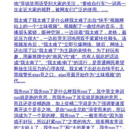
地”等搞笑用语受到大家的关注，“要啥自行车”一词再一
次走近大家的视野，被网友们广泛的使用。......
我太难了
我太难了是什么梗我太难了出自“快手”视频网
站上的一个“土味视频”。视频配了一曲忧伤的音乐，主
播眉头紧锁，眼神空洞，一边说着“我太难了，老铁，最
近压力很大”，一边欲哭无泪地用双手紧紧扶住额头。该
视频发布后，“我太难了”立即引爆网络。随后，网络上
还出现了以“我太难了”为主题的表情包，为了好玩有
趣，用麻将牌中的“南风”代“难”。也有人据此把话说
成“我太南了”。“我太难/南了”的流行，是普通网民希望
释放生活压力的心理表现。我太难了出处出自快手红人
黑猫警长giao哥之口。giao哥最开始作为“土味视频”的
代......
我先run了
我先run了是什么梗我先run了，其中英文单词
run就是跑的意思，而我先run了其实就是跑路的意思，
而且还是提桶跑路，加上提桶二字就是为了强调要速度
离开这个是非之地。是由“run去北欧”演变而来的，所以
润成为了一个新的梗。我先run了，一般常用在“因为游
戏不好玩，所以赶紧run了”之类的地方。很多网友常说
的“太哈人了，我先run了”和“大的要来了，我先run了”，