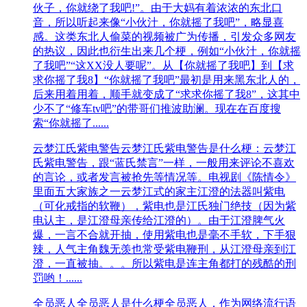
伙子，你就绕了我吧!”。由于大妈有着浓浓的东北口
音，所以听起来像“小伙汁，你就摇了我吧”，略显喜
感。这类东北人偷菜的视频被广为传播，引发众多网友
的热议，因此也衍生出来几个梗，例如“小伙汁，你就摇
了我吧”“这XX没人要呢”。从【你就摇了我吧】到【求
求你摇了我8】“你就摇了我吧”最初是用来黑东北人的，
后来用着用着，顺手就变成了“求求你摇了我8”，这其中
少不了“修车tv吧”的带哥们推波助澜。现在在百度搜
索“你就摇了......
云梦江氏紫电警告
云梦江氏紫电警告是什么梗：云梦江
氏紫电警告，跟“蓝氏禁言”一样，一般用来评论不喜欢
的言论，或者发言被抢先等情况等。电视剧《陈情令》
里面五大家族之一云梦江式的家主江澄的法器叫紫电
（可化戒指的软鞭），紫电也是江氏独门绝技（因为紫
电认主，是江澄母亲传给江澄的）。由于江澄脾气火
爆，一言不合就开抽，使用紫电也是毫不手软，下手狠
辣，人气主角魏无羡也常受紫电鞭刑，从江澄母亲到江
澄，一直被抽。。。所以紫电是连主角都打的残酷的刑
罚哟！......
全员恶人
全员恶人是什么梗全员恶人，作为网络流行语