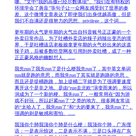
哪。”文中“我的高傲已经尽数体现”、“我们在有特权的
环境学会了善良”等句子让一众网友感受到了世界的参
差。这个微博文章表达了即使我们出身优越高傲，但是
我们不自满还是很努力的思想。privilege，这个词......
更年期的火气
更年期的火气出自抖音账号正正豪的一个
外卖日常作品，为了吐槽外卖店的辣子鸡辣出变态的境
界，于是吐槽该店老板娘拿更年期的火气炒出来的这道
辣子鸡，后被多数吃货网友引用到外卖吐槽，成了一种
正正豪风格的幽默怼人。......
我先run了
我先run了是什么梗我先run了，其中英文单词
run就是跑的意思，而我先run了其实就是跑路的意思，
而且还是提桶跑路，加上提桶二字就是为了强调要速度
离开这个是非之地。是由“run去北欧”演变而来的，所以
润成为了一个新的梗。我先run了，一般常用在“因为游
戏不好玩，所以赶紧run了”之类的地方。很多网友常说
的“太哈人了，我先run了”和“大的要来了，我先run了”，
强调的则是敏感和害怕。......
我顶你个肺
我顶你个肺是什么梗：我顶你个肺，广东俚
语：一是表示惊讶，二是表示不满，三是口头禅在广东