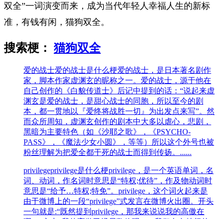
双全”一词演变而来，成为当代年轻人幸福人生的新标
准，有钱有闲，猫狗双全。
搜索梗：
猫狗双全
爱的战士
爱的战士是什么梗爱的战士，是日本著名剧作
家，脚本作家虚渊玄的昵称之一。爱的战士，源于他在
自己创作的《白貌传道士》后记中提到的话：“说起来虚
渊玄是爱的战士，是甜心战士的同胞，所以至今的剧
本，都一贯地以『爱终将战胜一切』为出发点来写”。然
而众所周知，虚渊玄创作的剧本中大多以虐心，悲剧，
黑暗为主要特色（如《沙耶之歌》，《PSYCHO-
PASS》，《魔法少女小圆》，等等）所以这个外号也被
粉丝理解为把爱全都干死的战士而得到传扬。......
privilege
privilege是什么梗privilege，是一个英语单词，名
词、动词，作名词时意思是“特权;优待”，作及物动词时
意思是“给予…特权;特免”。privilege，这个词火起来是
由于微博上的一段“privilege”式发言在微博火出圈。开头
一句就是:“既然提到privilege，那我来说说我的高傲在