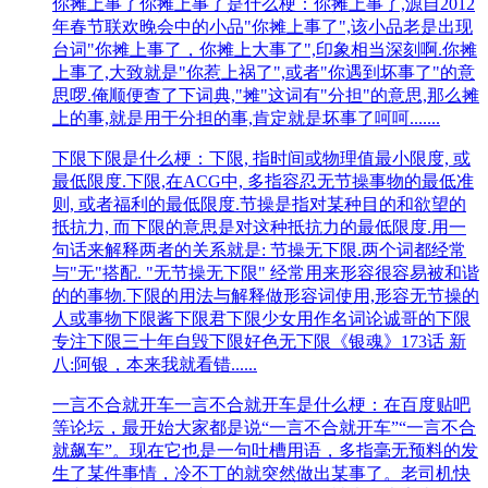
你摊上事了
你摊上事了是什么梗：你摊上事了,源自2012
年春节联欢晚会中的小品"你摊上事了",该小品老是出现
台词"你摊上事了，你摊上大事了",印象相当深刻啊.你摊
上事了,大致就是"你惹上祸了",或者"你遇到坏事了"的意
思啰.俺顺便查了下词典,"摊"这词有"分担"的意思,那么摊
上的事,就是用于分担的事,肯定就是坏事了呵呵.......
下限
下限是什么梗：下限, 指时间或物理值最小限度, 或
最低限度.下限,在ACG中, 多指容忍无节操事物的最低准
则, 或者福利的最低限度.节操是指对某种目的和欲望的
抵抗力, 而下限的意思是对这种抵抗力的最低限度.用一
句话来解释两者的关系就是: 节操无下限.两个词都经常
与"无"搭配. "无节操无下限" 经常用来形容很容易被和谐
的的事物.下限的用法与解释做形容词使用,形容无节操的
人或事物下限酱下限君下限少女用作名词论诚哥的下限
专注下限三十年自毁下限好色无下限《银魂》173话 新
八:阿银，本来我就看错......
一言不合就开车
一言不合就开车是什么梗：在百度贴吧
等论坛，最开始大家都是说“一言不合就开车”“一言不合
就飙车”。现在它也是一句吐槽用语，多指毫无预料的发
生了某件事情，冷不丁的就突然做出某事了。老司机快