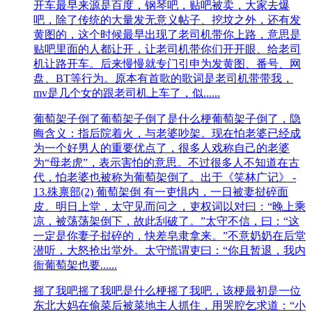
开车最早来源是百度，钢琴吧，贴吧被卖，大家去爆
吧，除了传统的大量发无意义帖子、挖坟之外，还有发
黄图的，这个时候最早出现了老司机带你上路，意思是
贴吧里面的人都让开，让老司机带你们开开眼、给老司
机让路开车。后来慢慢就专门引申为发黄图、番号、网
盘、BT等行为。原本有首歌的歌词是老司机带带我，
mv是几个女的跟老司机上车了，似......
​葡萄架子倒了
​葡萄架子倒了是什么梗葡萄架子倒了，隐
晦含义：指后院着火，与老婆吵架。现在怕老婆已经成
为一个好男人的重要优点了，很多人戏称自己的老婆
为“母老虎”，表示害怕的意思。不过很多人不知道在古
代，怕老婆也被称为葡萄架倒了。出于《笑林广记》 -
13.殊禀部(2) 葡萄架倒 有一吏惧内，一日被妻挝碎面
皮。明日上堂，太守见而问之，吏权词以对曰：“晚上乘
凉，被荡荡架倒下，故此刮破了。”太守不信，曰：“这
一定是你妻子挝碎的，快差皂隶拿来。”不意奶奶在后堂
潜听，大怒抢出堂外。太守慌谓吏曰：“你且暂退，我内
衙葡萄架也要......
摇了我吧
摇了我吧是什么梗摇了我吧，该梗最初是一位
东北大妈在偷菜后被菜地主人抓住，用哭腔乞求道：“小