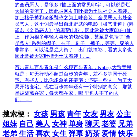
的全员恶人，是很多T恤上面的常见印字，可以说是烂
大街的潮流了，因此被网友们吐槽为土味社会人着装。
加上格子裤和老爹鞋称之为土味套装。全员恶人出处全
员恶人，这个词最早出自北野武的电影《极恶非道》(港
译名《全员恶人》)的黑帮电影，因此常被大家印在T恤
上，作为很多年轻人喜欢的炫酷潮t，甚至是包括了“全
员恶人”系列的帽子、袜子、鞋子、裤子…等等。穿的人
非常多，可以说是烂大街了，出门就撞衫，看的太多也
因此常被大家吐槽为土味着装！......
百步青年
百步青年是什么梗百步青年，​&nbsp;大致意思
就是：每天行动不超过百步的青年，差不多等同于死
宅。有些人，比你想象的还要宅；还要一些人，为了大
局开始变宅。现在百步青年还有一个特别的意义，那就
是被隔离在家，每天都在家，哪 里也去不了的人
们。......
搜索梗：
女孩
男孩
青年
女友
男友
公主
姐妹
自己
美人
女神
单身
聊天
老婆
兄弟
老弟
生活
喜欢
女生
弹幕
奶茶
爱情
快乐