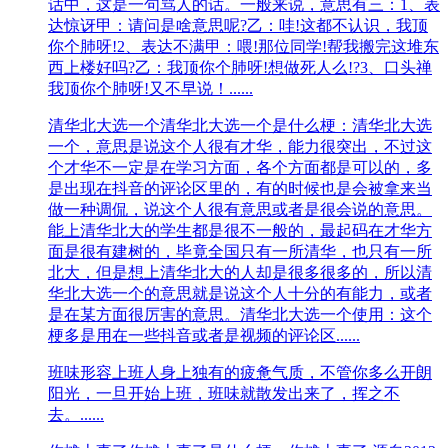
话中，这是一句骂人的话。一般来说，意思有三：1、表
达惊讶甲：请问是啥意思呢?乙：哇!这都不认识，我顶
你个肺呀!2、表达不满甲：喂!那位同学!帮我搬完这堆东
西上楼好吗?乙：我顶你个肺呀!想做死人么!?3、口头禅
我顶你个肺呀!又不早说！......
清华北大选一个
清华北大选一个是什么梗：清华北大选
一个，意思是说这个人很有才华，能力很突出，不过这
个才华不一定是在学习方面，各个方面都是可以的，多
是出现在抖音的评论区里的，有的时候也是会被拿来当
做一种调侃，说这个人很有意思或者是很会说的意思。
能上清华北大的学生都是很不一般的，最起码在才华方
面是很有建树的，毕竟全国只有一所清华，也只有一所
北大，但是想上清华北大的人却是很多很多的，所以清
华北大选一个的意思就是说这个人十分的有能力，或者
是在某方面很厉害的意思。清华北大选一个使用：这个
梗多是用在一些抖音或者是视频的评论区......
班味
形容上班人身上独有的疲惫气质，不管你多么开朗
阳光，一旦开始上班，班味就散发出来了，挥之不
去。......