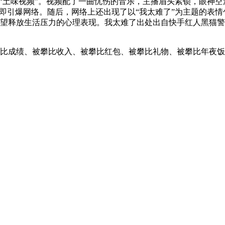
“土味视频”。视频配了一曲忧伤的音乐，主播眉头紧锁，眼神空
即引爆网络。随后，网络上还出现了以“我太难了”为主题的表情
释放生活压力的心理表现。我太难了出处出自快手红人黑猫警长giao哥
比收入、被攀比红包、被攀比礼物、被‌‌‌‌‌‌‌‌‌‌‌攀比年夜饭…