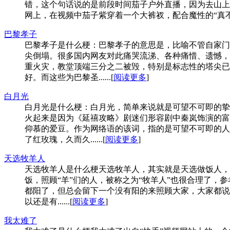
错，这个句话说的是前段时间茄子户外直播，因为去山上
网上，在视频中茄子紫穿着一个大裤衩，配合魔性的“真不错，
巴黎孝子
巴黎孝子是什么梗：巴黎孝子的意思是，比喻不管自家门
尖倒塌。很多国内网友对此痛哭流涕、各种痛惜、遗憾，
重火灾，教堂顶端三分之二被毁，特别是标志性的塔尖已
好。而这些为巴黎圣......[
阅读更多
]
白月光
白月光是什么梗：白月光，简单来说就是可望不可即的挚
火起来是因为《延禧攻略》剧迷们形容剧中秦岚饰演的富
仰慕的爱豆。作为网络语的该词，指的是可望不可即的人
了红玫瑰，久而久......[
阅读更多
]
天选牧羊人
天选牧羊人是什么梗天选牧羊人，其实就是天选做饭人，
饭，照顾“羊”们的人，被称之为“牧羊人”也很合理了，
都阳了，但总会留下一个没有阳的来照顾大家，大家都说
以还是有......[
阅读更多
]
我太难了