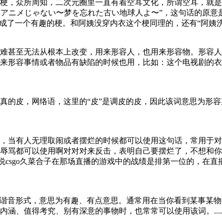
梗，众所周知，二次元圈里一直有着空耳文化，所谓空耳，就是
アニメじゃない〜梦を忘れた古い地球人よ〜”，这句话的原意是
一个有趣的梗。和阿姨没穿内衣这个梗同理的，还有“阿姨洗铁路”、“有
难甚至无法从根本上改变，用来形容人，也用来形容物。形容人
来形容事情或者物品有缺陷的时候也用，比如：这个电视剧的衣
真的皮，网络语，这里的“皮”是调皮的皮，因此该词意思为形
，当有人无理取闹或者摆烂的时候都可以使用这句话，常用于对
辱骂都可以使用啊对对对来反击，表明自己要摆烂了，不想和你
。据说csgo久菜合子在那场直播的游戏中的战绩是排第一位的，
ting”的谐音形式，意思为有趣、有点意思。通常用在当你看到某
、值得考究、别有深意的事物时，也常常可以使用该词。......