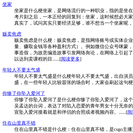
坐家
坐家是什么梗坐家，是网络流行的一种职业，指的是坐在
考片刻之后，一本正经的回复到：坐家，这时候想必大家
真实了，试问其实只要经济足够，谁不想当一个坐家呢，可以说
贩卖焦虑
贩卖焦虑是什么梗：贩卖焦虑，是指网络账号或实体企业
量、赚取金钱等各种盈利方式）。例如微信公众号咪蒙，
事造假，为故意编造故事引发网络舆论，在网络上引起了
以达到卖课程的目......[
阅读更多
]
年轻人不要太气盛
年轻人不要太气盛是什么梗年轻人不要太气盛，出自演员
盛，在一些年轻人比较嚣张的场合时，大家会刷起这句梗，
你惨了你坠入爱河了
你惨了你坠入爱河了是什么梗你惨了你坠入爱河了，这个
吴孟达的台词，表达了对陷入恋爱的青年男女十分无奈的
宣坠入爱河接着就是和伴侣的合照或者视频内容。......[
阅
住在山里真不错
住在山里真不错是什么梗：住在山里真不错，是csgo