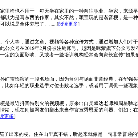
家里啥也不用干，每天坐在家里的一种向往职业。坐家，来源早
都以为是写东西的作家，其实不然，颖宝玩的是谐音梗，是一种
是全体梦想了。......[
阅读更多
]
、个人等，通过文章、视频等各种宣传方式，通过增加人们对于
此公众号在2019年2月份被注销账号。起因是咪蒙旗下公众号
一定的负面影响。又或者一些培训机构经常会向家长宣传“如果
孙红雷饰演的一段名场面，因为台词与场面非常经典，在华强买
比如年轻的职业选手对位击败老选手，或者用于调侃一些现象是情况
梗是最近抖音特别火的视频梗，原来出自吴孟达老师和周星驰老
情绪，现在则被网友们翻出来当作官宣秀恩爱的利器。例如：在
读更多
]
主播茄子出来的梗。住在山里真不错，听起来就像是一句非常普通