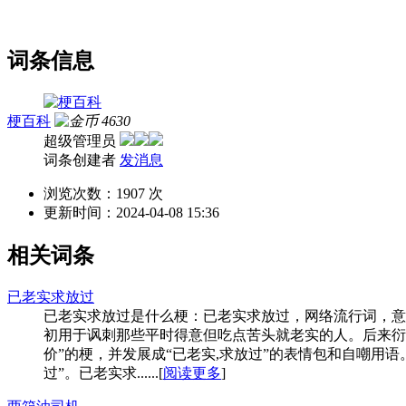
词条信息
梗百科
4630
超级管理员
词条创建者
发消息
浏览次数：
1907 次
更新时间：
2024-04-08 15:36
相关词条
已老实求放过
已老实求放过是什么梗：已老实求放过，网络流行词，意
初用于讽刺那些平时得意但吃点苦头就老实的人。后来衍
价”的梗，并发展成“已老实,求放过”的表情包和自嘲
过”。已老实求......[
阅读更多
]