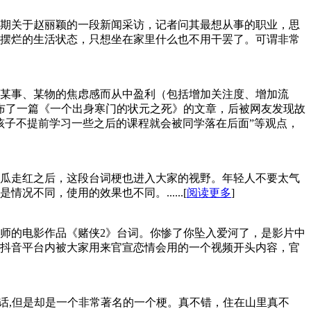
期关于赵丽颖的一段新闻采访，记者问其最想从事的职业，思
摆烂的生活状态，只想坐在家里什么也不用干罢了。可谓非常
某事、某物的焦虑感而从中盈利（包括增加关注度、增加流
发布了一篇《一个出身寒门的状元之死》的文章，后被网友发现故
孩子不提前学习一些之后的课程就会被同学落在后面”等观点，
瓜走红之后，这段台词梗也进入大家的视野。年轻人不要太气
不同，使用的效果也不同。......[
阅读更多
]
师的电影作品《赌侠2》台词。你惨了你坠入爱河了，是影片中
抖音平台内被大家用来官宣恋情会用的一个视频开头内容，官
的话,但是却是一个非常著名的一个梗。真不错，住在山里真不