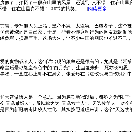
度假了，拍摄了一段在山里的风景，还说到“真不错，住在山里
住在山里真不错”，非常的搞笑。......[
阅读更多
]
前雪，专扫他人瓦上霜，皇帝不急，太监急。巴黎孝子，这个梗
仿佛被烧的是自己家，于是一些看不惯这种行为的网友就调侃他们
经倒塌，损毁严重。这场大火，让不少中国的网民也难过不已，
爱的食物或者人，这句话出现的频率还是很高的，尤其是《延禧
察皇后是乾隆皇帝心中的“白月光”， 生当复来归，死亦长相思
事物，一直在心上却不在身旁。张爱玲在《红玫瑰与白玫瑰》中
和天选做饭人是一个意思。因为感染新冠以后，都称之为“阳了”
参考“天选做饭人”，所以称之为“天选牧羊人”。天选牧羊人，
是因为新冠病毒比较人性化，其实按照道理来讲，这个“天选牧