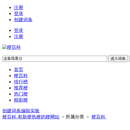
注册
登录
创建词条
登录
注册
首页
梗百科
排行榜
推荐梗
热门梗
精彩梗
创建词条
编辑实验
梗百科-有新梗热梗的梗网站
> 所属分类 >
梗百科