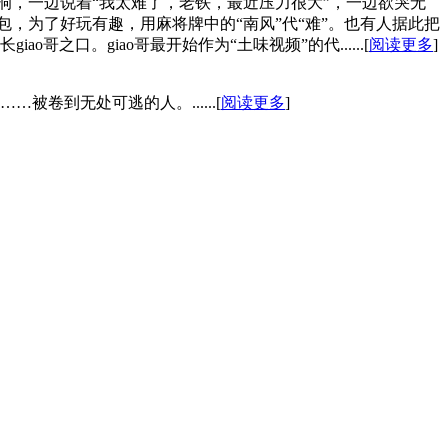
洞，一边说着“我太难了，老铁，最近压力很大”，一边欲哭无
包，为了好玩有趣，用麻将牌中的“南风”代“难”。也有人据此把
之口。giao哥最开始作为“土味视频”的代......[
阅读更多
]
…被卷到无处可逃的人。......[
阅读更多
]