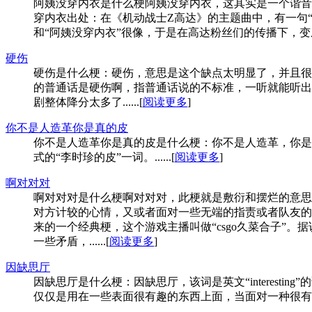
阿姨没穿内衣是什么梗阿姨没穿内衣，这其实是一个谐音
穿内衣出处：在《机动战士Z高达》的主题曲中，有一句“
和“阿姨没穿内衣”很像，于是在高达粉丝们的传播下，变成了
硬伤
硬伤是什么梗：硬伤，意思是这个缺点太明显了，并且很
的普通话是硬伤啊，指普通话说的不标准，一听就能听出
剧整体降分太多了......[
阅读更多
]
你不是人造革你是真的皮
你不是人造革你是真的皮是什么梗：你不是人造革，你是
式的“李时珍的皮”一词。......[
阅读更多
]
啊对对对
啊对对对是什么梗啊对对对，此梗就是敷衍和摆烂的意思
对方计较的心情，又或者面对一些无端的指责或者队友的
来的一个经典梗，这个游戏主播叫做“csgo久菜合子”
一些矛盾，......[
阅读更多
]
因缺思厅
因缺思厅是什么梗：因缺思厅，该词是英文“interes
仅仅是用在一些表面很有趣的东西上面，当面对一种很有内涵