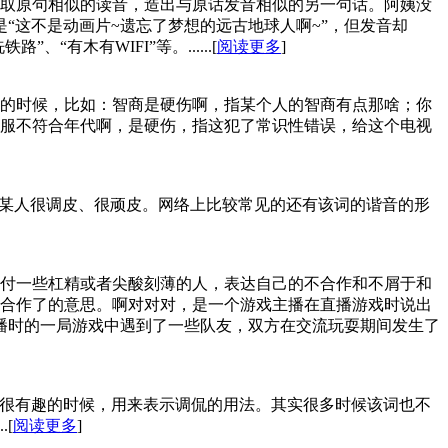
取原句相似的读音，造出与原话发音相似的另一句话。阿姨没
“这不是动画片~遗忘了梦想的远古地球人啊~”，但发音却
木有WIFI”等。......[
阅读更多
]
的时候，比如：智商是硬伤啊，指某个人的智商有点那啥；你
服不符合年代啊，是硬伤，指这犯了常识性错误，给这个电视
容某人很调皮、很顽皮。网络上比较常见的还有该词的谐音的形
付一些杠精或者尖酸刻薄的人，表达自己的不合作和不屑于和
合作了的意思。啊对对对，是一个游戏主播在直播游戏时说出
在直播时的一局游戏中遇到了一些队友，双方在交流玩耍期间发生了
事某物很有趣的时候，用来表示调侃的用法。其实很多时候该词也不
[
阅读更多
]