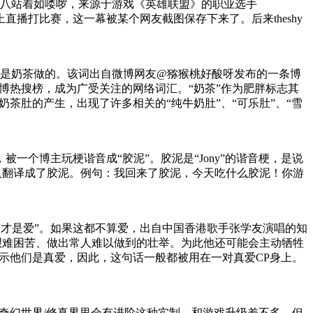
十八站着如喽啰，来源于游戏《英雄联盟》的职业选手
上直播打比赛，这一幕被某个网友截图保存下来了。后来theshy
是奶茶做的。该词出自微博网友@猕猴桃好酸呀发布的一条博
微博热搜榜，成为广受关注的网络词汇。“奶茶”作为肥胖标志其
茶肚的产生，出现了许多相关的“纯牛奶肚”、“可乐肚”、“雪
ny，被一个博主玩梗谐音成“胶泥”。胶泥是“Jony”的谐音梗，是说
后被人翻译成了胶泥。例句：我回来了胶泥，今天吃什么胶泥！你游
这才是爱”。如果这都不算爱，出自中国香港歌手张学友演唱的知
艰难困苦、做出常人难以做到的壮举。为此他还可能会主动牺牲
示他们是真爱，因此，这句话一般都被用在一对真爱CP身上。
奇幻世界/修真界里会有进阶这种实制，和游戏升级差不多，但