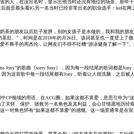
害的人，在没出名时，显示出他当时还没有地位的场景。那年
在后面歪着头看IG另一名当时已经非常出名的职业选手：kid在网
奶茶的朋友以后肚子发胖，别的女孩子是水做的，我和我的朋友
茶肚。”，时间是在2018年的月26日。该词甚至也一度登上了
不释手的周杰伦，让网友们不得不吐槽“游泳健身了解一下”。奶
Jony”的歌曲《sorry Jony》，因为每一段结尾的歌词都是Jo
ny》，因为这首歌中每一段结尾都有Jony，听着让人很洗脑，之
中CP领域的用语。在ACG圈，如果这都不算爱，意思引申为“
为了关怀、保护、拯救另一名角色及其利益，会心甘情愿地历经
这一对角色怀有“如果这都不算爱”的感慨。这一场景通常是在宣
频中出现打雷的场景，弹幕会刷：“何方道友在此渡劫”。在仙侠