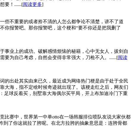
.....[
阅读更多
]
一些不重要的或者拎不清的人怎么都争论不清楚，讲不了道
不你报警吧。那你报警吧，这个梗和“要不你还是把我删了
于事业上的成功。破解感情烦恼的秘籍，心中无女人，拔剑自
自己考虑，自然会变得非常强大，刀枪不入。......[
阅读
词的出处其实由来已久，最近成为网络热门梗是由于处于全民
靠大海，指不定啥时候奇迹就出现了。该梗走红之后，网友们
下：足球反着买，别墅靠大海偶尔买平局，开上布加迪冷门下重
比赛中，世界第一中单otto在一场韩服排位喷队友说大家伙都
，咋到了你这就拉了胯呢。在北方拉胯的抽象意思是：连胯骨都