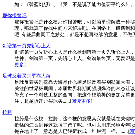
如：《碧蓝幻想》、《我，不是说了能力值要平均么》。例句
那你报警吧
那你报警吧是什么梗那你报警吧，可以简单理解成一种摆
理，那就算了你找中间方来解决吧。在网络上一般遇到和
吧”有些异曲同工之妙处，都是不想再继续的意思，不做无谓挣扎
剑谱第一页先斩心上人
剑谱第一页先斩心上人是什么梗剑谱第一页先斩心上人，
然神。剑谱第一页，先斩心上人。剑谱最终页，无爱即是神
更多
]
足球反着买别墅靠大海
足球反着买别墅靠大海是什么梗足球反着买别墅靠大海，
关注的世界杯期间，本届世界杯期间频频爆冷的常态让该
补充了一个对仗工整的金句，把这个梗填补的更加完整更
注，超越拆迁户买球买......[
阅读更多
]
拉胯
拉胯是什么梗：拉胯，这个梗的意思其实就是说在关键时
挺猛的怎么到你这就拉了跨了呢。也可以用来形容今年lg
拖在地上了，意思是人已经瘫软成一堆烂泥一样。......[
阅