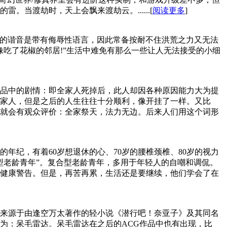
当渡劫时，天上会飘来渡劫云。......[
阅读更多
]
壁的谐音是带有侮辱性语言，因此常备按耐不住洪荒之力又无法
吃了花椒的邻居!”生活中难免有那么一些让人无法接受的小细
品中的剧情：即全家人死掉后，此人却因各种原因能力大为提
家人，但是之后的人生往往十分顺利，像开挂了一样。又比
就会有观众评价：全家祭天，法力无边。后来人们用这个词形
年纪，有着60岁想退休的心、70岁的腰椎颈椎、80岁的视力
型老龄青年”。复合型老龄青年，多用于年轻人的自嘲和调侃。
健康警告。但是，再苦再累，生活还是要继续，他们学会了在
来源于由逢空万太著作的轻小说《潜行吧！奈亚子》及其同名
为：呆毛雷达。呆毛雷达在之后的ACG作品中也有出现，比