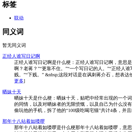
标签
联动
同义词
暂无同义词
正经人谁写日记啊
正经人谁写日记啊是什么梗：正经人谁写日记啊，意思是
啊？老蒋？”“更靠不住。”“一个写日记的人。”“正经人谁
贱。”“下贱。” &nbsp;这段对话是在讽刺蒋介石，想
更多
]
晒妹十天
晒妹十天是什么梗：晒妹十天，贴吧中经常出现的一个词
的同情，以及对晒妹者的无限愤慨，以及自己为什么没有
偷玩他的手机，拆了他的“100级吃喝宅猫”共计4条，并且
那年十八站着如喽啰
那年十八站着如喽啰是什么梗那年十八站着如喽啰，意思