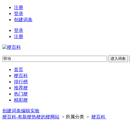
注册
登录
创建词条
登录
注册
首页
梗百科
排行榜
推荐梗
热门梗
精彩梗
创建词条
编辑实验
梗百科-有新梗热梗的梗网站
> 所属分类 >
梗百科