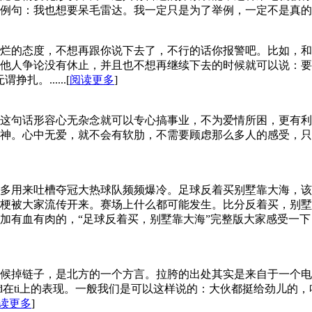
：我也想要呆毛雷达。我一定只是为了举例，一定不是真的想要！.
烂的态度，不想再跟你说下去了，不行的话你报警吧。比如，和
他人争论没有休止，并且也不想再继续下去的时候就可以说：要
。......[
阅读更多
]
这句话形容心无杂念就可以专心搞事业，不为爱情所困，更有利
。​心中无爱，就不会有软肋，不需要顾虑那么多人的感受，只需要为
多用来吐槽夺冠大热球队频频爆冷。足球反着买别墅靠大海，该
梗被大家流传开来。赛场上什么都可能发生。比分反着买，别墅
加有血有肉的，“足球反着买，别墅靠大海”完整版大家感受一
候掉链子，是北方的一个方言。拉胯的出处其实是来自于一个电竞
d在ti上的表现。一般我们是可以这样说的：大伙都挺给劲儿的
读更多
]