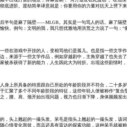
底进阶。渡劫简单译意就是：你要用你的力量对抗天上劈下来的雷。
后半句是麻了隔壁——MLGB。其实是一句骂人的话。麻了隔
愉快。例句：文明的我，我只想优雅地用洪荒之力说了一句：“像
一些在游戏中开挂的人，变相骂他们是孤儿。也是指一些文学作
边，来源于一些文学作品，例如穿越剧中，主角穿越了也失去了
家被杀获得了新的能力，人生因此大为转折。出现这些剧情时，
人身上所具备的特质跟自己所处的年龄阶段并不符合，二十多岁的
于汇聚了多个不同年龄阶段的特征，这些年轻人便被称作“复合
之，腰、肩、颈开始出现问题，视力也日渐下降，身体频频发出
的，头上翘起的一撮头发。呆毛是指头上翘起的一撮头发，该词
随心情变化形状，而且还具有雷达的探索功能，这种呆毛就被称