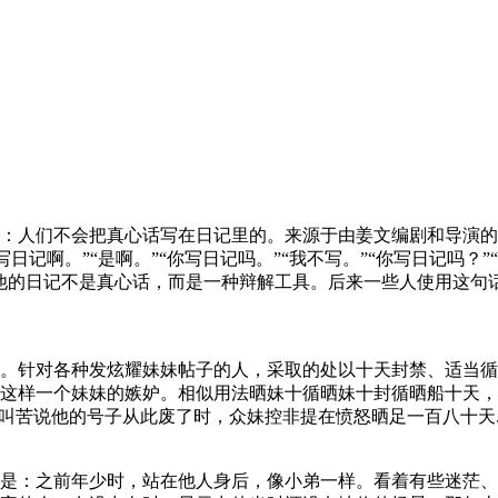
：人们不会把真心话写在日记里的。来源于由姜文编剧和导演的
写日记啊。”“是啊。”“你写日记吗。”“我不写。”“你写日记吗？
表达他的日记不是真心话，而是一种辩解工具。后来一些人使用这句话表
。针对各种发炫耀妹妹帖子的人，采取的处以十天封禁、适当循
这样一个妹妹的嫉妒。相似用法晒妹十循晒妹十封循晒船十天，
叫苦说他的号子从此废了时，众妹控非提在愤怒晒足一百八十天.....
是：之前年少时，站在他人身后，像小弟一样。看着有些迷茫、