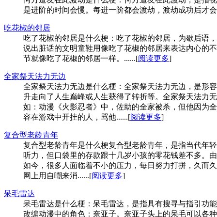
是进阶的时间会慢。每进一阶都会渡劫，渡劫成功后才会彻
吃花椒的邻居
吃了花椒的邻居是什么梗：吃了花椒的邻居，为歇后语，
说出脏话的文明童鞋用像吃了花椒的邻居来表达内心的不
节就像吃了花椒的邻居一样。......[
阅读更多
]
全家祭天法力无边
全家祭天法力无边是什么梗：全家祭天法力无边，是形容
升走向了人生巅峰或人生获得了转折等。全家祭天法力无
如：动漫《火影忍者》中，佐助的全家被杀，但他因为全
容在游戏中开挂的人，骂他......[
阅读更多
]
复合型老龄青年
复合型老龄青年是什么梗复合型老龄青年，是指当代年轻
听力，但口袋里的存款跟十几岁小孩的零花钱差不多。由
如今，很多人面临着不小的压力，每日努力打拼，久而久
网上用自嘲来消......[
阅读更多
]
呆毛雷达
呆毛雷达是什么梗：呆毛雷达，是指具有搜寻与指引功能
改编动漫中的角色：奈亚子。奈亚子头上的呆毛可以各种