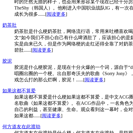
时的茫然无措的样子，也会用来形容某个现在已经十分厉
TheShy（韩国人）。他刚进入中国职业战队IG，有一次
成长为很多......[
阅读更多
]
奶茶肚
奶茶肚是什么梗奶茶肚，网络流行语，常用来吐槽喜欢喝
文“如今我们不担心自己有什么啤酒肚了，应该担心的是奶
实是由来已久，但是作为网络梗的走红还得全靠了对奶茶爱
碧肚......[
阅读更多
]
胶泥
胶泥是什么梗胶泥，是现在十分火爆的一个词，源自于“diss 
唱圈出圈的一个梗。出自那奇沃夫的歌曲《Sorry Jo
戏怎么打的那么烂啊，胶泥！......[
阅读更多
]
如果这都不算爱
如果这都不算爱是什么梗如果这都不算爱，是中文ACG圈
名歌曲《如果这都不算爱》。在ACG作品中，一名角色
自己的利益，甚至健康、生命。观众看到这一幕时，会对
如果这都......[
阅读更多
]
何方道友在此渡劫
何方道友在此渡劫是什么梗：何方道友在此渡劫，是指视