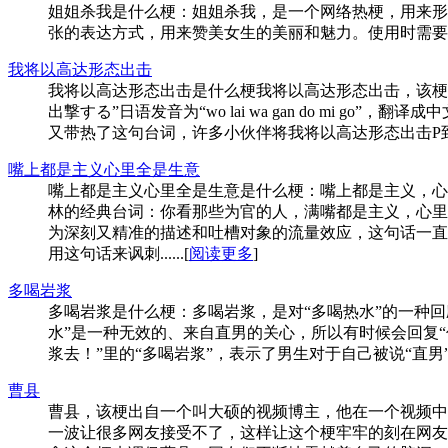
姐姐杀我是什么梗：姐姐杀我，是一个网络热梗，用来形
张的表达方式，用来赞美女生的美丽和魅力。使用时需要谨慎
我将以高达形态出击
我将以高达形态出击是什么梗我将以高达形态出击，该梗
出撃する”日语发音为“wo lai wa gan do mi
又带热了这句台词，许多小伙伴将我将以高达形态出击P到了这
嘴上都是主义心里全是生意
嘴上都是主义心里全是生意是什么梗：嘴上都是主义，心
林的经典台词：你看那些为官的人，满嘴都是主义，心里
为深刻又精准的描述和吐槽对象的流量效应，这句话一直
用这句话来讽刺......[
阅读更多
]
多喝岩浆
多喝岩浆是什么梗：多喝岩浆，是对“多喝热水”的一种
水”是一种无效的、来自直男的关心，所以有时候会回复
浆去！”里的“多喝岩浆”，表示了男生对于自己被说“直男”的一种
曹县
曹县，该梗出自一个叫大硕的视频博主，他在一个视频中
一波让很多网友接受不了，这样让这个梗牢牢的刻在网友