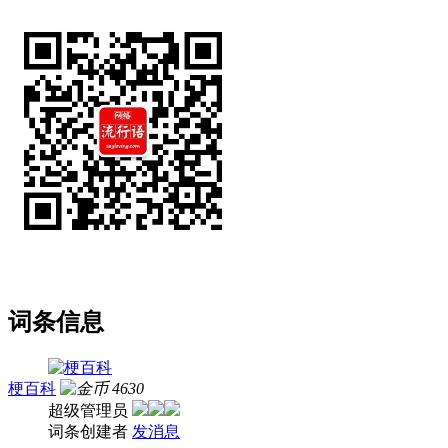
词条信息
梗百科
4630
超级管理员
词条创建者
发消息