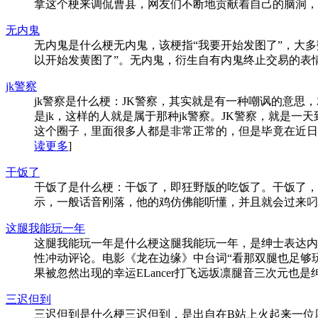
拿这个梗来调侃曹县，网友们不断地贡献着自己的脑洞，也助
无内鬼
无内鬼是什么梗无内鬼，该梗指“我要开始发图了”，大多数情
以开始发黄图了”。无内鬼，衍生自有内鬼终止交易的表情包。.
jk警察
jk警察是什么梗：JK警察，其实就是有一种嘲讽的意
是jk，这样的人就是属于那种jk警察。JK警察，就是
这个圈子，里面很多人都是非常正常的，但是毕竟在近日广州漫
读更多
]
干饭了
干饭了是什么梗：干饭了，即狂野版的吃饭了。干饭了，
示，一般话音刚落，他的鸡仿佛能听懂，并且就会过来叼走他
这腿我能玩一年
这腿我能玩一年是什么梗这腿我能玩一年，是绅士表达内
性冲动评论。电影《龙在边缘》中台词“看那双腿也足够玩一整
果被忽然出现的幸运ELancer打飞远坂凛腿音三次元也是绅
三迟但到
三迟但到是什么梗三迟但到，是出自在B站上火起来一位