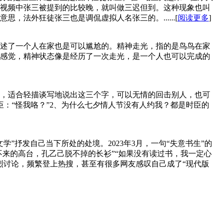
视频中张三被提到的比较晚，就叫做三迟但到。这种现象也叫
法外狂徒张三也是调侃虚拟人名张三的。......[
阅读更多
]
述了一个人在家也是可以尴尬的。精神走光，指的是鸟鸟在家
感觉，精神状态像是经历了一次走光，是一个人也可以完成的
》，适合轻描谈写地说出这三个字，可以无情的回击别人，也可
：“怪我咯？”2、为什么七夕情人节没有人约我？都是时臣的
抒发自己当下所处的处境。2023年3月，一句“失意书生”的
不来的高台，孔乙己脱不掉的长衫”“如果没有读过书，我一定心
烈讨论，频繁登上热搜，甚至有很多网友感叹自己成了“现代版