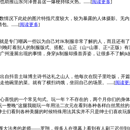
推山东菏泽曹县这一爆梗持续火热。......[
阅读更多
]
‌‌‌‌‌‌‌‌‌况下此处的图片特指尺度较大，较为暴露的人体摄影
.....[
阅读更多
]
思，就是专门嘲讽一些以为自己对JK制服非常了解的人，而且还
一天到晚盯着别人的制服版式、搭配、山正（山=山寨、正=正版）
展出现的事情，身穿jk制服却搔首弄姿，让很多不了解jk的人都以
出自抖音土味博主诗书达礼之山人，他每次在院子里吃饭，开篇
碗里的菜。就有了横扫鸡饿，坐回自己的场景。......[
阅读更
心喜悦的一个常见句式。玩一年？不存在的，两个月你们的身体
晚”这腿我能玩一年用法二次元在看到各种各样白丝黑丝的福利时在Fat
士们看到各种美腿的时候特殊用法其实并不只是绅士们喜欢玩腿, 科学家和
厚大法考的老师——罗翔，很多人在弹幕上看到有人刷三迟但到