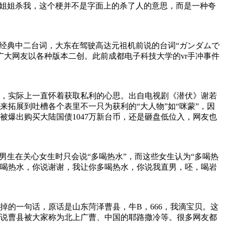
。姐姐杀我，这个梗并不是字面上的杀了人的意思，而是一种夸
经典中二台词，大东在驾驶高达元祖机前说的台词“ガンダムで
和魔性被广大网友以各种版本二创。此前成都电子科技大学的vr手冲事件
，实际上一直怀着获取私利的心思。出自电视剧《潜伏》谢若
拓展到吐槽各个表里不一只为获利的“大人物”如“咪蒙”，因
爆出购买大陆国债1047万新台币，还是砸盘低位入，网友也
男生在关心女生时只会说“多喝热水”，而这些女生认为“多喝热
你多喝热水，你说谢谢，我让你多喝热水，你说我直男，呸，喝岩
的一句话，原话是山东菏泽曹县，牛B，666，我滴宝贝。这
说曹县被大家称为北上广曹、中国的耶路撒冷等。很多网友都