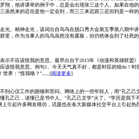
罗翔，他讲课举的例子中，总是会出现张三这个人。如果在他的
虽然来的迟但是他一定会到，而三三来迟跟三迟但到是一样的意思，
走光。精神走光，该词出自鸟鸟在脱口秀大会第五季第八期中讲
群里，作为当事人的鸟鸟虽然没有露脸，但仍然体会到了社死的
表示不应该怪我的意思。最早出自于2015年《动漫和英雄联盟
应该怪我意思。例句1、今天天气真不好，都是时臣的错du！时臣
"怪我咯？"......[
阅读更多
]
到心仪工作的困顿和苦闷。网络上的一些年轻人，用“孔乙己文学”
懂孔乙己，读懂已是书中人。“孔乙己文学”火了。“学历是我下
网上引起许多网友模仿，话题也在各大新媒体社交平台上引起热