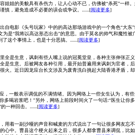
容姐姐的美貌具有杀伤力，让人心动不已，仿佛被“杀死”一样
，避免造成不必要的误会或争议。......[
阅读更多
]
出自电影《头号玩家》中的的高达那场游戏中的一个角色“大东”
 go”，翻译成中文为是“我将以高达形态出击”的意思。由于莫名的帅气
个事情上，也是十分恶搞。......[
阅读更多
]
里全是生意，讽刺有些人嘴上说的冠冕堂皇，各种主张伸张正义
全是生意。后被网友各种引用，最开始普遍用来讽刺为官者，后来
很火。近日因龙应台长文涉及为废青洗白挑起大陆香港矛盾，却被
回应，一般表示调侃的不满情绪。因为网络上一些女生认为，有些
“你多喝岩浆吧！”另外，网络上前段时间火了一句话:“医生让
回击。......[
阅读更多
]
，用着一副沙哑的声音和喊麦的方式说出了一句让很多网友忘不掉
的心中。曹县这个梗火起来之后，很多人都拿曹县来调侃，比如