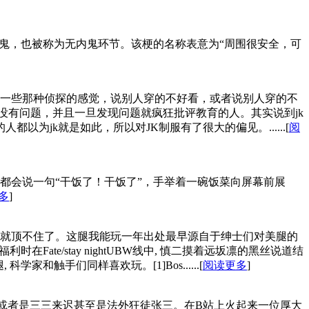
。无内鬼，也被称为无内鬼环节。该梗的名称表意为“周围很安全，可
有了一些那种侦探的感觉，说别人穿的不好看，或者说别人穿的不
有没有问题，并且一旦发现问题就疯狂批评教育的人。其实说到jk
为jk就是如此，所以对JK制服有了很大的偏见。......[
阅
都会说一句“干饭了！干饭了”，手举着一碗饭菜向屏幕前展
多
]
就顶不住了。这腿我能玩一年出处最早源自于绅士们对美腿的
e/stay nightUBW线中, 慎二摸着远坂凛的黑丝说道结
触手们同样喜欢玩。[1]Bos......[
阅读更多
]
或者是三三来迟甚至是法外狂徒张三。在B站上火起来一位厚大