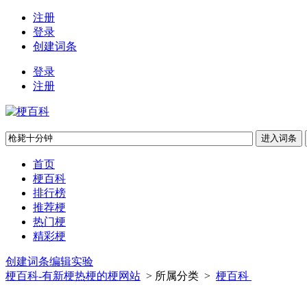
注册
登录
创建词条
登录
注册
首页
梗百科
排行榜
推荐梗
热门梗
精彩梗
创建词条
编辑实验
梗百科-有新梗热梗的梗网站
> 所属分类 >
梗百科