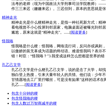
法考的老师（现为中国政法大学刑事司法学院教师）——
作三三来迟（姗姗来迟）。三迟但到，原本的意思就是张三
精神走光
精神走光是什么梗精神走光，是指一种社死新方式：精神
看电视曾不小心投屏到邻居家，电脑桌面还被曝光到邻居
尴尬，原来这就是“精神走光”。......[
阅读更多
]
怪我咯
怪我咯是什么梗：怪我咯，网络流行词，反问亦或讽刺，
以傲娇的装无辜成为话题的终结语。难道怪我吗？表示不
错！时臣：“怪我咯？”3.我变成这样怎么想都是世界的错！世界：
孔乙己文学
孔乙己文学是什么梗孔乙己文学，说的是念了大学，却找不
独白登上热搜，引来大量年轻人的共情。他们说：少年不
甘情愿地去工厂里拧螺丝，可是没有如果”这样的话术在
孔乙......[
阅读更多
]
包含十分钟的梗
包含怪我咯的梗
包含人数过万智商减半的梗