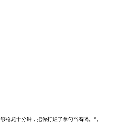
去够枪毙十分钟，把你打烂了拿勺舀着喝。”。