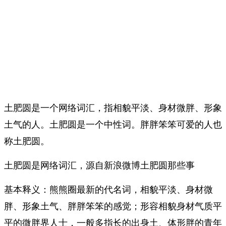
土肥圆是一个网络词汇，指相貌平淡、身材微胖、形象
土气的人。土肥圆是一个中性词。胖胖笨笨可爱的人也
称土肥圆。
土肥圆是网络词汇，源自新浪微博土肥圆那些事
基本释义：熊熊圈最新的代名词，相貌平淡、身材微
胖、形象土气、胖胖笨笨的感觉；形容相貌身材气质平
平的微胖界人士，一般多指长的出身土、体形胖的青年