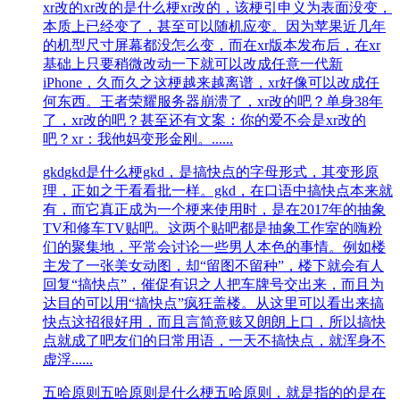
xr改的
xr改的是什么梗xr改的，该梗引申义为表面没变，
本质上已经变了，甚至可以随机应变。因为苹果近几年
的机型尺寸屏幕都没怎么变，而在xr版本发布后，在xr
基础上只要稍微改动一下就可以改成任意一代新
iPhone，久而久之这梗越来越离谱，xr好像可以改成任
何东西。王者荣耀服务器崩溃了，xr改的吧？单身38年
了，xr改的吧？甚至还有文案：你的爱不会是xr改的
吧？xr：我他妈变形金刚。......
gkd
gkd是什么梗gkd，是搞快点的字母形式，其变形原
理，正如之于看看批一样。gkd，在口语中搞快点本来就
有，而它真正成为一个梗来使用时，是在2017年的抽象
TV和修车TV贴吧。这两个贴吧都是抽象工作室的嗨粉
们的聚集地，平常会讨论一些男人本色的事情。例如楼
主发了一张美女动图，却“留图不留种”，楼下就会有人
回复“搞快点”，催促有识之人把车牌号交出来，而且为
达目的可以用“搞快点”疯狂盖楼。从这里可以看出来搞
快点这招很好用，而且言简意赅又朗朗上口，所以搞快
点就成了吧友们的日常用语，一天不搞快点，就浑身不
虚浮......
五哈原则
五哈原则是什么梗五哈原则，就是指的的是在