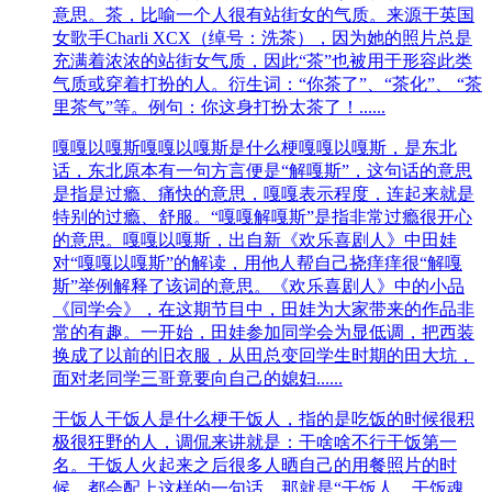
意思。茶，比喻一个人很有站街女的气质。来源于英国
女歌手Charli XCX（绰号：洗茶），因为她的照片总是
充满着浓浓的站街女气质，因此“茶”也被用于形容此类
气质或穿着打扮的人。衍生词：“你茶了”、“茶化”、 “茶
里茶气”等。例句：你这身打扮太茶了！......
嘎嘎以嘎斯
嘎嘎以嘎斯是什么梗嘎嘎以嘎斯，是东北
话，东北原本有一句方言便是“解嘎斯”，这句话的意思
是指是过瘾、痛快的意思，嘎嘎表示程度，连起来就是
特别的过瘾、舒服。“嘎嘎解嘎斯”是指非常过瘾很开心
的意思。嘎嘎以嘎斯，出自新《欢乐喜剧人》中田娃
对“嘎嘎以嘎斯”的解读，用他人帮自己挠痒痒很“解嘎
斯”举例解释了该词的意思。《欢乐喜剧人》中的小品
《同学会》，在这期节目中，田娃为大家带来的作品非
常的有趣。一开始，田娃参加同学会为显低调，把西装
换成了以前的旧衣服，从田总变回学生时期的田大坑，
面对老同学三哥竟要向自己的媳妇......
干饭人
干饭人是什么梗干饭人，指的是吃饭的时候很积
极很狂野的人，调侃来讲就是：干啥啥不行干饭第一
名。干饭人火起来之后很多人晒自己的用餐照片的时
候，都会配上这样的一句话，那就是“干饭人，干饭魂，