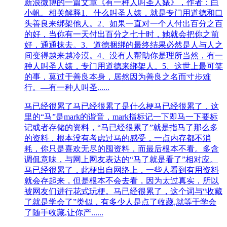
新浪微博的一篇文章《有一种人叫圣人婊》，作者：白
小帆。相关解释1、什么叫圣人婊，就是专门用道德和口
头善良来绑架他人。2、如果一直对一个人付出百分之百
的好，当你有一天付出百分之七十时，她就会把你之前
好，通通抹去。3、道德捆绑的最终结果必然是人与人之
间变得越来越冷漠。4、没有人帮助你是理所当然，有一
种人叫圣人婊，专门用道德来绑架人。5、这世上最可笑
的事，莫过于善良本身，居然因为善良之名而寸步难
行。—有一种人叫圣......
马已经很累了
马已经很累了是什么梗马已经很累了，这
里的“马”是mark的谐音，mark指标记一下即马一下要标
记或者存储的资料，“马已经很累了”就是指马了那么多
的资料，根本没有考虑过马的感受，一点内存都不消
耗，你只是喜欢无尽的囤资料，而最后根本不看。多含
调侃意味，与网上网友表达的“马了就是看了”相对应。
马已经很累了，此梗出自网络上，一些人看到有用资料
就会存起来，但是根本不会去看，因为太过真实，所以
被网友们进行花式玩梗。马已经很累了，这个词与“收藏
了就是学会了”类似，有多少人是点了收藏,就等于学会
了随手收藏,让你产......