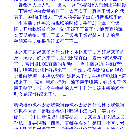
干饭都是人上人”。干饭人，这个词能让人想到上学时期
一下课就冲向食堂的样子，太真实了，真是干饭人的代
表了。冲鸭!干饭人!干饭人的梗最早出自抖音视频里的
一个主播，他每次拍视频的时候，手里总会拿一个饭
碗，开始吃饭前会说一句‘干饭了干饭了’，他家养的鸡
会应景的抢走菜。干饭人干饭魂干饭都是人上人的另一
种解释是，如果你连饭都干不......
坏起来了
坏起来了是什么梗：坏起来了，是好起来了的
反向玩梗。好起来了，意思比较直白，表示“情况变好
了”，常用做LOL直播的互动中，当主播这边取得优势
时，弹幕就会刷“好起来了”。当然，很多比较皮的观众
会反向玩梗，主播劣势刷“好起来了”，主播优势就刷“坏
起来了”，属实“黑粉”行为。除了用于弹幕，好起来了还
用于贴吧，当一个主播的的人气上升时，该主播的粉丝
则会感叹“好起来了”。......
我觉得你也不太硬
我觉得你也不太硬是什么梗：我觉得
你也不太硬，是我觉得你也唱得不怎么好（实力不
硬）。《中国新说唱》搞笑梗之一，来自龙井说唱成员
孙旭。龙井说唱、西奥、雾都在海选时是同一个区，考