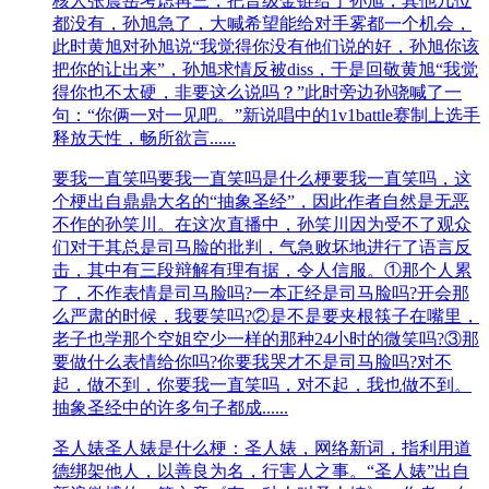
核人张震岳考虑再三，把晋级金链给了孙旭，其他几位
都没有，孙旭急了，大喊希望能给对手雾都一个机会，
此时黄旭对孙旭说“我觉得你没有他们说的好，孙旭你该
把你的让出来”，孙旭求情反被diss，于是回敬黄旭“我觉
得你也不太硬，非要这么说吗？”此时旁边孙骁喊了一
句：“你俩一对一见吧。”新说唱中的1v1battle赛制上选手
释放天性，畅所欲言......
要我一直笑吗
要我一直笑吗是什么梗要我一直笑吗，这
个梗出自鼎鼎大名的“抽象圣经”，因此作者自然是无恶
不作的孙笑川。在这次直播中，孙笑川因为受不了观众
们对于其总是司马脸的批判，气急败坏地进行了语言反
击，其中有三段辩解有理有据，令人信服。①那个人累
了，不作表情是司马脸吗?一本正经是司马脸吗?开会那
么严肃的时候，我要笑吗?②是不是要夹根筷子在嘴里，
老子也学那个空姐空少一样的那种24小时的微笑吗?③那
要做什么表情给你吗?你要我哭才不是司马脸吗?对不
起，做不到，你要我一直笑吗，对不起，我也做不到。
抽象圣经中的许多句子都成......
圣人婊
圣人婊是什么梗：圣人婊，网络新词，指利用道
德绑架他人，以善良为名，行害人之事。“圣人婊”出自