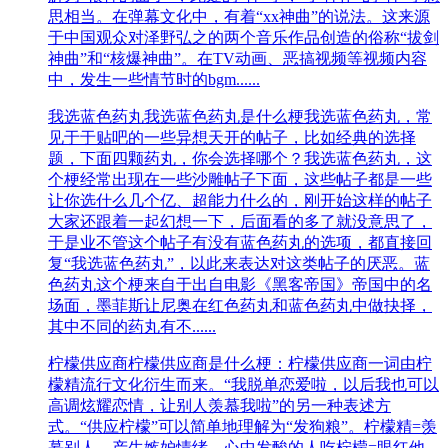
思相当。在弹幕文化中，有着“xx神曲”的说法。这来源
于中国观众对泽野弘之的两个音乐作品创造的俗称“拔剑
神曲”和“核爆神曲”。在TV动画、恶搞视频等视频内容
中，发生一些情节时的bgm......
我选蓝色药丸
我选蓝色药丸是什么梗我选蓝色药丸，常
见于于贴吧的一些异想天开的帖子，比如经典的选择
题，下面四颗药丸，你会选择哪个？我选蓝色药丸，这
个梗经常出现在一些沙雕帖子下面，这些帖子都是一些
让你选什么几个亿、超能力什么的，刚开始这样的帖子
大家还跟着一起幻想一下，后面看的多了就没意思了，
于是业不管这个帖子有没有蓝色药丸的选项，都直接回
复“我选蓝色药丸”，以此来表达对这类帖子的厌恶。蓝
色药丸这个梗来自于出自‌‌‌‌‌‌‌‌电影《黑客帝国》帝国中的名
场面，墨菲斯让尼奥在红色药丸和蓝色药丸中做抉择，
其中不同的药丸有不......
柠檬供应商
柠檬供应商是什么梗：柠檬供应商一词由柠
檬精流行文化衍生而来。“我脱单恋爱啦，以后我也可以
高调炫耀恋情，让别人羡慕我啦”的另一种表述方
式。“供应柠檬”可以简单地理解为“发狗粮”。柠檬精=羡
慕别人，产生嫉妒情绪，心中发酸的人吃柠檬=眼红他