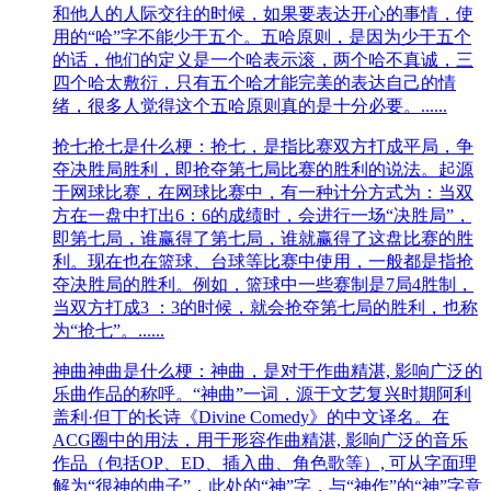
和他人的人际交往的时候，如果要表达开心的事情，使
用的“哈”字不能少于五个。五哈原则，是因为少于五个
的话，他们的定义是一个哈表示滚，两个哈不真诚，三
四个哈太敷衍，只有五个哈才能完美的表达自己的情
绪，很多人觉得这个五哈原则真的是十分必要。......
抢七
抢七是什么梗：抢七，是指比赛双方打成平局，争
夺决胜局胜利，即抢夺第七局比赛的胜利的说法。起源
于网球比赛，在网球比赛中，有一种计分方式为：当双
方在一盘中打出6：6的成绩时，会进行一场“决胜局”，
即第七局，谁赢得了第七局，谁就赢得了这盘比赛的胜
利。现在也在篮球、台球等比赛中使用，一般都是指抢
夺决胜局的胜利。例如，篮球中一些赛制是7局4胜制，
当双方打成3 ：3的时候，就会抢夺第七局的胜利，也称
为“抢七”。......
神曲
神曲是什么梗：神曲，是对于作曲精湛, 影响广泛的
乐曲作品的称呼。“神曲”一词，源于文艺复兴时期阿利
盖利·但丁的长诗《Divine Comedy》的中文译名。在
ACG圈中的用法，用于形容作曲精湛, 影响广泛的音乐
作品（包括OP、ED、插入曲、角色歌等）, 可从字面理
解为“很神的曲子”，此处的“神”字，与“神作”的“神”字意