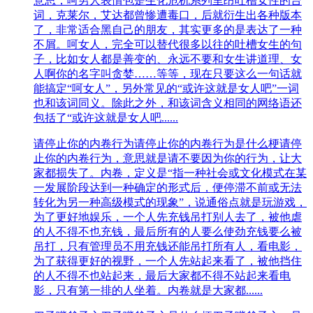
意思，呵男人表情包是生化危机系列里昂吐槽女性的台
词，克莱尔，艾达都曾惨遭毒口，后就衍生出各种版本
了，非常适合黑自己的朋友，其实更多的是表达了一种
不屑。呵女人，完全可以替代很多以往的吐槽女生的句
子，比如女人都是善变的、永远不要和女生讲道理、女
人啊你的名字叫贪婪……等等，现在只要这么一句话就
能搞定“呵女人”，另外常见的“或许这就是女人吧”一词
也和该词同义。除此之外，和该词含义相同的网络语还
包括了“或许这就是女人吧......
请停止你的内卷行为
请停止你的内卷行为是什么梗请停
止你的内卷行为，意思就是请不要因为你的行为，让大
家都损失了。内卷，定义是“指一种社会或文化模式在某
一发展阶段达到一种确定的形式后，便停滞不前或无法
转化为另一种高级模式的现象”，说通俗点就是玩游戏，
为了更好地娱乐，一个人先充钱吊打别人去了，被他虐
的人不得不也充钱，最后所有的人要么使劲充钱要么被
吊打，只有管理员不用充钱还能吊打所有人，看电影，
为了获得更好的视野，一个人先站起来看了，被他挡住
的人不得不也站起来，最后大家都不得不站起来看电
影，只有第一排的人坐着。内卷就是大家都......