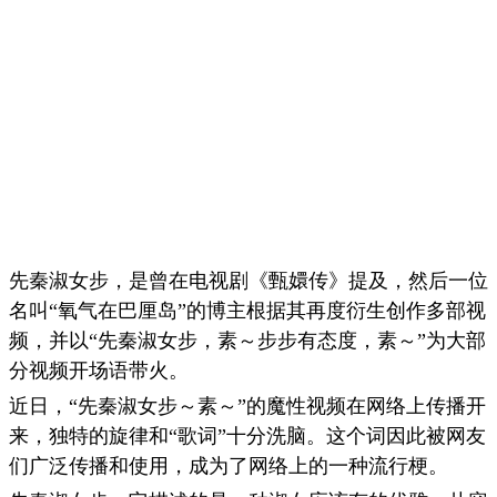
先秦淑女步，是曾在电视剧《甄嬛传》提及，然后一位
名叫“氧气在巴厘岛”的博主根据其再度衍生创作多部视
频，并以“先秦淑女步，素～步步有态度，素～”为大部
分视频开场语带火。
近日，“先秦淑女步～素～”的魔性视频在网络上传播开
来，独特的旋律和“歌词”十分洗脑。这个词因此被网友
们广泛传播和使用，成为了网络上的一种流行梗。