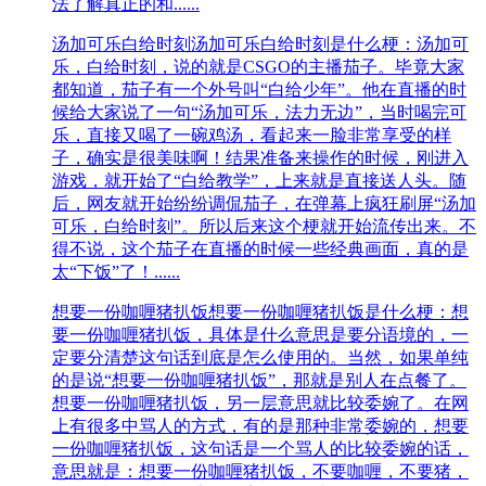
法了解真正的和......
汤加可乐白给时刻
汤加可乐白给时刻是什么梗：汤加可
乐，白给时刻，说的就是CSGO的主播茄子。毕竟大家
都知道，茄子有一个外号叫“白给少年”。他在直播的时
候给大家说了一句“汤加可乐，法力无边”，当时喝完可
乐，直接又喝了一碗鸡汤，看起来一脸非常享受的样
子，确实是很美味啊！结果准备来操作的时候，刚进入
游戏，就开始了“白给教学”，上来就是直接送人头。随
后，网友就开始纷纷调侃茄子，在弹幕上疯狂刷屏“汤加
可乐，白给时刻”。所以后来这个梗就开始流传出来。不
得不说，这个茄子在直播的时候一些经典画面，真的是
太“下饭”了！......
想要一份咖喱猪扒饭
想要一份咖喱猪扒饭是什么梗：想
要一份咖喱猪扒饭，具体是什么意思是要分语境的，一
定要分清楚这句话到底是怎么使用的。当然，如果单纯
的是说“想要一份咖喱猪扒饭”，那就是别人在点餐了。
想要一份咖喱猪扒饭，另一层意思就比较委婉了。在网
上有很多中骂人的方式，有的是那种非常委婉的，想要
一份咖喱猪扒饭，这句话是一个骂人的比较委婉的话，
意思就是：想要一份咖喱猪扒饭，不要咖喱，不要猪，