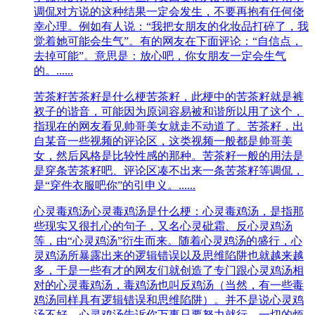
调侃对方说的这种结果一定会发生，不要再抱有任何侥
幸心理。例如有人说：“我把女朋友的化妆品打碎了，我
觉着她可能会生气”。有的网友在下面评论：“自信点，
去掉可能”。意思是：放心吧，你女朋友一定会生气
的。......
苦茶籽
苦茶籽是什么梗苦茶籽，此梗中的苦茶籽就是裤
衩子的谐音，可能因为原词容易被和谐所以用了这个，
指现在的网友看见帅哥美女就走不动道了。苦茶籽，出
自某音一些视频的评论区，这类视频一般都是帅哥美
女，然后风格是比较性感的那种。苦茶籽一般的用法是
是穿条苦茶籽吧、评论区凑不出来一条苦茶籽等调侃，
是“穿件衣服吧你”的引申义。......
心灵毒鸡汤
心灵毒鸡汤是什么梗：心灵毒鸡汤，是指那
些现实又很扎心的句子，又名心灵砒霜、反心灵鸡汤
等，由“心灵鸡汤”衍生而来。随着心灵鸡汤的盛行，心
灵鸡汤所暴露出来的逻辑错误以及思维陷阱也就越来越
多，于是一些有才的网友们就创造了专门跟心灵鸡汤相
对的心灵毒鸡汤，毒鸡汤也叫反鸡汤（当然，有一些毒
鸡汤同样具有逻辑错误和思维陷阱）。并不是说心灵鸡
汤不好，心灵鸡汤告诉你万事只要努力就行，一切的烦