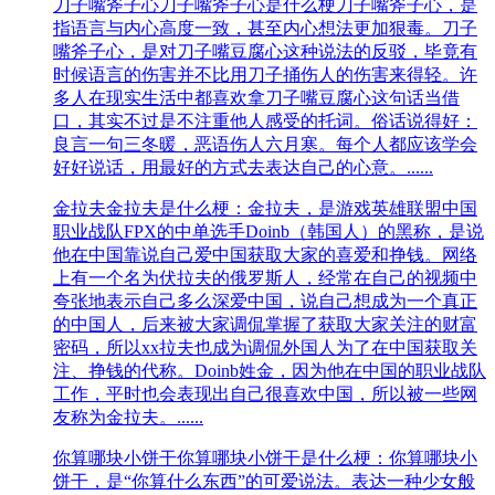
刀子嘴斧子心
刀子嘴斧子心是什么梗刀子嘴斧子心，是
指语言与内心高度一致，甚至内心想法更加狠毒。刀子
嘴斧子心，是对刀子嘴豆腐心这种说法的反驳，毕竟有
时候语言的伤害并不比用刀子捅伤人的伤害来得轻。许
多人在现实生活中都喜欢拿刀子嘴豆腐心这句话当借
口，其实不过是不注重他人感受的托词。俗话说得好：
良言一句三冬暖，恶语伤人六月寒。每个人都应该学会
好好说话，用最好的方式去表达自己的心意。......
金拉夫
金拉夫是什么梗：金拉夫，是游戏英雄联盟中国
职业战队FPX的中单选手Doinb（韩国人）的黑称，是说
他在中国靠说自己爱中国获取大家的喜爱和挣钱。网络
上有一个名为伏拉夫的俄罗斯人，经常在自己的视频中
夸张地表示自己多么深爱中国，说自己想成为一个真正
的中国人，后来被大家调侃掌握了获取大家关注的财富
密码，所以xx拉夫也成为调侃外国人为了在中国获取关
注、挣钱的代称。Doinb姓金，因为他在中国的职业战队
工作，平时也会表现出自己很喜欢中国，所以被一些网
友称为金拉夫。......
你算哪块小饼干
你算哪块小饼干是什么梗：你算哪块小
饼干，是“你算什么东西”的可爱说法。表达一种少女般