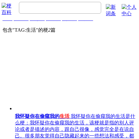
首页
梗百科
精彩梗
推荐梗
热门梗
排行榜
包含"
TAG:生活
"的梗
2
篇
我怀疑你在偷窥我的
生活
我怀疑你在偷窥我的生活是什
么梗：我怀疑你在偷窥我的生活，该梗就是指的别人评
论或者是描述的内容，跟自己很像，感觉完全是在说自
己。很多朋友觉得自己隐藏起来的一些想法和感受，都