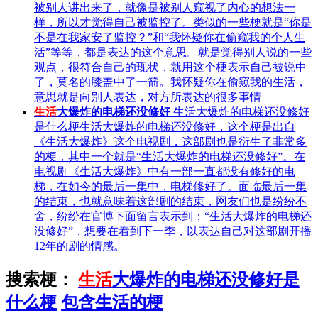
被别人讲出来了，就像是被别人窥视了内心的想法一
样，所以才觉得自己被监控了。类似的一些梗就是“你是
不是在我家安了监控？”和“我怀疑你在偷窥我的个人生
活”等等，都是表达的这个意思。就是觉得别人说的一些
观点，很符合自己的现状，就用这个梗表示自己被说中
了，莫名的膝盖中了一箭。我怀疑你在偷窥我的生活，
意思就是向别人表达，对方所表达的很多事情
生活
大爆炸的电梯还没修好
生活大爆炸的电梯还没修好
是什么梗生活大爆炸的电梯还没修好，这个梗是出自
《生活大爆炸》这个电视剧，这部剧也是衍生了非常多
的梗，其中一个就是“生活大爆炸的电梯还没修好”。在
电视剧《生活大爆炸》中有一部一直都没有修好的电
梯，在如今的最后一集中，电梯修好了。面临最后一集
的结束，也就意味着这部剧的结束，网友们也是纷纷不
舍，纷纷在官博下面留言表示到：“生活大爆炸的电梯还
没修好”，想要在看到下一季，以表达自己对这部剧开播
12年的剧的情感。
搜索梗：
生活
大爆炸的电梯还没修好是
什么梗
包含生活的梗