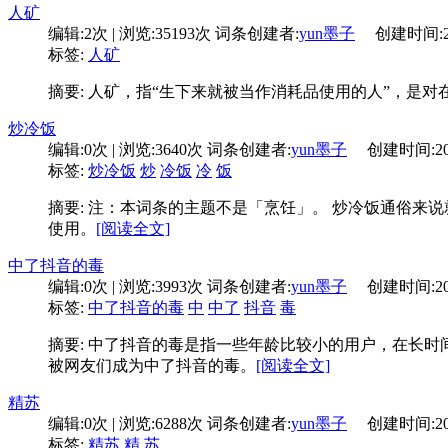
人矿
编辑:
2次
| 浏览:
35193次
词条创建者:
yun墨子
创建时间:
标签:
人矿
摘要: 人矿，指“生下来就被当作消耗品使用的人”，是对
炒冷饭
编辑:
0次
| 浏览:
3640次
词条创建者:
yun墨子
创建时间:
2
标签:
炒冷饭
炒
冷饭
冷
饭
摘要: 注：本词条的主题不是「烹饪」。 炒冷饭通俗来
使用。
[阅读全文]
中了抖音的毒
编辑:
0次
| 浏览:
3993次
词条创建者:
yun墨子
创建时间:
2
标签:
中了抖音的毒
中
中了
抖音
毒
摘要: 中了抖音的毒是指一些年龄比较小的用户，在长
被网友们成为中了抖音的毒。
[阅读全文]
精苏
编辑:
0次
| 浏览:
6288次
词条创建者:
yun墨子
创建时间:
2
标签:
精苏
精
苏