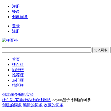
注册
登录
创建词条
登录
注册
首页
梗百科
排行榜
推荐梗
热门梗
精彩梗
创建词条
编辑实验
梗百科-有新梗热梗的梗网站
>>yun墨子 创建的词条
创建的词条
编辑的词条
收藏的词条