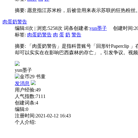
摘要: 愿意指江苏米粉，后被尝用来表示苏联的狂热粉丝
肉蛋奶警告
编辑:
0次
| 浏览:
5258次
词条创建者:
yun墨子
创建时间:
2
标签:
肉蛋奶警告
肉
蛋
奶
警告
摘要: 「肉蛋奶警告」是指科普账号「回形针Papercl
却可以实实在在影响巴西森林的存亡」，引发争议。视频
yun墨子
29
书童
发消息
用户经验:49
人气指数:7111
创建词条:4
编辑:0
注册时间:2021-02-12 16:43
个人介绍: