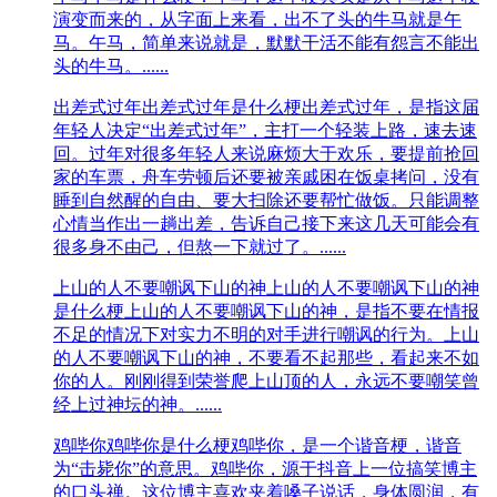
演变而来的，从字面上来看，出不了头的牛马就是午
马。午马，简单来说就是，默默干活不能有怨言不能出
头的牛马。......
出差式过年
出差式过年是什么梗出差式过年，是指这届
年轻人决定“出差式过年”，主打一个轻装上路，速去速
回。过年对很多年轻人来说麻烦大于欢乐，要提前抢回
家的车票，舟车劳顿后还要被亲戚困在饭桌拷问，没有
睡到自然醒的自由、要大扫除还要帮忙做饭。只能调整
心情当作出一趟出差，告诉自己接下来这几天可能会有
很多身不由己，但熬一下就过了。......
上山的人不要嘲讽下山的神
上山的人不要嘲讽下山的神
是什么梗上山的人不要嘲讽下山的神，是指不要在‌‌‌‌‌‌‌情报
不足的情况下对实力不明的对手进行嘲讽的行为。上山
的人不要嘲讽下山的神，不要看不起那些，看起来不如
你的人。刚刚得到荣誉爬上山顶的人，永远不要嘲笑曾
经上过神坛的神。......
鸡哔你
鸡哔你是什么梗鸡哔你，是一个谐音梗，谐音
为“击毙你”的意思。鸡哔你，源于抖音上一位搞笑博主
的口头禅。这位博主喜欢夹着嗓子说话，身体圆润，有