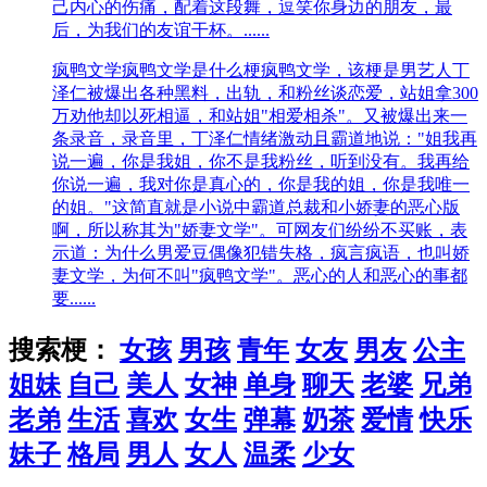
己内心的伤痛，配着这段舞，逗笑你身边的朋友，最
后，为我们的友谊干杯。......
疯鸭文学
疯鸭文学是什么梗疯鸭文学，该梗是男艺人丁
泽仁被爆出各种黑料，出轨，和粉丝谈恋爱，站姐拿300
万劝他却以死相逼，和站姐"相爱相杀"。又被爆出来一
条录音，录音里，丁泽仁情绪激动且霸道地说："姐我再
说一遍，你是我姐，你不是我粉丝，听到没有。我再给
你说一遍，我对你是真心的，你是我的姐，你是我唯一
的姐。"这简直就是小说中霸道总裁和小娇妻的恶心版
啊，所以称其为"娇妻文学"。可网友们纷纷不买账，表
示道：为什么男爱豆偶像犯错失格，疯言疯语，也叫娇
妻文学，为何不叫"疯鸭文学"。恶心的人和恶心的事都
要......
搜索梗：
女孩
男孩
青年
女友
男友
公主
姐妹
自己
美人
女神
单身
聊天
老婆
兄弟
老弟
生活
喜欢
女生
弹幕
奶茶
爱情
快乐
妹子
格局
男人
女人
温柔
少女