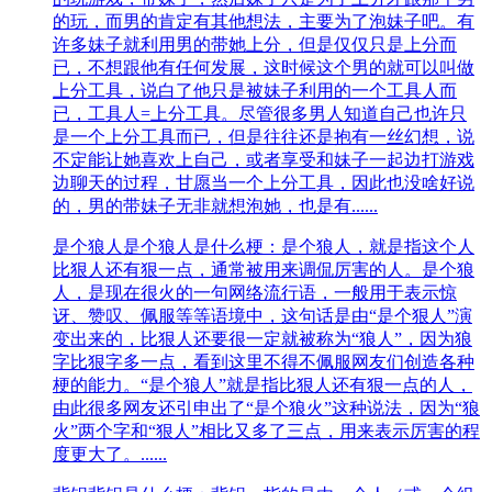
的玩，而男的肯定有其他想法，主要为了泡妹子吧。有
许多妹子就利用男的带她上分，但是仅仅只是上分而
已，不想跟他有任何发展，这时候这个男的就可以叫做
上分工具，说白了他只是被妹子利用的一个工具人而
已，工具人=上分工具。尽管很多男人知道自己也许只
是一个上分工具而已，但是往往还是抱有一丝幻想，说
不定能让她喜欢上自己，或者享受和妹子一起边打游戏
边聊天的过程，甘愿当一个上分工具，因此也没啥好说
的，男的带妹子无非就想泡她，也是有......
是个狼人
是个狼人是什么梗：是个狼人，就是指这个人
比狠人还有狠一点，通常被用来调侃厉害的人。是个狼
人，是现在很火的一句网络流行语，一般用于表示惊
讶、赞叹、佩服等等语境中，这句话是由“是个狠人”演
变出来的，比狠人还要很一定就被称为“狼人”，因为狼
字比狠字多一点，看到这里不得不佩服网友们创造各种
梗的能力。“是个狼人”就是指比狠人还有狠一点的人，
由此很多网友还引申出了“是个狼火”这种说法，因为“狼
火”两个字和“狠人”相比又多了三点，用来表示厉害的程
度更大了。......