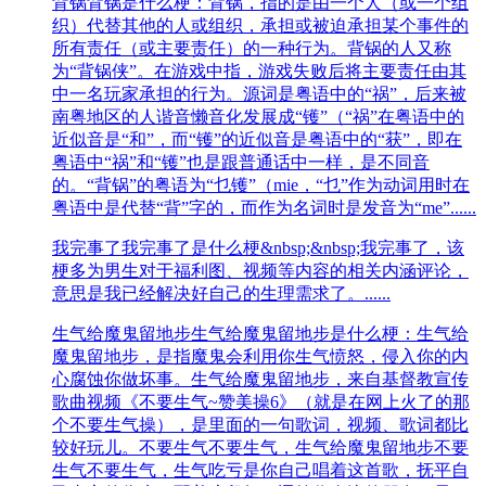
背锅
背锅是什么梗：背锅，指的是由一个人（或一个组
织）代替其他的人或组织，承担或被迫承担某个事件的
所有责任（或主要责任）的一种行为。背锅的人又称
为“背锅侠”。在游戏中指，游戏失败后将主要责任由其
中一名玩家承担的行为。源词是粤语中的“祸”，后来被
南粤地区的人谐音懒音化发展成“镬”（“祸”在粤语中的
近似音是“和”，而“镬”的近似音是粤语中的“获”，即在
粤语中“祸”和“镬”也是跟普通话中一样，是不同音
的。“背锅”的粤语为“乜镬”（mie，“乜”作为动词用时在
粤语中是代替“背”字的，而作为名词时是发音为“me”......
我完事了
我完事了是什么梗&nbsp;&nbsp;我完事了，该
梗多为男生对于福利图、视频等内容的相关内涵评论，
意思是我已经解决好自己的生理需求了。......
生气给魔鬼留地步
生气给魔鬼留地步是什么梗：生气给
魔鬼留地步，是指魔鬼会利用你生气愤怒，侵入你的内
心腐蚀你做坏事。生气给魔鬼留地步，来自基督教宣传
歌曲视频《不要生气~赞美操6》（就是在网上火了的那
个不要生气操），是里面的一句歌词，视频、歌词都比
较好玩儿。不要生气不要生气，生气给魔鬼留地步不要
生气不要生气，生气吃亏是你自己唱着这首歌，抚平自