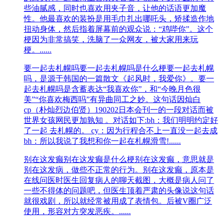
些油腻感，同时也喜欢用夹子音，让他的话语更加魔
性。他最喜欢的装扮是用毛巾扎出哪吒头，矫揉造作地
扭动身体，然后指着屏幕前的观众说：“鸡哔你”。这个
梗因为非常搞笑，洗脑了一众网友，被大家用来玩
梗。......
要一起去札幌吗
要一起去札幌吗是什么梗要一起去札幌
吗，是源于韩国的一篇散文《起风时，我爱你》。要一
起去札幌吗是含蓄表达“我喜欢你”，和“今晚月色很
美”“你喜欢梅西吗”有异曲同工之妙。这句话因灿白
cp（朴灿烈边伯贤）190202日本会刊一的一段对话而被
世界女孩网民更加孰知 。对话如下:bh：我们明明约定好
了一起 去札幌的。 cy：因为行程合不上一直没一起去成
bh：所以我说了我想和你一起在札幌滑雪!......
别在这发癫
别在这发癫是什么梗别在这发癫，意思就是
别在‌‌‌‌‌‌‌‌‌‌‌‌‌这发病，做些不正常的行为。别在这发癫，原本是
在线问医时医生回复病人的聊天截图，大概是病人问了
一些不得体的问题吧，但医生顶着严肃的头像说这句话
就很戏剧，所以就经常被用成了表情包。后被V圈广泛
使用，形容对方突发恶疾。......