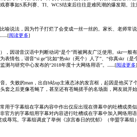
赛事如S系列赛、TI、WCS结束后往往是难民潮的爆发期。注
比喻说法，因为竹子打烂了会变成一丝一丝的。家长、老师常说
..[
阅读更多
]
t的简化），因谐音汉语中判断动词“是个”而被网友广泛使用。sk
，谐音“si ge”比如“热skr（死个）人了”、“你真skr（是
测与研究中心发布的“2018年度十大网络用语”。......[
阅读更多
蜘蛛侠)的谐音。失败的man，出自b站up主液态冰的发言框，起因
苍蝇侠，结果带上头套之后更像苍蝇了，甚至还有苍蝇搓手的名场面，网友就开始在
常用于字幕组在字幕内容中作出仅应出现在弹幕中的吐槽或类似
非官方的字幕组用字幕对内容进行吐槽或在字幕中加入网络用语
赏或辱骂。字幕组调皮了举例《凉宫春日的忧郁》（华盟字幕组）