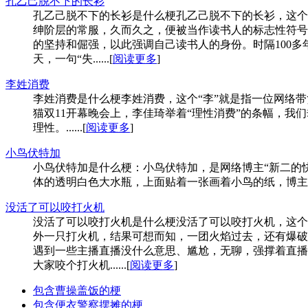
孔乙己脱不下的长衫
孔乙己脱不下的长衫是什么梗孔乙己脱不下的长衫，这个
绅阶层的常服，久而久之，便被当作读书人的标志性符号
的坚持和倔强，以此强调自己读书人的身份。时隔100
天，一句“失......[
阅读更多
]
李姓消费
李姓消费是什么梗李姓消费，这个“李”就是指一位网络
猫双11开幕晚会上，李佳琦举着“理性消费”的条幅，我
理性。......[
阅读更多
]
小鸟伏特加
小鸟伏特加是什么梗：小鸟伏特加，是网络博主“新二的
体的透明白色大水瓶，上面贴着一张画着小鸟的纸，博主将这
没活了可以咬打火机
没活了可以咬打火机是什么梗没活了可以咬打火机，这个
外一只打火机，结果可想而知，一团火焰过去，还有爆破
遇到一些主播直播没什么意思、尴尬，无聊，强撑着直播
大家咬个打火机......[
阅读更多
]
包含曹操盖饭的梗
包含便衣警察摆摊的梗