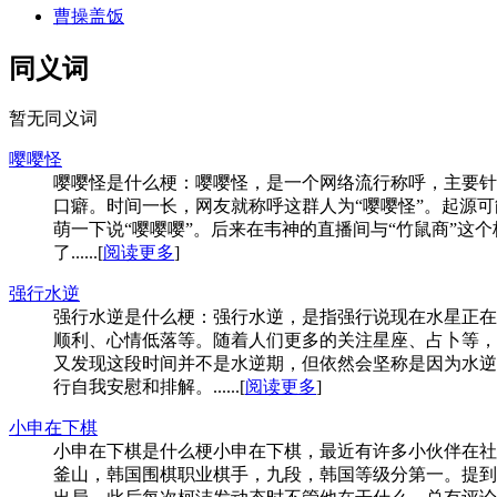
曹操盖饭
同义词
暂无同义词
嘤嘤怪
嘤嘤怪是什么梗：嘤嘤怪，是一个网络流行称呼，主要针
口癖。时间一长，网友就称呼这群人为“嘤嘤怪”。起源
萌一下说“嘤嘤嘤”。后来在韦神的直播间与“竹鼠商”这个
了......[
阅读更多
]
强行水逆
强行水逆是什么梗：强行水逆，是指强行说现在水星正在
顺利、心情低落等。随着人们更多的关注星座、占卜等，
又发现这段时间并不是水逆期，但依然会坚称是因为水逆
行自我安慰和排解。......[
阅读更多
]
小申在下棋
小申在下棋是什么梗小申在下棋，最近有许多小伙伴在社交平
釜山，韩国围棋职业棋手，九段，韩国等级分第一。提到