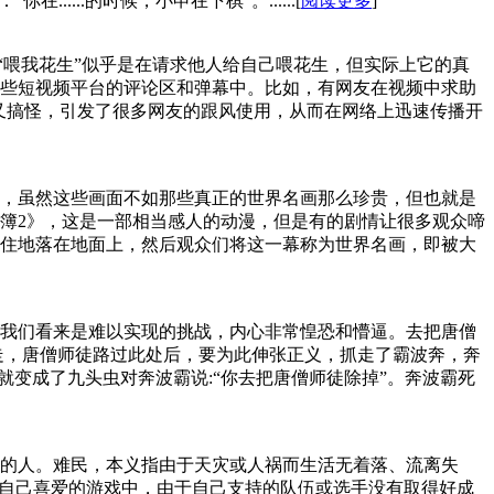
..的时候，小申在下棋”。......[
阅读更多
]
“喂我花生”似乎是在请求他人给自己喂花生，但实际上它的真
某些短视频平台的评论区和弹幕中。比如，有网友在视频中求助
爱又搞怪，引发了很多网友的跟风使用，从而在网络上迅速传播开
，虽然这些画面不如那些真正的世界名画那么珍贵，但也就是
簿2》，这是一部相当感人的动漫，但是有的剧情让很多观众啼
住地落在地面上，然后观众们将这一幕称为世界名画，即被大
我们看来是难以实现的挑战，内心非常惶恐和懵逼。去把唐僧
走，唐僧师徒路过此处后，要为此伸张正义，抓走了霸波奔，奔
变成了九头虫对奔波霸说:“你去把唐僧师徒除掉”​。奔波霸死
的人。难民，本义指由于天灾或人祸而生活无着落、流离失
在自己喜爱的游戏中，由于自己支持的队伍或选手没有取得好成