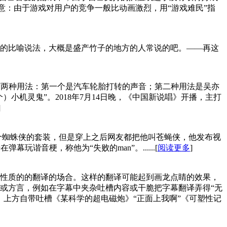
意：由于游戏对用户的竞争一般比动画激烈，用“游戏难民”指
的比喻说法，大概是盛产竹子的地方的人常说的吧。——再这
r一般有两种用法：第一个是汽车轮胎打转的声音；第二种用法是吴亦
个）小机灵鬼”。2018年7月14日晚，《中国新说唱》开播，主打
]
是他买了个蜘蛛侠的套装，但是穿上之后网友都把他叫苍蝇侠，他发布视
弹幕玩谐音梗，称他为“失败的man”。......[
阅读更多
]
性质的的翻译的场合。这样的翻译可能起到画龙点睛的效果，
或方言，例如在字幕中夹杂吐槽内容或干脆把字幕翻译弄得“无
上方自带吐槽《某科学的超电磁炮》“正面上我啊”《可塑性记