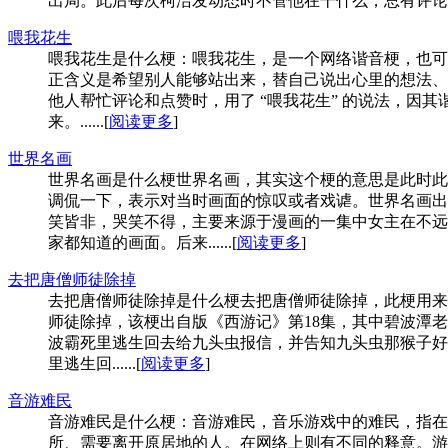
出局。此后每次柯洁发动态时不管他在干什么，总有评论提醒柯洁
喂我花生
喂我花生是什么梗：喂我花生，是一个网络谐音梗，也可以
正含义是希望别人能够站出来，替自己说出心里的想法、
他人帮忙评论和点赞时，用了 “喂我花生” 的说法，
来。......[
阅读更多
]
世界名画
世界名画是什么梗世界名画，其实这个梗的意思是此时此
调侃一下，表示对当时画面的惊叹或者戏谑。世界名画出
笑皆非，哭笑不得，主要来源于漫画的一集中女主在不远
家都知道的画面。后来......[
阅读更多
]
去把唐僧师徒除掉
去把唐僧师徒除掉是什么梗去把唐僧师徒除掉，此梗用来
师徒除掉，该梗出自版《西游记》第18集，其中碧波潭
波霸死里逃生回去给九头虫报信，并告知九头虫那猴子好生
里逃生回......[
阅读更多
]
音游难民
音游难民是什么梗：音游难民，音乐游戏中的难民，指在
所、需要离开原居地的人。在网络上则有不同的释意。游