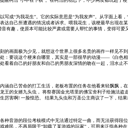
“小申在下棋”。在柯洁的动态下，不少网友都玩起了梗：“你在....
写成“为我花生”。它的实际意思是“为我发声”。从字面上看，
表达自己所遭遇的情况或者诉求。‌喂我花生，该梗最早出现在
因其谐音有趣，使原本可能比较严肃或需要人帮忙的事情，变得可
刻的画面极为少见，就想这个世界上很多名贵的画作一样见不到
处：要说这个梗来自哪里，其实是一部很早的动漫——《白色相
处看着自己的好朋友和自己的男朋友深情的吻在一起，泪水止不
内涵自己苦命的打工生活，老板布置的任务在他看来轻飘飘，在
老龙王的女婿九头虫， 将祭赛国金光塔里的佛宝舍利子给施法盗
厉害啊! 一脸惶恐。 结果九头虫和万圣公主商议了一下，结果就
各种音游的段位考核模式中无法通过特定一曲，而无法获得段位
戏难民，不再局限于“卸载了某游戏的玩家”，可用来泛指各种