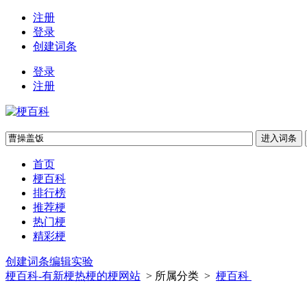
注册
登录
创建词条
登录
注册
首页
梗百科
排行榜
推荐梗
热门梗
精彩梗
创建词条
编辑实验
梗百科-有新梗热梗的梗网站
> 所属分类 >
梗百科