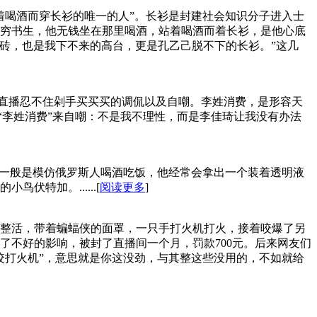
着喝酒而穿长衫的唯一的人”。长衫是封建社会知识分子进入士
穷书生，他无钱坐在那里喝酒，站着喝酒而着长衫，是他心底
门砖，也是我下不来的高台，更是孔乙己脱不下的长衫。”这几
货直播忍不住剁手买买买的调侃以及自嘲。李姓消费，是形容天
用“李姓消费”来自嘲：不是我不理性，而是李佳琦让我没有办法
频一般是模仿俄罗斯人喝酒吃饭，他经常会拿出一个装着透明液
特加。......[
阅读更多
]
整活，带着蝙蝠侠的面罩，一只手打火机打火，接着咬爆了另
不好的影响，被封了直播间一个月，罚款700元。​后来网友们
咬打火机”，意思就是你这没劲，与其整这些没用的，不如就给