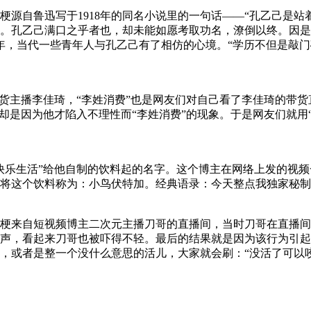
梗源自鲁迅写于1918年的同名小说里的一句话——“孔乙己是站
。孔乙己满口之乎者也，却未能如愿考取功名，潦倒以终。因是
多年，当代一些青年人与孔乙己有了相仿的心境。“学历不但是敲
带货主播李佳琦，“李姓消费”也是网友们对自己看了李佳琦的带
们却是因为他才陷入不理性而“李姓消费”的现象。于是网友们就
快乐生活”给他自制的饮料起的名字。这个博主在网络上发的视
个饮料称为：小鸟伏特加。经典语录：今天整点我独家秘制的小鸟伏
梗来自短视频博主二次元主播刀哥的直播间，当时刀哥在直播间
声，看起来刀哥也被吓得不轻。最后的结果就是因为该行为引起了
，或者是整一个没什么意思的活儿，大家就会刷：“没活了可以