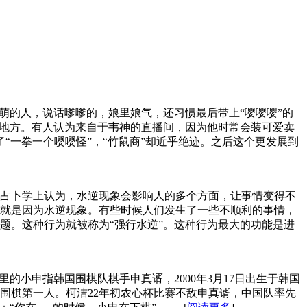
萌的人，说话嗲嗲的，娘里娘气，还习惯最后带上“嘤嘤嘤”的
的地方。有人认为来自于韦神的直播间，因为他时常会装可爱卖
了“一拳一个嘤嘤怪”，“竹鼠商”却近乎绝迹。之后这个更发展到
占卜学上认为，水逆现象会影响人的多个方面，让事情变得不
就是因为水逆现象。有些时候人们发生了一些不顺利的事情，
题。这种行为就被称为“强行水逆”。这种行为最大的功能是进
的小申指韩国围棋队棋手申真谞，2000年3月17日出生于韩国
围棋第一人。柯洁22年初农心杯比赛不敌申真谞，中国队率先