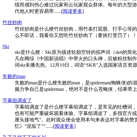
绩而感到伤心难过玩家和云玩家观众群体。每年的大型游戏
代他人时更容易带......[
阅读更多
]
竹丝炒肉
竹丝炒肉是什么梗竹丝炒肉，用竹条打屁股、打手心等的
么不听话，我看你又想吃竹丝炒肉了（要挨打受罚了）！....
Skr
skr是什么梗：Skr原为描述轮胎空转的拟声词（skr
凡在网综《中国新说唱》中带火的口头禅，后被粉丝制作为表情包
词skr未播先热。12月19日，词语“SKR”入选国家语言资源监
失败的man
失败的man是什么梗失败的man，是spiderman(
频力争自己是spiderma‌‌‌‌‌‌‌‌‌‌n，绝对不是什么
字幕组调皮了
字幕组调皮了是什么梗字幕组调皮了，是常见的吐槽词，
也有可能严重破坏观看体验。字幕组调皮了，多指官方或
厘头接地气”。此时观众便会使用本句来表达对字幕的赞
忆》“泥垢了”“......[
阅读更多
]