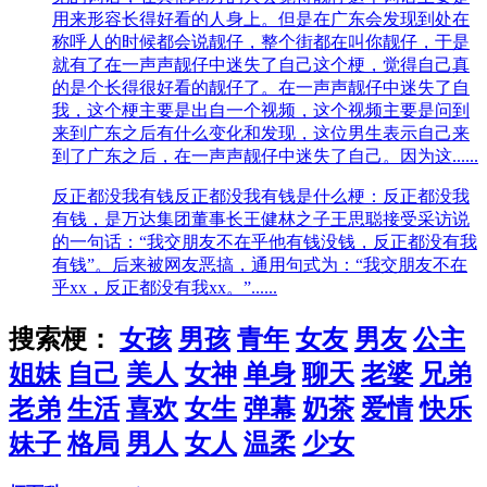
用来形容长得好看的人身上。但是在广东会发现到处在
称呼人的时候都会说靓仔，整个街都在叫你靓仔，于是
就有了在一声声靓仔中迷失了自己这个梗，觉得自己真
的是个长得很好看的靓仔了。在一声声靓仔中迷失了自
我，这个梗主要是出自一个视频，这个视频主要是问到
来到广东之后有什么变化和发现，这位男生表示自己来
到了广东之后，在一声声靓仔中迷失了自己。因为这......
反正都没我有钱
反正都没我有钱是什么梗：反正都没我
有钱，是万达集团董事长王健林之子王思聪接受采访说
的一句话：“我交朋友不在乎他有钱没钱，反正都没有我
有钱”。后来被网友恶搞，通用句式为：“我交朋友不在
乎xx，反正都没有我xx。”......
搜索梗：
女孩
男孩
青年
女友
男友
公主
姐妹
自己
美人
女神
单身
聊天
老婆
兄弟
老弟
生活
喜欢
女生
弹幕
奶茶
爱情
快乐
妹子
格局
男人
女人
温柔
少女