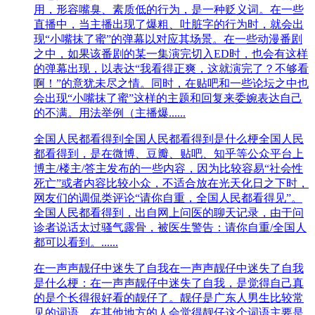
用，形容嘴臭、素质低的行为，是一种贬义词。在一些
直播中，当主播出现了爆粗、吐脏字的行为时，就会出
现“小嘴抹了蜜”的弹幕以对应其场景。在一些动漫番剧
之中，如果该番剧的某一集演完切入ED时，也会有这样
的弹幕出现，以表达“我看得正爽，这就演完了？不够看
啊！”的意犹未尽之情。同时，在贴吧和一些论坛之中也
会出现“小嘴抹了蜜”这样的主题和回复来委婉表达自己
的不满。用法举例（主播爆......
全国人民都看得到
全国人民都看得到是什么梗全国人民
都看得到，是在微博、豆瓣、贴吧、知乎等公众平台上
博主/楼主/答主发布的一些内容，因为比较容易“社会性
死亡”或者内容比较小众，不适合放在光天化日之下时，
网友们的调侃类评论“请你自重，全国人民都看得见”。
全国人民都看得到，出自网上问医的聊天记录，由于问
诊者说话太过骚气露骨，被医生警告：请你自重/全国人
都可以看到。......
在一声声靓仔中迷失了自我
在一声声靓仔中迷失了自我
是什么梗：在一声声靓仔中迷失了自我，是觉得自己真
的是个长得很好看的靓仔了。靓仔是广东人男生比较常
见的词语，在其他地方的人会觉得靓仔这个词语主要是