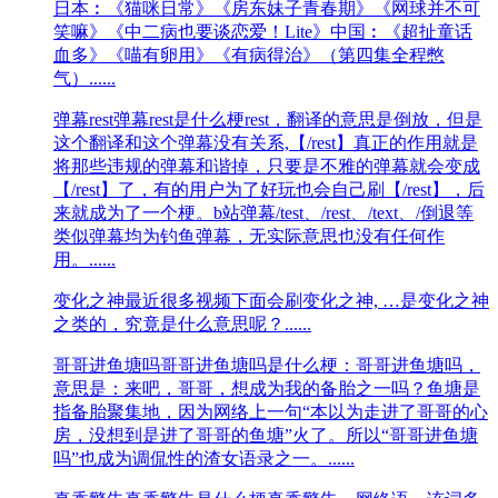
日本︰《猫咪日常》《房东妹子青春期》《网球并不可
笑嘛》《中二病也要谈恋爱！Lite》中国︰《超扯童话
血多》《喵有卵用》《有病得治》（第四集全程憋
气）......
​弹幕rest
​弹幕rest是什么梗rest，翻译的意思是倒放，但是
这个翻译和这个弹幕没有关系,【/rest】真正的作用就是
将那些违规的弹幕和谐掉，只要是不雅的弹幕就会变成
【/rest】了，有的用户为了好玩也会自己刷【/rest】，后
来就成为了一个梗。b站弹幕/test、/rest、/text、/倒退等
类似弹幕均为钓鱼弹幕，无实际意思也没有任何作
用。......
变化之神
最近很多视频下面会刷变化之神, …是变化之神
之类的，究竟是什么意思呢？......
哥哥进鱼塘吗
哥哥进鱼塘吗是什么梗：哥哥进鱼塘吗，
意思是：来吧，哥哥，想成为我的备胎之一吗？鱼塘是
指备胎聚集地，因为网络上一句“本以为走进了哥哥的心
房，没想到是进了哥哥的鱼塘”火了。所以“哥哥进鱼塘
吗”也成为调侃性的渣女语录之一。......