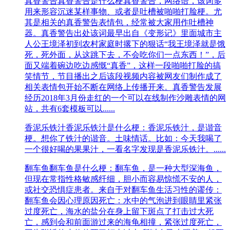
真香警告
真香警告是什么梗真香警告，网络语，该词多
用来形容沉迷某样事物、或者是吐槽被啪啪打脸梗。尤
其是相关的真香警告表情包，经常被大家用作吐槽神
器。真香警告出处该词最早出自《变形记》里面城市主
人公王境泽初到农村家庭时撂下的狠话“我王境泽就是饿
死，死外面，从这跳下去，不会吃你们一点东西！”，后
面又端着碗边吃边感慨“真香”，这样一段啪啪打脸的搞
笑情节，节目播出之后该段视频内容被网友们制作成了
相关表情包开始不断在网络上传播开来。真香警告发展
经历2018年3月份走红的一个可以在线制作沙雕表情的网
站，共有6套模板可以......
香泥乐铁汁
香泥乐铁汁是什么梗：香泥乐铁汁，是谐音
梗。想你了铁汁的谐音。土味情话。比如：今天我喝了
一个很好喝的果果汁，一看名字发现是香泥乐铁汁。......
翻车鱼
翻车鱼是什么梗：翻车鱼，是一种大型深海鱼，
但现在常指性格敏感纤细，胆小而容易惊慌不安的人，
或社交恐惧症患者。来自于对翻车鱼生活习性的谬传：
翻车鱼会因心理原因死亡：水中的气泡进到眼睛里紧张
过度死亡，海水的盐分在身上留下斑点了打击过大死
亡，感到会和前面游过来的海龟相撞，紧张过度死亡，