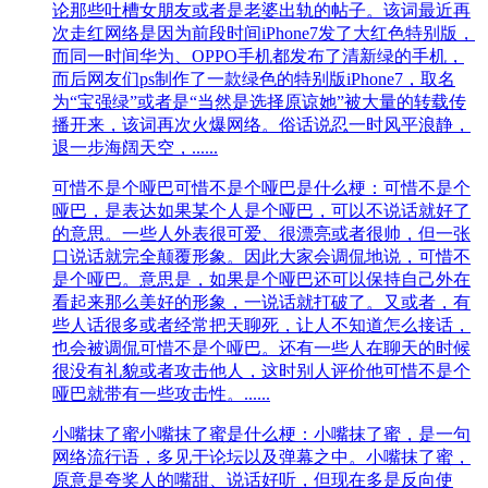
论那些吐槽女朋友或者是老婆出轨的帖子。该词最近再
次走红网络是因为前段时间iPhone7发了大红色特别版，
而同一时间华为、OPPO手机都发布了清新绿的手机，
而后网友们ps制作了一款绿色的特别版iPhone7，取名
为“宝强绿”或者是“当然是选择原谅她”被大量的转载传
播开来，该词再次火爆网络。俗话说忍一时风平浪静，
退一步海阔天空，......
可惜不是个哑巴
可惜不是个哑巴是什么梗：可惜不是个
哑巴，是表达如果某个人是个哑巴，可以不说话就好了
的意思。一些人外表很可爱、很漂亮或者很帅，但一张
口说话就完全颠覆形象。因此大家会调侃地说，可惜不
是个哑巴。意思是，如果是个哑巴还可以保持自己外在
看起来那么美好的形象，一说话就打破了。又或者，有
些人话很多或者经常把天聊死，让人不知道怎么接话，
也会被调侃可惜不是个哑巴。还有一些人在聊天的时候
很没有礼貌或者攻击他人，这时别人评价他可惜不是个
哑巴就带有一些攻击性。......
小嘴抹了蜜
小嘴抹了蜜是什么梗：小嘴抹了蜜，是一句
网络流行语，多见于论坛以及弹幕之中。小嘴抹了蜜，
原意是夸奖人的嘴甜、说话好听，但现在多是反向使