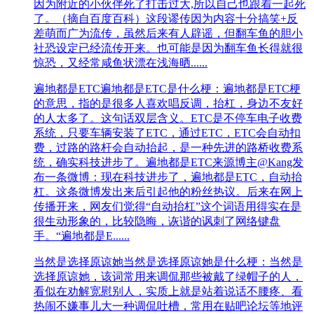
因为附近的小伙伴死了打击过大,所以自己也跟着一起死
了。（摘自百度百科）这段谬传因为内容十分搞笑+反
差萌而广为流传，虽然后来有人辟谣，但翻车鱼的胆小
社恐设定已经流传开来。也可能是因为翻车鱼长得就很
惊恐，又经常咸鱼状漂在浅海晒......
遍地都是ETC
遍地都是ETC是什么梗：遍地都是ETC梗
的意思，指的是很多人喜欢唱反调，抬杠，身边不友好
的人太多了。这句话双层含义。ETC是不停车电子收费
系统，只要车辆安装了ETC，通过ETC，ETC会自动扣
费，过路的路杆会自动抬起，是一种先进的路桥收费系
统，确实科技进步了。遍地都是ETC来源博主@Kang发
布一条微博：现在科技进步了，遍地都是ETC，自动抬
杠。这条微博发出来后引起他的粉丝热议。后来在网上
传播开来，网友们觉得“自动抬杠”这个词语用得实在是
很生动形象的，比较隐晦，诙谐的讽刺了网络键盘
手。“遍地都是E......
当然是选择原谅她
当然是选择原谅她是什么梗：当然是
选择原谅她，该词常用来调侃那些被戴了绿帽子的人，
看似在劝解宽慰别人，实质上就是站着说话不腰疼、看
热闹不嫌事儿大一种调侃吐槽，常用在贴吧论坛等地评