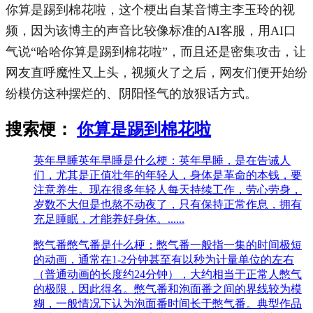
你算是踢到棉花啦，这个梗出自某音博主李玉玲的视
频，
因为该博主的声音
比
较像标准的AI客服
，
用
AI口
气
说“哈哈
你算是踢到棉花啦
”，而且还是密集攻击，让
网友直呼
魔性又
上头，
视频火了之后，网友们便开始纷
纷模仿这种摆烂的、阴阳怪气的放狠话方式。
搜索梗：
你算是踢到棉花啦
英年早睡
英年早睡是什么梗：英年早睡，是在告诫人
们，尤其是正值壮年的年轻人，身体是革命的本钱，要
注意养生。现在很多年轻人每天持续工作，劳心劳身，
岁数不大但是也熬不动夜了，只有保持正常作息，拥有
充足睡眠，才能养好身体。......
憋气番
憋气番是什么梗：憋气番一般指一集的时间极短
的动画，通常在1-2分钟甚至有以秒为计量单位的左右
（普通动画的长度约24分钟），大约相当于正常人憋气
的极限，因此得名。憋气番和泡面番之间的界线较为模
糊，一般情况下认为泡面番时间长于憋气番。典型作品