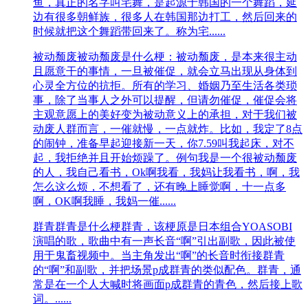
鱼，真正的名字叫宅舞，是起源于韩国的一个舞蹈，延
边有很多朝鲜族，很多人在韩国那边打工，然后回来的
时候就把这个舞蹈带回来了。称为宅......
被动颓废
被动颓废是什么梗：被动颓废，是本来很主动
且愿意干的事情，一旦被催促，就会立马出现从身体到
心灵全方位的抗拒。所有的学习、婚姻乃至生活各类琐
事，除了当事人之外可以提醒，但请勿催促，催促会将
主观意愿上的美好变为被动意义上的承担，对于我们被
动废人群而言，一催就慢，一点就炸。比如，我定了8点
的闹钟，准备早起迎接新一天，你7.59叫我起床，对不
起，我拒绝并且开始烦躁了。例句我是一个很被动颓废
的人，我自己看书，Ok啊我看，我妈让我看书，啊，我
怎么这么烦，不想看了，还有晚上睡觉啊，十一点多
啊，OK啊我睡，我妈一催......
群青
群青是什么梗群青，该梗原是日本组合YOASOBI
演唱的歌，歌曲中有一声长音“啊”引出副歌，因此被使
用于鬼畜视频中。当主角发出“啊”的长音时衔接群青
的“啊”和副歌，并把场景p成群青的类似配色。群青，通
常是在一个人大喊‌‌‌‌‌‌‌‌‌‌‌‌时将画面p成群青的青色，然后接上歌
词。......