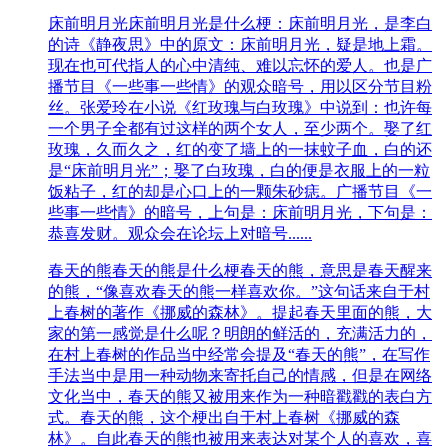
床前明月光
床前明月光是什么梗：床前明月光，是李白
的诗《静夜思》中的原文：床前明月光，疑是地上霜。
现在也可代指人的心中清纯、难以忘怀的爱人。也是广
播节目《一些事一些情》的观众暗号，用以区分节目粉
丝。张爱玲在小说《红玫瑰与白玫瑰》中说到：也许每
一个男子全都有过这样的两个女人，至少两个。娶了红
玫瑰，久而久之，红的变了墙上的一抹蚊子血，白的还
是“床前明月光”；娶了白玫瑰，白的便是衣服上的一粒
饭粘子，红的却是心口上的一颗朱砂痣。广播节目《一
些事一些情》的暗号，上句是：床前明月光，下句是：
恭喜发财。观众会在论坛上对暗号......
春天的熊
春天的熊是什么梗春天的熊，意思是春天醒来
的熊，“像喜欢春天的熊一样喜欢你。”这句话来自于村
上春树的著作《挪威的森林》。提起春天里面的熊，大
家的第一感觉是什么呢？明朗的鲜活的，充满活力的，
在村上春树的作品当中经常会提及“春天的熊”，在写作
手法当中是用一种动物来寄托自己的情感，但是在网络
文化当中，春天的熊又被用来作为一种暗戳戳的表白方
式。春天的熊，这个梗出自于村上春树《挪威的森
林》。自此春天的熊也被用来表达对某个人的喜欢，喜