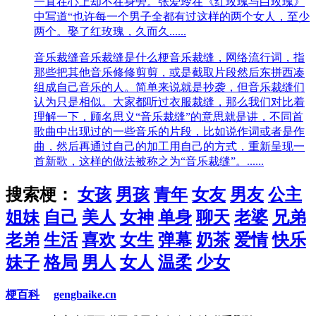
一直在心上却不在身旁。张爱玲在《红玫瑰与白玫瑰》
中写道“也许每一个男子全都有过这样的两个女人，至少
两个。娶了红玫瑰，久而久......
音乐裁缝
音乐裁缝是什么梗音乐裁缝，网络流行词，指
那些把其他音乐修修剪剪，或是截取片段然后东拼西凑
组成自己音乐的人。简单来说就是抄袭，但音乐裁缝们
认为只是相似。大家都听过衣服裁缝，那么我们对比着
理解一下，顾名思义“音乐裁缝”的意思就是讲，不同首
歌曲中出现过的一些音乐的片段，比如说作词或者是作
曲，然后再通过自己的加工用自己的方式，重新呈现一
首新歌，这样的做法被称之为“音乐裁缝”。......
搜索梗：
女孩
男孩
青年
女友
男友
公主
姐妹
自己
美人
女神
单身
聊天
老婆
兄弟
老弟
生活
喜欢
女生
弹幕
奶茶
爱情
快乐
妹子
格局
男人
女人
温柔
少女
梗百科
gengbaike.cn