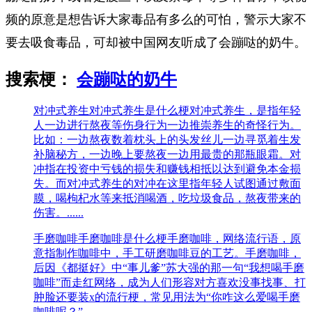
频的原意是想告诉大家毒品有多么的可怕，警示大家不
要去吸食毒品，可却被中国网友听成了会蹦哒的奶牛。
搜索梗：
会蹦哒的奶牛
对冲式养生
对冲式养生是什么梗对冲式养生，是指‌‌‌‌‌‌‌‌‌‌年轻
人一边进行熬夜等伤身行为一边推崇养生的奇怪行为。
比如：一边熬夜数着枕头上的头发丝儿一边寻觅着生发
补脑秘方，一边晚上要熬夜一边用最贵的那瓶眼霜。对
冲指在投资中亏钱的损失和赚钱相抵以达到避免本金损
失。而对冲式养生的对冲在这里指年轻人试图通过敷面
膜，喝枸杞水等来抵消喝酒，吃垃圾食品，熬夜带来的
伤害。......
手磨咖啡
手磨咖啡是什么梗手磨咖啡，网络流行语，原
意指制作咖啡中，手工研磨咖啡豆的工艺。手磨咖啡，
后因《都挺好》中“事儿爹”苏大强的那一句“我想喝手磨
咖啡”而走红网络，成为人们形容对方喜欢没事找事、打
肿脸还要装x的流行梗，常见用法为“你咋这么爱喝手磨
咖啡呢？”。......