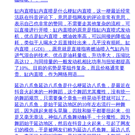
缸内直喷
缸内直喷是什么梗缸内直喷，这一梗最近经常
活跃在抖音评论下，意思是指网友的评论非常有意思，
表示自己也非常的赞同，不需要走其他复杂的流程，可
以直接进行开喷；缸内直喷的原意是指缸内直喷式发动
机，优点是缸内直喷，燃油效率高，可以间接的降低油
耗，类似于人喝水之后直接吐出来，几乎没有损耗。缸
内直喷（GDI），愿意就是直接指将燃油喷入气缸内与
进气混合的技术。优点是油耗量低，升功率大，压缩比
高达12，与同排量的一般发动机相比功率与扭矩都提高
了10%。目前的劣势是零组件复杂，而且价格通常要
贵。缸内直喷，作为网络用语......
延边八爪鱼
延边八爪鱼是什么梗延边八爪鱼，是最近在
抖音火起来的一种舞蹈，这个舞蹈尤其魔性，没有统一
的舞蹈规范，只需要像个章鱼一样晃动手臂就可以了。
延边八爪鱼，是始于延边地区的10年左右流行一种舞
蹈，因为跳起来摇头晃脑，四肢和躯干都要扭起来，但
是又毫无章法，神似八爪鱼舞动触手，十分魔性。因为
舞蹈始于延边地区，然后在抖音上火起来，引起了网友
们的模仿，于是被网友们称为延边八爪鱼舞。延边八爪