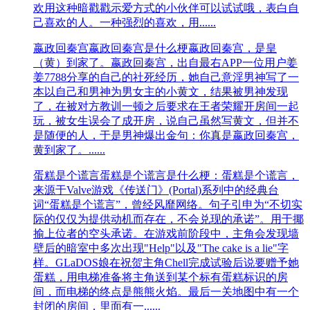
欢用这种暗戳戳示爱方式的小伙伴可以试试哦，表白自
己喜欢的人。一种强烈的喜欢，用......
嬴政回秦宫
嬴政回秦宫是什么梗嬴政回秦宫，是皇‌‌‌‌‌‌‌‌‌‌
（黄）到家了。嬴政回秦宫，出自最右APP一位用户姜
姜7788分享的自己的社死经历，她自己意淫男神写了一
本以自己和男神为男女主的小黄文，结果被男神发现
了，在被对方教训一顿之后要求在王者荣耀开房间一起
玩，被女生误会了成开房，说自己虽然写黄文，但并不
是随便的人，于是男神爆出金句：你真是嬴政回秦宫，
黄到家了。......
蛋糕是个谎言
蛋糕是个谎言是什么梗：蛋糕是个谎言，
来源于Valve游戏《传送门》(Portal)系列中的经典台
词“蛋糕是个谎言”，曾经风靡网络。句子引申为“不切实
际的仅仅为提供动机而存在，不会兑现的承诺”。用于揶
揄上位者的空头承诺。在游戏前阶段中，主角会发现墙
壁后的暗室中多次出现"Help"以及"The cake is a lie"字
样。GLaDOS娘在祝贺主角Chell完成试验后说要赠予她
蛋糕，用电梯准备将主角送到某个标有蛋糕标识的房
间，而电梯的终点是熊熊火焰。最后一关地图中有一个
封闭的房间，里面有一......