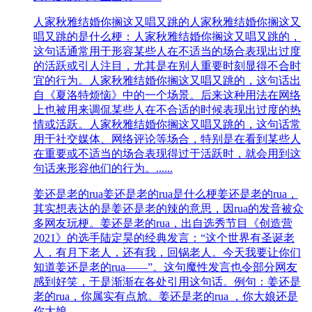
人家秋雅结婚你搁这又唱又跳的
人家秋雅结婚你搁这又
唱又跳的是什么梗：人家秋雅结婚你搁这又唱又跳的，
这句话通常用于形容某些人在不适当的场合表现出过度
的活跃或引人注目，尤其是在别人重要时刻显得不合时
宜的行为。‌人家秋雅结婚你搁这又唱又跳的，这句话出
自《夏洛特烦恼》中的一个场景。后来这种用法在网络
上也被用来调侃某些人在不合适的时候表现出过度的热
情或活跃。人家秋雅结婚你搁这又唱又跳的，这句话常
用于社交媒体、网络评论等场合，特别是在看到某些人
在重要或不适当的场合表现得过于活跃时，就会用到这
句话来形容他们的行为。......
姜还是老的rua
姜还是老的rua是什么梗姜还是老的rua，
其实想表达的是姜还是老的辣的意思，因rua的发音被众
多网友玩梗。姜还是老的rua，出自选秀节目《创造营
2021》的选手陆定昊的经典发言：“这个世界有圣诞老
人，有月下老人，还有我，回锅老人。今天我要让你们
知道姜还是老的rua——”。这句魔性发言也令部分网友
感到好笑，于是渐渐在各处引用这句话。例句：姜还是
老的rua，你属实有点尬。姜还是老的rua ，你大娘还是
你大娘......