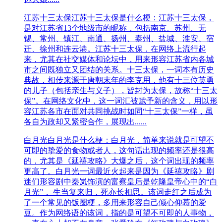
江苏十三太保
江苏十三太保是什么梗：江苏十三太保，
是对江苏省13个地级市的昵称‌，包括南京、苏州、无
锡、常州、镇江、南通、扬州、泰州、盐城、淮安、宿
迁、徐州和连云港。江苏十三太保，在网络上流行起
来，尤其在社交媒体和论坛中，用来形容江苏省内各城
市之间既独立又团结的关系。十三太保，一词本有历史
典故，相传来源于唐朝末年的李克用，他有十三位英勇
的儿子（包括亲生与义子），皆封为太保，故称“十三太
保”。在网络文化中，这一词汇被赋予新的含义，用以形
容江苏各市在面对共同挑战时如同“十三太保”一样，虽
各自为政却又紧密合作，展现出......
白月光
白月光是什么梗：白月光，简单来说就是可望不
可即的挚爱的食物或者人，这句话出现的频率还是很高
的，尤其是《延禧攻略》大爆之后，这个词出现的频率
更高了。白月光一词最近火起来是因为《延禧攻略》剧
迷们形容剧中秦岚饰演的富察皇后是乾隆皇帝心中的“白
月光”， 生当复来归，死亦长相思。该词走红之后成为
了一个常见的饭圈梗，多用来形容自己倾心仰慕的爱
豆。作为网络语的该词，指的是可望不可即的人事物，