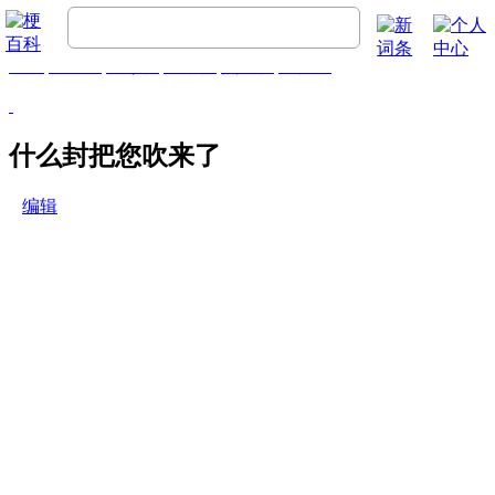
首页
梗百科
精彩梗
推荐梗
热门梗
排行榜
什么封把您吹来了
编辑