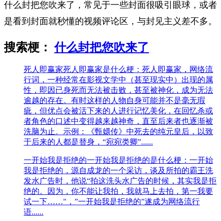
什么封把您吹来了，常见于一些封面很吸引眼球，或者
是看到封面就秒懂的视频评论区，与封见主义差不多。
搜索梗：
什么封把您吹来了
死人即赢家
死人即赢家是什么梗：死人即赢家，网络流
行词，一种经常在影视文学中（甚至现实中）出现的属
性，即因已身死而无法被击败，甚至被神化，成为无法
逾越的存在。有时这样的人物自身可能并不是毫无瑕
疵，但优点会被活下来的人进行记忆美化，在回忆杀或
者角色的口述中变得越来越神奇，直至后来者也逐渐被
洗脑为止。示例：《甄嬛传》中死去的纯元皇后，以致
于后来的人都是替身，“宛宛类卿”......
一开始我是拒绝的
一开始我是拒绝的是什么梗：一开始
我是拒绝的，源自成龙的一个采访，谈及所拍的霸王洗
发水广告时，他说“拍这洗头水广告的时候，其实我是拒
绝的。因为，你不能让我拍，我就马上去拍，第一我要
试一下……"，”一开始我是拒绝的”遂成为网络流行
语......