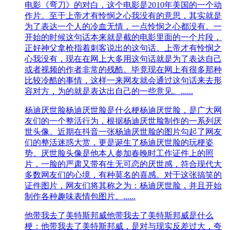
电影《弯刀》的对白，这个电影是2010年美国的一个动
作片。至于上帝才有怜悯之心我没有的意思，其实就是
为了表达一个人的冷血无情，一点怜悯之心都没有。一
开始的时候这句话本来就是截的电影里面的一个片段，
正好神父拿枪指着刺客说出的这句话。上帝才有怜悯之
心我没有，现在在网上大多用这句话就是为了表达自己
或者视频的作者非常的残酷。毕竟现在网上有很多那种
比较冷酷的事情，这样一来网友就会通过这句话来去形
容对方，为的就是表达出自己的一些意见。......
杨迪厌世脸
杨迪厌世脸是什么梗杨迪厌世脸，是广大网
友们的一个整活行为，根据杨迪厌世脸制作的一系列厌
世头像。近期在抖音一张杨迪厌世脸的图片勾起了网友
们的整活迷惑大赏，更是诞生了杨迪厌世脸的玩梗姿
势。厌世脸头像是他本人参加春晚时工作证件上的照
片，一脸的严肃又带有生无可恋的厌世感，符合现代大
多数网友们的心境，有种莫名的喜感。对于这张搞笑的
证件图片，网友们将其称之为：杨迪厌世脸，并且开始
制作各种趣味表情包图片。......
他带我去了美特斯邦威
他带我去了美特斯邦威是什么
梗：他带我去了美特斯邦威，是对与现实反差过大，夸