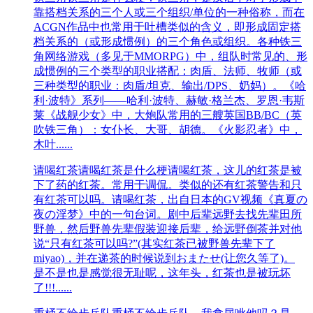
靠搭档关系的三个人或三个组织/单位的一种俗称，而在
ACGN作品中也常用于吐槽类似的含义，即形成固定搭
档关系的（或形成惯例）的三个角色或组织。各种铁三
角网络游戏（多见于MMORPG）中，组队时常见的、形
成惯例的三个类型的职业搭配：肉盾、法师、牧师（或
三种类型的职业：肉盾/坦克、输出/DPS、奶妈）。《哈
利·波特》系列——哈利·波特、赫敏·格兰杰、罗恩·韦斯
莱《战舰少女》中，大炮队常用的三艘英国BB/BC（英
吹铁三角）：女仆长、大哥、胡德。《火影忍者》中，
木叶......
请喝红茶
请喝红茶是什么梗请喝红茶，这儿的红茶是被
下了药的红茶。常用于调侃。类似的还有红茶警告和只
有红茶可以吗。请喝红茶，出自日本的GV视频《真夏の
夜の淫梦》中的一句台词。剧中后辈远野去找先辈田所
野兽，然后野兽先辈假装迎接后辈，给远野倒茶并对他
说“只有红茶可以吗?”(其实红茶已被野兽先辈下了
miyao)，并在递茶的时候说到おまたせ(让您久等了)。
是不是也是感觉很无耻呢，这年头，红茶也是被玩坏
了!!!......