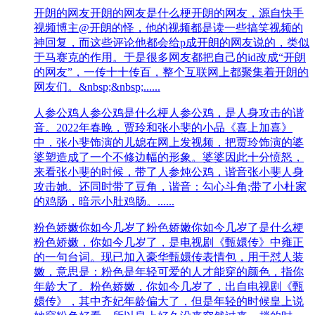
开朗的网友
开朗的网友是什么梗​开朗的网友，源自快手
视频‌‌‌‌‌‌‌‌‌‌‌‌‌博主@开朗的怪，他的视频都是读一些搞笑视频的
神回复，而这些评论他都会给p成开朗的网友说的，类似
于马赛克的作用。于是很多网友都把自己的id改成“开朗
的网友”，一传十十传百，整个互联网上都聚集着开朗的
网友们。&nbsp;&nbsp;......
人参公鸡
人参公鸡是什么梗​人参公鸡，是人‌‌‌‌‌‌‌‌‌‌身攻击的谐
音。2022年春晚，贾玲和张小斐的小品《喜上加喜》
中，张小斐饰演的儿媳在网上发视频，把贾玲饰演的婆
婆塑造成了一个不修边幅的形象。婆婆因此十分愤怒，
来看张小斐的时候，带了人参炖公鸡，谐音张小斐人身
攻击她。还同时带了豆角，谐音：勾心斗角;带了小杜家
的鸡肠，暗示小肚鸡肠。......
粉色娇嫩你如今几岁了
粉色娇嫩你如今几岁了是什么梗
粉色娇嫩，你如今几岁了，是电视剧《甄嬛传》中雍正
的一句台词。现已加入豪华甄嬛传表情包，用于怼人装
嫩，意思是：粉色是年轻可爱的人才能穿的颜色，指你
年龄大了。粉色娇嫩，你如今几岁了，出自电视剧《甄
嬛传》，其中齐妃年龄偏大了，但是年轻的时候皇上说