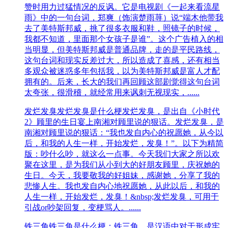
赞时用力过猛情况的反讽。它是电视剧《一起来看流星
雨》中的一句台词，郑爽（饰演楚雨荨）说“端木他带我
去了美特斯邦威，挑了很多衣服和鞋，照镜子的时候，
我都不知道，里面那个女孩子是谁”。这个广告植入的相
当明显，但美特斯邦威是普通品牌，走的是平民路线，
这句台词和现实反差过大，所以造成了喜感，还有相当
多观众被迷惑多年包括我，以为美特斯邦威是富人才配
拥有的。后来，长大的我们再回顾这部剧觉得这句台词
太夸张，很滑稽，就经常用来讽刺无视现实，......
发烂发臭
发烂发臭是什么梗发烂发臭，是出自《小时代
2》顾里的生日宴上南湘对顾里说的狠话。发烂发臭，是
南湘对顾里说的狠话：“我也发自内心的祝愿她，从今以
后，和我的人生一样，开始发烂，发臭！”。以下为精简
版：吵什么吵，就这么一点事。今天我们大家之所以欢
聚在这里，是为我们从小到大的好朋友顾里，庆祝她的
生日。今天，我要敬我的好姐妹，感谢她，分享了我的
悲惨人生。我也发自内心地祝愿她，从此以后，和我的
人生一样，开始发烂，发臭！&nbsp;发烂发臭，可用于
引战or吵架回复，变梗骂人。......
铁三角
铁三角是什么梗：铁三角，是汉语中对于形成牢