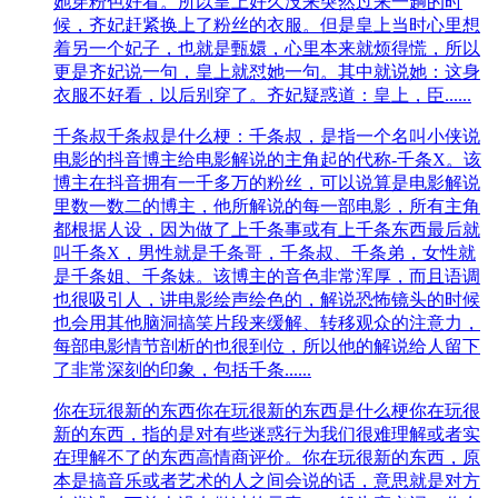
她穿粉色好看。所以皇上好久没来突然过来一趟的时
候，齐妃赶紧换上了粉丝的衣服。但是皇上当时心里想
着另一个妃子，也就是甄嬛，心里本来就烦得慌，所以
更是齐妃说一句，皇上就怼她一句。其中就说她：这身
衣服不好看，以后别穿了。齐妃疑惑道：皇上，臣......
千条叔
千条叔是什么梗：千条叔，是指一个名叫小侠说
电影的抖音博主给电影解说的主角起的代称-千条X。该
博主在抖音拥有一千多万的粉丝，可以说算是电影解说
里数一数二的博主，他所解说的每一部电影，所有主角
都根据人设，因为做了上千条事或有上千条东西最后就
叫千条X，男性就是千条哥，千条叔、千条弟，女性就
是千条姐、千条妹。该博主的音色非常浑厚，而且语调
也很吸引人，讲电影绘声绘色的，解说恐怖镜头的时候
也会用其他脑洞搞笑片段来缓解、转移观众的注意力，
每部电影情节剖析的也很到位，所以他的解说给人留下
了非常深刻的印象，包括千条......
你在玩很新的东西
你在玩很新的东西是什么梗你在玩很
新的东西，指的是对有些迷惑行为我们很难理解或者实
在理解不了的东西高情商评价。你在玩很新的东西，原
本是搞音乐或者艺术的人之间会说的话，意思就是对方