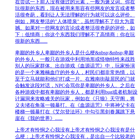
在尝试一下前人没有做过的元素，一般为褒义词。你在
玩很新的东西，现在被用来形容有些网友的发言或者整
活很奇葩，看到让人无法理解的行为就可以这么评价。
例如，网友整活的"人体喷泉"，虽然理解不了但大为震
撼。如果对一些网友的言论或者整活很奇葩的评价，如
下：低情商：你这个东西我们理解不了高情商：你在玩
很新的东西......
卑鄙的外乡人
卑鄙的外乡人是什么梗&nbsp;&nbsp;卑鄙
的外乡人，一般只在游戏中利用地形或怪物特性来战胜
别人的玩家群体。出自游戏《血源诅咒》中，玩家扮演
的是一个来雅楠血疗的外乡人，村民们都非常热情，以
至于立马就能和他们打成一片。在雅南街敲居民的门就
会触发这段对话，NPC会骂你是卑鄙的外乡人。之后在
各种游戏中都有卑鄙的外乡人，都是利用bug或者机制设
计漏洞来攻略难关的玩家，例如在《只狼》天守阁，将
义夫堵在角落一顿暴打。在《血源诅咒》中将神父卡在
楼梯一顿暴打在《艾尔登法环》中勾引黑剑眷属跳下悬
崖在《我的世界》......
上帝才有怜悯之心我没有
上帝才有怜悯之心我没有是什
么梗：上帝才有怜悯之心我没有，是出自一个比较老的