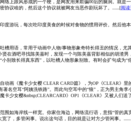
只是网络上跟风形成的一个梗，是网友用来欺骗00后的脑洞。就
议啥的，然后这个协议就被网友当恶作剧玩坏了。......[
阅读
游‌‌‌‌‌‌‌‌‌玩，每次吃印‌‌‌‌‌‌‌‌‌度美食的‌‌‌‌‌‌‌‌‌时候
吐槽用语，常用于动画中人物/事物形象奇特长得丑的情况，尤
曾小贤在酒吧寻找陈美嘉时，发现一个与陈美嘉背影相似的胡渣男
“小别致长得真东西”，以吐槽人物形象别致。有时会扩句成为“
女樱 CLEAR CARD篇》，为OP《CLEAR》里的一句歌词“Goin
有著名空耳“阿姨洗铁路”。而此句空耳中的“狼”，正为男主角
nbsp;CLEARCARD》OP1《CLEAR》又被人们送了个...
范围如海岸线一样宽。你家住海边，网络流行语，意指“管的真宽
了，多管闲事。说出这句话，目的就是让对方少管闲事。......