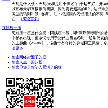
天胡是什么梗：天胡/天和是用于描述“由于运气好，开
以宣布天胡直接推倒胡牌。因为需要超高的RP，达成难
牌型的话则叫做“地胡”。注：根据国内习惯用法的不同“
在......[
阅读更多
]
​阿姨压一压
阿姨压一压是什么梗：阿姨压一压，即”啊咿呀咿呀“的
中都有出现，但该词专用于指代曲目名称时，通常代表的是《
的主题曲《Awake》，该曲带有奇特的异域阿三风情，令人
读更多
]
包含网络街溜子的梗
包含人生一架的梗
包含你惨了你坠入爱河了的梗