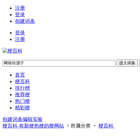
注册
登录
创建词条
登录
注册
首页
梗百科
排行榜
推荐梗
热门梗
精彩梗
创建词条
编辑实验
梗百科-有新梗热梗的梗网站
> 所属分类 >
梗百科