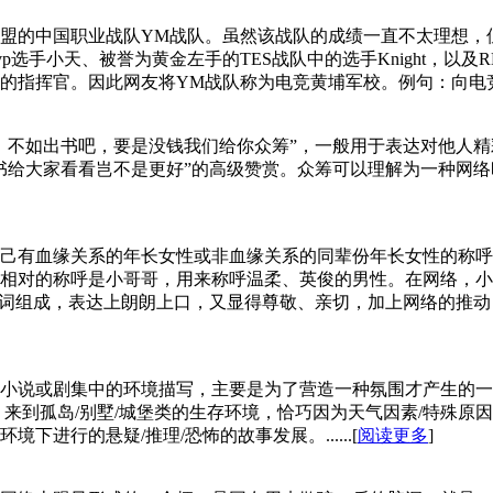
盟的中国职业战队YM战队。虽然该战队的成绩一直不太理想，但
p选手小天、被誉为黄金左手的TES战队中的选手Knight，以
挥官。因此网友将YM战队称为电竞黄埔军校。例句：向电竞黄埔军
，不如出书吧，要是没钱我们给你众筹”，一般用于表达对他人精
书给大家看看岂不是更好”的高级赞赏。众筹可以理解为一种网络
己有血缘关系的年长女性或非血缘关系的同辈份年长女性的称呼，
的称呼是小哥哥，用来称呼温柔、英俊的男性。在网络，小姐姐一词
组成，表达上朗朗上口，又显得尊敬、亲切，加上网络的推动，该称呼
小说或剧集中的环境描写，主要是为了营造一种氛围才产生的一
 来到孤岛/别墅/城堡类的生存环境，恰巧因为天气因素/特殊
进行的悬疑/推理/恐怖的故事发展。......[
阅读更多
]