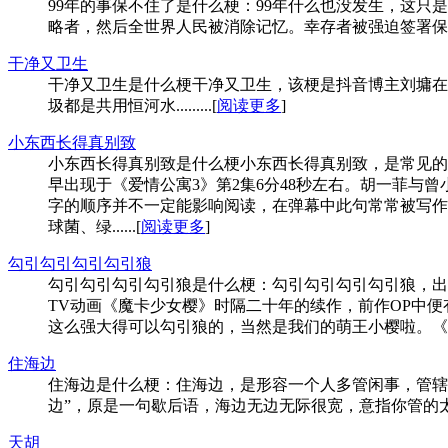
99年的事保不住了是什么梗：99年什么也没发生，这
略者，然后全世界人民被消除记忆。幸存者被强迫签署保密协
干净又卫生
干净又卫生是什么梗干净又卫生，该梗是抖音博主刘墉在印‌‌‌‌‌‌‌‌‌度
圾都是共用恒河水.........[
阅读更多
]
小东西长得真别致
小东西长得真别致是什么梗小东西长得真别致，是常见的
早出现于《爱情公寓3》第2集6分48秒左右。胡一菲与
字的顺序并不一定能影响阅读，在弹幕中此句常常被写作
球菌、绿......[
阅读更多
]
勾引勾引勾引勾引狼
勾引勾引勾引勾引狼是什么梗：勾引勾引勾引勾引狼，出自动画《魔卡少
TV动画《魔卡少女樱》时隔二十年的续作，前作OP中便
这么强大得可以勾引狼的，当然是我们的萌王小樱啦。《魔卡少女樱&
住海边
住海边是什么梗：住海边，是形容一个人多管闲事，管辖
边”，原是一句歇后语，海边无边无际很宽，意指你管的太宽
天胡