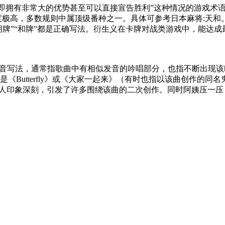
局即拥有非常大的优势甚至可以直接宣告胜利”这种情况的游戏术
度极高，多数规则中属顶级番种之一。具体可参考日本麻将:天
胡牌”“和牌”都是正确写法。衍生义在卡牌对战类游戏中，能达成
谐音写法，通常指歌曲中有相似发音的吟唱部分，也指不断出现
Butterfly》或《大家一起来》（有时也指以该曲创作的同名
印象深刻，引发了许多围绕该曲的二次创作。同时阿姨压一压，也是j