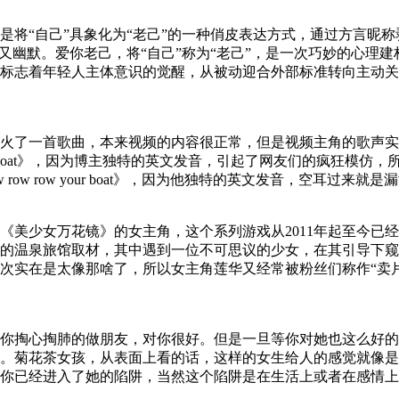
将“自己”具象化为“老己”的一种俏皮表达方式，通过方言昵称
又幽默。爱你老己，将“自己”称为“老己”，是一次巧妙的心理建
志着年轻人主体意识的觉醒，从被动迎合外部标准转向主动关照内在
又火了一首歌曲，本来视频的内容很正常，但是视频主角的歌声
 your boat》，因为博主独特的英文发音，引起了网友们的疯狂
row row your boat》，因为他独特的英文发音，空耳过来就是漏漏
《美少女万花镜》的女主角，这个系列游戏从2011年起至今已
的温泉旅馆取材，其中遇到一位不可思议的少女，在其引导下窥
次实在是太像那啥了，所以女主角莲华又经常被粉丝们称作“卖
你掏心掏肺的做朋友，对你很好。但是一旦等你对她也这么好的
。菊花茶女孩，从表面上看的话，这样的女生给人的感觉就像是
经进入了她的陷阱，当然这个陷阱是在生活上或者在感情上的陷阱。