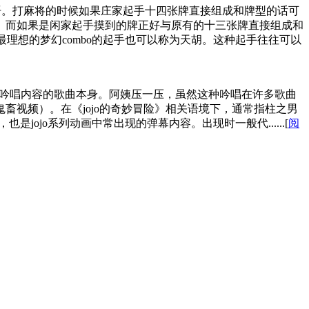
语。打麻将的时候如果庄家起手十四张牌直接组成和牌型的话可
和。而如果是闲家起手摸到的牌正好与原有的十三张牌直接组成和
最理想的梦幻combo的起手也可以称为天胡。这种起手往往可以
该吟唱内容的歌曲本身。阿姨压一压，虽然这种吟唱在许多歌曲
鬼畜视频）。在《jojo的奇妙冒险》相关语境下，通常指柱之男
ojo系列动画中常出现的弹幕内容。出现时一般代......[
阅