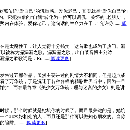
剥离传统"爱自己"的沉重感。爱你老己，其实就是“爱你自己”的
构。它把抽象的“自我”转化为一位可以调侃、关怀的“老朋友”，
体验。爱你老己，这句话的生命力在于，“允许你......[
阅
实在是太魔性了，让人觉得十分搞笑，这首歌也成为了热门。漏
模仿，所以被称为漏漏漏之歌。漏漏漏之歌，出自某音博主刘涛
漏之歌歌词是：Ro......[
阅读更多
]
经发售过五部作品，虽然主要讲述的剧情大不相同，但是起点或
看了万华镜，于是沉迷于各种各样的精彩世界当中，因为一旦
片的”，而在最终章《美少女万华镜：理与迷宫的少女》则是讲
时候，那个时候就是她坑你的时候了。而且最关键的是，她坑
一个非常好相处的人，而且还是那种可以做知心朋友的。当你
......[
阅读更多
]