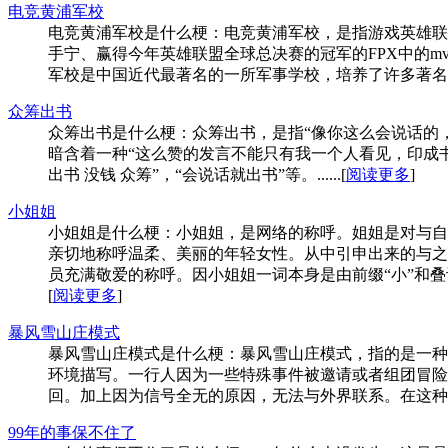
电竞黄浦军校
电竞黄浦军校是什么梗：电竞黄浦军校，是指游戏英雄联
手宁、赢得今年英雄联盟全球总决赛的冠军的FPX中的mv
军校是中国近代最著名的一所军事学校，培养了许多著名的指
众筹出书
众筹出书是什么梗：众筹出书，是指“像你这么会说话的
暗含着一种“这么赞的发言不能只有我一个人看见，印成
出书 没钱 众筹”，“会说话就出书”等。......[
阅读更多
]
小姐姐
小姐姐是什么梗：小姐姐，是网络的称呼。姐姐是对与自
亲切地称呼温柔、美丽的年轻女性。从中引申出来的与之相对
员充满敬爱的称呼。因小姐姐一词本身是由前缀“小”和叠词
[
阅读更多
]
暴风雪山庄模式
暴风雪山庄模式是什么梗：暴风雪山庄模式，指的是一种
环境描写。一行人因为一些特殊事件被邀请或者组团冒险
回。加上因为信号全无的原因，无法与外界联系。在这种环境下
99年的事保不住了