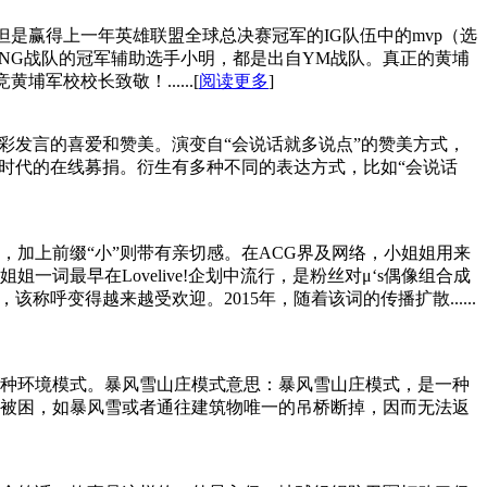
是赢得上一年英雄联盟全球总决赛冠军的IG队伍中的mvp（选
及RNG战队的冠军辅助选手小明，都是出自YM战队。真正的黄埔
校校长致敬！......[
阅读更多
]
彩发言的喜爱和赞美。演变自“会说话就多说点”的赞美方式，
时代的在线募捐。衍生有多种不同的表达方式，比如“会说话
加上前缀“小”则带有亲切感。在ACG界及网络，小姐姐用来
最早在Lovelive!企划中流行，是粉丝对μ‘s偶像组合成
变得越来越受欢迎。2015年，随着该词的传播扩散......
种环境模式。暴风雪山庄模式意思：暴风雪山庄模式，是一种
原因被困，如暴风雪或者通往建筑物唯一的吊桥断掉，因而无法返