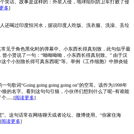
是一个笑话。故事是这样的：外星入侵，地球组织防卫军打败了侵
更多
]
对食物的惯用评价。然后他本人还喝过印度恒河水，据说印度人吃饭、洗衣服、洗澡、丢垃
其常见于角色黑化时的弹幕中。小东西长得真别致，此句似乎最
，曾小贤说了一句：“呦呦呦呦，小东西长得真别致。” 由于汉
你这个小别致长得可真东西呢”等。举例《工作细胞》中肺炎链
g going going going on”的空耳。该作为1998年
李小狼的名字。看到这句勾引狼，小伙伴们想到什么了呢~有谁能
...[
阅读更多
]
”。这句话常在网络聊天或者论坛、微博使用。“你家住海
[
阅读更多
]