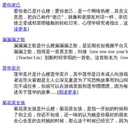
爱你老己
爱你老己是什么梗：爱你老己，是一个网络热梗，其含义是
意思，把自己称作“老己”，就像和老朋友对话一样，亲切
使之变成邻里唠嗑般的轻松日常。心理学研究者指出，这标
读更多
]
漏漏漏之歌
漏漏漏之歌是什么梗漏漏漏之歌，是​近期在短视频平台
漏漏之歌，指得是一首英文歌，叫做《row row row
（Teacher Liu）划船时经常唱的一首歌。这首歌名为《row 
莲华卖片
莲华卖片是什么梗莲华卖片，其中莲华是日本成人向游戏
者说导火索都是主人公深见夏彦为了写恐怖故事而到山间
完不成任务，你就可以在游戏里面和莲华嘿嘿嘿，因为每
述关于莲华的故事......[
阅读更多
]
菊花茶女孩
菊花茶女孩是什么梗：菊花茶女孩，是指一开始的时候和
了你之后，你还不知道，还一味的认为她是你最好的朋友
全心全意的去对她的时候，那么这个时候已经完了，因为你已