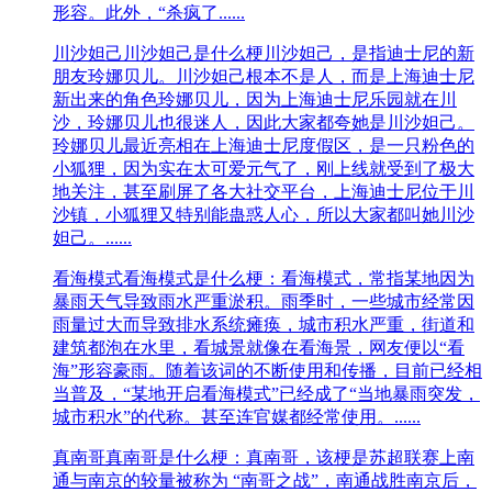
形容。此外，“杀疯了......
川沙妲己
川沙妲己是什么梗川沙妲己，是指‌‌‌‌‌‌‌‌‌‌‌‌迪士尼的新
朋友玲娜贝儿。川沙妲己根本不是人，而是上海迪士尼
新出来的角色玲娜贝儿，因为上海迪士尼乐园就在川
沙，玲娜贝儿也很迷人，因此大家都夸她是川沙妲己。
玲‌‌‌‌‌‌‌‌‌‌‌‌娜贝儿最近亮相在上海迪士尼度假区，是一只粉色的
小狐狸，因为实在太可爱元气了，刚上线就受到了极大
地关注，甚至刷屏了各大社交平台，上海迪士尼位于川
沙镇，小狐狸又特别能蛊惑人心，所以大家都叫她川沙
妲己。......
看海模式
看海模式是什么梗：看海模式，常指某地因为
暴雨天气导致雨水严重淤积。雨季时，一些城市经常因
雨量过大而导致排水系统瘫痪，城市积水严重，街道和
建筑都泡在水里，看城景就像在看海景，网友便以“看
海”形容豪雨。随着该词的不断使用和传播，目前已经相
当普及，“某地开启看海模式”已经成了“当地暴雨突发，
城市积水”的代称。甚至连官媒都经常使用。......
真南哥
真南哥是什么梗：真南哥，该梗是苏超联赛上南
通与南京的较量被称为 “南哥之战”，南通战胜南京后，