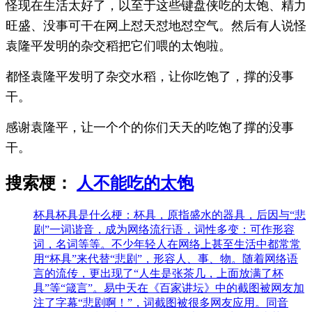
怪现在生活太好了，以至于这些键盘侠吃的太饱、精力
旺盛、没事可干在网上怼天怼地怼空气。然后有人说怪
袁隆平发明的杂交稻把它们喂的太饱啦。
都怪袁隆平发明了杂交水稻，让你吃饱了，撑的没事
干。
感谢袁隆平，让一个个的你们天天的吃饱了撑的没事
干。
搜索梗：
人不能吃的太饱
杯具
杯具是什么梗：杯具，原指盛水的器具，后因与“悲
剧”一词谐音，成为网络流行语，词性多变：可作形容
词，名词等等。不少年轻人在网络上甚至生活中都常常
用“杯具”来代替“悲剧”，形容人、事、物。随着网络语
言的流传，更出现了“人生是张茶几，上面放满了杯
具”等“箴言”。易中天在《百家讲坛》中的截图被网友加
注了字幕“悲剧啊！”，词截图被很多网友应用。同音