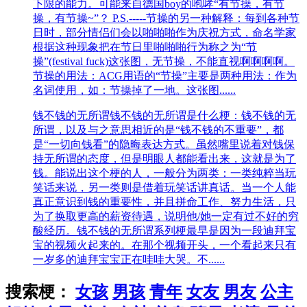
下限的能力。可能来自德国boy的咆哮“有节操，有节
操，有节操~”？ P.S.-----节操的另一种解释：每到各种节
日时，部分情侣们会以啪啪啪作为庆祝方式，命名学家
根据这种现象把在节日里啪啪啪行为称之为“节
操”(festival fuck)这张图，无节操，不能直视啊啊啊啊。
节操的用法：ACG用语的“节操”主要是两种用法：作为
名词使用，如：节操掉了一地。这张图......
钱不钱的无所谓
钱不钱的无所谓是什么梗：钱不钱的无
所谓，以及与之意思相近的是“钱不钱的不重要”，都
是“一切向钱看”的隐晦表达方式。虽然嘴里说着对钱保
持无所谓的态度，但是明眼人都能看出来，这就是为了
钱。能说出这个梗的人，一般分为两类：一类纯粹当玩
笑话来说，另一类则是借着玩笑话讲真话。当一个人能
真正意识到钱的重要性，并且拼命工作、努力生活，只
为了换取更高的薪资待遇，说明他/她一定有过不好的穷
酸经历。钱不钱的无所谓系列梗最早是因为一段迪拜宝
宝的视频火起来的。在那个视频开头，一个看起来只有
一岁多的迪拜宝宝正在哇哇大哭。不......
搜索梗：
女孩
男孩
青年
女友
男友
公主