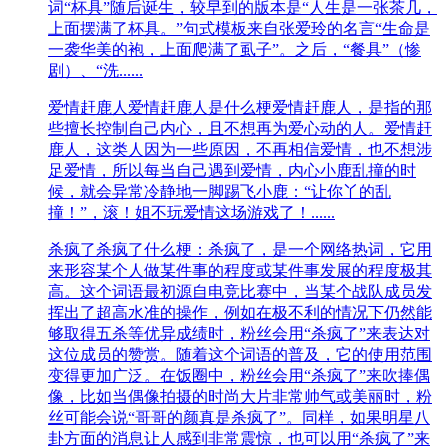
词“杯具”随后诞生，较早到的版本是“人生是一张茶几，
上面摆满了杯具。”句式模板来自张爱玲的名言“生命是
一袭华美的袍，上面爬满了虱子”。之后，“餐具”（惨
剧）、“洗......
爱情赶鹿人
爱情赶鹿人是什么梗爱情赶鹿人，​是指的那
些擅长控制自己内心，且不想再为爱心动的人。爱情赶
鹿人，这类人因为一些原因，不再相信爱情，也不想涉
足爱情，所以每当自己遇到爱情，内心小鹿乱撞的时
候，就会异常冷静地一脚踢飞小鹿：“让你丫的乱
撞！”，滚！姐不玩爱情这场游戏了！......
杀疯了
杀疯了什么梗：杀疯了，是一个网络热词，它用
来形容某个人做某件事的程度或某件事发展的程度极其
高。这个词语最初源自电竞比赛中，当某个战队成员发
挥出了超高水准的操作，例如在极不利的情况下仍然能
够取得五杀等优异成绩时，粉丝会用“杀疯了”来表达对
这位成员的赞赏。随着这个词语的普及，它的使用范围
变得更加广泛。在饭圈中，粉丝会用“杀疯了”来吹捧偶
像，比如当偶像拍摄的时尚大片非常帅气或美丽时，粉
丝可能会说“哥哥的颜真是杀疯了”。同样，如果明星八
卦方面的消息让人感到非常震惊，也可以用“杀疯了”来