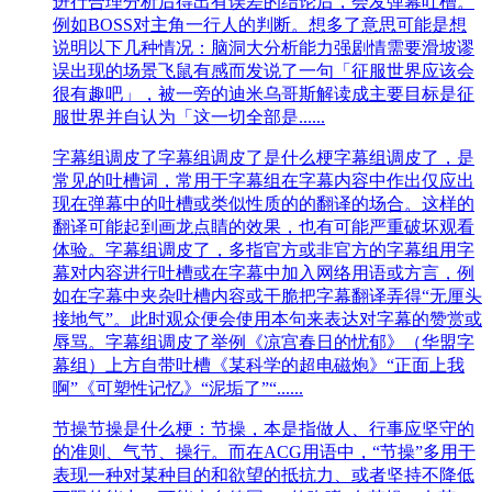
进行合理分析后得出有误差的结论后，会发弹幕吐槽。
例如BOSS对主角一行人的判断。想多了意思可能是想
说明以下几种情况：脑洞大分析能力强剧情需要滑坡谬
误出现的场景飞鼠有感而发说了一句「征服世界应该会
很有趣吧」，被一旁的迪米乌哥斯解读成主要目标是征
服世界并自认为「这一切全部是......
字幕组调皮了
字幕组调皮了是什么梗字幕组调皮了，是
常见的吐槽词，常用于字幕组在字幕内容中作出仅应出
现在弹幕中的吐槽或类似性质的的翻译的场合。这样的
翻译可能起到画龙点睛的效果，也有可能严重破坏观看
体验。字幕组调皮了，多指官方或非官方的字幕组用字
幕对内容进行吐槽或在字幕中加入网络用语或方言，例
如在字幕中夹杂吐槽内容或干脆把字幕翻译弄得“无厘头
接地气”。此时观众便会使用本句来表达对字幕的赞赏或
辱骂。字幕组调皮了举例《凉宫春日的忧郁》（华盟字
幕组）上方自带吐槽《某科学的超电磁炮》“正面上我
啊”《可塑性记忆》“泥垢了”“......
节操
节操是什么梗：节操，本是指做人、行事应坚守的
的准则、气节、操行。而在ACG用语中，“节操”多用于
表现一种对某种目的和欲望的抵抗力、或者坚持不降低