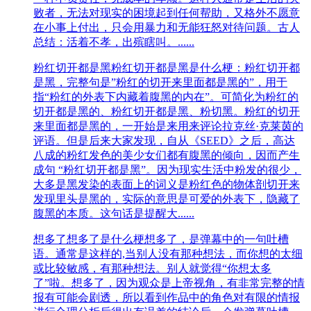
败者，无法对现实的困境起到任何帮助，又格外不愿意
在小事上付出，只会用暴力和无能狂怒对待问题。古人
总结：活着不孝，出殡瞎叫。......
粉红切开都是黑
粉红切开都是黑是什么梗：粉红切开都
是黑，完整句是”粉红的切开来里面都是黑的”，用于
指“粉红的外表下内藏着腹黑的内在”。可简化为粉红的
切开都是黑的、粉红切开都是黑、粉切黑。粉红的切开
来里面都是黑的，一开始是来用来评论拉克丝·克莱茵的
评语。但是后来大家发现，自从《SEED》之后，高达
八成的粉红发色的美少女们都有腹黑的倾向，因而产生
成句 “粉红切开都是黑”。因为现实生活中粉发的很少，
大多是黑发染的表面上的词义是粉红色的物体剖切开来
发现里头是黑的，实际的意思是可爱的外表下，隐藏了
腹黑的本质。这句话是提醒大......
想多了
想多了是什么梗想多了，是弹幕中的一句吐槽
语。通常是这样的,当别人没有那种想法，而你想的太细
或比较敏感，有那种想法。别人就觉得“你想太多
了”啦。想多了，因为观众是上帝视角，有非常完整的情
报有可能会剧透，所以看到作品中的角色对有限的情报