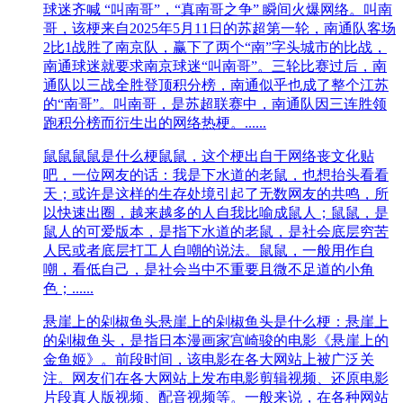
球迷齐喊 “叫南哥”，“真南哥之争” 瞬间火爆网络。叫南
哥，该梗来自2025年5月11日的苏超第一轮，南通队客场
2比1战胜了南京队，赢下了两个“南”字头城市的比战，
南通球迷就要求南京球迷“叫南哥”。三轮比赛过后，南
通队以三战全胜登顶积分榜，南通似乎也成了整个江苏
的“南哥”。叫南哥，是苏超联赛中，南通队因三连胜领
跑积分榜而衍生出的网络热梗。......
鼠鼠
鼠鼠是什么梗鼠鼠，这个梗出自于网络丧文化贴
吧，一位网友的话：我是下水道的老鼠，也想抬头看看
天；或许是这样的生存处境引起了无数网友的共鸣，所
以快速出圈，越来越多的人自我比喻成鼠人；鼠鼠，是
鼠人的可爱版本，是指下水道的老鼠，是社会底层穷苦
人民或者底层打工人自嘲的说法。鼠鼠，一般用作自
嘲，看低自己，是社会当中不重要且微不足道的小角
色；......
悬崖上的剁椒鱼头
悬崖上的剁椒鱼头是什么梗：悬崖上
的剁椒鱼头，是指日本漫画家宫崎骏的电影《悬崖上的
金鱼姬》。前段时间，该电影在各大网站上被广泛关
注。网友们在各大网站上发布电影剪辑视频、还原电影
片段真人版视频、配音视频等。一般来说，在各种网站