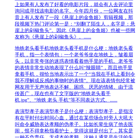
上如果有人发布了好看的电影片段，就会有人去评论里
询问或寻找该电影的名字。今年四月份，一位网友在抖
音上有人发布了一段《悬崖上的金鱼姬》剪辑视频，那
段视频下热门评论第一是：“别翻了陌生人，名字是：悬
崖上的剁椒鱼头”。因此《悬崖上的金鱼姬》也被一些网
友称为《悬崖上的剁椒鱼头》。......
地铁老头看手机
地铁老头看手机是什么梗：地铁老头看
手机，指一个表情包：一个老爷爷坐在地铁上，皱着眉
头，以非常夸张的迷惑表情看着他手里的手机。老爷爷
的表情非常生动地表现了什么叫“辣眼睛”，而且他手里
拿着手机，很恰当地表示出了一个“当我在手机上看到令
我不理解或反感的事物时的表情”。现在该表情包经常被
网友用于无声地表达不解、困惑、厌恶的情绪。由于流
传甚广，现在也有了文字版的“地铁老头看手
机.jpg”、“地铁 老头 手机”等不同表达方式。......
表演型孝子
表演型孝子是什么梗：表演型孝子，是指没
有在平时付出时间心血，通过在某些场合对旁人大吼大
叫命令威胁表达孝顺的伪孝子。比如长辈生病了他去医
闹，恨不得拿枪指着护士，觉得这就是付出了，其实是
一种不负责任，无成本的孝顺。这种人通常是生活的失