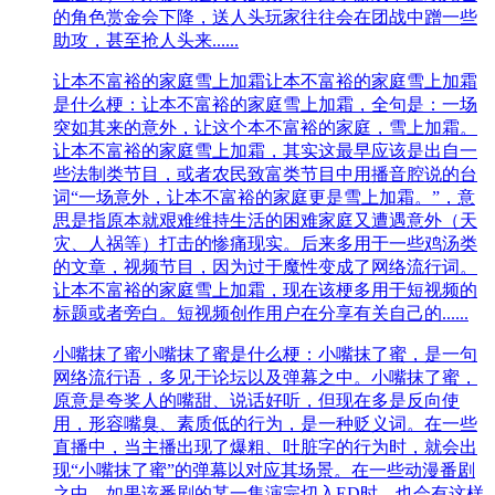
的角色赏金会下降，送人头玩家往往会在团战中蹭一些
助攻，甚至抢人头来......
让本不富裕的家庭雪上加霜
让本不富裕的家庭雪上加霜
是什么梗：让本不富裕的家庭雪上加霜，全句是：一场
突如其来的意外，让这个本不富裕的家庭，雪上加霜。
让本不富裕的家庭雪上加霜，其实这最早应该是出自一
些法制类节目，或者农民致富类节目中用播音腔说的台
词“一场意外，让本不富裕的家庭更是雪上加霜。”，意
思是指原本就艰难维持生活的困难家庭又遭遇意外（天
灾、人祸等）打击的惨痛现实。后来多用于一些鸡汤类
的文章，视频节目，因为过于魔性变成了网络流行词。
让本不富裕的家庭雪上加霜，现在该梗多用于短视频的
标题或者旁白。短视频创作用户在分享有关自己的......
小嘴抹了蜜
小嘴抹了蜜是什么梗：小嘴抹了蜜，是一句
网络流行语，多见于论坛以及弹幕之中。小嘴抹了蜜，
原意是夸奖人的嘴甜、说话好听，但现在多是反向使
用，形容嘴臭、素质低的行为，是一种贬义词。在一些
直播中，当主播出现了爆粗、吐脏字的行为时，就会出
现“小嘴抹了蜜”的弹幕以对应其场景。在一些动漫番剧
之中，如果该番剧的某一集演完切入ED时，也会有这样