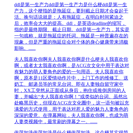
ddl是第一生产力
ddl是第一生产力是什么梗ddl是第一生
产力，这‌‌‌‌‌‌‌‌个梗指的是拖延症，要到截止日期才会奋起干
活。换句话说就是：人有拖延症，在明白时间紧迫之
后，效率会大大的提高。ddl，是英语deadline的缩写，
指的是最终期限、截止日期。ddl是第一生产力，其实是
一句戏称，就是拖延症的托词。拖延是一种普遍存在的
现象，但是严重的拖延症会对个体的身心健康带来消极
影响。......
夫人我喜欢你啊
夫人我喜欢你啊是什么梗夫人我喜欢你
啊，或者太太我喜欢你啊，是ACG次文化中用于表达对
有魅力的萌人妻角色的爱的一句用语。夫人我喜欢你
啊，原本是11区爱情动作片中，上门工作的维修工、送
奶工、邮递员等的常见台词。即在人妻独自留守家中
时，XX工突然从正面或从身后，抱住或推倒房间的人
妻，并喊出“夫人我喜欢你啊！”或类似的台词。虽然出
处略黑历史，但现在ACG次文化圈中，这一语句被以充
满爱的方式使用，用于表达对惹人爱的魅力人妻角色的
深深的爱意。在弹幕网站，夫人我喜欢你啊，也成为萌
人妻类视频中，最常刷的弹幕之一。......
依萍如洗
依萍如洗是什么梗依萍如洗，这个梗其实很简