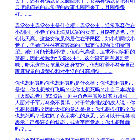
去了，还有补锅就是又圆回来了，女娲补锅就是把有明
显逻辑问题的非常假的故事也圆回来了，且圆得很
好。......
弄堂公主
弄堂公主是什么梗：弄堂公主，通常形容住在
小胡同、小巷子的上海贫民家的女孩，且略有姿色，但
心比天高。这些女孩虽然居住在平民区，如小胡同或小
巷子，但她们往往有着较高的自我定位和物质消费期
望。她们可能长相不错，但心气高傲，追求不切实际的
梦想，因此被称为“弄堂公主”。这个词汇带有讽刺意
味，暗示这些女孩虽然出身贫寒，但却有着不符合自己
家庭背景的虚荣心和对生活的过高期待。......
你也想起舞吗
你也想起舞吗是什么梗：你也想起舞吗，
是指：你也想被打飞吗？或你也想死吗？出自日本动漫
《火影忍者》第542话，剧中角色宇智波斑实力超强，一
人面对千军万马毫不畏惧，对于前来挑战的敌人说：你
也想起舞吗？因此大概的意思是指：你也想挨打吗？你
也想死吗？现在除了表示类似的意思，还可以开玩笑地
表示自己很狂妄的状态，或者字面意思：你也想跳舞
吗？......