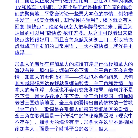
有，而它真正成为一个梗来使用时，是在2017年的抽象
TV和修车TV贴吧。这两个贴吧都是抽象工作室的嗨粉
们的聚集地，平常会讨论一些男人本色的事情。例如楼
主发了一张美女动图，却“留图不留种”，楼下就会有人
回复“搞快点”，催促有识之人把车牌号交出来，而且为
达目的可以用“搞快点”疯狂盖楼。从这里可以看出来搞
快点这招很好用，而且言简意赅又朗朗上口，所以搞快
点就成了吧友们的日常用语，一天不搞快点，就浑身不
虚浮......
加拿大的海没有岸
加拿大的海没有岸是什么梗加拿大的
海没有岸，原句是：缅甸不会下雪，金三角也不会有爱
情，加拿大的海也没有岸——你我也不会有结果。原句
其实就是想表达你我就像缅甸和雪、金三角和爱情、加
拿大的海和岸，永远也不会有交集和结果。缅甸并不是
不下雪，是大多数地方不下雪。金三角指泰国、缅甸和
老挝三国边境地区。金三角的爱情出自蔡依林的一首歌
《金三角》，歌词是在引领人们探索泰缅地区的爱情，
金三角在歌词里是一个传说中的神秘诡异区域（现实中
不存在）。加拿大的海没有岸，加拿大在这里不是指国
家加拿大，而是一个赌博平台的名字，但大......