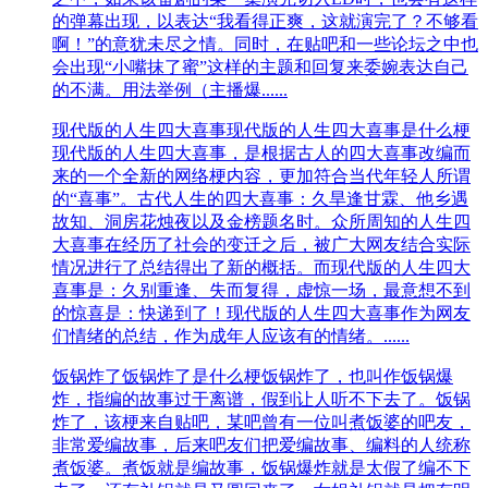
的弹幕出现，以表达“我看得正爽，这就演完了？不够看
啊！”的意犹未尽之情。同时，在贴吧和一些论坛之中也
会出现“小嘴抹了蜜”这样的主题和回复来委婉表达自己
的不满。用法举例（主播爆......
现代版的人生四大喜事
现代版的人生四大喜事是什么梗
现代版的人生四大喜事，是根据古人的四大喜事改编而
来的一个全新的网络梗内容，更加符合当代年轻人所谓
的“喜事”。古代人生的四大喜事：久旱逢甘霖、他乡遇
故知、洞房花烛夜以及金榜题名时。众所周知的人生四
大喜事在经历了社会的变迁之后，被广大网友结合实际
情况进行了总结得出了新的概括。而现代版的人生四大
喜事是：久别重逢、失而复得，虚惊一场，最意想不到
的惊喜是：快递到了！现代版的人生四大喜事作为网友
们情绪的总结，作为成年人应该有的情绪。......
饭锅炸了
饭锅炸了是什么梗饭锅炸了，也叫作饭锅爆
炸，指编的故事过于离谱，假到让人听不下去了。饭锅
炸了，该梗来自贴吧，某吧曾有一位叫煮饭婆的吧友，
非常爱编故事，后来吧友们把爱编故事、编料的人统称
煮饭婆。煮饭就是编故事，饭锅爆炸就是太假了编不下