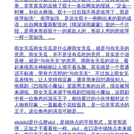
单，非常真实的反映了双十一各位网友的现状，"定金一
时爽，补款火葬场。双十一过后我不再是依萍了，而是
依萍如洗"。依萍如洗，是这次双十一刚刚出来的新的成
语，出自网友重新配音的《情深深雨蒙蒙》里的一个片
段，是用来形容双十一的尾款人的，形容人穷的想依萍
一样一贫如洗。......
雨女无瓜
雨女无瓜是什么梗雨女无瓜，就是与你无关的
意思。雨女无瓜，并不是没有瓜吃的意思，其实是个谐
音梗，就是“与你无关”的意思。用雨女无瓜的说法，看
起来很高冷神秘能让人摸不着头脑。其实就是一个普通
话不标准，带有方言腔的“与你无关”。不过加上雨女无
瓜表情包，让人觉得很逗趣，通常用来回怼调侃别人。
电视剧《巴啦啦小魔仙》里面男主角的台词，现在被用
来调侃。雨女无瓜来源于电视剧巴啦啦小魔仙，这部剧
中有一位角色叫游乐王子，相信看过的小伙伴都对这个
人物有印象，一直戴着个花纹面具，是一位非常高冷的
王子。这位角色的演员可能是......
gkd
gkd是什么梗gkd，是搞快点的字母形式，其变形原
理，正如之于看看批一样。gkd，在口语中搞快点本来就