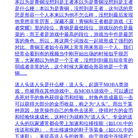
本以为是青铜没想到是王者
本以为是青铜没想到是王者
是什么梗：本以为是青铜，没想到是王者，这句话的意
思是形容一个人本来以为他不怎么样，没想到最后发现
他竟然非常厉害，深藏不露！青铜和王者都是游戏《王
者荣耀》里的段位，青铜是最低段位，游戏玩的也是最
菜的；而王者是游戏中最高的段位，游戏当中也是最厉
害的角色。所以，将这两个词放在一起就形成了强烈的
对比。青铜王者如今在网上常常用来形容一个人。我们
经常会看到有的视频当中刚开始出场的时候似乎很厉
害，大家都以为他是一个王者，没想到到最后却非常的
弱或者非常的怂，这个时候大家都会形容他是一个青
铜......
送人头
送人头是什么梗：送人头，起源于MOBA类游
戏，也被用在其他游戏中。在MOBA游戏中，可以通过
杀死对手的角色获得金币和经验，对角色造成最后一击
可以获得大部分的金币收益，称之为“人头”。而出于某
种原因，故意操作自己的角色去送死，使得对方的金币
和经验快速成长，这种行为就称为“送人头”。专业的送
人头的玩家通常都会带上加速和位移技能（如LOL中的
传送和疾跑），先出移速快的鞋子等装备（如LOL中的
五速鞋），来提高送人头的效率。由于游戏中连续死亡