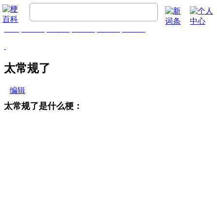
首页
梗百科
精彩梗
推荐梗
热门梗
排行榜
太常规了
编辑
太常规了是什么梗：