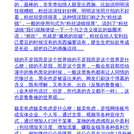
的，最棒的，非常类似情人眼里出西施。比如说明明演
技很糟糕，粉丝说演技好好啊。明明这张照片拍的不好
看，粉丝却觉得很美，这种情况我们称之为“粉丝滤
镜”，一般的使用句式为“粉丝滤镜很厚”。说到了“粉丝
滤镜”我们就顺便提一下一个与之含义接近的饭圈术
语：“尬吹”，也就是“尴尬的吹嘘”，粉丝在给人安利自
己爱豆的时候没有的东西偏要说有，硬生生把短处夸成
是长处，就把自己的偶像说得......
错的不是我而是这个世界
错的不是我而是这个世界是什
么梗：错的不是我，而是这个世界，一般会形容那些动
漫中的角色黑化的时候，一般这类角色都有让人同情的
悲惨过去，黑化也是被逼出来的。网友们刷这个弹幕的
含义，既有理解，又有无奈。出自《反叛的鲁鲁修》
（金木研也说过，但是，所代表的含义都不一样），这
也是鲁鲁修的世界观......
贩卖焦虑
贩卖焦虑是什么梗：贩卖焦虑，是指网络账号
或实体企业、个人等，通过文章、视频等各种宣传方
式，通过增加人们对于某事、某物的焦虑感而从中盈利
（包括增加关注度、增加流量、赚取金钱等各种盈利方
式）。例如微信公众号咪蒙，此公众号在2019年2月份被