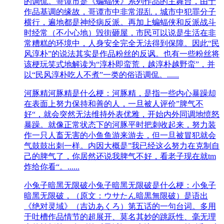
的调侃。哥谭市是《蝙蝠侠》系列作品的主舞台，由于
作品基调的缘故，哥谭市中非常混乱，城市中犯罪分子
横行，遍地都是神经病反派。再加上蝙蝠侠和反派战斗
时经常（不小心地）毁街砸屋，市民可以说是生活在非
常糟糕的环境中，人身安全完全无法得到保障。因此“民
风淳朴”的说法其实是作品粉丝的反讽。也有一些粉丝将
该梗玩笑式地解读为“淳朴即蛮荒，越淳朴越野蛮”，并
以“民风淳朴吃人不煮”一类的俗语调侃。......
河豚精
河豚精是什么梗：河豚精，是指一些内心暴躁却
在表面上努力保持和善的人，一旦被人评价”脾气不
好“，就会突然无法维持外表优雅，开始内外同调地愤怒
暴躁。就像正常状态下的河豚平时把刺收起来，努力装
作一只人畜无害的小鱼鱼游来游去，但一旦被冒犯就会
气鼓鼓出刺一样。内因大概是”我已经这么努力在克制自
己的脾气了，你居然还说我脾气不好，看老子现在就tm
炸给你看“。......
小兔子暗黑无限破
小兔子暗黑无限破是什么梗：小兔子
暗黑无限破，（原文：ウサたん暗黒無限破）是语出
《绝对灵域》（吉边あくろ）第五话的一句台词。多用
于吐槽作品情节的超展开、莫名其妙的跳跃性、毫无理