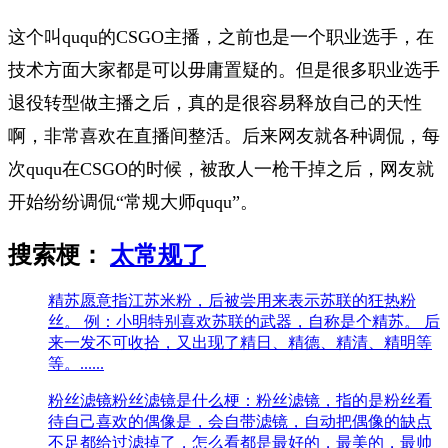
这个叫ququ的CSGO主播，之前也是一个职业选手，在
技术方面大家都是可以毋庸置疑的。但是很多职业选手
退役转型做主播之后，真的是很容易释放自己的天性
啊，非常喜欢在直播间整活。后来网友就各种调侃，每
次ququ在CSGO的时候，被敌人一枪干掉之后，网友就
开始纷纷调侃“常规大师ququ”。
搜索梗：
太常规了
精苏
愿意指江苏米粉，后被尝用来表示苏联的狂热粉
丝。 例：小明特别喜欢苏联的武器，自称是个精苏。 后
来一发不可收拾，又出现了精日、精德、精清、精明等
等。......
粉丝滤镜
粉丝滤镜是什么梗：粉丝滤镜，指的是粉丝看
待自己喜欢的偶像是，会自带滤镜，自动把偶像的缺点
不足都给过滤掉了，怎么看都是最好的，最美的，最帅