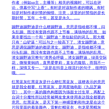
作者（例如up主，主播等）相关的视频时，可以在评
论，弹幕中写“上香”，有时是对该制作者的嘲讽，有时
却是对制作者封禁的惋惜。注意，这里‌‌‌‌‌‌‌‌‌‌的封禁指的是长
期封禁，五年，十年，甚至是永久。......
蹦野迪
蹦野迪是什么梗蹦野迪，意思是指啥都不懂，闷
头乱蹦。既没有套路也跟不上节奏，满场地的乱甩。 如
果非要找出一个和 " 蹦野迪 " 类似贴切的词儿，那大概
只有 " 山驴逼 " 可以与之一较高下了。渣女蹦野迪，意
思是调侃蹦野迪的都是渣女。蹦野迪，是指啥都不懂，
闷头乱蹦。既没有套路也跟不上节奏，满场地的乱甩。
渣女蹦野迪完整句“渣男会呼吸，渣女蹦野迪，绿茶交际
花，微辣黄焖鸡，直男爱萝莉，直女恋腹肌，而我不一
样，深情又专一。”这是在抖音上很流行的句子，很押韵
哦。......
红黑蓝灰
红黑蓝灰是什么梗红黑蓝灰，该梗表示的意思
就是我全都要。红黑蓝灰，是周星驰电影《九品芝麻
官》，其中一幕的颜色构图因为场面太过生草，再配上
台词十分魔性所以经常被网友拿来使用表达我全都要的
意思。红黑蓝灰，是天下第一神捕雷豹和包龙星在这个
片段里面的着装颜色，雷豹红帽蓝衣，包龙星黑帽灰