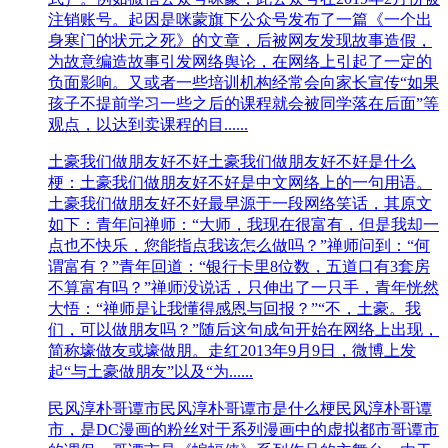
注销账号。起因是咪蒙旗下公众号发布了一篇《一个出
身寒门的状元之死》的文章，后被网友发现故事造假，
为故意编造故事引发网络舆论，在网络上引起了一定的
负面影响。又或者一些培训机构经常会向家长宣传“如果
孩子不提前学习一些之后的课程就会被同学落在后面”等
观点，以达到卖课程的目......
土豪我们做朋友好不好
土豪我们做朋友好不好是什么
梗：土豪我们做朋友好不好是中文网络上的一句用语。
土豪我们做朋友好不好最早源于一段网络笑话，其原文
如下：青年问禅师：“大师，我现在很富有，但是我却一
点也不快乐，您能指点我该怎么做吗？”禅师问到：“何
谓富有？”青年回道：“银行卡里8位数，五道口有3套房
不算富有吗？”禅师没说话，只伸出了一只手，青年恍然
大悟：“禅师是让我懂得感恩与回报？”“不，土豪。我
们，可以做朋友吗？”随后这句成句开始在网络上出现，
简称壕做友或壕做朋。走红2013年9月9日，微博上发
起“与土豪做朋友”以及“为......
民风淳朴哥谭市
民风淳朴哥谭市是什么梗民风淳朴哥谭
市，‌‌‌‌‌‌‌是DC漫画的粉丝对于系列漫画中的虚拟都市哥谭市