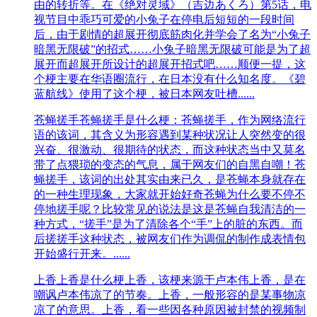
由的转折等。在《绝对灵域》（吉边あくろ）第5话，电
视节目中乖巧可爱的小兔子在停电后短短的一段时间
后，由于剧情的超展开彻底筋肉化并学会了名为“小兔子
暗黑无限破”的招式……小兔子暗黑无限破可能是为了超
展开而超展开所设计的超展开招式吧……顺便一提，这
个梗主要在华语圈流行，在日本没有什么知名度。《碧
蓝航线》使用了这个梗，被日本网友吐槽......
苍蝇搓手
苍蝇搓手是什么梗：苍蝇搓手，作为网络流行
语的该词，其含义为形容遇到某种状况让人突然变的很
兴奋、很激动、很期待的状态，而这种状态当中又莫名
带了点猥琐的变态的气息，属于网友们的自黑自嘲！苍
蝇搓手，该词的出处其实由来已久，是苍蝇本身就存在
的一种生理现象，大家就开始好奇苍蝇为什么要不停不
停地搓手呢？比较常见的说法是这是苍蝇自我清洁的一
种方式，“搓手”是为了清除各个“手”上的脏的东西。而
后搓搓手这种状态，被网友们作为调侃的制作成表情包
开始盛行开来。......
上香
上香是什么梗上香，该梗来源于卢本伟上香，是在
嘲讽卢本伟凉了的节奏。上香，一般形容的是某事物凉
凉了的意思。上香，看一些因各种原因被封禁的视频制