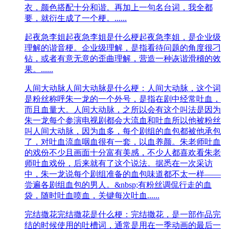
衣，颜色搭配十分和谐。再加上一句名台词，我全都
要，就衍生成了一个梗。......
起夜急李姐
起夜急李姐是什么梗起夜急李姐，是企业级
理解的谐音梗。企业级理解，是指看待问题的角度很刁
钻，或者有意无意的歪曲理解，营造一种诙谐滑稽的效
果。......
人间大动脉
人间大动脉是什么梗：人间大动脉，这个词
是粉丝称呼朱一龙的一个外号，是指在剧中经常吐血，
而且血量大。人间大动脉，之所以会有这个叫法是因为
朱一龙每个参演电视剧都会大流血和吐血所以他被粉丝
叫人间大动脉，因为血多，每个剧组的血包都被他承包
了，对吐血流血咽血很有一套，以血养颜。朱老师吐血
的戏份不少且画面十分富有美感，不少人都喜欢看朱老
师吐血戏份，后来就有了这个说法。据悉在一次采访
中，朱一龙说每个剧组准备的血包味道都不太一样——
尝遍各剧组血包的男人。&nbsp;有粉丝调侃行走的血
袋，随时吐血喷血，关键每次吐血......
完结撒花
完结撒花是什么梗：完结撒花，是一部作品完
结的时候使用的吐槽词，通常是用在一季动画的最后一