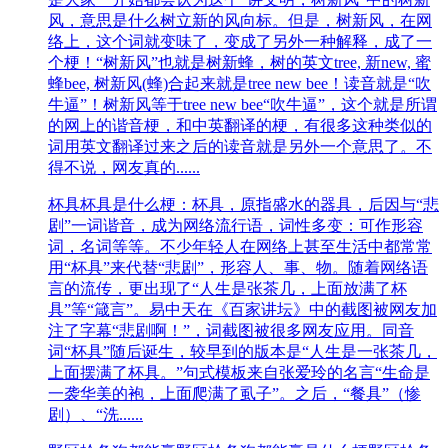
风，意思是什么树立新的风向标。但是，树新风，在网
络上，这个词就变味了，变成了另外一种解释，成了一
个梗！“树新风”也就是树新蜂，树的英文tree, 新new, 蜜
蜂bee, 树新风(蜂)合起来就是tree new bee！读音就是“吹
牛逼”！树新风等于tree new bee“吹牛逼”，这个就是所谓
的网上的谐音梗，和中英翻译的梗，有很多这种类似的
词用英文翻译过来之后的读音就是另外一个意思了。不
得不说，网友真的......
杯具
杯具是什么梗：杯具，原指盛水的器具，后因与“悲
剧”一词谐音，成为网络流行语，词性多变：可作形容
词，名词等等。不少年轻人在网络上甚至生活中都常常
用“杯具”来代替“悲剧”，形容人、事、物。随着网络语
言的流传，更出现了“人生是张茶几，上面放满了杯
具”等“箴言”。易中天在《百家讲坛》中的截图被网友加
注了字幕“悲剧啊！”，词截图被很多网友应用。同音
词“杯具”随后诞生，较早到的版本是“人生是一张茶几，
上面摆满了杯具。”句式模板来自张爱玲的名言“生命是
一袭华美的袍，上面爬满了虱子”。之后，“餐具”（惨
剧）、“洗......