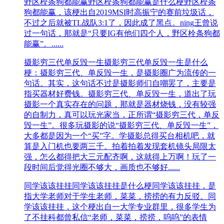
野区栓条狗都能赢
野区栓条狗都能赢是什么梗野区栓条
狗都能赢，该梗出自2019MSI时高振宁的赛前垃圾话，
不过之后就被TL战队3:1了，因此成了黑点。ning王曾说
过一句话，那就是“只要IG有他们四个人，野区栓条狗都
能赢”。......
摄影穷三代单反毁一生
摄影穷三代单反毁一生是什么
梗：摄影穷三代、单反毁一生，是摄影圈广为流传的一
句话。其实，这句话不过是摄影师们自嘲罢了，主要是
指买器材好费钱。摄影穷三代、单反毁一生，道出了玩
摄影一个真实存在的问题，那就是器材烧钱，没有较强
的自制力，真可以玩光家当，正所谓“摄影穷三代，单反
毁一生”。很多玩摄影的说“摄影穷三代、单反毁一生”，
大多都是因为一个“买”字。学摄影总得买台相机吧，就
算是入门机也要两三千。拍着拍着发现套机镜头局限太
强，怎么都得把大三元配齐啊，这就得上万啊！玩了一
段时间后觉得光圈不够大，画质也不够好......
同学该该挂挂
同学该该挂挂是什么梗同学该该挂挂，是
指大‌‌‌‌‌‌‌‌‌‌‌‌学老师对于学生老师，菜菜，捞捞的有力反驳。同
学该该挂挂，这个梗出自一大学专业群里，很多学生为
了不挂科都曾私信“老师，菜菜，捞捞，呜呜”的表情