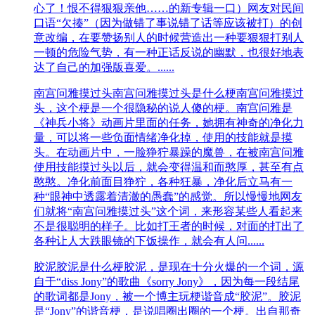
心了！恨不得狠狠亲他……的新专辑一口）网友对民间
口语“欠揍”（因为做错了事说错了话等应该被打）的创
意改编，在要赞扬别人的时候营造出一种要狠狠打别人
一顿的危险气势，有一种正话反说的幽默，也很好地表
达了自己的加强版喜爱。......
南宫问雅摸过头
南宫问雅摸过头是什么梗南宫问雅摸过
头，这个梗是一个很隐秘的说人傻的梗。南宫问雅是
《神兵小将》动画片里面的任务，她拥有神奇的净化力
量，可以将一些负面情绪净化掉，使用的技能就是摸
头。在动画片中，一脸狰狞暴躁的魔兽，在被南宫问雅
使用技能摸过头以后，就会变得温和而憨厚，甚至有点
憨憨。净化前面目狰狞，各种狂暴，净化后立马有一
种“眼神中透露着清澈的愚蠢”的感觉。所以慢慢地网友
们就将“南宫问雅摸过头”这个词，来形容某些人看起来
不是很聪明的样子。比如打王者的时候，对面的打出了
各种让人大跌眼镜的下饭操作，就会有人问......
胶泥
胶泥是什么梗胶泥，是现在十分火爆的一个词，源
自于“diss Jony”的歌曲《sorry Jony》，因为每一段结尾
的歌词都是Jony，被一个博主玩梗谐音成“胶泥”。胶泥
是“Jony”的谐音梗，是说唱圈出圈的一个梗。出自那奇