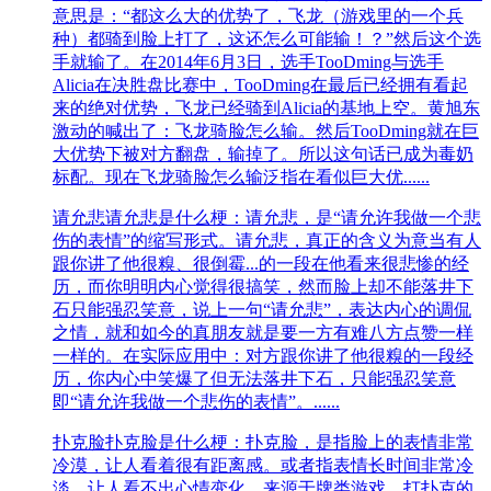
意思是：“都这么大的优势了，飞龙（游戏里的一个兵
种）都骑到脸上打了，这还怎么可能输！？”然后这个选
手就输了。在2014年6月3日，选手TooDming与选手
Alicia在决胜盘比赛中，TooDming在最后已经拥有看起
来的绝对优势，飞龙已经骑到Alicia的基地上空。黄旭东
激动的喊出了：飞龙骑脸怎么输。然后TooDming就在巨
大优势下被对方翻盘，输掉了。所以这句话已成为毒奶
标配。现在飞龙骑脸怎么输泛指在看似巨大优......
请允悲
请允悲是什么梗：请允悲，是“请允许我做一个悲
伤的表情”的缩写形式。请允悲，真正的含义为意当有人
跟你讲了他很糗、很倒霉...的一段在他看来很悲惨的经
历，而你明明内心觉得很搞笑，然而脸上却不能落井下
石只能强忍笑意，说上一句“请允悲”，表达内心的调侃
之情，就和如今的真朋友就是要一方有难八方点赞一样
一样的。在实际应用中：对方跟你讲了他很糗的一段经
历，你内心中笑爆了但无法落井下石，只能强忍笑意
即“请允许我做一个悲伤的表情”。......
扑克脸
扑克脸是什么梗：扑克脸，是指脸上的表情非常
冷漠，让人看着很有距离感。或者指表情长时间非常冷
淡，让人看不出心情变化。来源于牌类游戏，打扑克的