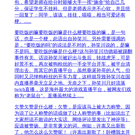
包，希望老师在给分时能够大手一挥“施舍”给自己几
分，保证学生不挂科。但是老师表示并不心软，并且统
一回复了：同学，该该，挂挂，嘻嘻，相当可爱还有
梗。......
要吃饭的嘛
要吃饭的嘛是什么梗要吃饭的嘛，是一句
话，也是一个梗，此语出自孙笑川。另外需要强调的
是，“要吃饭的吗”的说法是不对的，孙笑川说的，是嘛
不是吗。要吃饭的嘛是什么梗?这与孙笑川功德箱被踢翻
事件有关。话说孙笑川被赶出斗鱼后，转战虎牙，可是
好景不长，再次被狗粉丝的一手全平台开车，被平台清
理出去。而其它的直播平台，虽然垂涎孙哥的人气，但
同时又忌惮狗粉丝的开车力度，这样就导致孙笑川在国
内直播界毫无立足之地。无奈之下，孙笑川只好流落
twich直播，这是海外最大的游戏直播平台，被网友们戏
称为“老鼠台”。直播虽然续上......
欠赞
欠赞是什么梗：欠赞，是应该马上被大力称赞。因
为说了让人称赞的话或做了让人称赞的事（比如说出了
大家想说不敢说的大实话、网络评论里发出了神评等）
应该被赞扬。是非常褒义的词。例如：许嵩又出新歌
了，他怎么这么欠赞呢！（许嵩出新歌了！卧槽我太开