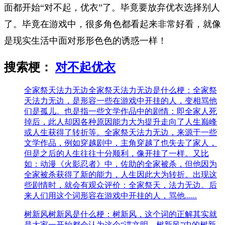
面都开始“对不起，优衣”了。毕竟要放弃优衣选择别人
了。毕竟在游戏中，很多角色都看起来非常好看，就像
是现实生活中面对形形色色的诱惑一样！
搜索梗：
对不起优衣
全家祭天法力无边
全家祭天法力无边是什么梗：全家祭
天法力无边，是形容一些在游戏中开挂的人，变相骂他
们是孤儿。也是指一些文学作品中的剧情：即全家人死
掉后，此人却因各种原因能力大为提升走向了人生巅峰
或人生获得了转折等。全家祭天法力无边，来源于一些
文学作品，例如穿越剧中，主角穿越了也失去了家人，
但是之后的人生往往十分顺利，像开挂了一样。又比
如：动漫《火影忍者》中，佐助的全家被杀，但他因为
全家被杀获得了新的能力，人生因此大为转折。出现这
些剧情时，就会有观众评价：全家祭天，法力无边。后
来人们用这个词形容在游戏中开挂的人，骂他......
树新风
树新风是什么梗：树新风，这个词的正解其实就
是大家一开始都会认为这个“讲文明，树新风”中的树新