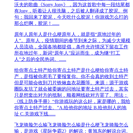
沃夫的歌曲《Sorry Jony》，因为这首歌中每一段结尾都
有Jony，听着让人很洗脑，之后被人翻译成了胶泥。例
句：我回来了胶泥，今天吃什么胶泥！你游戏怎么打的
那么烂啊，胶泥！......
原年人
原年人是什么梗原年人，就是指“原地过年的
人”。原年人，疫情期间的春节到来之际，为减少大规模
人员流动，全国各地都提倡，条件允许情况下留在工作
所在地过年，新词“原年人”应运而生，成为继“打工
人”之后的全民热词。......
给你寄点土特产
给你寄点土特产是什么梗给你寄点土特
产，是指被你惹毛了要报复你。你不会真的收到土特产
但是可能会收到刀片铁锹血衣花圈等。来源：源于游戏
圈队友坑了就会被委婉的问地址要寄土特产过去，其实
只是想套出对方的抵制，顺着网线砍对方罢了。用法：
《线上防身手册》“你游戏玩的这么好，家是哪的，我给
你寄点土特产过去。”A.给他你的地址 B.给他别人的地
址 C.关游戏下线......
飞龙骑脸怎么输
飞龙骑脸怎么输是什么梗飞龙骑脸怎么
输，是游戏《星际争霸2》的解说：黄旭东的解说台词。