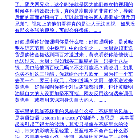
了。阴兵四兄弟，这个叫法就是因为他们每次拍视频的
时候各种特效都开满，真的是瘦脸瘦的非常过分，导致
后面的画面都扭曲了，所以就直接被网友调侃成“阴兵四
兄弟”。视频上的他们看得真的是让人无法直视，如果没
有那么夸张的瘦脸，可能会好很多。......
好倔强啊你
好倔强啊你是什么梗：好倔强啊你，是黄晓
明在综艺节目《中餐厅》中的金句之一。大厨说超市送
货是购物金额达到两百才送过来，黄晓明说你给他钱让
他送过来。大厨：假如我买三瓶醋的话，只要十八块
钱，我也给他两百欧元吗？不太可能吧？黄晓明：如果
你买不到这三瓶醋，你就给他十八欧元，因为打一个车
去买一个，要三十欧元，你知道吗？大厨：他不送过来
黄晓明：好倔强啊你整个对话逻辑都很迷。也让黄晓明
油腻自大的人设更加坚不可摧。网友反用这句话来调侃
黄晓明，或者用来讽刺身边自大的人。......
茶杯里的风暴
茶杯里的风暴是什么梗：茶杯里的风暴，
是英语短语“a storm in a teacup”的翻译，意思是：某事看
起来引起了很大的波动，其实只是像在茶杯里水的波
动，带来的影响无足轻重，甚至根本不会产生什么影
响，不需要大惊小怪。近期，香港地区产生了一些动