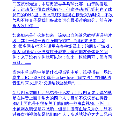
们应该都知道，本届奥运会乒乓球比赛，由于防疫规
定，运动员不得吹球和触台。但这些动作已经刻在了球
员们的DNA里，因此教练刘国梁在接受采访时说，不吹
气和不摸桌子是我们备战奥运会最艰难的部分。前有许
昕因吹思停......
如来
如来是什么梗如来，该梗出自郭继承教授讲课的片
段，其中一段一直在强调“如来”，“到底来没来” “如
来”很多网友把这句话用在各种场景上：约朋友打游戏，
但因为拖延症还没有打开游戏，这时朋友会焦急的问
你：来了没有？你就可以说：如来。模棱两可，但有问
有答。......
当狗中单
当狗中单是什么梗当狗中单，该梗指在一场比
赛中，IG下路ADC选手Jackey love（喻文波）在团队语
音里对宋义进说“义进给我当波狗”。......
阴兵四兄弟
阴兵四兄弟是什么梗：阴兵四兄弟，说的就
是在抖音上面非常火的四个人，目前不仅仅是在抖音，
B站上面也是有很多关于他们的一些鬼畜视频。他们四
个被网友调侃是四胞胎，但是并没有血缘关系的，只不
过每次拍视频都是他们四个人，所以就被称之为四兄弟