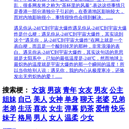
乱，很多网友将之称为“茶杯里的风暴”,表达这些事情只
是香港一部分港独分子引起的，在香港地区影响较大，
而对内地影响很小，事情很快也会得到解决。......
遇见你从-248℃到宇宙大爆炸
遇见你从-248℃到宇宙大爆
炸是什么梗：遇见你从-248℃到宇宙大爆炸，其实说到
这个“遇见你，从-248℃到宇宙大爆炸”在网上就是一个
表白梗，而且是一个酸到掉牙的那种，非常浪漫的表
白。遇见你从-248℃到宇宙大爆炸，其实这句话的意思
就是太阳系中，已知的最低温度是-248℃，然而地球上
最炽热的温度就是宇宙大爆炸的那一个瞬间的温度！所
以当你给别人说：遇见你，我的内心从极度寒冷，还焕
发出无穷炽热的爱！......
搜索梗：
女孩
男孩
青年
女友
男友
公主
姐妹
自己
美人
女神
单身
聊天
老婆
兄弟
老弟
生活
喜欢
女生
弹幕
奶茶
爱情
快乐
妹子
格局
男人
女人
温柔
少女