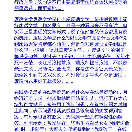
行语之后，这句话不再主要局限于传统媒体法制报导的
严肃话题，而更多地......
废话文学
废话文学是什么梗废话文学，是指最近网上流
行废话文学，顾名思义，就是一种看起来不是废话，但
实际上是废话的文学形式，说了但好像又什么都没有说
的感觉。废话文学是什么?废话文学究竟是什么文学?说
到废话大家肯定都不陌生，但是你知道废话文学到底是
什么吗?（没错，这就算废话文学。）废话文学的例子：
每呼吸60秒，就过去了1分钟。十年生死两茫茫，五年生
死一茫茫。长江后浪推前浪，前浪却被后浪推。不能说
毫无关系，只能说完全无关。你看这个面它又长又宽，
就像这个面它又宽又长。不过废话文学也不全是废话，
废话句式用好了就很妙。......
在线等挺急的
在线等挺急的是什么梗在线等挺急的，网
络流行语，指一些求助帖固定结尾句式。流行于各大论
坛和百度贴吧，多被用于询问问题，在叙述问题之后加
上此句，表示问题很紧急或自己很急迫的想要得到答
案，有时候也含有贬义，想得到一些具有调侃性的解
答。引用示例：常发生在一些男生被自己女友问到“送命
题”时，求助于广大网友时所问提到的“救救孩子，在线