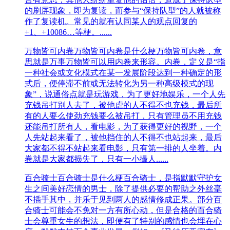
的刷屏现象，即为复读，而参与“保持队型”的人就被称
作了复读机。常见的就有认同某人的观点回复的
+1、+10086…等梗。......
万物皆可内卷
万物皆可内卷是什么梗万物皆可内卷，意
思就是万事万物皆可以用内卷来形容。内卷，定义是“指
一种社会或文化模式在某一发展阶段达到一种确定的形
式后，便停滞不前或无法转化为另一种高级模式的现
象”，说通俗点就是玩游戏，为了更好地娱乐，一个人先
充钱吊打别人去了，被他虐的人不得不也充钱，最后所
有的人要么使劲充钱要么被吊打，只有管理员不用充钱
还能吊打所有人，看电影，为了获得更好的视野，一个
人先站起来看了，被他挡住的人不得不也站起来，最后
大家都不得不站起来看电影，只有第一排的人坐着。内
卷就是大家都损失了，只有一小撮人......
百合骑士
百合骑士是什么梗百合骑士，是指默默守护女
生之间美好恋情的男士，除了提供必要的帮助之外丝毫
不插手其中，并乐于见到两人的感情修成正果。部分百
合骑士可能会不免对一方有所心动，但是合格的百合骑
士会尊重女生的想法，即便有了特别的感情也会埋在心