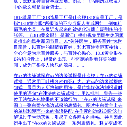
底，默默支持百合事业发展。例如：《马纳历亚密友》
中的欧文就是百合骑士......
1818造星工厂
1818造星工厂是什么梗1818造星工厂，是
指“1818黄金眼”所报道的不少当事人变成网红，例如粗
眉毛的小吴、在最近火起来的被钢化玻璃自爆割伤的小
张等。《1818黄金眼》 是浙江广播电视集团民生休闲频
道推出的民生新闻节目。以“关注民生，服务百姓”为栏
目宗旨，以百姓的眼睛看百姓，和老百姓零距离接触，
全心全意为老百姓服务，与百姓心贴心。1818黄金眼在
B站和抖音上，经常的出现一些奇葩的耐看好笑的新
闻，成为了很多人快乐的源泉。......
在xx的边缘试探
在xx的边缘试探是什么梗：在xx的边缘
试探，通常用于吐槽各种作死行为。在xx的边缘试探的
句式，最早为人所熟知的用法，是传统媒体法制报道时
使用的语句“在违法的边缘试探”，用以批判、警告一些
位于法律灰色地带的不道德行为。“在xx的边缘试探”来
源自一张白鹭在海边试探的表情包，图片中白鹭伸出去
的单脚和迎面扑来的海浪搭配“在作死的边缘试探”这句
解说过于生动形象，引起了众多网友的共鸣。并且因此
衍生出了“在xx的边缘试探”一系列表情包。释义变成流