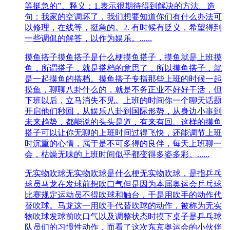
等挺急的”。释义：1.表示很期待得到解决的方法。造
句：我家的空调坏了，我们想要知道你们有什么办法可
以修理，在线等，挺急的。2. 有时候有贬义，希望得到
一些调侃的解答，以作为娱乐。......
摸鱼搭子
摸鱼搭子是什么梗摸鱼搭子，摸鱼就是上班摸
鱼，所谓搭子，就是搭档的意思了，所以摸鱼搭子，就
是一起摸鱼的搭档。摸鱼搭子专指那些上班的时候一起
摸鱼，聊聊八卦什么的，就是不务正业不好好干活，但
下班以后，立马消失不见。上班的时间你一个聊天话题
开启他们秒回，从娱乐八卦到国际形势，从身边小事到
未来趋势，都能说的头头是道，有来有回。这样的摸鱼
搭子可以让你无聊的上班时间过得飞快，还能调节上班
时沉重的心情，属于是不可多得的良伴，每天上班聊一
会，枯燥无味的上班时间似乎都变得多姿多彩。......
无实物吹球
无实物吹球是什么梗无实物吹球，是指乒乓
球员马龙在发球前想吹口气但是因为本届奥运会乒乓球
比赛规定运动员不得吹球和触台，于是用吹手的动作代
替吹球。马龙‌‌‌‌‌‌‌‌‌‌‌这一用吹手代替吹球的动作，被称为无实
物吹球发球前吹口气以及调整状态时摸下桌子是乒乓球
队员们的习惯性动作，而看了这次东京奥运会的小伙伴