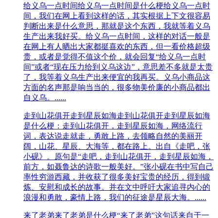
给义乌一点时间
给义乌一点时间是什么梗给义乌一点时
间，我们在网上看到这样的话，其实根据上下文很容易
判断出来是什么意思，那就是这个东西，我就等着义乌
生产出来我好买。给义乌一点时间，这样的对话一般是
在网上有人晒出大家都挺喜欢的东西，但一看价格超级
贵，或者是觉得不值这个价，就会回复“给义乌一点时
间”或者“现在压力给到义乌这边”，意思差不多就是太贵
了，我等着义乌生产出来便宜的我再买。义乌小商品这
方面的名声那是响当当的，很多物美价廉的小商品都出
自义乌。......
走到山花俱开走到星辰如海
走到山花俱开走到星辰如海
是什么梗：走到山花俱开，走到星辰如海，网络流行
词，表达说走就走，勇敢上路，去领略自然的美丽开
阔，山花、星辰、大海等，都在路上。出自《走吧，张
小砚》。原句是“走吧，走到山花俱开，走到星辰如海，
前方，如聂鲁达的诗歌一般美好。”张小砚在书中写自己
率性穷游西藏，并收获了很多美好宝贵的经历，得到锻
炼、安慰和成长的故事。并在文中呼吁大家追寻内心的
浪漫和勇敢，豪情上路，我们的征途是星辰大海。......
来了老弟
来了老弟是什么梗“来了老弟”这句话来自于一