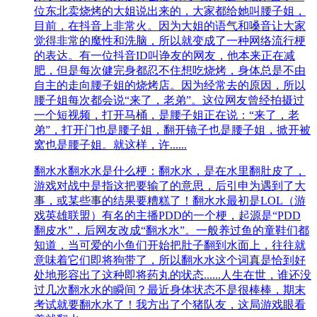
位东北卖烧烤的大姐说出来的，大家都给她叫腰子姐，
目前，在抖音上非常火。因为大姐的语气和嗓音让大家
觉得非常的魔性和洗脑，所以就变成了一种网络流行梗
的表达。有一位抖音ID叫诤友的网友，他本来正在减
肥，但是每次健完身都忍不住想吃烧烤，身体总是不由
自主的走向腰子姐的烧烤店。因为经常去的原因，所以
腰子姐每次都会说“来了，老弟”。这位网友曾经拍摄过
一个短视频，打开马桶，是腰子姐正在说：“来了，老
弟”，打开门也是腰子姐，翻开镜子也是腰子姐，掀开被
窝也是腰子姐。就这样，许......
翻水水
翻水水是什么梗：翻水水，是在水里翻肚皮了，
游戏对战中是指这把要输了的意思，后引申为遇到了大
事，或某些事的结果要糟糕了！翻水水最初是LOL（游
戏英雄联盟）有名的主播PDD的一个梗，起源是“PDD
翻皮水”，后网友改成“翻水水”。一般养过鱼的童鞋们都
知道，当可爱的小鱼们开始把肚子翻到水面上，往往就
意味着它们即将狗带了，所以翻水水这个词真是恰到好
处地形容出了这种即将药丸的状态......人生在世，谁还没
过几次翻水水的瞬间？最近身体状态不是很棒棒，期末
考试就要翻水水了！我方出了个猪队友，这局游戏眼看