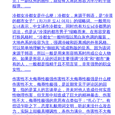
完了一副优秀的画作，就会有人将此形容为半小时手搓
核弹。......
冷都女
冷都女是什么梗：冷都女，来源于韩语，是“冷漠
的都市女子”（차가운 도시 여자）的缩略词。一般用차
도녀表示，中文译作冷都女。同时也有차도남冷都男的
说法，也是从“冷漠的都市男子”缩略而来。在形容穿着
打扮风格时，“冷都女”一般特指以黑白灰色调的服装，
大地色系的妆容为主，强调冷峻和距离感的外形风格。
可以简单地理解为“御姐风”或成熟版的盐系。因为该词
来源于韩语，所以一般是用来形容韩系时尚或公众人物
的。如果是形容人设的话则主要强调“冷漠”和“都市”兼
有的人，一般都是指精干且不苟言笑，非常强势的职业
女性。......
伤害性不大侮辱性极强
伤害性不大侮辱性极强是什么梗
伤害性不大，侮辱性极强，是近期常见于评论区的回
复，指的是某人的言谈举止，并未对他人造成任何实质
性物理伤害，但无形中却造成了巨大的精神暴击。伤害
性不大，侮辱性极强的意思有点类似于：“扎心了”。有
些话乍听之下，态度礼貌用词文明，听起来没什么攻击
力，实际上却极具嘲讽性，杀伤力满分。伤害性不大侮