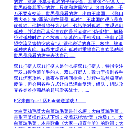
的坟，意思:我享受孤独的平静安全。我就像个守墓人，
世界就像我看守的坟，只想和坟里的“人”各自安静，千
万不要有交流。世界是我看的坟，出自王建国。《脱口
秀大会》第2季第7期主题是“孤独”，王建国的观点是喜
欢孤独。他把孤独分为四种，包括绝对孤独、主观迷幻
孤独，并说自己其实喜欢的是后者这种“伪孤独”。解释
绝对孤独时讲了个故事：守墓的人手机没电，停电了渴
望交流又害怕突然有“人”跟他说话的真正、极致、被迫
孤独的夜晚。解释主观迷幻孤独时重提自己喜欢装酷说
世界是我看的坟来表达自己......
双11打挺人
双11打挺人是什么梗双11打挺人，特指专注
于双11摸鱼薅羊毛的人。双11打挺人，致力于搜刮各种
双11优惠攻略，熬夜在直播间抢单，过程中虽然极度的
疲倦，但会用各种方式让自己满血复活，组队，组队攻
克各类难抢商品的超强爱买战士。......
E父
来自Epic！因Epic老送游戏！......
大白菜鸡毛菜
大白菜鸡毛菜是什么梗：大白菜鸡毛菜，
是形容某操作花式下饭：变着花样地“菜（垃圾）”。大
白菜鸡毛菜，本是歌曲《大家一起喜羊羊》的歌词：大