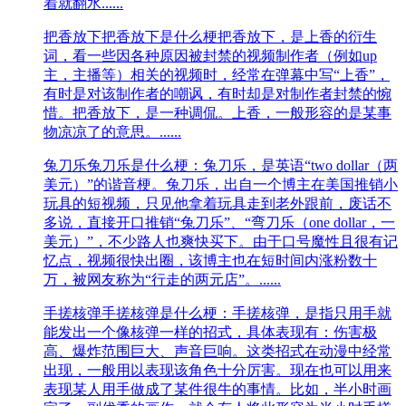
着就翻水......
把香放下
把香放下是什么梗把香放下，是上香的衍生
词，看一些因各种原因被封禁的视频制作者（例如up
主，主播等）相关的视频时，经常在弹幕中写“上香”，
有时是对该制作者的嘲讽，有时却是对制作者封禁的惋
惜。把香放下，是一种调侃。上香，一般形容的是某事
物凉凉了的意思。......
兔刀乐
兔刀乐是什么梗：兔刀乐，是英语“two dollar（两
美元）”的谐音梗。兔刀乐，出自一个博主在美国推销小
玩具的短视频，只见他拿着玩具走到老外跟前，废话不
多说，直接开口推销“兔刀乐”、“弯刀乐（one dollar，一
美元）”，不少路人也爽快买下。由于口号魔性且很有记
忆点，视频很快出圈，该博主也在短时间内涨粉数十
万，被网友称为“行走的两元店”。......
手搓核弹
手搓核弹是什么梗：手搓核弹，是指只用手就
能发出一个像核弹一样的招式，具体表现有：伤害极
高、爆炸范围巨大、声音巨响。这类招式在动漫中经常
出现，一般用以表现该角色十分厉害。现在也可以用来
表现某人用手做成了某件很牛的事情。比如，半小时画