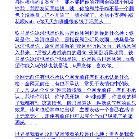
辱性极强的文案句子：能不能把你的花呗余额截个图发
给我，我朋友问我借钱。咦，你脸和脖子咋不是一个颜
色？没事哥，拧不开算了，我不喝了。本店不支持蚂蚁
花呗&nbsp;你天天加班赚很多钱了吧我从......
铁马是你冰河也是你
铁马是你冰河也是你是什么梗：铁
马是你，冰河也是你，是指夜阑卧听风吹雨，铁马是你
冰河也是你，原句是陆游的“夜阑卧听风吹雨，铁马冰河
入梦来。”后被人改成表白的语句“夜阑卧听风吹雨，铁
马是你冰河也是你”也就是说，你是铁马也是冰河，ta希
望你能入ta的梦也就是说，ta思念你，喜欢你。......
全网无前任有也不承认
全网无前任有也不承认是什么
梗：全网无前任，有也不承认，常见于表情包中的段
子，常见的全句为”网恋请找我：全网无前任，有也不承
认，我绿你可以，你绿我死妈，365张假照，你喜欢的样
子我都有“。该表情包一般只是表达一种活跃气氛的逗乐
效果。该句也经常单独出现，主要表达一个自己在感情
上无牵无挂，即使有前任也可以完全当ta已经死了的潇
洒感。......
世界是我看的坟
世界是我看的坟是什么梗：世界是我看