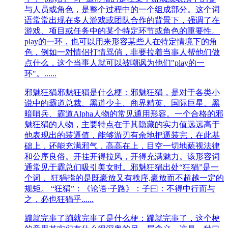
与人员或角色，是整个过程中的一个组成部分。这个词
语常常出现在多人游戏或团队合作的背景下，强调了在
游戏、项目或任务中的某个特定环节或角色的重要性。
play的一环，也可以用来形容某些人在特定情境下的角
色，例如一对情侣打情骂俏，非要拉着当事人帮他们做
点什么，这个当事人就可以被嘲讽为他们"play的一
环"。......
邪魅狂狷
邪魅狂狷是什么梗：邪魅狂狷，是对于各类小
说中的霸道总裁、黑道少主、商界精英、国际巨星、黑
暗哨兵、霸道Alpha人物的常见通用形容。一个合格的邪
魅狂狷的人物，主要特点在于其隐藏的实力值远远高于
他表现出的装逼值，能够游刃有余地把逼装完，在此基
础上，还能充满邪气，高高在上，目空一切地藐视法律
和公序良俗。开挂开得拉风，开得充满魅力。该形容词
通常见于霸总们吸引美女时。邪魅狂狷出处“狂狷”是一
个词， 狂狷指的是既豪放又有秩序,豪放而不超越一定的
规矩。 “狂狷”：《论语·子路》：子曰：不得中行而与
之，必也狂狷乎......
蹦就完事了
蹦就完事了是什么梗：蹦就完事了，这个梗