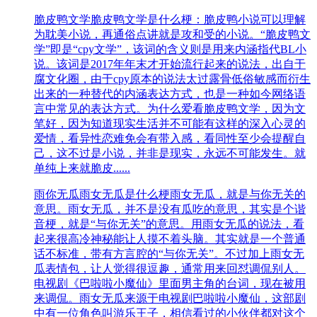
脆皮鸭文学
脆皮鸭文学是什么梗：脆皮鸭小说可以理解
为耽美小说，再通俗点讲就是攻和受的小说。“脆皮鸭文
学”即是“cpy文学”，该词的含义则是用来内涵指代BL小
说。该词是2017年年末才开始流行起来的说法，出自于
腐文化圈，由于cpy原本的说法太过露骨低俗敏感而衍生
出来的一种替代的内涵表达方式，也是一种如今网络语
言中常见的表达方式。为什么爱看脆皮鸭文学，因为文
笔好，因为知道现实生活并不可能有这样的深入心灵的
爱情，看异性恋难免会有带入感，看同性至少会提醒自
己，这不过是小说，并非是现实，永远不可能发生。就
单纯上来就脆皮......
雨你无瓜
雨女无瓜是什么梗雨女无瓜，就是与你无关的
意思。雨女无瓜，并不是没有瓜吃的意思，其实是个谐
音梗，就是“与你无关”的意思。用雨女无瓜的说法，看
起来很高冷神秘能让人摸不着头脑。其实就是一个普通
话不标准，带有方言腔的“与你无关”。不过加上雨女无
瓜表情包，让人觉得很逗趣，通常用来回怼调侃别人。
电视剧《巴啦啦小魔仙》里面男主角的台词，现在被用
来调侃。雨女无瓜来源于电视剧巴啦啦小魔仙，这部剧
中有一位角色叫游乐王子，相信看过的小伙伴都对这个