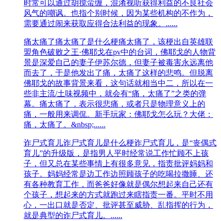
时常可以通过胡搅蛮缠，混淆视听获得利益的不良社会
风气的嘲讽。也指个别时候，因为某些机构的不作为，
需要通过闹来获取应得合法利益的现象。......
痛太痛了
痛太痛了是什么梗痛太痛了，该梗出自英雄联
盟角色破败之王·佛耶戈在pv中的台词，佛耶戈的人物背
景是深爱自己的妻子伊苏尔德，但妻子被毒害永远离他
而去了，于是他发出了痛，太痛了这样的悲鸣。但脱离
佛耶戈的故事背景来看，这句话就相当中二，所以在一
些非主流/土味视频中，就会有“痛，太痛了”之类的弹
幕。痛太痛了，表示很悲痛‌‌‌‌‌‌‌‌‌‌，或者只是物理意义上的
痛，一般用来调侃。新手玩家：佛耶戈怎么玩？大佬：
痛，太痛了。&nbsp;......
诈尸式育儿
诈尸式育儿是什么梗诈尸式育儿，是“‌‌‌‌‌‌‌‌‌丧偶式
育儿”的升级版，是指男人平时经常说工作忙顾不上孩
子，但又总在某些事情上有很多意见，指责批评妈妈和
孩子。妈妈经常是边工作边照顾孩子的吃喝拉撒睡、还
有各种教育工作，而爸爸好像就是偶尔想起来自己还有
个孩子，想起来的方式就跑过来瞎指责一番。平时不用
心，一出口就是否定、批评甚至威胁、乱指挥的行为，
就是典型的诈尸式育儿。......