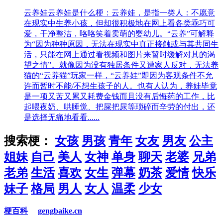
云养娃
云养娃是什么梗：云养娃，是指一类人：不愿意
在现实中生养小孩，但却很积极地在网上看各类乖巧可
爱，干净整洁，咯咯笑着卖萌的婴幼儿。“云养”可解释
为“因为种种原因，无法在现实中真正接触或与其共同生
活，只能在网上通过看视频和图片来暂时缓解对其的渴
望之情”。就像因为没有独居条件又遭家人反对，无法养
猫的“云养猫”玩家一样，“云养娃”即因为客观条件不允
许而暂时不能/不想生孩子的人。也有人认为，养娃毕竟
是一项又苦又累又耗费金钱而且没有后悔药的工作，比
起喂夜奶、哄睡觉、把屎把尿等琐碎而辛劳的付出，还
是选择无痛地看看......
搜索梗：
女孩
男孩
青年
女友
男友
公主
姐妹
自己
美人
女神
单身
聊天
老婆
兄弟
老弟
生活
喜欢
女生
弹幕
奶茶
爱情
快乐
妹子
格局
男人
女人
温柔
少女
梗百科
gengbaike.cn