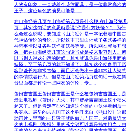
人物有印象，一直戴着个花纹面具，是一位非常高冷的
王子。这位角色的演员可能是......
在山海经第几页
在山海经第几页是什么梗:在山海经第几
页，其实这句话的意思就是说“你是何方妖怪？”。为什
么会这么说呢，要知道《山海经》是一本记载着中国古
代神话传说的奇说，所以这本书里面记载了各式各样的
神奇事情以及各种妖怪和妖兽等等。所以网友就展开想
象，把在山海经第几页这句话当成是梗来形容别人。所
以当别人说这句话的时候，其实就说你是山海经里面的
妖怪，至于第几页的就不知道了。其实这个梗多用于形
容那些长相非常古怪，而且还会做出一些非常让人疑惑
的事情或者行为。但是在山海经第几页这句话一般在抖
音里面都是评论一些网友的评论，专......
赘婿吉吉国王
赘婿吉吉国王是什么梗赘婿吉吉国王，是
最近电视剧《赘婿》大火，其中赘婿吉吉国王这个梗火
起来了。但是肯定有些不知道这个梗的小伙伴看到后一
头雾水。最早的吉吉国王这个称呼来自《熊出没》这部
动画片，里面的一只猴子就叫做吉吉国王。然后最近大
火的电视剧《赘婿》里的苏文兴可以算是搞笑担当，由
于他的各个表情都特别像《熊出没》里的吉吉国王，所