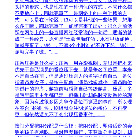
的意思其实们有什么很深奥的另一层含义，这是一种口
头禅的形式，也是现在的一种调侃的方式，不管什么都
不要放心上，蹦就完事了！是网络上的一种吐槽的方
式，可以是在评论区，也可以是其他的一些场景，想那
么多干嘛，蹦就完事了！蹦就完事了出处：很久之前活
跃在网络上的一些直播网红经常说的一句话，逐渐的就
成了一种经典，原句是“土豪包厢红酒，水友甲板蹦迪，
蹦就完事了，铁汁，不满3个小时谁都不许下船。铁汁，
蹦就完事了嗷。”......
压番
压番是什么梗：压番，用在影视圈，意思是把本来
优先于自己演员的番位压下去，就是争名字位置，本来
不是自己在前，但是通过压别人的名字提前自己。番位
指演员表次序，是按主配角、演员戏多戏少、演员咖位
等进行的排序，越靠前就感觉自己等级越高。压番，多
是明里暗里主角都已定，但播出时却临时变动番位的现
象。因为有过很多因为争夺番位而撕逼的事件，所以现
在签合同的时候，剧组就会注明演员的番位，不再变
更，但依然避免不了会出现压番事件。......
按闹分配
按闹分配是什么梗：按闹分配，即俗话说的会
哭的孩子有糖吃。是对巨婴横行，不尊重公共规则，却