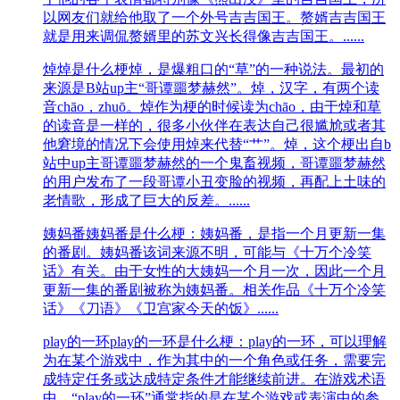
以网友们就给他取了一个外号吉吉国王。赘婿吉吉国王
就是用来调侃赘婿里的苏文兴长得像吉吉国王。......
焯
焯是什么梗焯，是‌‌‌‌‌‌‌‌‌‌‌爆粗口的“草”的一种说法。最初的
来源是B站up主“哥谭噩梦赫然”。焯，汉字，有两个读
音chāo，zhuō。焯作为梗的时候读为chāo，由于焯和草
的读音是一样的，很多小伙伴在表达自己很尴尬或者其
他窘境的情况下会使用焯来代替“艹”。焯，这个梗出自b
站中up主哥谭噩梦赫然的一个鬼畜视频，哥谭噩梦赫然
的用户发布了一段哥谭小丑变脸的视频，再配上土味的
老情歌，形成了巨大的反差。......
姨妈番
姨妈番是什么梗：姨妈番，是指一个月更新一集
的番剧。姨妈番该词来源不明，可能与《十万个冷笑
话》有关。由于女性的大姨妈一个月一次，因此一个月
更新一集的番剧被称为姨妈番。相关作品《十万个冷笑
话》《刀语》《卫宫家今天的饭》......
play的一环
play的一环是什么梗：play的一环，可以理解
为在某个游戏中，作为其中的一个角色或任务，需要完
成特定任务或达成特定条件才能继续前进。在游戏术语
中，“play的一环”通常指的是在某个游戏或表演中的参