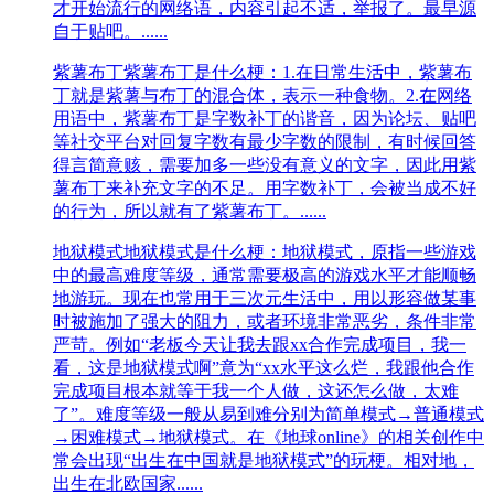
才开始流行的网络语，内容引起不适，举报了。最早源
自于贴吧。......
紫薯布丁
紫薯布丁是什么梗：1.在日常生活中，紫薯布
丁就是紫薯与布丁的混合体，表示一种食物。2.在网络
用语中，紫薯布丁是字数补丁的谐音，因为论坛、贴吧
等社交平台对回复字数有最少字数的限制，有时候回答
得言简意赅，需要加多一些没有意义的文字，因此用紫
薯布丁来补充文字的不足。用字数补丁，会被当成不好
的行为，所以就有了紫薯布丁。......
地狱模式
地狱模式是什么梗：地狱模式，原指一些游戏
中的最高难度等级，通常需要极高的游戏水平才能顺畅
地游玩。现在也常用于三次元生活中，用以形容做某事
时被施加了强大的阻力，或者环境非常恶劣，条件非常
严苛。例如“老板今天让我去跟xx合作完成项目，我一
看，这是地狱模式啊”意为“xx水平这么烂，我跟他合作
完成项目根本就等于我一个人做，这还怎么做，太难
了”。难度等级一般从易到难分别为简单模式→普通模式
→困难模式→地狱模式。在《地球online》的相关创作中
常会出现“出生在中国就是地狱模式”的玩梗。相对地，
出生在北欧国家......