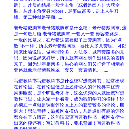
调）。此后的结果一般为主角（或者是己方）大获全
胜。从此主角变身大boss，迎娶白富美，走上人生巅
峰。第二种就是字面......
老母猪戴胸罩
老母猪戴胸罩是什么梗：老母猪戴胸罩, 这
是一句歇后语,老母猪戴胸罩,一套又一套,形容套路深。
一般的比基尼，在母猪这需要戴了三套胸罩，因为“点
数”不一样，所以老母猪戴胸罩，要比人多几套呢。可以
用来比喻说话、做事理论多、方法多，城市套路多的意
思。因为说起来好玩，所以就有网友制作出相关的表情
来了。因为过年相亲多，热心的网友们又打造了相亲的
套路就像老母猪戴胸罩一套又一套表情包。......
写进教科书
写进教科书是什么梗写进教科书，经常出现
在评论里。在评论里便是上述评论人的评论异常优秀，
风趣幽默，是个旷世奇才呀，这么优秀的人就应该写进
教科书里，让大家一起看看，成为我们学习的榜样！说
的彻底一点就是调侃评论区上方的获赞较多的评论，脑
洞大！想法奇特，后被网友模仿，凡是遇到有趣的评论
都会在下方留言，这句话应该写进教科书！被网友衍生
出来的梗还有：写进教科书，要求背诵！写进教科书，