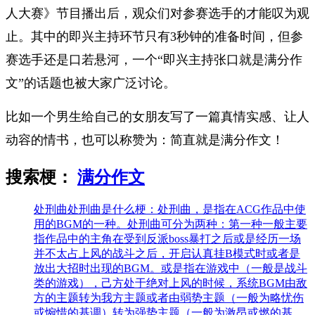
人大赛》节目播出后，观众们对参赛选手的才能叹为观
止。其中的即兴主持环节只有3秒钟的准备时间，但参
赛选手还是口若悬河，一个“即兴主持张口就是满分作
文”的话题也被大家广泛讨论。
比如一个男生给自己的女朋友写了一篇真情实感、让人
动容的情书，也可以称赞为：简直就是满分作文！
搜索梗：
满分作文
处刑曲
处刑曲是什么梗：处刑曲，是指在ACG作品中使
用的BGM的一种。处刑曲可分为两种：第一种一般主要
指作品中的主角在受到反派boss暴打之后或是经历一场
并不太占上风的战斗之后，开启认真挂B模式时或者是
放出大招时出现的BGM。或是指在游戏中（一般是战斗
类的游戏），己方处于绝对上风的时候，系统BGM由敌
方的主题转为我方主题或者由弱势主题（一般为略忧伤
或惋惜的基调）转为强势主题（一般为激昂或燃的基