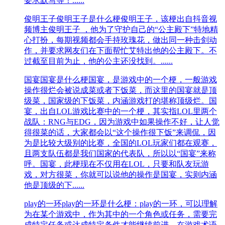
要求默写等！......
俊明王子
俊明王子是什么梗俊明王子，​该梗出自抖音视
频博主俊明王子 ，他为了守护自己的“公主殿下”特地精
心打扮，每期视频都会手持玫瑰花，做出同一种击剑动
作，并要求网友们在下面帮忙艾特出他的公主殿下。不
过截至目前为止，他的公主还没找到。......
国宴
国宴是什么梗国宴，是游戏中的一个梗，一般游戏
操作很烂会被说成菜或者下饭菜，而这里的国宴就是顶
级菜，国家级的下饭菜，内涵游戏打的堪称顶级烂。国
宴，出自LOL游戏比赛中的一个梗，其实指LOL里两个
战队：RNG与EDG，因为游戏中如果操作不好，让人觉
得很菜的话，大家都会以“这个操作很下饭”来调侃，因
为是比较大级别的比赛，全国的LOL玩家们都在观赛，
且两支队伍都是我们国家的代表队，所以以“国宴”来称
呼。国宴，此梗现在不仅用在LOL，只要和队友玩游
戏，对方很菜，你就可以说他的操作是国宴，实则内涵
他是顶级的下......
play的一环
play的一环是什么梗：play的一环，可以理解
为在某个游戏中，作为其中的一个角色或任务，需要完
成特定任务或达成特定条件才能继续前进。在游戏术语