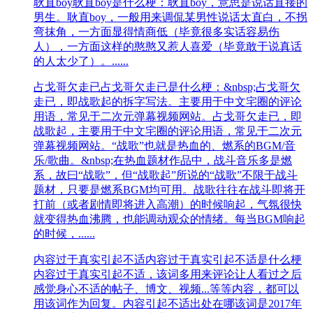
耿直boy
耿直boy是什么梗：耿直boy，意思是说话直接的
男生。耿直boy，一般用来调侃某男性说话太直白，不拐
弯抹角，一方面显得情商低（毕竟很多实话容易伤
人），一方面这样的憨憨又惹人喜爱（毕竟敢于说真话
的人太少了）。......
占戈哥欠走已
占戈哥欠走已是什么梗：&nbsp;占戈哥欠
走已，即战歌起的拆字写法。主要用于中文宅圈的评论
用语，常见于二次元弹幕视频网站。占戈哥欠走已，即
战歌起，主要用于中文宅圈的评论用语，常见于二次元
弹幕视频网站。“战歌”也就是热血的、燃系的BGM/音
乐/歌曲。&nbsp;在热血题材作品中，战斗音乐多是燃
系，故曰“战歌”，但“战歌起”所说的“战歌”不限于战斗
题材，只要是燃系BGM均可用。战歌往往在战斗即将开
打前（或者剧情即将进入高潮）的时候响起，气氛很快
就变得热血沸腾，也能调动观众的情绪。每当BGM响起
的时候，......
内容过于真实引起不适
内容过于真实引起不适是什么梗
内容过于真实引起不适，该词多用来评论让人看过之后
感觉身心不适的帖子、博文、视频...等等内容，都可以
用该词作为回复。内容引起不适出处在哪该词是2017年