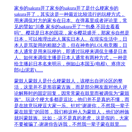
家乡的sakura开了
家乡的sakura开了是什么梗家乡的
sakura开了，其实这是一种最近比较流行的玩梗方式，
用来调侃对方的家乡在日本。在弹幕里或者评论里，常
见的譬如“川桑 家乡的sakura开了”“包桑 不回去看看
吗”。樱花是日本的国花，家乡樱花盛开，那家乡自然是
日本，可以推理出此人属实日本人。在现实生活中，日
本人是骂架用的粗鄙之语，但在神奇的LOL电竞圈，日
本人通常是用来玩梗的，即通过玩梗来调侃主播是日本
人。如何来调侃主播是日本人通常有两种方式，一种是
给主播起日本名来明示，例如山本国玉(电棍)、疼痒次
郎(山泥若)......
蒙鼓人
蒙鼓人是什么梗蒙鼓人，该梗出自评论区的整
活，这里并不是形容蒙古族，而是部分网友面对他人评
论解释时的固定回复，因常常蒙在鼓里而被调侃为“蒙鼓
族”。玩这个梗大多都是逗比，他们并不是真的不懂，而
是在故意玩梗逗大家一乐。针对“谢谢你，不然我一辈子
蒙在鼓里”的回答，我们称这种人为蒙鼓人，他们的种族
就叫蒙鼓族。比如：-这不是真的老虎，这是假的，大家
不要被骗了-谢谢你告诉我，不然我一辈子蒙在鼓里......