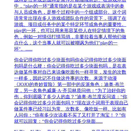
中，“play的一环”通常指的是在某个游戏或表演中的参
与人员或角色，是整个过程中的一个组成部分。这个词
语常常出现在多人游戏或团队合作的背景下，强调了在
游戏、项目或任务中的某个特定环节或角色的重要性。
play的一环，也可以用来形容某些人在特定情境下的角
色，例如一对情侣打情骂俏，非要拉着当事人帮他们做
点什么，这个当事人就可以被嘲讽为他们"play的一
环"。......
你会记得你吃过多少块面包吗
你会记得你吃过多少块面
包吗是什么梗：你会记得你吃过多少块面包吗，是在表
达做某件事对自己来说像吃面包一样寻常，发生的次数
一样多，因此记不住做这件事的次数。来源于动漫
《JOJO的奇妙冒险》第一部中的反派角色：迪奥·布兰
度，另一名角色威廉·A·齐贝林质问他：“为了治好你的
伤，你到底吸了多少人的血？”迪奥·布兰度反问道：“你
会记得你吃过多少片面包吗？”现在这个词用于表现自己
做某件事已经习以为常、次数多、像吃饭一样。比如有
人问你：“你有多少次说着不买了又打开了淘宝！？”你
就可以回复：“你会记得你吃过多少块面......