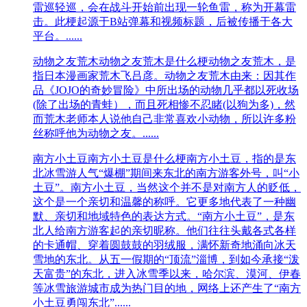
雷巡轻巡，会在战斗开始前出现一轮鱼雷，称为开幕雷
击。此梗起源于B站弹幕和视频标题，后被传播于各大
平台。......
动物之友荒木
动物之友荒木是什么梗动物之友荒木，是
指日本漫画家荒木飞吕彦。动物之友荒木由来：因其作
品《JOJO的奇妙冒险》中所出场的动物几乎都以死收场
(除了出场的青蛙），而且死相惨不忍睹(以狗为多)，然
而荒木老师本人说他自己非常喜欢小动物，所以许多粉
丝称呼他为动物之友。......
南方小土豆
南方小土豆是什么梗南方小土豆，指的是东
北冰雪游人气“爆棚”期间来东北的南方游客外号，叫“小
土豆”。南方小土豆，当然这个并不是对南方人的贬低，
这个是一个亲切和温馨的称呼。它更多地代表了一种幽
默、亲切和地域特色的表达方式。“南方小土豆”，是东
北人给南方游客起的亲切昵称。他们往往头戴各式各样
的卡通帽、穿着圆鼓鼓的羽绒服，满怀新奇地涌向冰天
雪地的东北。从五一假期的“顶流”淄博，到如今承接“泼
天富贵”的东北，进入冰雪季以来，哈尔滨、漠河、伊春
等冰雪旅游城市成为热门目的地，网络上还产生了“南方
小土豆勇闯东北”......