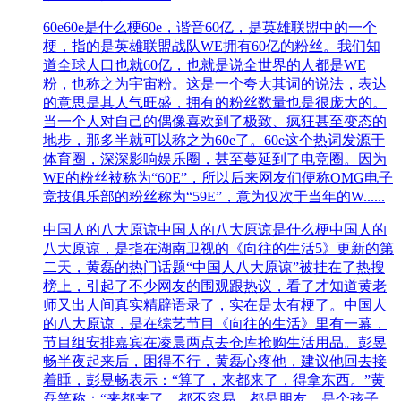
60e
60e是什么梗60e，谐音60亿，是英雄联盟中的一个
梗，指的是英雄联盟战队WE拥有60亿的粉丝。我们知
道全球人口也就60亿，也就是说全世界的人都是WE
粉，也称之为宇宙粉。这是一个夸大其词的说法，表达
的意思是其人气旺盛，拥有的粉丝数量也是很庞大的。
当一个人对自己的偶像喜欢到了极致、疯狂甚至变态的
地步，那多半就可以称之为60e了。60e这个热词发源于
体育圈，深深影响娱乐圈，甚至蔓延到了电竞圈。因为
WE的粉丝被称为“60E”，所以后来网友们便称OMG电子
竞技俱乐部的粉丝称为“59E”，意为仅次于当年的W......
中国人的八大原谅
中国人的八大原谅是什么梗中国人的
八大原谅，是指在湖南卫视的《向往的生活5》更新的第
二天，黄磊的热门话题“中国人八大原谅”被挂在了热搜
榜上，引起了不少网友的围观跟热议，看了才知道黄老
师又出人间真实精辟语录了，实在是太有梗了。中国人
的八大原谅，是在综艺节目《向往的生活》里有一幕，
节目组安排嘉宾在凌晨两点去仓库抢购生活用品。彭昱
畅半夜起来后，困得不行，黄磊心疼他，建议他回去接
着睡，彭昱畅表示：“算了，来都来了，得拿东西。”黄
磊笑称：“来都来了、都不容易、都是朋友、是个孩子、