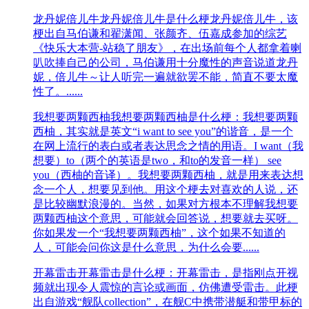
龙丹妮倍儿牛
龙丹妮倍儿牛是什么梗龙丹妮倍儿牛，该
梗出自马伯谦和翟潇闻、张颜齐、伍嘉成参加的综艺
《快乐大本营-站稳了朋友》，在出场前每个人都拿着喇
叭吹捧自己的公司，马伯谦用十分魔性的声音说道龙丹
妮，倍儿牛～让人听完一遍就欲罢不能，简直不要太魔
性了。......
我想要两颗西柚
我想要两颗西柚是什么梗：我想要两颗
西柚，其实就是英文“i want to see you”的谐音，是一个
在网上流行的表白或者表达思念之情的用语。I want（我
想要）to（两个的英语是two，和to的发音一样） see
you（西柚的音译）。我想要两颗西柚，就是用来表达想
念一个人，想要见到他。用这个梗去对喜欢的人说，还
是比较幽默浪漫的。当然，如果对方根本不理解我想要
两颗西柚这个意思，可能就会回答说，想要就去买呀。
你如果发一个“我想要两颗西柚”，这个如果不知道的
人，可能会问你这是什么意思，为什么会要......
开幕雷击
开幕雷击是什么梗：开幕雷击，是指刚点开视
频就出现令人震惊的言论或画面，仿佛遭受雷击。此梗
出自游戏“舰队collection”，在舰C中携带潜艇和带甲标的