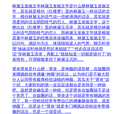
林黛玉发疯文学​
林黛玉发疯文学是什么梗林黛玉发疯文
学，其实就是模仿《红楼梦》里的林黛玉一样说话的文
学，模仿林黛玉的语气说一些娇滴滴的话语，其实就是
用柔弱的话去阴阳怪气的怼人。林黛玉发疯文学，这个
梗出自《红楼梦》里的林黛玉语录，其实就是模仿林黛
玉的语气阴阳怪气的怼人，而林黛玉发疯文学就是根据
原著中林黛玉的经典语录改编而来。林黛玉发疯文学，
以问句、感叹句为主，体现咄咄逼人的气势。聊天时使
用“妹妹这时候倒是想起来姐姐了”“何必在这说这些
话”等林黛玉语录，再配上“我就知道一切都是错付了”的
表情包，可谓狠狠拿捏了林黛玉式的......
肾炎
肾炎是什么梗：肾炎，是神颜的谐音梗，在饭圈用
来嘲讽粉丝夸偶像“神颜”的说法，认为他们是不被大部
分人认同带有极厚粉丝滤镜的神颜。其实关于“肾炎”这
个词，大家听到的第一反应应该都会是觉得是一种病
吧。虽然肾炎确实是一种病，但是肾炎在饭圈就不是这
个意思了。在饭圈的话，肾炎这个词就是带有嘲讽的意
思了，有一些粉丝经常夸赞自己的偶像颜值很高，就是
神颜了。但是这个“肾炎”就是专门嘲讽这些粉丝夸赞偶
像的说法，也是一个谐音词。......