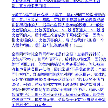
的荒谬事件。例句：现在的新闻啊，都不核实一下就
发。真是槽多无口啊……......
A爆了
A爆了是什么梗：A爆了，是在饭圈了经常出现的
词，意思是很帅，很酷，可以用来形容自己的偶像或者
你觉得很帅的人。最早出自同人圈abo的设定。a一般指
比较强的人，比较厉害的人，b一般指普通人，o一般指
比较弱的人。后来经过改变成为了网络流行语。因为A
指比较强的人，比较厉害的人，所以当我们想形容一个
人很帅很酷，我们就可以说他A爆了！......
全靠同行衬托
全靠同行衬托是什么梗：全靠同行衬托，
比如A不太行，但同行更不行，反衬的A很优秀。因郭德
纲常说而走红。郭德纲的搞笑相声备受追捧，郭却被主
流相声界演员批评低俗，因此常说“不是我很优秀，全靠
同行衬托”，自谦的同时幽默地对同行表示批评。媒体以
及各文化圈网民常借用来表达对某个行业现状的不满与
调侃。例如，游戏圈网友在贴吧讨论热门网游端游时，
发帖回帖中如提到某款游戏“全靠同行衬托”，则表示这
款游戏很烂，但业内已无更好，玩家别无选择，即使最
终选择了它，也实属无奈。类似例子还有“xx电视剧全靠
同行衬托”，“xx人全......