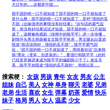
大过年的......这都是中国......
甜不甜的啃一口不就知道了
甜不甜的啃一口不就知道了
是什么梗：甜不甜的啃一口不就知道了，是对“强扭的瓜
不甜（比喻强求的事情没有好结果）”这句话的霸气应
答：有没有好结果试试才知道。甜不甜的啃一口不就知
道了，该梗被电视剧《传闻中的陈芊芊》进一步传播，
剧情开头男主韩烁被女主陈芊芊抢亲，男主随从白芨劝
阻道“俗话说得好，强扭的瓜不甜”，陈芊芊霸气回
应：“甜不甜的啃一口不就知道了，用得着你说”后来韩
烁“黑化（变坏，但是装的）”，要强行和陈芊芊（此时
已经是穿越进来成为陈芊芊的编剧陈小千了）发生关
系，陈芊芊劝阻道“强扭的瓜不甜的”，韩烁以其......
搜索梗：
女孩
男孩
青年
女友
男友
公主
姐妹
自己
美人
女神
单身
聊天
老婆
兄弟
老弟
生活
喜欢
女生
弹幕
奶茶
爱情
快乐
妹子
格局
男人
女人
温柔
少女