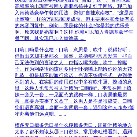
高频率的出现而被网友调侃恶搞并走红于网络。现已加
入肯德基豪华午餐的用法，类似“自挂东南枝”、“这是禁
止事项”一样的万能型回复成句。但主要用在和食物有关
的内容回复中。例句：我是你的什么?你是我的优乐美
啊。原来我是奶茶啊？这样,你就可以加入肯德基豪华午
餐了啊。其实现已加入肯德基......
口嗨
口嗨是什么梗：口嗨，意思是，吹牛，说得好听，
但做出来却不是那么一回事，意指那些常常发表一些自
己无法做到的言论之人，也指以嘴为炮，吹牛，撩嘴
子。作为网络语的该词多用于吐槽嘴上能给你说的天花
乱坠，但是却不能履行承诺，光说不练假把式、说到做
不到的人。在实际的使用过程中多有吹牛逼、撩骚的意
思！这种人也常常被人吐槽为“口嗨狗”。平常在网上撩
妹一套又一套，一见面怂的跟狗一样，口嗨属他最厉
害，真要办实事了又怂了，这男人是不是很搞笑。口嗨
狗们语言高潮，当面一套背后一套，遇到这种人咋办?能
咋办离他们远点呗。......
槽多无口
槽多无口是什么梗槽多无口，即能吐槽的地方
太多了都不知该从哪下口说起。常用来吐槽看到、遇到