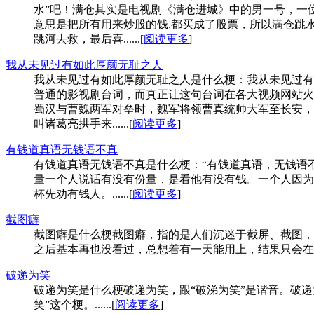
水”吧！满仓其实是电视剧《满仓进城》中的男一号，一
意思是把所有用来炒股的钱,都买成了股票，所以满仓跳
跳河去救，最后喜......[
阅读更多
]
我从未见过有如此厚颜无耻之人
我从未见过有如此厚颜无耻之人是什么梗：我从未见过有
普通的影视剧台词，而真正让这句台词在各大视频网站火
蜀汉与曹魏两军对垒时，魏军将领曹真统帅大军至长安，
叫诸葛亮拱手来......[
阅读更多
]
有钱道真语无钱语不真
有钱道真语无钱语不真是什么梗：“有钱道真语，无钱语
量一个人说话有没有份量，是看他有没有钱。一个人因为
杯先劝有钱人。......[
阅读更多
]
截图癖
截图癖是什么梗截图癖，指的是人们沉迷于截屏、截图，
之后基本再也没看过，总想着有一天能用上，结果只会在相册
破递为笑
破递为笑是什么梗破递为笑，跟“破涕为笑”是谐音。破
笑”这个梗。......[
阅读更多
]