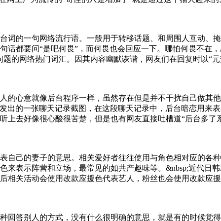
台词的一句网络流行语。一般用于转移话题、和周围人互动、掩
句话都要问“是吧何畏”，而何畏也会回应一下。哪怕何畏不在，
问题的网络热门词汇。因其内容幽默诙谐，网友们在回复时以“元
人的心意就像后台程序一样，虽然存在但是并不干扰自己做其他
发出的一张聊天记录截图，在这段聊天记录中，后台暗恋用来表
听上去好像很心酸很苦楚，但是也有网友直接吐槽道“后台多了系
表自己的妻子的意思。相关爱好者往往使用与角色相对应的各种
色来表示阵营和立场，最常见的如共产趣味等。&nbsp;近代日
后相关活动会使用改款应援色代表艺人，粉丝也会使用改款应援
种回答别人的方式，没有什么很明确的意思，就是有的时候觉得