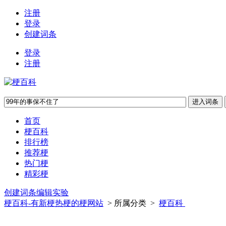
注册
登录
创建词条
登录
注册
首页
梗百科
排行榜
推荐梗
热门梗
精彩梗
创建词条
编辑实验
梗百科-有新梗热梗的梗网站
> 所属分类 >
梗百科