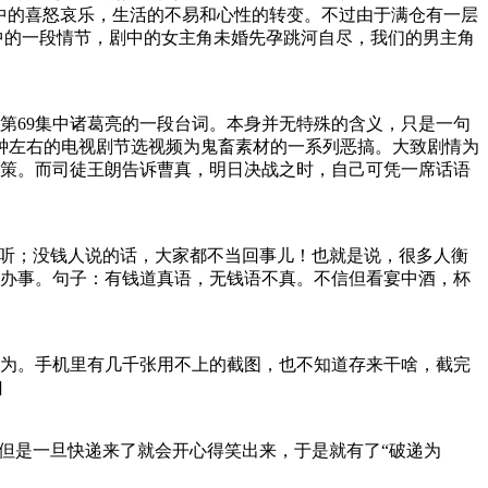
中的喜怒哀乐，生活的不易和心性的转变。不过由于满仓有一层
中的一段情节，剧中的女主角未婚先孕跳河自尽，我们的男主角
》第69集中诸葛亮的一段台词。本身并无特殊的含义，只是一句
钟左右的电视剧节选视频为鬼畜素材的一系列恶搞。大致剧情为
策。而司徒王朗告诉曹真，明日决战之时，自己可凭一席话语
去听；没钱人说的话，大家都不当回事儿！也就是说，很多人衡
办事。句子：有钱道真语，无钱语不真。不信但看宴中酒，杯
为。手机里有几千张用不上的截图，也不知道存来干啥，截完
]
但是一旦快递来了就会开心得笑出来，于是就有了“破递为