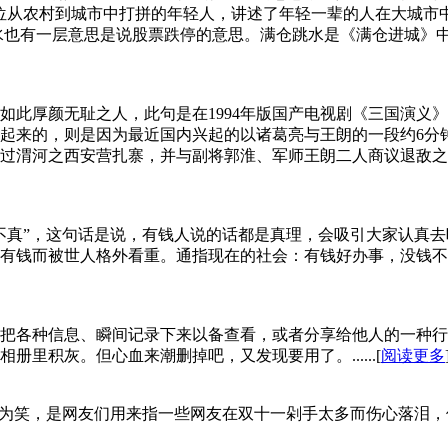
位从农村到城市中打拼的年轻人，讲述了年轻一辈的人在大城市
水也有一层意思是说股票跌停的意思。满仓跳水是《满仓进城》
如此厚颜无耻之人，此句是在1994年版国产电视剧《三国演义
起来的，则是因为最近国内兴起的以诸葛亮与王朗的一段约6分
过渭河之西安营扎寨，并与副将郭淮、军师王朗二人商议退敌之
不真”，这句话是说，有钱人说的话都是真理，会吸引大家认真
有钱而被世人格外看重。通指现在的社会：有钱好办事，没钱不
把各种信息、瞬间记录下来以备查看，或者分享给他人的一种行
里积灰。但心血来潮删掉吧，又发现要用了。......[
阅读更多
递为笑，是网友们用来指一些网友在双十一剁手太多而伤心落泪，