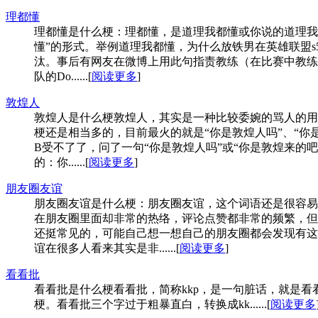
理都懂
理都懂是什么梗：理都懂，是道理我都懂或你说的道理我
懂”的形式。举例道理我都懂，为什么放铁男在英雄联盟s
汰。事后有网友在微博上用此句指责教练（在比赛中教练
队的Do......[
阅读更多
]
敦煌人
敦煌人是什么梗敦煌人，其实是一种比较委婉的骂人的用
梗还是相当多的，目前最火的就是“你是敦煌人吗”、“
B受不了了，问了一句“你是敦煌人吗”或“你是敦煌来的
的：你......[
阅读更多
]
朋友圈友谊
朋友圈友谊是什么梗：朋友圈友谊，这个词语还是很容易
在朋友圈里面却非常的热络，评论点赞都非常的频繁，但
还挺常见的，可能自己想一想自己的朋友圈都会发现有这
谊在很多人看来其实是非......[
阅读更多
]
看看批
看看批是什么梗看看批，简称kkp，是一句脏话，就是
梗。看看批三个字过于粗暴直白，转换成kk......[
阅读更多