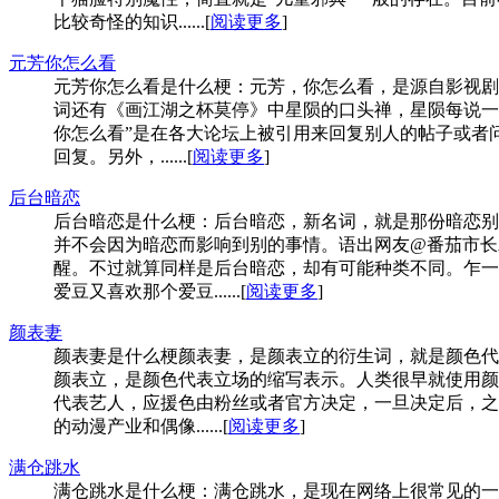
比较奇怪的知识......[
阅读更多
]
元芳你怎么看
元芳你怎么看是什么梗：元芳，你怎么看，是源自影视剧
词还有《画江湖之杯莫停》中星陨的口头禅，星陨每说一
你怎么看”是在各大论坛上被引用来回复别人的帖子或者
回复。另外，......[
阅读更多
]
后台暗恋
后台暗恋是什么梗：后台暗恋，新名词，就是那份暗恋别
并不会因为暗恋而影响到别的事情。语出网友@番茄市长
醒。不过就算同样是后台暗恋，却有可能种类不同。乍一
爱豆又喜欢那个爱豆......[
阅读更多
]
颜表妻
颜表妻是什么梗颜表妻，是颜表立的衍生词，就是颜色代
颜表立，是颜色代表立场的缩写表示。人类很早就使用颜
代表艺人，应援色由粉丝或者官方决定，一旦决定后，之
的动漫产业和偶像......[
阅读更多
]
满仓跳水
满仓跳水是什么梗：满仓跳水，是现在网络上很常见的一