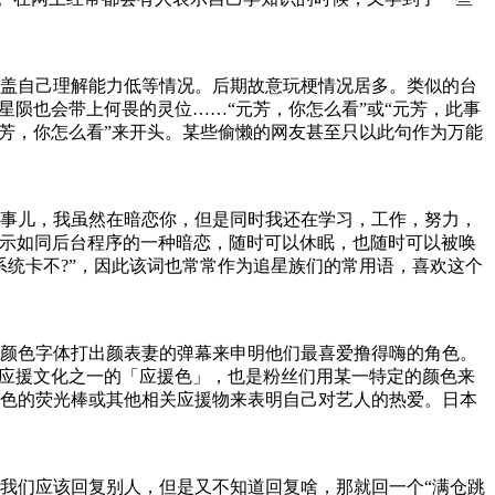
盖自己理解能力低等情况。后期故意玩梗情况居多。类似的台
星陨也会带上何畏的灵位……“元芳，你怎么看”或“元芳，此事
芳，你怎么看”来开头。某些偷懒的网友甚至只以此句作为万能
事儿，我虽然在暗恋你，但是同时我还在学习，工作，努力，
示如同后台程序的一种暗恋，随时可以休眠，也随时可以被唤
统卡不?”，因此该词也常常作为追星族们的常用语，喜欢这个
颜色字体打出颜表妻的弹幕来申明他们最喜爱撸得嗨的角色。
韩应援文化之一的「应援色」，也是粉丝们用某一特定的颜色来
色的荧光棒或其他相关应援物来表明自己对艺人的热爱。日本
我们应该回复别人，但是又不知道回复啥，那就回一个“满仓跳