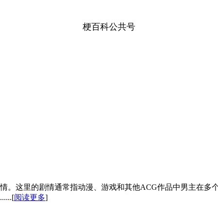
梗百科公共号
情。这里的剧情通常指动漫、游戏和其他ACG作品中男主在多
..[
阅读更多
]