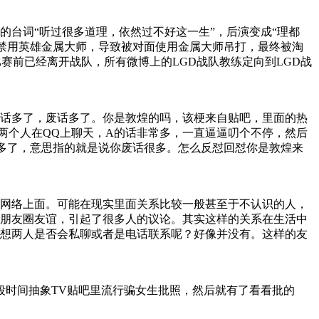
台词“听过很多道理，依然过不好这一生”，后演变成“理都
有禁用英雄金属大师，导致被对面使用金属大师吊打，最终被淘
赛前已经离开战队，所有微博上的LGD战队教练定向到LGD战
话多了，废话多了。你是敦煌的吗，该梗来自贴吧，里面的热
：两个人在QQ上聊天，A的话非常多，一直逼逼叨个不停，然后
逼话多了，意思指的就是说你废话很多。怎么反怼回怼你是敦煌来
网络上面。可能在现实里面关系比较一般甚至于不认识的人，
朋友圈友谊，引起了很多人的议论。其实这样的关系在生活中
想两人是否会私聊或者是电话联系呢？好像并没有。这样的友
段时间抽象TV贴吧里流行骗女生批照，然后就有了看看批的