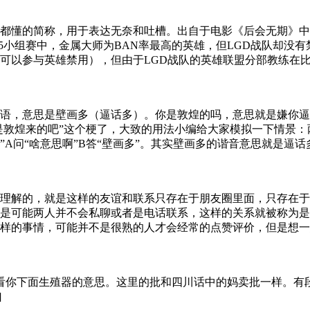
都懂的简称，用于表达无奈和吐槽。出自于电影《后会无期》中的
5小组赛中，金属大师为BAN率最高的英雄，但LGD战队却没
可以参与英雄禁用），但由于LGD战队的英雄联盟分部教练在比
语，意思是壁画多（逼话多）。你是敦煌的吗，意思就是嫌你逼
你是敦煌来的吧”这个梗了，大致的用法小编给大家模拟一下情景
吧”A问“啥意思啊”B答“壁画多”。其实壁画多的谐音意思就是
理解的，就是这样的友谊和联系只存在于朋友圈里面，只存在于
是可能两人并不会私聊或者是电话联系，这样的关系就被称为是
样的事情，可能并不是很熟的人才会经常的点赞评价，但是想一
看看你下面生殖器的意思。这里的批和四川话中的妈卖批一样。有
]