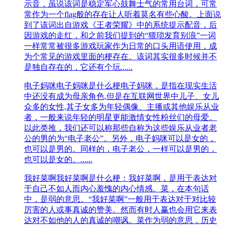
示音，虽说该词是稳定军心鼓舞士气的常用台词，可常
常作为一个flag般的存在让人听着莫名有些心酸。上面说
到了该词出自游戏《王者荣耀》中的系统提示配音，后
因游戏的走红，和之前我们提到的“猥琐发育别浪”一词
一样常常被很多游戏玩家作为日常的口头用语使用，成
为个常见的游戏里面的梗存在。该词其实很多时候并不
是独自存在的，它还有个玩......
电子妈咪
电子妈咪是什么梗电子妈咪，是指在现实生活
中还没有成为母亲角色,但是在互联网世界中儿子、女儿
众多的女性,其子女多为年轻偶像、主播或其他娱乐从业
者，一般来说年轻的明星更能激情女性粉丝们的母爱。
以此类推，我们还可以称那些自称为这些娱乐从业者老
公的男的为“电子老公”。另外，电子妈咪可以是女的，
也可以是男的。同样的，电子老公，一样可以是男的，
也可以是女的。......
我好菜啊
我好菜啊是什么梗：我好菜啊，是用于表达对
于自己不如人而内心羞愧的内心情感。菜，在本句话
中，是弱的意思。“我好菜啊”一般用于表达对于对比较
厉害的人或事真诚的赞美。然而有时人赢也会用它来表
达对不如他的人的真诚的嘲讽。菜作为弱的意思，历史