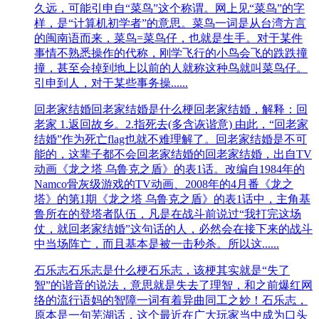
久远，可能引申自“菜鸟”这个称谓。网上见“菜鸟”的字
样，是“计算机初学者”的意思。菜鸟一词是从台湾方言
的闽南语而来，菜鸟=菜鸟仔，也就是生手。对于某件
事情不熟悉操作的代称，刚学飞行的小鸟会飞的跌跌撞
撞，甚至会掉到地上以前的人就称这种鸟就叫菜鸟仔。
引申到人，对于某些事务操......
回老家结婚
回老家结婚是什么梗回老家结婚，解释：回
老家 1.返回故乡。2.指死去(多含诙谐意) 由此，“回老家
结婚”作为死亡flag也就不难理解了。回老家结婚是不可
能的，这辈子都不会回老家结婚的回老家结婚，出自TV
动画《龙之塔 乌鲁克之盾》的表1话。改编自1984年的
Namco骨灰级游戏的TV动画、2008年的4月番《龙之
塔》的第1期《龙之塔 乌鲁克之盾》的表1话中，主角基
鲁所在的登塔者队伍，凡是在战斗前说过“我打完这场
仗，就回老家结婚”这句话的人，必然会在接下来的战斗
中当场阵亡，而且基本是被一击秒杀。所以这......
石乐志
石乐志是什么梗石乐志，该梗其实就是“失了
智”的谐音的说法，意思就是失去了理智，和之前爆红网
络的流行语妈的智障一词有着异曲同工之妙！石乐志，
原本是一句芜湖话，这个最近在广大玩家当中成为口头