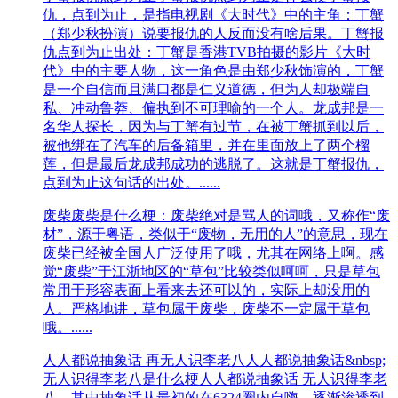
仇，点到为止，是指电视剧《大时代》中的主角：丁蟹
（郑少秋扮演）说要报仇的人反而没有啥后果。丁蟹报
仇点到为止出处：丁蟹是香港TVB拍摄的影片《大时
代》中的主要人物，这一角色是由郑少秋饰演的，丁蟹
是一个自信而且满口都是仁义道德，但为人却极端自
私、冲动鲁莽、偏执到不可理喻的一个人。龙成邦是一
名华人探长，因为与丁蟹有过节，在被丁蟹抓到以后，
被他绑在了汽车的后备箱里，并在里面放上了两个榴
莲，但是最后龙成邦成功的逃脱了。这就是丁蟹报仇，
点到为止这句话的出处。......
废柴
废柴是什么梗：废柴绝对是骂人的词哦，又称作“废
材”，源于粤语，类似于“废物，无用的人”的意思，现在
废柴已经被全国人广泛使用了哦，尤其在网络上啊。感
觉“废柴”于江浙地区的“草包”比较类似呵呵，只是草包
常用于形容表面上看来去还可以的，实际上却没用的
人。严格地讲，草包属于废柴，废柴不一定属于草包
哦。......
人人都说抽象话 再无人识李老八
人人都说抽象话&nbsp;
无人识得李老八是什么梗人人都说抽象话 无人识得李老
八，其中抽象话从最初的在6324圈内自嗨，逐渐渗透到