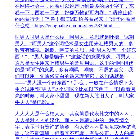
在网络社会中，内卷可以说是听到最多的两个字了，东
卷一下，西卷一下的，好像万物都可内卷。“ 请停止你
的内卷行为！”“ 卷！都 TMD 给爷卷起来！”清华内卷是
什么梗：https://gengbaike.cn/doc-view-283.html......
呵男人
呵男人是什么梗：呵男人，意思就是吐槽、讽刺
男人。“呵男人”这个词经常是女生用来吐槽男人的，多
数带有鄙视、讽刺、嘲笑的意思，和“男人没有一个好东
西！”、“男人都是骗子！”这些话的意思很像。呵男人，
通常是女生用来吐槽男生的常见用语。这里的“呵”指代
的是“呵呵”的意思，多有嘲讽、嘲笑、不屑的含义。我
们可以用一句通俗直白的话来理解它，这句话就是
——“男人没一个好东西”！那么，一般在什么情况下女
生会试用“呵男人”这个词呢？比如以下例子：“以前看月
亮的时候，叫人家小甜甜，现在新人胜旧人了，叫人家
牛夫人”是电影......
人人
人人是什么梗人人，其实就是代表韩文中的ㅅㅅ，
人人是对ㅅㅅ的汉化，而ㅅㅅ是韩语中的一种表情文
字，表示带有赞许的笑容。有人说ㅅㅅ是龟龟或666的意
思，这不能算错，但着实不可取，有失公正。人人的梗