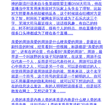
禅的新流行语来自斗鱼英雄联盟主播DSM大司马，他在
直播当中常常用来形容对方玩家上头失去了理智。比如
对方想要单杀他却被他反杀，这个时候就会吐槽对方是
失了智，时间长了被网友开玩笑成为了石乐志这三个
字。芜湖大司马最近很火，说话很风趣，有自己的特
点，时不时说说骚话，很有个人的特点。他在直播中的
很多口头禅都成为了梗在各个直播......
亲爱的周游
亲爱的周游是什么梗亲爱的周游，是最近在
刷抖音的时候，经常看到一些视频，标题都是“亲爱的周
游”，还有在评论里，也会看到“亲爱的周游”。周游，最
早是一个叫故野的女孩子写的随笔，在这里，周游不仅
仅代表一个人，反而是可以代表任何人。周游可以是你
心中所念之人，可以是另一个你，可以是你错过的人，
你觉得周游是谁周游就是你的谁。简单来说，这个名字
就是一个符号，这个符号的背后是一个鲜明的人。你可
以不用暴露他的隐私和特征，就可以写下想说的话。现
在的信息这么发达，有的人明明想说很多话，但是却不
敢发在网上，又想记录下来，......
人类的本质是内卷
人类的本质是内卷是什么梗人类的本
质是内卷，这句话由“人类的本质是复读机”衍生而来，