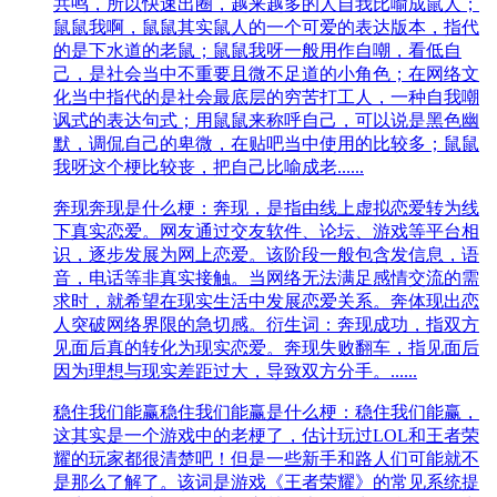
共鸣，所以快速出圈，越来越多的人自我比喻成鼠人；
鼠鼠我啊，鼠鼠其实鼠人的一个可爱的表达版本，指代
的是下水道的老鼠；鼠鼠我呀一般用作自嘲，看低自
己，是社会当中不重要且微不足道的小角色；在网络文
化当中指代的是社会最底层的穷苦打工人，一种自我嘲
讽式的表达句式；用鼠鼠来称呼自己，可以说是黑色幽
默，调侃自己的卑微，在贴吧当中使用的比较多；鼠鼠
我呀这个梗比较丧，把自己比喻成老......
奔现
奔现是什么梗：奔现，是指由线上虚拟恋爱转为线
下真实恋爱。网友通过交友软件、论坛、游戏等平台相
识，逐步发展为网上恋爱。该阶段一般包含发信息，语
音，电话等非真实接触。当网络无法满足感情交流的需
求时，就希望在现实生活中发展恋爱关系。奔体现出恋
人突破网络界限的急切感。衍生词：奔现成功，指双方
见面后真的转化为现实恋爱。奔现失败翻车，指见面后
因为理想与现实差距过大，导致双方分手。......
稳住我们能赢
稳住我们能赢是什么梗：稳住我们能赢，
这其实是一个游戏中的老梗了，估计玩过LOL和王者荣
耀的玩家都很清楚吧！但是一些新手和路人们可能就不
是那么了解了。该词是游戏《王者荣耀》的常见系统提