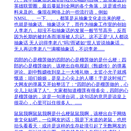
英雄联盟圈，最后蔓延到全网的各个角落，这是谁也始
料未及的。像现在网络上的一些流行语，例如
NMSL、、一下、、，都算是从抽象文化走出来的梗，
也就是抽象话。抽象话火了，而作为抽象工作室的创始
人李老八，却没不似抽象话的发展一般节节高升，反而
因为长期的被封杀而渐渐被人忘记。这不正是“人人都说
抽象话 无人识得李老八”吗?而诸如“世人皆说抽象话，
无人再识李老八”“满嘴抽象话，不识李老......
四郎的心是榴莲做的
四郎的心是榴莲做的是什么梗：四
郎的心是榴莲做的，该‌‌‌‌‌‌‌‌‌‌‌‌‌‌梗出自电视剧《甄嬛传》的弹幕
评论。剧中甄嬛收到皇上一大堆礼物，太监小允子就感
慨道：咱们娘娘，是皇上心尖上的人哪！于是这时候广
大网友的弹幕又开始整活了：“四郎的心是榴莲做的，心
尖儿上站满了人”。大家都知道榴莲有很多尖，四郎的心
是榴莲做的，这是一句潜台词，这句话的意思是说皇上
很花心，心里可以住很多人。......
鼠鼠我啊
鼠鼠我啊是什么梗鼠鼠我啊，该梗出自于网络
丧文化贴吧，一位网友的话：我是下水道的老鼠，也想
抬头看看天；或许是这样的生存处境引起了无数网友的