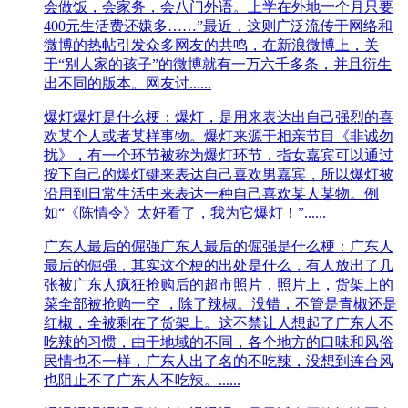
会做饭，会家务，会八门外语。上学在外地一个月只要
400元生活费还嫌多……”最近，这则广泛流传于网络和
微博的热帖引发众多网友的共鸣，在新浪微博上，关
于“别人家的孩子”的微博就有一万六千多条，并且衍生
出不同的版本。网友讨......
爆灯
爆灯是什么梗：爆灯，是用来表达出自己强烈的喜
欢某个人或者某样事物。爆灯来源于相亲节目《非诚勿
扰》，有一个环节被称为爆灯环节，指女嘉宾可以通过
按下自己的爆灯键来表达自己喜欢男嘉宾，所以爆灯被
沿用到日常生活中来表达一种自己喜欢某人某物。例
如“《陈情令》太好看了，我为它爆灯！”......
广东人最后的倔强
广东人最后的倔强是什么梗：广东人
最后的倔强，其实这个梗的出处是什么，有人放出了几
张被广东人疯狂抢购后的超市照片，照片上，货架上的
菜全部被抢购一空 ，除了辣椒。没错，不管是青椒还是
红椒，全被剩在了货架上。这不禁让人想起了广东人不
吃辣的习惯，由于地域的不同，各个地方的口味和风俗
民情也不一样，广东人出了名的不吃辣，没想到连台风
也阻止不了广东人不吃辣。......