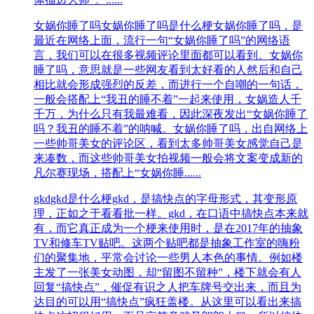
女娲你睡了吗
女娲你睡了吗是什么梗女娲你睡了吗，是
最近在网络上面，流行一句“女娲你睡了吗”的网络语
言，我们可以在很多视频评论里面都可以看到。女娲你
睡了吗，意思就是一些网友看到太好看的人然后和自己
相比就会形成强烈的反差，而进行一个自嘲的一句话，
一般会搭配上“我丑的睡不着”一起来使用，女娲造人千
千万，为什么只有我最难看，因此深夜发出“女娲你睡了
吗？我丑的睡不着”的呐喊。女娲你睡了吗，出自网络上
一些帅哥美女的评论区，看到太多帅哥美女感觉自己是
来凑数，而这些帅哥美女拍视频一般会将文案变成新的
凡尔赛现场，搭配上“女娲你睡......
gkd
gkd是什么梗gkd，是搞快点的字母形式，其变形原
理，正如之于看看批一样。gkd，在口语中搞快点本来就
有，而它真正成为一个梗来使用时，是在2017年的抽象
TV和修车TV贴吧。这两个贴吧都是抽象工作室的嗨粉
们的聚集地，平常会讨论一些男人本色的事情。例如楼
主发了一张美女动图，却“留图不留种”，楼下就会有人
回复“搞快点”，催促有识之人把车牌号交出来，而且为
达目的可以用“搞快点”疯狂盖楼。从这里可以看出来搞