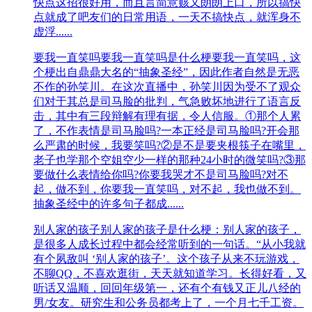
快点这招很好用，而且言简意赅又朗朗上口，所以搞快
点就成了吧友们的日常用语，一天不搞快点，就浑身不
虚浮......
要我一直笑吗
要我一直笑吗是什么梗要我一直笑吗，这
个梗出自鼎鼎大名的“抽象圣经”，因此作者自然是无恶
不作的孙笑川。在这次直播中，孙笑川因为受不了观众
们对于其总是司马脸的批判，气急败坏地进行了语言反
击，其中有三段辩解有理有据，令人信服。①那个人累
了，不作表情是司马脸吗?一本正经是司马脸吗?开会那
么严肃的时候，我要笑吗?②是不是要夹根筷子在嘴里，
老子也学那个空姐空少一样的那种24小时的微笑吗?③那
要做什么表情给你吗?你要我哭才不是司马脸吗?对不
起，做不到，你要我一直笑吗，对不起，我也做不到。
抽象圣经中的许多句子都成......
别人家的孩子
别人家的孩子是什么梗：别人家的孩子，
是很多人成长过程中都会经常听到的一句话。“从小我就
有个夙敌叫 ‘别人家的孩子’。这个孩子从来不玩游戏，
不聊QQ，不喜欢逛街，天天就知道学习。长得好看，又
听话又温顺，回回年级第一，还有个有钱又正儿八经的
男/女友。研究生和公务员都考上了，一个月七千工资。