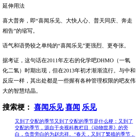
延伸用法
喜大普奔，即“喜闻乐见、大快人心、普天同庆、奔走
相告”的缩写。
语气和语势较之单纯的“喜闻乐见”更强烈、更夸张。
据考证，这句话在2011年左右的化学吧DHMO（一氧
化二氢）时期出现，但在2013年初才渐渐流行。与中和
反应一样，其出处都是一些握有各种管理权限的吧友伟
大的智慧结晶。
搜索梗：
喜闻乐见
喜闻
乐见
又到了交配的季节
又到了交配的季节是什么梗：又到了
交配的季节，源自于央视科教栏目《动物世界》的旁
白，负责旁白的为赵忠祥。“春天，又到了繁殖的季节，