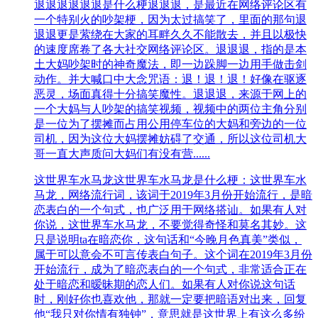
退退退
退退退是什么梗退退退，是最近在网络评论区有
一个特别火的吵架梗，因为太过搞笑了，里面的那句退
退退更是萦绕在大家的耳畔久久不能散去，并且以极快
的速度席卷了各大社交网络评论区。退退退，指的是本
土大妈吵架时的神奇魔法，即一边跺脚一边用手做击剑
动作。并大喊口中大念咒语：退！退！退！好像在驱逐
恶灵，场面真得十分搞笑魔性。退退退，来源于网上的
一个大妈与人吵架的搞笑视频，视频中的两位主角分别
是一位为了摆摊而占用公用停车位的大妈和旁边的一位
司机，因为这位大妈摆摊妨碍了交通，所以这位司机大
哥一直大声质问大妈们有没有营......
这世界车水马龙
这世界车水马龙是什么梗：这世界车水
马龙，网络流行词，该词于2019年3月份开始流行，是暗
恋表白的一个句式，也广泛用于网络搭讪。如果有人对
你说，这世界车水马龙，不要觉得奇怪和莫名其妙。这
只是说明ta在暗恋你，这句话和“今晚月色真美”类似，
属于可以意会不可言传表白句子。这个词在2019年3月份
开始流行，成为了暗恋表白的一个句式，非常适合正在
处于暗恋和暧昧期的恋人们。如果有人对你说这句话
时，刚好你也喜欢他，那就一定要把暗语对出来，回复
他“我只对你情有独钟”，意思就是这世界上有这么多纷