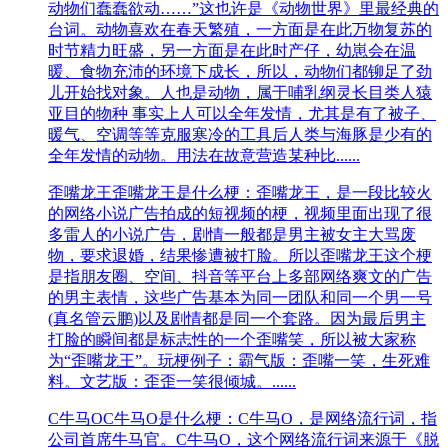
动物们蠢蠢欲动……”这也许是《动物世界》里最经典的
台词。动物喜欢在春天繁殖，一方面是在此万物复苏的
时节精力旺盛，另一方面是在此时产仔，幼崽会在温
暖、食物充沛的环境下成长，所以，动物们都铆足了劲
儿开始找对象。人也是动物，属于哺乳纲灵长目类人猿
亚目的物种 事实上人可以全年发情，尤其是有了被子、
暖气、空调等等克服寒冷的工具后人类与海豚是少有的
全年发情的动物。用法在故意营造某种比......
歪嘴龙王
歪嘴龙王是什么梗：歪嘴龙王，是一段比较火
的网络小说广告拍成的短视频的梗，视频里面出现了很
多雷人的小说广告，剧情一般都是男主被女主大骂废
物，要求退婚，结果惨遭被打脸。所以歪嘴龙王这个梗
是指朋友圈、空间、抖音等平台上多部网络爽文的广告
的男主表情，这些广告基本为同一团队和同一个男一号
(真名管云鹏)以及剧情都是同一个套路。因为最后男主
打脸的瞬间都是标志性的一个歪嘴笑，所以被大家称
为“歪嘴龙王”。玩梗例子：霸气版：歪嘴一笑，生死难
料。文艺版：歪歪一笑很倾城。......
‌C牛马O
C牛马O是什么梗：‌C牛马O，是网络流行词，指
公司首席牛马官。‌‌C牛马O，这个网络流行词来源于‌《脱