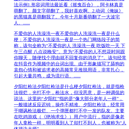
法示例1.形容词用法最近看《摇曳百合》，阿卡林真是
萌翻了。颜文字萌翻了，我好喜欢啊。2.动词《俺妹》
的黑猫真是萌翻我了。今年十月新番萌翻了一大波宅
人。......
不爱你的人洗澡洗一夜
不爱你的人洗澡洗一夜是什么
梗：不爱你的人洗澡洗一夜是一个热门网络段子的简
称，该句全称为“不爱你的人 洗澡洗一夜 吃饭吃一天 下
午三点醒 八点说晚安”。意为“不爱你的人不想花时间跟
你聊天，随便找个理由就不回复你的消息了”。该句经常
在抖音作为视频中的台词出现。由于形象描写了舔狗的
哀怨心情和被追求者的高频常见推脱用语，非常扎心，
引起大量共鸣，成为流行语。......
夕阳红枪法
夕阳红枪法是什么梗夕阳红枪法，就是指枪
法很烂，光打不中，枪法水，但没恶意，是一种调侃的
说法。这里的“夕阳红”指的是“像大部分老年人一样”，
一般描述反应迟钝，操作不精准。夕阳红枪法，经常用
于嘲讽枪法极烂、一个弹匣都打不中一发的队友。主要
在吃鸡游戏（《绝地求生》）用户中流行，指的是像老
年人拿枪一样，明明看到人了却打不到人，也被称为“人
体描边大师”。......