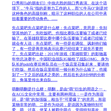
口秀和Ta的朋友们》中徐志胜的脱口秀表演。在这个语
境下，"牛马"指的是努力工作的人，而"C牛马O"则是对
这种角色的高级别称，暗示了这种职位的人在公司中承
担着重要的劳动角色。‌......
先点菜吧
先点菜吧是什么梗：先点菜吧，意思是：先别
管其他的了，先吃饭吧。也指比赛队伍要输了或者已经
输了。在英雄联盟比赛中哪个队伍要输了或者已经输了
就会有人说：先点菜吧。有一些是在调侃、讽刺他们输
了，有一些是善意地表示比赛已经结束了就先不要想
了。先点菜吧出处：2013年游戏《英雄联盟》的影驰嘉
年华总决赛中，中国职业战队IG输给了战队OMG。身为
队长的pdd在赛后将队员在一个饭店里召集起来，要请他
们吃饭。然后在饭店里哐哐一顿分析为什么输了，也规
划了一下之后的战术之类的，然后在长达8分钟的分析
后，角落里传出来自队......
萌翻
萌翻是什么梗：萌翻，是由“萌”衍生的用语之一，
在ACG文化中常用。主要有两种用法：一是作为形容
词，是“萌”的加强版，相当于“可爱爆了”的意思，形容
某物非常的萌。二是作为动词，是说因为某物特别可
爱、萌、讨喜，使某人被戳中萌点，觉得特别喜欢。用