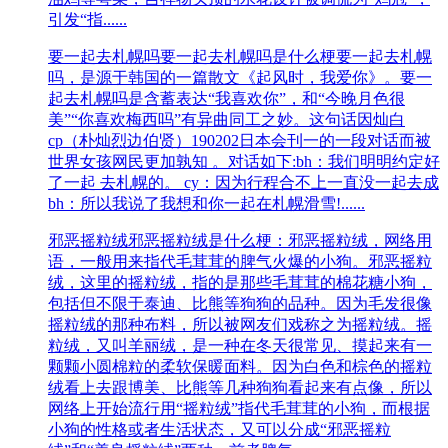
引发“指......
要一起去札幌吗
要一起去札幌吗是什么梗要一起去札幌
吗，是源于韩国的一篇散文《起风时，我爱你》。要一
起去札幌吗是含蓄表达“我喜欢你”，和“今晚月色很
美”“你喜欢梅西吗”有异曲同工之妙。这句话因灿白
cp（朴灿烈边伯贤）190202日本会刊一的一段对话而被
世界女孩网民更加孰知 。对话如下:bh：我们明明约定好
了一起 去札幌的。 cy：因为行程合不上一直没一起去成
bh：所以我说了我想和你一起在札幌滑雪!......
邪恶摇粒绒
邪恶摇粒绒是什么梗：邪恶摇粒绒，网络用
语，一般用来指代毛茸茸的脾气火爆的小狗。邪恶摇粒
绒，这里的摇粒绒，指的是那些毛茸茸的棉花糖小狗，
包括但不限于泰迪、比熊等狗狗的品种。因为毛发很像
摇粒绒的那种布料，所以被网友们戏称之为摇粒绒。摇
粒绒，又叫羊丽绒，是一种在冬天很常见、摸起来有一
颗颗小圆棉粒的柔软保暖面料。因为白色和棕色的摇粒
绒看上去跟博美、比熊等几种狗狗看起来有点像，所以
网络上开始流行用“摇粒绒”指代毛茸茸的小狗，而根据
小狗的性格或者生活状态，又可以分成“邪恶摇粒