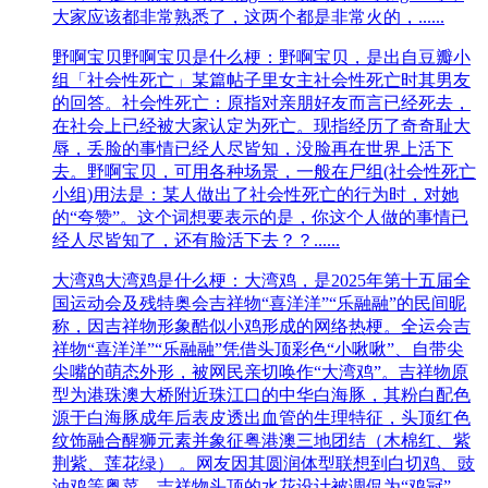
大家应该都非常熟悉了，这两个都是非常火的，......
野啊宝贝
野啊宝贝是什么梗：野啊宝贝，是出自豆瓣小
组「社会性死亡」某篇帖子里女主社会性死亡时其男友
的回答。社会性死亡：原指对亲朋好友而言已经死去，
在社会上已经被大家认定为死亡。现指经历了奇奇耻大
辱，丢脸的事情已经人尽皆知，没脸再在世界上活下
去。野啊宝贝，可用各种场景，一般在尸组(社会性死亡
小组)用法是：某人做出了社会性死亡的行为时，对她
的“夸赞”。这个词想要表示的是，你这个人做的事情已
经人尽皆知了，还有脸活下去？？......
大湾鸡
大湾鸡是什么梗：大湾鸡，是2025年第十五届全
国运动会及残特奥会吉祥物“喜洋洋”“乐融融”的民间昵
称，因吉祥物形象酷似小鸡形成的网络热梗。全运会吉
祥物“喜洋洋”“乐融融”凭借头顶彩色“小啾啾”、自带尖
尖嘴的萌态外形，被网民亲切唤作“大湾鸡”。吉祥物原
型为港珠澳大桥附近珠江口的中华白海豚，其粉白配色
源于白海豚成年后表皮透出血管的生理特征，头顶红色
纹饰融合醒狮元素并象征粤港澳三地团结（木棉红、紫
荆紫、莲花绿） 。网友因其圆润体型联想到白切鸡、豉
油鸡等粤菜，吉祥物头顶的水花设计被调侃为“鸡冠”，