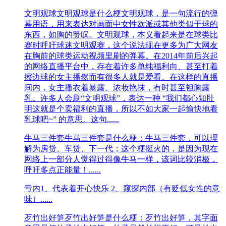
文明观球
文明观球是什么梗文明观球，是一句流行的弹
幕用语，用来表达对画面中女性欧派或其他类似于球的
东西，如胸的赞叹。文明观球，本义看起来是在球类比
赛时呼吁球迷文明观赛，这个说法现在更多为广大网友
在胸前的球类运动视频里刷的弹幕。在2014年前后兴起
的网络直播平台中，存在着许多单纯福利向、甚至打着
擦边球的女主播然而有很多人就是爱看。在这样的直播
间内，女主播衣着暴露、浓妆艳抹，有时甚至袒胸露
乳。许多人会刷“文明观球”，表达一种 “我们都心知肚
明这就是个卖福利的直播，所以不如大家一起愉快地看
乳球吧~” 的意思。这句......
牛马三件套
牛马三件套是什么梗：牛马三件套，可以理
解为房贷、车贷、下一代；​这个梗挺火的，是因为现在
网络上一部分人觉得过得像牛马一样，该词比较消极，
呼吁多点正能量！......
亏内
1、代表着开心快乐 2、窥探内部（有贬低女性的意
味）......
歹竹出好笋
歹竹出好笋是什么梗：歹竹出好笋，其字面