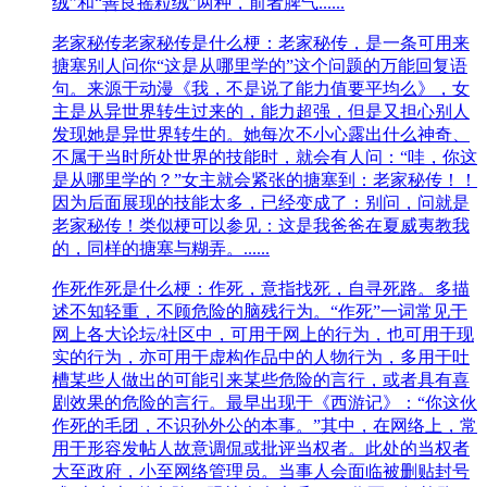
绒”和“善良摇粒绒”两种，前者脾气......
老家秘传
老家秘传是什么梗：老家秘传，是一条可用来
搪塞别人问你“这是从哪里学的”这个问题的万能回复语
句。来源于动漫《我，不是说了能力值要平均么》，女
主是从异世界转生过来的，能力超强，但是又担心别人
发现她是异世界转生的。她每次不小心露出什么神奇、
不属于当时所处世界的技能时，就会有人问：“哇，你这
是从哪里学的？”女主就会紧张的搪塞到：老家秘传！！
因为后面展现的技能太多，已经变成了：别问，问就是
老家秘传！类似梗可以参见：这是我爸爸在夏威夷教我
的，同样的搪塞与糊弄。......
作死
作死是什么梗：作死，意指找死，自寻死路。多描
述不知轻重，不顾危险的脑残行为。“作死”一词常见于
网上各大论坛/社区中，可用于网上的行为，也可用于现
实的行为，亦可用于虚构作品中的人物行为，多用于吐
槽某些人做出的可能引来某些危险的言行，或者具有喜
剧效果的危险的言行。最早出现于《西游记》：“你这伙
作死的毛团，不识孙外公的本事。”其中，在网络上，常
用于形容发帖人故意调侃或批评当权者。此处的当权者
大至政府，小至网络管理员。当事人会面临被删贴封号