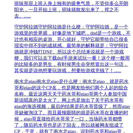
班味
形容上班人身上独有的疲惫气质，不管你多么开朗
阳光，一旦开始上班，班味就散发出来了，挥之不
去。......
守护阿拉德
守护阿拉德是什么梗：守护阿拉德，是一个
游戏里的世界观，好像是地下城吧，dnd是一个游戏，不
过也有相应的桌游。开心就好，守护它能带给自己很多
现实中得不到的成就感。最简单的解释就是：守护阿拉
德就是冲钱打DNF。所以这个总结来说就是一个游戏
梗，我们可以去下载dnf手游来试玩一番！这个梗一般用
的比较多的是男生，有时候男生会突然冒出这一句话，
其实就是说他想要玩游戏，想要给游戏充钱了！......
南水北giao
南水北giao是什么梗：南水北giao，就是药水
哥和giao的这个CP名，也是网友给他们两个人起的组合
名称。最近这两天关于药水哥和giao哥两个人参加中国
新说唱真的是太火了。网上也是放出了关于药水哥和
giao的海选视频，最后的结果是药水哥晋级了，然而giao
哥缺被淘汰了。而且最辣眼睛的就是药水哥在直播的时
候，giao哥直接给药水哥亲了一口，当场药水哥都懵
了，随后药水哥也是还了回去，所以就被网友组成了
CP，于是，就有了南水北giao。说到药水哥和giao哥，