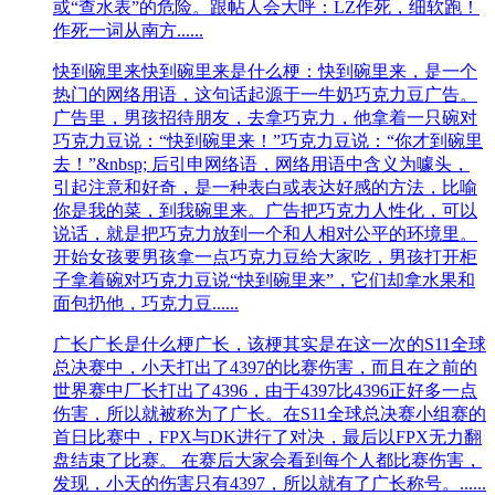
或“查水表”的危险。跟帖人会大呼：LZ作死，细软跑！
作死一词从南方......
快到碗里来
快到碗里来是什么梗：快到碗里来，是一个
热门的网络用语，这句话起源于一牛奶巧克力豆广告。
广告里，男孩招待朋友，去拿巧克力，他拿着一只碗对
巧克力豆说：“快到碗里来！”巧克力豆说：“你才到碗里
去！”&nbsp; 后引申网络语，网络用语中含义为噱头，
引起注意和好奇，是一种表白或表达好感的方法，比喻
你是我的菜，到我碗里来。广告把巧克力人性化，可以
说话，就是把巧克力放到一个和人相对公平的环境里。
开始女孩要男孩拿一点巧克力豆给大家吃，男孩打开柜
子拿着碗对巧克力豆说“快到碗里来”，它们却拿水果和
面包扔他，巧克力豆......
广长
广长是什么梗广长，该梗其实是在这一次的S11全球
总决赛中，小天打出了4397的比赛伤害，而且在之前的
世界赛中厂长打出了4396，由于4397比4396正好多一点
伤害，所以就被称为了广长。在S11全球总决赛小组赛的
首日比赛中，FPX与DK进行了对决，最后以FPX无力翻
盘结束了比赛。 在赛后大家会看到每个人都比赛伤害，
发现，小天的伤害只有4397，所以就有了广长称号。......