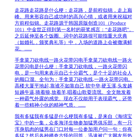
走花路
走花路是什么梗：走花路，是前程似锦，走上巅
峰。用来形容自己成功时的高兴心情，或者用来祝福对
方前程似锦。走花路源于韩国原版创造101（Produce
101）中金世正得到第一名时的获奖感言：“走花路吧”。
之后延伸至各个饭圈。词中的花路很可能指重大庆典
（如婚礼，颁奖典礼等）中，入场的道路上会被撒满鲜
花。......
手拿菜刀砍电线一路火花带闪电
手拿菜刀砍电线一路火
花带闪电是什么梗：手拿菜刀砍电线，一路火花带闪
电，是一句用来表示自己十分霸气，是个十足的社会人
的顺口溜。全句为：手拿菜刀砍电线,一路火花带闪电。
高楼大厦平地起,靠谁不如靠自己,软中华,硬玉溪,头发越
短越牛逼,骑着狼,放着羊,唱着山歌耍流氓。全文散发着
一种霸气外露的感觉。现在不仅能用于表现霸气，还带
着一些精神小伙的精神气质。......
我有多猛
我有多猛是什么梗我有多猛，是来自《海绵宝
宝》中的一集，众多海洋生物参加猛男俱乐部，有一只
浑身肌肉的猛男在门口对每一位参加用户问一句：你有
多猛？然后各种稀奇古怪的回答，迅速被广大网友所热