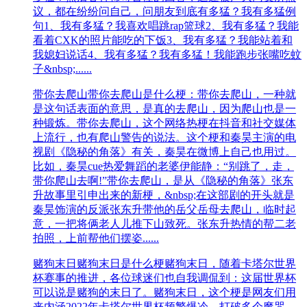
议，都在纷纷问自己，问朋友到底有多猛？我有多猛例
句1、我有多猛？我喜欢唱跳rap篮球2、我有多猛？我能
看着CXK的照片能吃的下饭3、我有多猛？我能站着和
我媳妇说话4、我有多猛？我有多猛！我能跑步张嘴吃蚊
子&nbsp;......
带你去爬山
带你去爬山是什么梗：带你去爬山，一种就
是这句话表面的意思，是真的去爬山，因为爬山也是一
种锻炼。带你去爬山，这个网络热梗在抖音和社交媒体
上流行，也有爬山警告的说法。这个梗和秦昊主演的电
视剧《隐秘的角落》有关，秦昊在微博上自己也用过。
比如，秦昊cue热爱舞蹈的老婆伊能静：“别跳了，走，
带你爬山去啊!”带你去爬山，是从《隐秘的角落》张东
升故事里引申出来的新梗，&nbsp;在这部剧的开头就是
秦昊饰演的反派张东升带他的岳父岳母去爬山，临时起
意，一把将俩老人儿推下山致死。张东升热情的帮二老
拍照，上前帮他们摆姿......
赌狗末日
赌狗末日是什么梗赌狗末日，随着卡塔尔世界
杯赛事的推进，各位球迷们也自我调侃到：这届世界杯
可以说是赌狗的末日了。赌狗末日，这个梗是网友们用
来内涵2022年卡塔尔世界杯频繁爆冷，打破多个魔咒