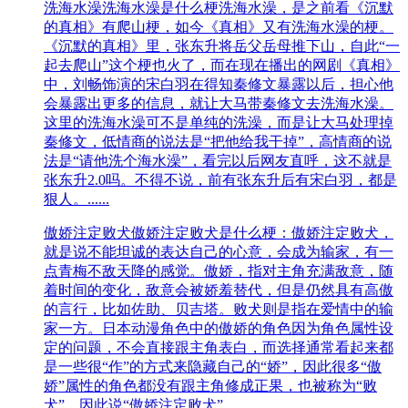
洗海水澡
洗海水澡是什么梗洗海水澡，是之前看《沉默
的真相》有爬山梗，如今《真相》又有洗海水澡的梗。
《沉默的真相》里，张东升将岳父岳母推下山，自此“一
起去爬山”这个梗也火了，而在现在播出的网剧《真相》
中，刘畅饰演的宋白羽在得知秦修文暴露以后，担心他
会暴露出更多的信息，就让大马带秦修文去洗海水澡。
这里的洗海水澡可不是单纯的洗澡，而是让大马处理掉
秦修文，低情商的说法是“把他给我干掉”，高情商的说
法是“请他洗个海水澡”，看完以后网友直呼，这不就是
张东升2.0吗。不得不说，前有张东升后有宋白羽，都是
狠人。......
傲娇注定败犬
傲娇注定败犬是什么梗：傲娇注定败犬，
就是说不能坦诚的表达自己的心意，会成为输家，有一
点青梅不敌天降的感觉。傲娇，指对主角充满敌意，随
着时间的变化，敌意会被娇羞替代，但是仍然具有高傲
的言行，比如佐助、贝吉塔。败犬则是指在爱情中的输
家一方。日本动漫角色中的傲娇的角色因为角色属性设
定的问题，不会直接跟主角表白，而选择通常看起来都
是一些很“作”的方式来隐藏自己的“娇”，因此很多“傲
娇”属性的角色都没有跟主角修成正果，也被称为“败
犬”。因此说“傲娇注定败犬”。......