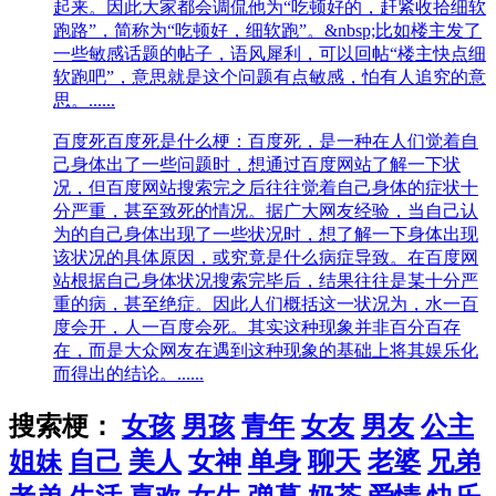
起来。因此大家都会调侃他为“吃顿好的，赶紧收拾细软
跑路”，简称为“吃顿好，细软跑”。&nbsp;比如楼主发了
一些敏感话题的帖子，语风犀利，可以回帖“楼主快点细
软跑吧”，意思就是这个问题有点敏感，怕有人追究的意
思。......
百度死
百度死是什么梗：百度死，是一种在人们觉着自
己身体出了一些问题时，想通过百度网站了解一下状
况，但百度网站搜索完之后往往觉着自己身体的症状十
分严重，甚至致死的情况。据广大网友经验，当自己认
为的自己身体出现了一些状况时，想了解一下身体出现
该状况的具体原因，或究竟是什么病症导致。在百度网
站根据自己身体状况搜索完毕后，结果往往是某十分严
重的病，甚至绝症。因此人们概括这一状况为，水一百
度会开，人一百度会死。其实这种现象并非百分百存
在，而是大众网友在遇到这种现象的基础上将其娱乐化
而得出的结论。......
搜索梗：
女孩
男孩
青年
女友
男友
公主
姐妹
自己
美人
女神
单身
聊天
老婆
兄弟