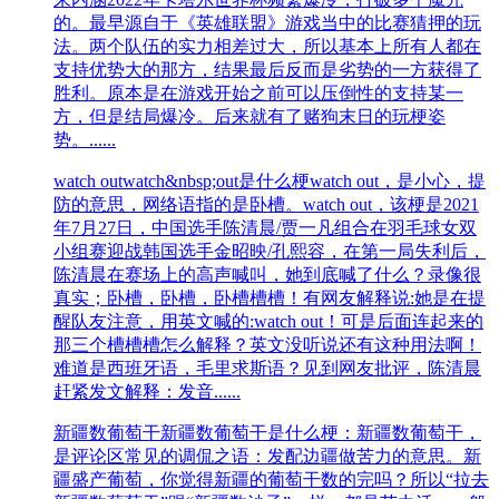
的。最早源自于《英雄联盟》游戏当中的比赛猜押的玩
法。两个队伍的实力相差过大，所以基本上所有人都在
支持优势大的那方，结果最后反而是劣势的一方获得了
胜利。原本是在游戏开始之前可以压倒性的支持某一
方，但是结局爆冷。后来就有了赌狗末日的玩梗姿
势。......
watch out
watch&nbsp;out是什么梗watch out，是小心，提
防的意思，网络语指的是卧槽。watch out，该梗是2021
年7月27日，中国选手陈清晨/贾一凡组合在羽毛球女双
小组赛迎战韩国选手金昭映/孔熙容，在第一局失利后，
陈清晨在赛场上的高声喊叫，她到底喊了什么？录像很
真实；卧槽，卧槽，卧槽槽槽！有网友解释说:她是在提
醒队友注意，用英文喊的:watch out！可是后面连起来的
那三个槽槽槽怎么解释？英文没听说还有这种用法啊！
难道是西班牙语，毛里求斯语？见到网友批评，陈清晨
赶紧发文解释：发音......
新疆数葡萄干
新疆数葡萄干是什么梗：新疆数葡萄干，
是评论区常见的调侃之语：发配边疆做苦力的意思。新
疆盛产葡萄，你觉得新疆的葡萄干数的完吗？所以“拉去