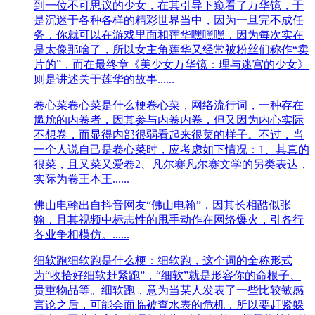
到一位不可思议的少女，在其引导下窥看了万华镜，于
是沉迷于各种各样的精彩世界当中，因为一旦完不成任
务，你就可以在游戏里面和莲华嘿嘿嘿，因为每次实在
是太像那啥了，所以女主角莲华又经常被粉丝们称作“卖
片的”，而在最终章《美少女万华镜：理与迷宫的少女》
则是讲述关于莲华的故事......
卷心菜
卷心菜是什么梗卷心菜，网络流行词，一种存在
尴尬的内卷者，因其参与内卷内卷，但又因为内心实际
不想卷，而显得内部很弱看起来很菜的样子。不过，当
一个人说自己是卷心菜时，应考虑如下情况：1、其真的
很菜，且又菜又爱卷2、凡尔赛凡尔赛文学的另类表达，
实际为卷王本王......
佛山电翰
出自抖音网友“佛山电翰”，因其长相酷似张
翰，且其视频中标志性的甩手动作在网络爆火，引各行
各业争相模仿。......
细软跑
细软跑是什么梗：细软跑，这个词的全称形式
为“收拾好细软赶紧跑”，“细软”就是形容你的命根子、
贵重物品等。细软跑，意为当某人发表了一些比较敏感
言论之后，可能会面临被查水表的危机，所以要赶紧躲