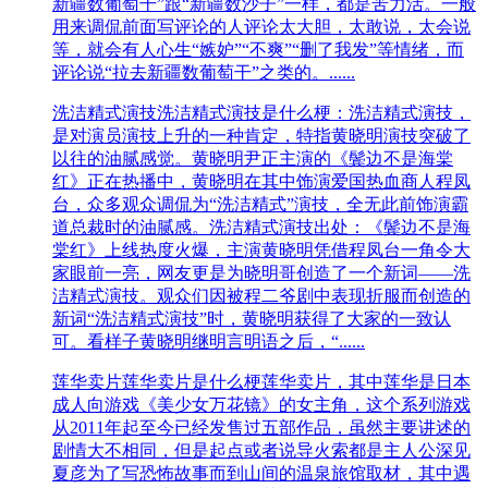
新疆数葡萄干”跟“新疆数沙子”一样，都是苦力活。一般
用来调侃前面写评论的人评论太大胆，太敢说，太会说
等，就会有人心生“嫉妒”“不爽”“删了我发”等情绪，而
评论说“拉去新疆数葡萄干”之类的。......
洗洁精式演技
洗洁精式演技是什么梗：洗洁精式演技，
是对演员演技上升的一种肯定，特指黄晓明演技突破了
以往的油腻感觉。黄晓明尹正主演的《鬓边不是海棠
红》正在热播中，黄晓明在其中饰演爱国热血商人程凤
台，众多观众调侃为“洗洁精式”演技，全无此前饰演霸
道总裁时的油腻感。洗洁精式演技出处：《鬓边不是海
棠红》上线热度火爆，主演黄晓明凭借程凤台一角令大
家眼前一亮，网友更是为晓明哥创造了一个新词——洗
洁精式演技。观众们因被程二爷剧中表现折服而创造的
新词“洗洁精式演技”时，黄晓明获得了大家的一致认
可。看样子黄晓明继明言明语之后，“......
莲华卖片
莲华卖片是什么梗莲华卖片，其中莲华是日本
成人向游戏《美少女万花镜》的女主角，这个系列游戏
从2011年起至今已经发售过五部作品，虽然主要讲述的
剧情大不相同，但是起点或者说导火索都是主人公深见
夏彦为了写恐怖故事而到山间的温泉旅馆取材，其中遇