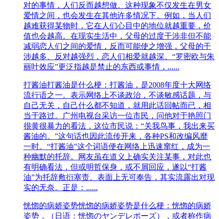
对的事情，人们反而越想做。这种现象不仅发生在男女
爱情之间，也会发生在其他许多情况下。例如，当人们
越难获得某物时，它在人们心目中的地位就越重要，价
值也会越高。在现实生活中，父母的过度干涉非但不能
减弱恋人们之间的爱情，反而可能使之增强，父母的干
涉越多、反对越强烈，恋人们相爱就越深。“罗密欧与朱
丽叶效应”更泛指越是禁止的东西或事情，......
打酱油
打酱油是什么梗：打酱油，是2008年度十大网络
流行语之一。表示网络上不谈政治，不谈敏感话题，与
自己无关，自己什么都不知道，就用此话回帖而已，相
当于路过。广州电视台采访一位市民，问他对于艳照门
很黄很暴力的看法，这位市民说：“关我鸟事，我出来买
酱油的。”这句话也因此流传开来，各种PS和改编风靡
一时。“打酱油”这个词语便在网络上迅速窜红，成为一
种幽默的托辞。网友虽在道义上确实关注某事，对此也
有明确看法，但或明哲保身，或不屑回应，遂以“打酱
油”为托辞敷衍塞责。表面上无可奉告，其实流露出对现
实的无奈。正是：......
恍惚的病娇姿势
恍惚的病娇姿势是什么梗：恍惚的病娇
姿势，（日语：恍惚のヤンデレポーズ），或者称作病