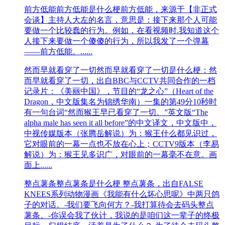
前方低能
前方低能是什么梗前方低能，来源于【非正式
会谈】主持人大左的名言，意思是：接下来那个人可能
要做一个比较蠢的行为。例如，在看视频时.我知道这个
人接下来要做一个傻傻的行为，所以我发了一个弹幕
——前方低能。......
然而早就看穿了一切
然而早就看穿了一切是什么梗：然
而早就看穿了一切，出自BBC与CCTV共同合作的一档
记录片：《美丽中国》，节目的“龙之心”（Heart of the
Dragon，中文版集名为锦绣华南）一集的第49分10秒时
有一句台词“然而猴王早已看穿了一切。”英文版“The
alpha male has seen it all before”的中文译文，中文版中，
中视传媒版本（张腾岳解说）为：猴王什么都见识过，
它对眼前的一幕一点也不放在心上；CCTV9版本（李易
解说）为：猴王见多识广，对眼前的一幕毫不在意。画
面上......
整点薯条
整点薯条是什么梗 整点薯条，出自FALSE
KNEES系列动物漫画《我能有什么坏心思呢》中两只鸽
子的对话。-我们要飞向何方？​-我打算待会去码头整点
薯条。-你误会我了伙计，我说的是咱们这一辈子的终极