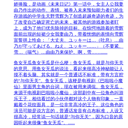
娇捧脸，是动画《未来日记》第一话中，女主人公我妻
由乃作出的动作、表情。被卷入未来预知能力者们的生
存游戏的中学生天野雪辉为了创造超越奇迹的奇迹，为
了改变自己确定死亡的未来，被其他的游戏参加者盯
上，成为了他们优先除掉的目标。在惊愕地跪着的雪辉
面前出现的短裙少女我妻由乃，带着恍惚的表情向雪辉
宣誓拼上性命：「大丈夫、ユッキーは…（吐息）…由
乃が守ってあげる。ねえ、ユッキー……」（不要紧、
雪…（喘气）…由由乃来保护。啊，雪……......
鱼女无瓜
鱼女无瓜是什么梗：鱼女无瓜，就是与你无关
的意思。用鱼女无瓜的说法，看起来很高冷神秘能让人
摸不着头脑。其实就是一个普通话不标准，带有方言腔
的“与你无关”。鱼女无瓜，该梗是电视剧《巴啦啦小魔
仙》里面男主角的台词，现在被用来调侃。鱼女无瓜，
来源于电视剧巴啦啦小魔仙，这部剧中有一位角色叫游
乐王子，相信看过的小伙伴都对这个人物有印象，一直
戴着个花纹面具，是一位非常高冷的王子。这位角色的
演员可能是说方言的，普通话发音有点布标准，人设又
很高冷，经常说一句话就是“与你无关”，因为口音的原
因听起来很像“鱼女无瓜”。......