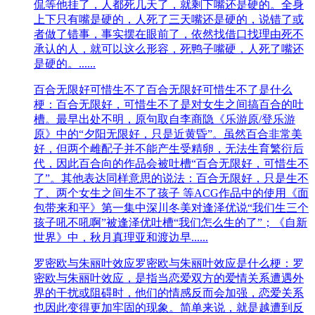
侃等他挂了，人都死几天了，就剩下嘴还是硬的。全身
上下只有嘴是硬的，人死了三天嘴还是硬的，说错了或
者做了错事，事实摆在眼前了，依然找借口找理由死不
承认的人，就可以这么形容，死鸭子嘴硬‌‌‌‌‌‌‌‌‌‌，人死了嘴还
是硬的。......
百合无限好可惜生不了
百合无限好可惜生不了是什么
梗：百合无限好，可惜生不了是对女生之间搞百合的吐
槽。最早出处不明，原句取自李商隐《乐游原/登乐游
原》中的“夕阳无限好，只是近黄昏”。虽然百合非常美
好，但两个雌配子并不能产生受精卵，无法生育繁衍后
代，因此百合向的作品会被吐槽“百合无限好，可惜生不
了”。其他表达同样意思的说法：百合无限好，只是生不
了、两个女生之间生不了孩子 等ACG作品中的使用《面
包带来和平》第一集中深川冬美对逢泽优说“我们生三个
孩子吼不吼啊”被逢泽优吐槽“我们怎么生的了”；《自新
世界》中，秋月真理亚和渡边早......
罗密欧与朱丽叶效应
罗密欧与朱丽叶效应是什么梗：罗
密欧与朱丽叶效应，是指当恋爱双方的爱情关系遭遇外
界的干扰或阻碍时，他们的情感反而会加强，恋爱关系
也因此变得更加牢固的现象。简单来说，就是越遭到反