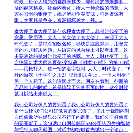
时候，每个人得到的都越来越少，却付出的越来越多，
活的越来越累。社会内卷化，给人一种恐慌的感觉，大
家在恐惧的驱使下，竭尽所能争夺资源，可是资源有
限，大家越是争夺，资源损坏越大，甚......
食大便了
食大便了是什么梗食大便了，就是时代变了的
意思。常用语：大人，食大便了食大便了，来源于大人
时代变了，是绝杀招数名称，秘诀是跳脱规则，用更先
进的方式解决问题。从语言的风向标上可以看出来，这
主要表达的是对时代变迁的感慨。大人，时代变了，出
自德国剑术大师米夏尔·亨特著《剑术100式》的第100式
——用枪打人。这一招的名字就叫“大人，时代变了。”P
社的游戏《十字军之王2》里比剑决斗上，一个人用枪把
另一个人毙了。这句话因此而火。网友在看到一些新的
产品推出的时候，总是惊异于它的不可能性，这个时候
就可以站出来说大......
我们公司好像真的要完蛋了
我们公司好像真的要完蛋了
是什么梗 我们公司好像真的要完蛋了，多用于饭圈内对
自己偶像所在娱乐公司不行了的调侃。我们公司好像真
的要完蛋了，这句话出自网传韩国SM公司练习生柳智敏
与经纪人聊天截图，对话中柳智敏首先抛出一个论点：