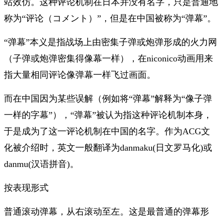
站效仿。
这种评论机制在日本并没有名字，只是普通地
称为“评论（コメント）”，但是在中国被称为“弹幕”。
“弹幕”本义是指战场上由密集子弹或炮弹形成的火力网
（子弹或炮弹密集得像幕一样），在niconico动画用来
指大量相同评论像弹幕一样飞过画面。
而在中国因为某些误解（例如将“弹幕”解释为“像子弹
一样的字幕”），“弹幕”被认为指这种评论机制本身，
于是成为了这一评论机制在中国的名字。
作为ACG文
化被介绍时，英文一般翻译为danmaku(日文罗马化)或
danmu(汉语拼音)。
按表现形式
普通滚动弹幕，从右滚动至左。这是最普通的弹幕形