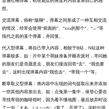
普通吐槽弹幕，站在观众的角度对内容发表自己的感
想。
交流弹幕，俗称“版聊”，弹幕之间形成了一种互相交流
的情况，经常会使用“前面的”、“xxx的那个”、“←”等
指代之前的某个弹幕，并回复。
代入型弹幕，将自己带入内容，相较于B站，N站这种
弹幕较多。如：片中某个萌妹准备开睡衣派对，寻问她
的朋友们是否愿意去，朋友们接连回答“去”、“我也要
去”，这时出现弹幕内容“我也去”、“带我一个”等。
断章取义型弹幕：将内容中出现的词句提取出来并添加
一些其他内容发出去。如：点兔第一集中，保登心爱在
寻找寄宿的咖啡馆时，因为看不懂地图，最后放弃时说
了一句「まあ、いいっか」(算了，不管了)，这时出现