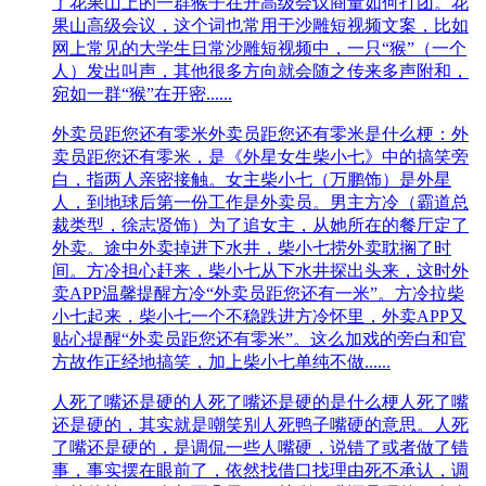
了花果山上的一群猴子在开高级会议商量如何打团。花
果山高级会议，这个词也常用于沙雕短视频文案，比如
网上常见的大学生日常沙雕短视频中，一只“猴”（一个
人）发出叫声，其他很多方向就会随之传来多声附和，
宛如一群“猴”在开密......
外卖员距您还有零米
外卖员距您还有零米是什么梗：外
卖员距您还有零米，是《外星女生柴小七》中的搞笑旁
白，指两人亲密接触。女主柴小七（万鹏饰）是外星
人，到地球后第一份工作是外卖员。男主方冷（霸道总
裁类型，徐志贤饰）为了追女主，从她所在的餐厅定了
外卖。途中外卖掉进下水井，柴小七捞外卖耽搁了时
间。方冷担心赶来，柴小七从下水井探出头来，这时外
卖APP温馨提醒方冷“外卖员距您还有一米”。方冷拉柴
小七起来，柴小七一个不稳跌进方冷怀里，外卖APP又
贴心提醒“外卖员距您还有零米”。这么加戏的旁白和官
方故作正经地搞笑，加上柴小七单纯不做......
人死了嘴还是硬的
人死了嘴还是硬的是什么梗人死了嘴
还是硬的，其实就是嘲笑别人死鸭子嘴硬的意思。人死
了嘴还是硬的，是调侃一些人嘴硬，说错了或者做了错
事，事实摆在眼前了，依然找借口找理由死不承认，调