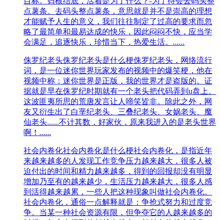
目标。归根结底，活着是为了什么？-为了待会去码头整
点薯条。去码头整点薯条，意思就是并不是崇高的理想
才能赋予人生的意义，我们往往制定了过高的要求而忽
略了最简单和最易达成的快乐，因此闷闷不快，应当学
会满足，追逐快乐，珍惜当下，热爱生活。......
侏罗纪老头
侏罗纪老头是什么梗侏罗纪老头，网络流行
词，是一位迷你世界玩家发布的视频中的爆笑梗，他在
视频中称：迷你世界是正版，我的世界才是盗版的。证
据就是早在侏罗纪时期就有一个老头把代码弄到u盘上。
这波匪夷所思的荒唐发言让人啼笑皆非。‌‌‌‌‌‌‌‌‌‌‌‌‌‌‌除此之外，网
友又衍生出了白垩纪老头、三叠纪老头、女娲老头、魔
仙老头......不计其数，好家伙，原来我进入的是老头世界
啊！......
社会内卷化
社会内卷化是什么梗社会内卷化，是指近年
来越来越多的人发现工作竞争压力越来越大，很多人被
迫付出的时间和精力越来越多，得到的回报却没有明显
增加乃至有的越来越少，生活压力越来越大，很多人感
到活得越来越累，一些人把这种现象叫做社会内卷化。
社会内卷化，通俗一点解释就是：争抢式努力和过度竞
争。当某一种社会资源有限，但争夺它的人越来越多的